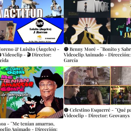
Moreno & Luisito (Ángeles) -
🟡 Benny Moré - ¨Bonito y Sabr
 Videoclip - 🎬 Director:
Videoclip Animado - Dirección
eida
García
🟡 Celestino Esquerré - ¨Qué pa
Videoclip - Director: Geovanys 
hoa - ¨Me tenían amarrao,