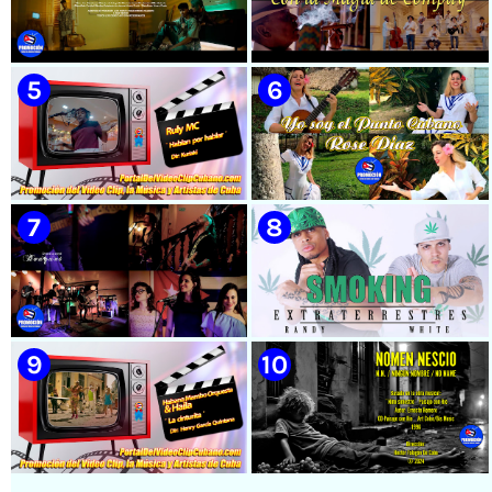
🟡 Susel Gómez (La China) ||
🟡 El Taiger & El Happy ||
¨Oye Mi Leloley¨ || Director:
¨Habla Matador¨ || Videoclip
Onelio Jesús Larralde González
Animado || Director: Arí Bayolo
|| Música popular bailable
|| Música Urbana Cubana ||
cubana || Videoclip || CUBA
CUBA
🟡 Naldo - ¨Falsas Promesas¨ 📺
🟡 Grupo Compay Segundo ||
Videoclip - 🎬 Dirección:
¨Con La Magia de Compay¨ ||
Visualeme
Música popular tradicional
cubana || Videoclip || CUBA
🟡 Ruly MC || ¨Hablan por
🟡 Rose Díaz || ¨Yo soy el Punto
hablar¨ || Realizador: Kuriaki ||
Cubano¨ (Autores: Celina
Videoclip || Música Urbana
González y Reutilio
Cubana || RAP || CUBA
Domínguez) || Director:
Yuliades Mariño Cabello ||
Música popular tradicional
cubana - Punto Cubano -
Punto Guajiro || Videoclip ||
🟡 Bouquet - ¨Dressed Up
🟡 Randy & White -
CUBA
Animal¨ 📺 Videoclip - 🎬
Extraterrestres - ¨Smoking¨ -
Director: Mauricio Figueiral
Videoclip - Dirección: Pepe