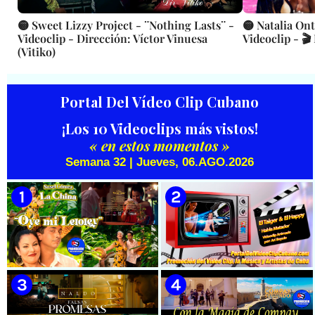
🟡 Sweet Lizzy Project - ¨Nothing Lasts¨ -
🟡 Natalia On
Videoclip - Dirección: Víctor Vinuesa
Videoclip - 🎬
(Vitiko)
Portal Del Vídeo Clip Cubano
¡Los 10 Videoclips más vistos!
« en estos momentos »
Semana 32 | Jueves, 06.AGO.2026