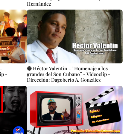
Hernández
-
🟡 Héctor Valentín - ¨Homenaje a los
ip -
grandes del Son Cubano¨ - Videoclip -
Dirección: Dagoberto A. González