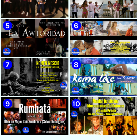
🟡 Susel Gómez (La China) ||
🟢 Pirro | ¨Vuelve a mi¨ |
¨Oye Mi Leloley¨ || Director:
Videoclip | Música Urbana
Onelio Jesús Larralde González
Cubana | Artistas Cubanos |
|| Música popular bailable
Canción | CUBA
cubana || Videoclip || CUBA
🔴 Osmani García & Varios
🟡 Tico González - ¨Aunque se
Artistas | ¨Chupi Chupi¨ |
pare la mula¨ - Videoclip -
Director: Joel Guilian |
Dirección: John Meriles -
Videoclip | Música Urbana
Roberto C. González
Cubana | Artistas Cubanos |
Canción | CUBA
🟢 Hanoy La Awtoridad |
🟡 Ronald & El Karnal de Cuba
¨Siempre Tú¨ | Director:
- ¨Que bonito es el amor¨ 📺
LEWIS.PRODS | Videoclip |
Videoclip - 🎬 Director: Andros
Música Urbana Cubana |
Barroso
Artistas Cubanos | Canción |
CUBA
🟢 Paisaje con Río | NOMEN
🟡 Roma Like - ¨Fue por tu
NESCIO, basado en la obra
amor¨ 📺 Videoclip - 🎬
musical ¨Niño siniestro¨ |
Director: HE Marrero