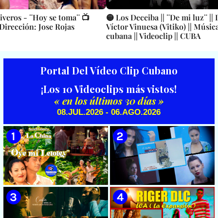
tiveros - ¨Hoy se toma¨ 📺
🟡 Los Deceiba || ¨De mi luz¨ || 
 Dirección: Jose Rojas
Víctor Vinuesa (Vitiko) || Músi
cubana || Videoclip || CUBA
Portal Del Vídeo Clip Cubano
¡Los 10 Videoclips más vistos!
« en los últimos 30 días »
08.JUL.2026 - 06.AGO.2026