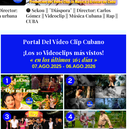
Director:
🟡 Sekou || ¨Diáspora¨ || Director: Carlos
ca urbana
Gómez || Videoclip || Música Cubana || Rap ||
CUBA
Portal Del Vídeo Clip Cubano
¡Los 10 Videoclips más vistos!
« en los últimos 365 días »
07.AGO.2025 - 06.AGO.2026