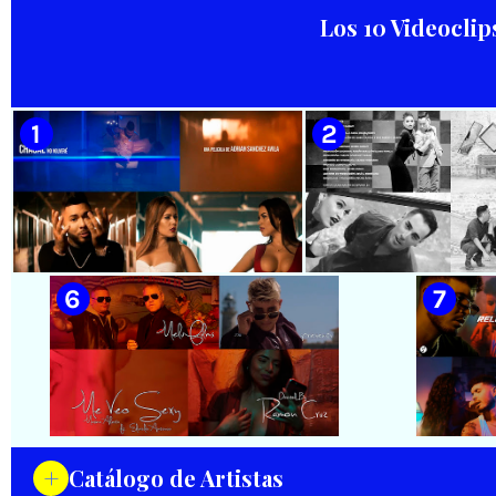
Salom
Los 10 Videoclip
🟡 Habana Mambo Orquesta &
🟢 Paisaje con Río | NOMEN
Haila || ¨La cinturita¨ ||
NESCIO, basado en la obra
Director: Henry García
musical ¨Niño siniestro¨ |
Quintana || Videoclip || Música
Autor: Ernesto Romero |
Popular Bailable Cubana || Son
Director: Héctor Falagán De
- Salsa - Timba || CUBA
Cabo | Videoclip | Música Pop
Rock Cubana | Artistas Cubanos
| Instrumental | CUBA
🟡 Chacal - ¨No Volveré¨ - Videoclip
🟡 Adrián Berazaín
- Dirección: Adrián Sánchez Ávila
Manzanares - ¨Ya es 
Videoclip - Direcció
Hamlet
+
Catálogo de Artistas