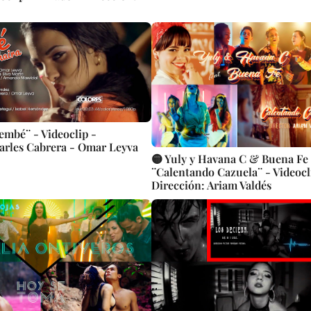
embé¨ - Videoclip -
arles Cabrera - Omar Leyva
🟡 Yuly y Havana C & Buena Fe 
¨Calentando Cazuela¨ - Videocl
Dirección: Ariam Valdés