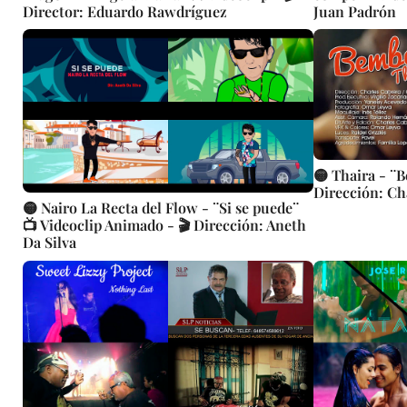
Director: Eduardo Rawdríguez
Juan Padrón
🟡 Thaira - ¨B
Dirección: Ch
🟡 Nairo La Recta del Flow - ¨Si se puede¨
📺 Videoclip Animado - 🎬 Dirección: Aneth
Da Silva