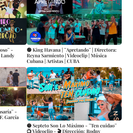
oso¨ -
🟢 King Havana | ¨Apretando¨ | Directora:
: Landy
Reyna Sarmiento | Videoclip | Música
Cubana | Artistas | CUBA
saría¨ -
F. García
🟡 Septeto Son Lo Máximo - ¨Ten cuidao¨
📺 Videoclip - 🎬 Dirección: Rodny