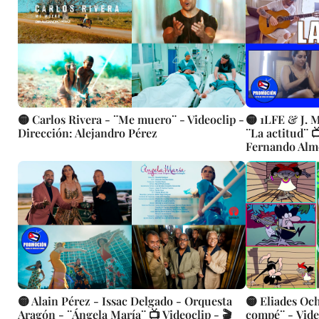
🟡 Carlos Rivera - ¨Me muero¨ - Videoclip -
🟡 1LFE & J. 
Dirección: Alejandro Pérez
¨La actitud¨ 
Fernando Alm
🟡 Alain Pérez - Issac Delgado - Orquesta
🟡 Eliades Oc
Aragón - ¨Ángela María¨ 📺 Videoclip - 🎬
compé¨ - Videoclip Animado - Dirección: