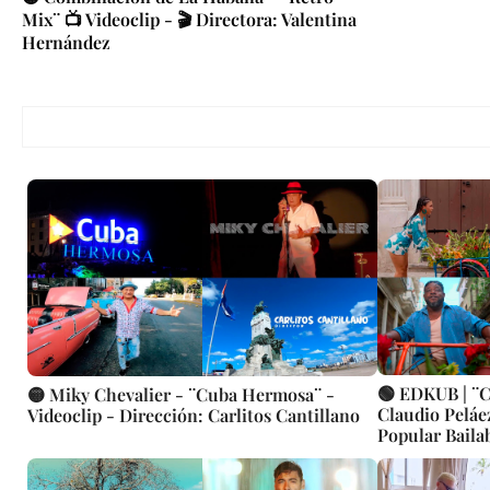
Mix¨ 📺 Videoclip - 🎬 Directora: Valentina
Hernández
🟢 EDKUB | ¨C
🟡 Miky Chevalier - ¨Cuba Hermosa¨ -
Claudio Peláez
Videoclip - Dirección: Carlitos Cantillano
Popular Baila
| Canción | C