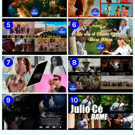
🟡 Susel Gómez (La China) ||
🟡 F-CUBA - ¨Solita¨ -
¨Oye Mi Leloley¨ || Director:
Videoclip - Director: Asiel
Onelio Jesús Larralde González
Babastro
|| Música popular bailable
cubana || Videoclip || CUBA
🟡 María Montenegro -
🟡 Riger DLC || ¨LCA ( La
¨Confía¨ 📺 Videoclip. CUBA
Expansión )¨ || Director: Dani
A.R || Música cubana || Videoclip
|| CUBA
🟡 Grupo Compay Segundo ||
🟡 Rose Díaz || ¨Yo soy el Punto
¨Con La Magia de Compay¨ ||
Cubano¨ (Autores: Celina
Música popular tradicional
González y Reutilio
cubana || Videoclip || CUBA
Domínguez) || Director:
Yuliades Mariño Cabello ||
Música popular tradicional
cubana - Punto Cubano -
Punto Guajiro || Videoclip ||
🟡 July Roby || ¨Contigo o sin tí¨
🟡 Silvio Rodríguez - ¨El
CUBA
|| Videoclip || Música Urbana
Mayor¨ 📺 Videoclip - 🎬
Cubana || Director: Marlon el
Director: Ángel Alderete -