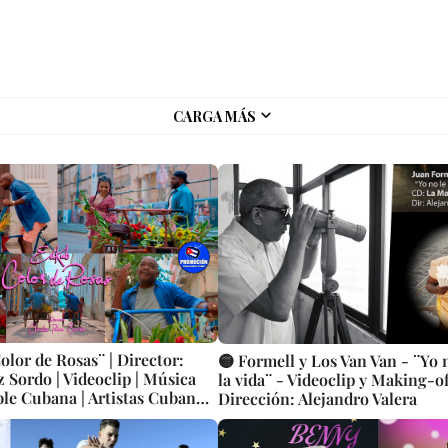
CARGA MÁS
olor de Rosas¨ | Director:
🟡 Formell y Los Van Van - ¨Yo 
 Sordo | Videoclip | Música
la vida¨ - Videoclip y Making-of
ble Cubana | Artistas Cubanos
Dirección: Alejandro Valera
UBA