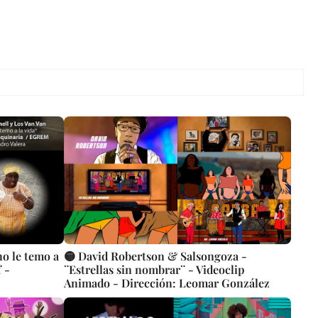
no le temo a
🟡 David Robertson & Salsongoza -
 -
¨Estrellas sin nombrar¨ - Videoclip
Animado - Dirección: Leomar González