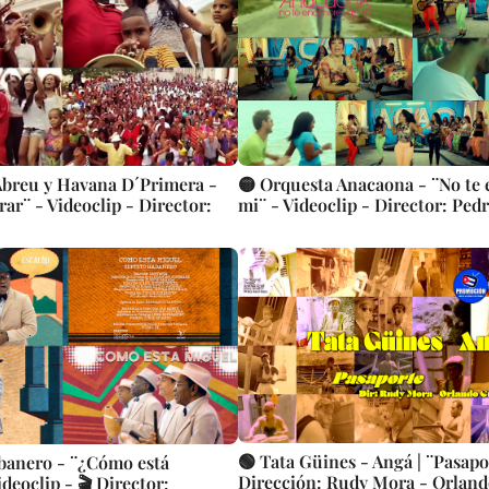
Abreu y Havana D´Primera -
🟡 Orquesta Anacaona - ¨No te
ar¨ - Videoclip - Director:
mi¨ - Videoclip - Director: Ped
🟢 Tata Güines - Angá | ¨Pasapor
banero - ¨¿Cómo está
Dirección: Rudy Mora - Orland
deoclip - 🎬 Director: