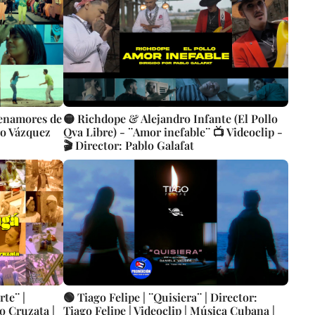
 enamores de
🟡 Richdope & Alejandro Infante (El Pollo
ro Vázquez
Qva Libre) - ¨Amor inefable¨ 📺 Videoclip -
🎬 Director: Pablo Galafat
te¨ |
🟢 Tiago Felipe | ¨Quisiera¨ | Director:
o Cruzata |
Tiago Felipe | Videoclip | Música Cubana |