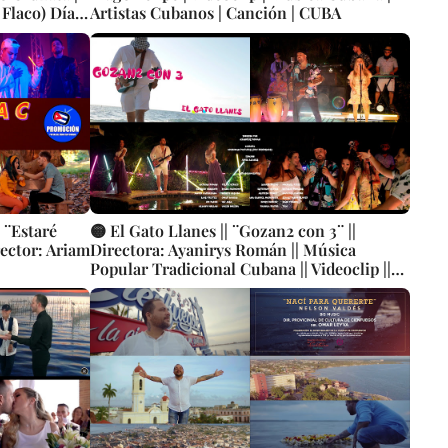
 Flaco) Díaz
Artistas Cubanos | Canción | CUBA
p | Música
stas Cubanos
 ¨Estaré
🟡 El Gato Llanes || ¨Gozan2 con 3¨ ||
rector: Ariam
Directora: Ayanirys Román || Música
Popular Tradicional Cubana || Videoclip ||
CUBA