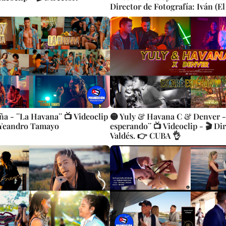
Director de Fotografía: Iván (El
| Edición: Rudy Mora | Videocli
Popular Bailable Cubana | Arti
| CUBA
iña - ¨La Havana¨ 📺 Videoclip
🟡 Yuly & Havana C & Denver -
: Yeandro Tamayo
esperando¨ 📺 Videoclip - 🎬 Di
Valdés. 👉 CUBA 👌