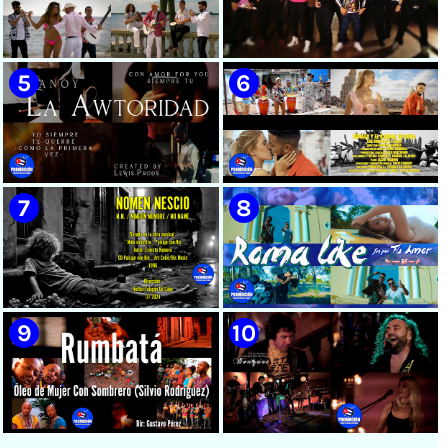
🟡 Susel Gómez (La China) ||
🟢 Pirro | ¨Vuelve a mi¨ |
¨Oye Mi Leloley¨ || Director:
Videoclip | Música Urbana
Onelio Jesús Larralde González
Cubana | Artistas Cubanos |
|| Música popular bailable
Canción | CUBA
cubana || Videoclip || CUBA
🟡 Tico González - ¨Aunque se
🔴 Osmani García & Varios
pare la mula¨ - Videoclip -
Artistas | ¨Chupi Chupi¨ |
Dirección: John Meriles -
Director: Joel Guilian |
Roberto C. González
Videoclip | Música Urbana
Cubana | Artistas Cubanos |
Canción | CUBA
🟢 Hanoy La Awtoridad |
🟡 Ronald & El Karnal de Cuba
¨Siempre Tú¨ | Director:
- ¨Que bonito es el amor¨ 📺
LEWIS.PRODS | Videoclip |
Videoclip - 🎬 Director: Andros
Música Urbana Cubana |
Barroso
Artistas Cubanos | Canción |
CUBA
🟢 Paisaje con Río | NOMEN
🟡 Roma Like - ¨Fue por tu
NESCIO, basado en la obra
amor¨ 📺 Videoclip - 🎬
musical ¨Niño siniestro¨ |
Director: HE Marrero