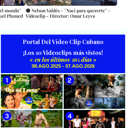
 del mondo¨
🟡 Nelson Valdés - ¨Nací para quererte¨ -
quel Plumed
Videoclip - Director: Omar Leyva
Portal Del Vídeo Clip Cubano
¡Los 10 Videoclips más vistos!
« en los últimos 365 días »
08.AGO.2025 - 07.AGO.2026