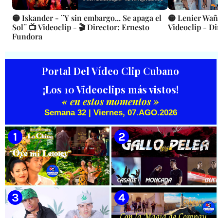
🟡 Iskander - ¨Y sin embargo... Se apaga el
🟡 Lenier Wañ
Sol¨ 📺 Videoclip - 🎬 Director: Ernesto
Videoclip - D
Fundora
Portal Del Vídeo Clip Cubano
¡Los 10 Videoclips más vistos!
« en estos momentos »
Semana 32 | Viernes, 07.AGO.2026