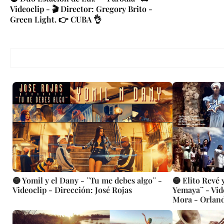
Videoclip - 🎬 Director: Gregory Brito -
Green Light. 👉 CUBA 👌
🟡 Yomil y el Dany - ¨Tu me debes algo¨ -
🟡 Elito Revé
Videoclip - Dirección: José Rojas
Yemaya¨ - Vid
Mora - Orlan