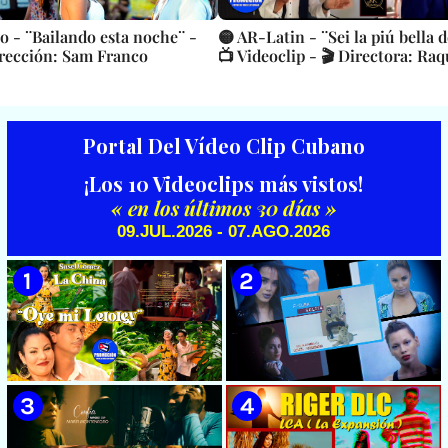
o - ¨Bailando esta noche¨ -
🟡 AR-Latin - ¨Sei la piú bella
irección: Sam Franco
📺 Videoclip - 🎬 Directora: Ra
Portal Del Vídeo Clip Cubano
¡Los 10 Videoclips más vistos!
« en los últimos 30 días »
09.JUL.2026 - 07.AGO.2026