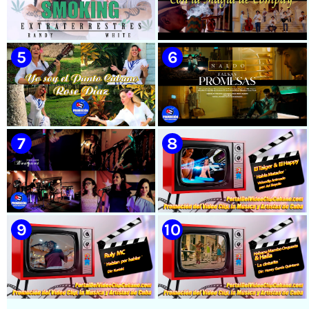
🟡 Susel Gómez (La China) ||
🟡 Casabe & Moncada & Buena
¨Oye Mi Leloley¨ || Director:
Fe - ¨Gallo de pelea¨ - Videoclip
Onelio Jesús Larralde González
- Dirección: Omar Leyva
|| Música popular bailable
cubana || Videoclip || CUBA
🟡 Randy & White -
🟡 Grupo Compay Segundo ||
Extraterrestres - ¨Smoking¨ -
¨Con La Magia de Compay¨ ||
Videoclip - Dirección: Pepe
Música popular tradicional
Salom
cubana || Videoclip || CUBA
🟡 Rose Díaz || ¨Yo soy el Punto
🟡 Naldo - ¨Falsas Promesas¨ 📺
Cubano¨ (Autores: Celina
Videoclip - 🎬 Dirección:
González y Reutilio
Visualeme
Domínguez) || Director:
Yuliades Mariño Cabello ||
Música popular tradicional
cubana - Punto Cubano -
Punto Guajiro || Videoclip ||
🟡 Bouquet - ¨Dressed Up
🟡 El Taiger & El Happy ||
CUBA
Animal¨ 📺 Videoclip - 🎬
¨Habla Matador¨ || Videoclip
Director: Mauricio Figueiral
Animado || Director: Arí Bayolo