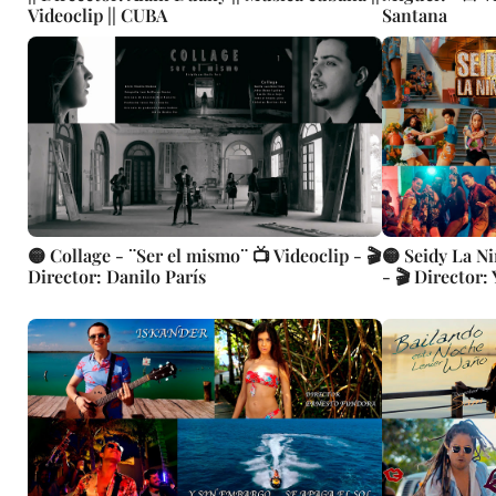
Videoclip || CUBA
Santana
🟡 Collage - ¨Ser el mismo¨ 📺 Videoclip - 🎬
🟡 Seidy La N
Director: Danilo París
- 🎬 Director