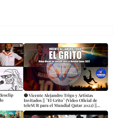
deoclip
🟡 Vicente Alejandro Trigo y Artistas
lo
Invitados || ¨El Grito¨ (Video Oficial de
teleSUR para el Mundial Qatar 2022) ||
Director: Mauricio Figueiral || Música
cubana || Videoclip || CUBA