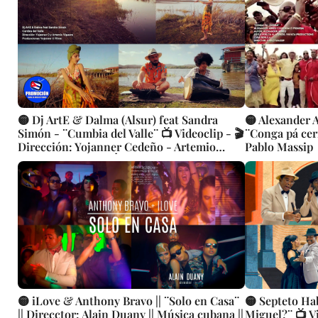
🟡 Dj ArtE & Dalma (Alsur) feat Sandra
🟡 Alexander 
Simón - ¨Cumbia del Valle¨ 📺 Videoclip - 🎬
¨Conga pá cerr
Dirección: Yojanner Cedeño - Artemio
Pablo Massip
Viguera 👉 CUBA 👌
🟡 iLove & Anthony Bravo || ¨Solo en Casa¨
🟡 Septeto Ha
|| Direcctor: Alain Duany || Música cubana ||
Miguel?¨ 📺 Vi