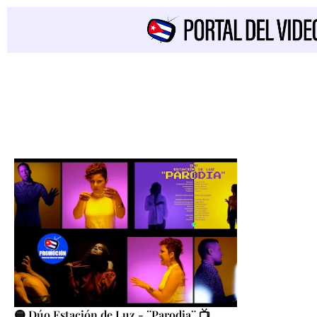
🟡 Dúo Estación de Luz - ¨Parodia¨ 📺