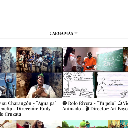
CARGA MÁS
 y su Charangón - ¨Agua pa´
🟡 Rolo Rivera - ¨Tu pelo¨ 📺 Vi
eoclip - Dirección: Rudy
Animado - 🎬 Director: Arí Bayo
do Cruzata