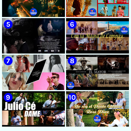
🟡 Susel Gómez (La China) ||
🟡 F-CUBA - ¨Solita¨ -
¨Oye Mi Leloley¨ || Director:
Videoclip - Director: Asiel
Onelio Jesús Larralde González
Babastro
|| Música popular bailable
cubana || Videoclip || CUBA
🟡 María Montenegro -
🟡 Riger DLC || ¨LCA ( La
¨Confía¨ 📺 Videoclip. CUBA
Expansión )¨ || Director: Dani
A.R || Música cubana || Videoclip
|| CUBA
🟡 Beatriz Márquez - ¨Mujer
🟡 Grupo Compay Segundo ||
Bayamesa¨ 📺 Videoclip - 🎬
¨Con La Magia de Compay¨ ||
Director: Ángel Alderete
Música popular tradicional
cubana || Videoclip || CUBA
🟡 July Roby || ¨Contigo o sin tí¨
🟡 Silvio Rodríguez - ¨El
|| Videoclip || Música Urbana
Mayor¨ 📺 Videoclip - 🎬
Cubana || Director: Marlon el
Director: Ángel Alderete -