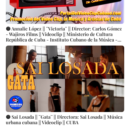
🟡 Annalie López || ¨Victoria¨ || Director: Carlos Gómez
- Wajiros Films || Videoclip || Ministerio de Cultura
República de Cuba - Instituto Cubano de la Música -
Centro Multimedial y de Prensa || Música Cubana ||
CUBA
🟡 Sai Losada || ¨Gata¨ || Directora: Sai Losada || Música
urbana cubana || Videoclip || CUBA