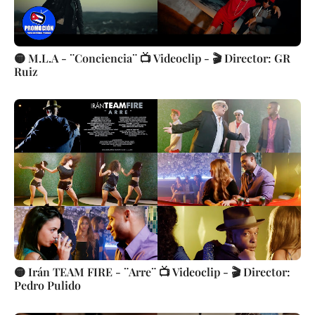
🟡 M.L.A - ¨Conciencia¨ 📺 Videoclip - 🎬 Director: GR
Ruiz
🟡 Irán TEAM FIRE - ¨Arre¨ 📺 Videoclip - 🎬 Director:
Pedro Pulido