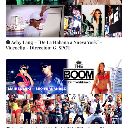
🟡 Achy Lang - ¨De La Habana a Nueva York¨ -
Videoclip - Dirección: G. SPOT