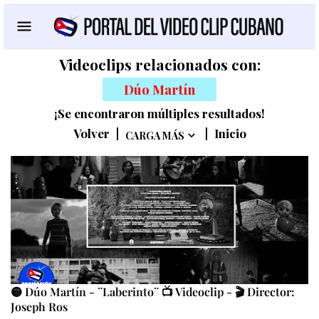
Videoclips relacionados con:
Dúo Martín
¡Se encontraron múltiples resultados!
Volver
|
|
Inicio
CARGA MÁS
🟡 Dúo Martín - ¨Laberinto¨ 📺 Videoclip - 🎬 Director:
Joseph Ros