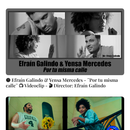
🟡 Efraín Galindo & Yensa Mercedes - ¨Por tu misma
calle¨ 📺 Videoclip - 🎬 Director: Efraín Galindo