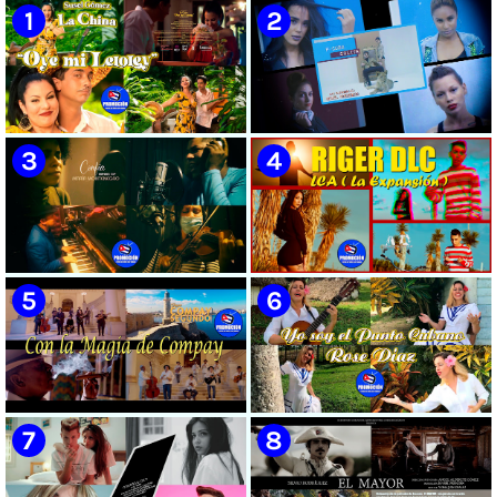
Cubana | Artistas Cubanos |
Instrumental | CUBA
🟡 Susel Gómez (La China) ||
🟡 F-CUBA - ¨Solita¨ -
¨Oye Mi Leloley¨ || Director:
Videoclip - Director: Asiel
Onelio Jesús Larralde González
Babastro
|| Música popular bailable
cubana || Videoclip || CUBA
🟡 María Montenegro -
🟡 Riger DLC || ¨LCA ( La
¨Confía¨ 📺 Videoclip. CUBA
Expansión )¨ || Director: Dani
A.R || Música cubana || Videoclip
|| CUBA