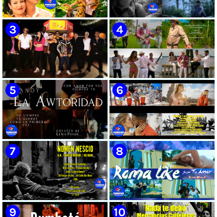
🟡 Susel Gómez (La China) ||
🟢 Pirro | ¨Vuelve a mi¨ |
¨Oye Mi Leloley¨ || Director:
Videoclip | Música Urbana
Onelio Jesús Larralde González
Cubana | Artistas Cubanos |
|| Música popular bailable
Canción | CUBA
cubana || Videoclip || CUBA
🔴 Osmani García & Varios
🟡 Tico González - ¨Aunque se
Artistas | ¨Chupi Chupi¨ |
pare la mula¨ - Videoclip -
Director: Joel Guilian | Videoclip
Dirección: John Meriles -
| Música Urbana Cubana |
Roberto C. González
Artistas Cubanos | Canción |
CUBA
🟢 Hanoy La Awtoridad |
🟡 Ronald & El Karnal de Cuba
¨Siempre Tú¨ | Director:
- ¨Que bonito es el amor¨ 📺
LEWIS.PRODS | Videoclip |
Videoclip - 🎬 Director: Andros
Música Urbana Cubana |
Barroso
Artistas Cubanos | Canción |