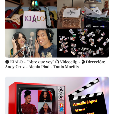
🟡 KIALO - ¨Abre que voy¨ 📺 Videoclip - 🎬 Dirección:
Andy Cruz - Alenia Piad - Tania Morffis