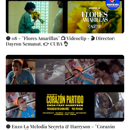
🟡 08 - ¨Flores Amarillas¨ 📺 Videoclip - 🎬 Director:
Dayron Semanat. 👉 CUBA 👌
🟡 Enzo La Melodía Secreta & Harryson - ¨Corazón