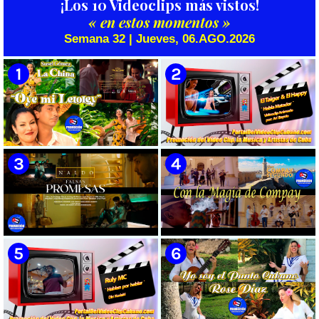
¡Los 10 Videoclips más vistos!
« en estos momentos »
Semana 32 | Jueves, 06.AGO.2026
🟡 Susel Gómez (La China) ||
🟡 El Taiger & El Happy ||
¨Oye Mi Leloley¨ || Director:
¨Habla Matador¨ || Videoclip
Onelio Jesús Larralde González
Animado || Director: Arí Bayolo
|| Música popular bailable
|| Música Urbana Cubana ||
cubana || Videoclip || CUBA
CUBA
🟡 Naldo - ¨Falsas Promesas¨ 📺
🟡 Grupo Compay Segundo ||
Videoclip - 🎬 Dirección:
¨Con La Magia de Compay¨ ||