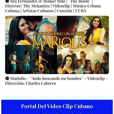
🟢 Seo Fernández & Maikel Miki | ¨The Boom¨ |
Director: The Mekanico | Videoclip | Música Urbana
Cubana | Artistas Cubanos | Canción | CUBA
🟡 Mariolis - ¨Ando buscando un hombre¨ - Videoclip -
Dirección: Charles Cabrera
Portal Del Vídeo Clip Cubano