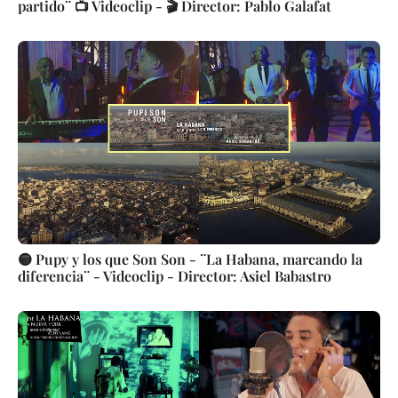
partido¨ 📺 Videoclip - 🎬 Director: Pablo Galafat
🟡 Pupy y los que Son Son - ¨La Habana, marcando la
diferencia¨ - Videoclip - Director: Asiel Babastro