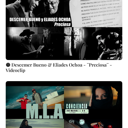
🟡 Descemer Bueno & Eliades Ochoa - ¨Preciosa¨ -
Videoclip