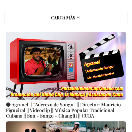
CARGA MÁS
🟡 Agranel || ¨Aderezo de Songo¨ || Director: Mauricio
Figueiral || Videoclip || Música Popular Tradicional
Cubana || Son - Songo - Changüi || CUBA