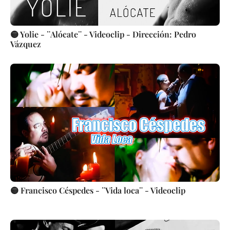
🟡 Yolie - ¨Alócate¨ - Videoclip - Dirección: Pedro
Vázquez
🟡 Francisco Céspedes - ¨Vida loca¨ - Videoclip