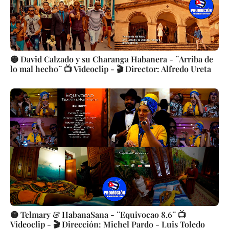
🟡 David Calzado y su Charanga Habanera - ¨Arriba de
lo mal hecho¨ 📺 Videoclip - 🎬 Director: Alfredo Ureta
🟡 Telmary & HabanaSana - ¨Equivocao 8.6¨ 📺
Videoclip - 🎬 Dirección: Michel Pardo - Luis Toledo