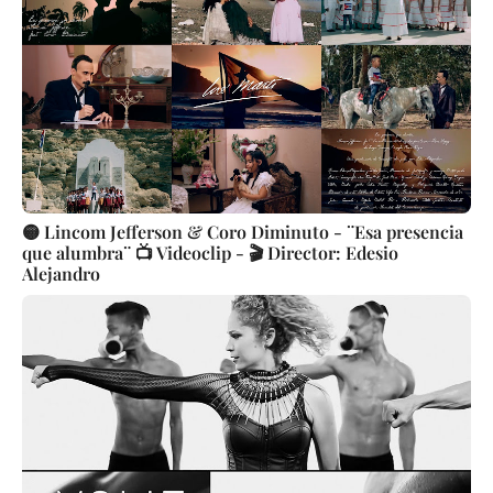
🟡 Lincom Jefferson & Coro Diminuto - ¨Esa presencia
que alumbra¨ 📺 Videoclip - 🎬 Director: Edesio
Alejandro