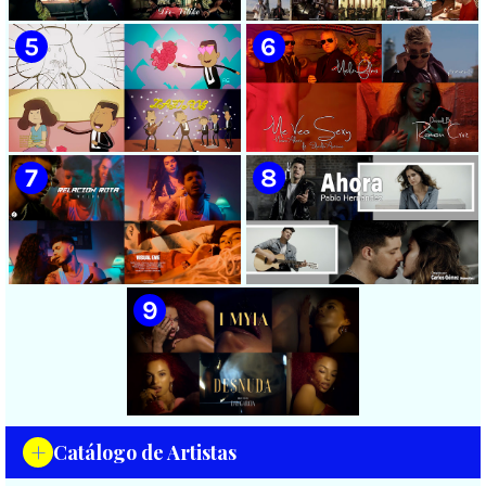
Videoclip - Dirección: Adrián
Manzanares - ¨Ya es
Sánchez Ávila
después¨ - Videoclip -
Dirección: Lester Hamlet
🟡 Sweet Lizzy Project -
🟡 75 Artistas Cubanos
¨Nothing Lasts¨ - Videoclip -
¨Guantanamera¨ - Playing
Dirección: Víctor Vinuesa
For Change - Song Around
(Vitiko)
The World
🟡 Zafiros - ¨Un nombre de
🟡 Máxima Alerta & Eduardo
mujer¨ - Proyecto Anima
Antonio - ¨Me veo sexy¨ -
EGREM - Videoclip Animado
Videoclip - Dirección:
- Dirección: Landy García
Ramón Cruz
🟡 Naldo - ¨Relación rota¨ 📺
🟡 Pablo Hernández -
Videoclip - 🎬 Director: Visual
¨Ahora¨ 📺 Videoclip - 🎬
EME
Director: Carlos Gómez
+
Catálogo de Artistas