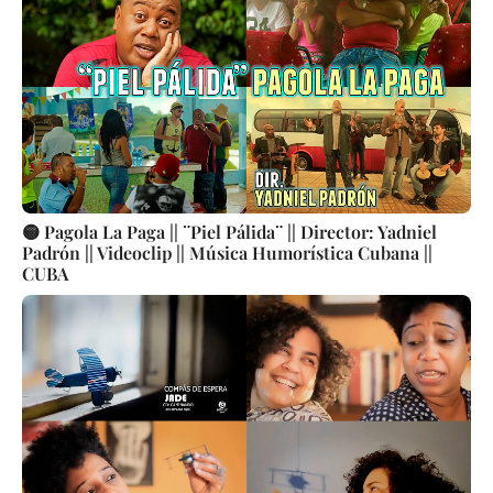
🟡 Pagola La Paga || ¨Piel Pálida¨ || Director: Yadniel
Padrón || Videoclip || Música Humorística Cubana ||
CUBA