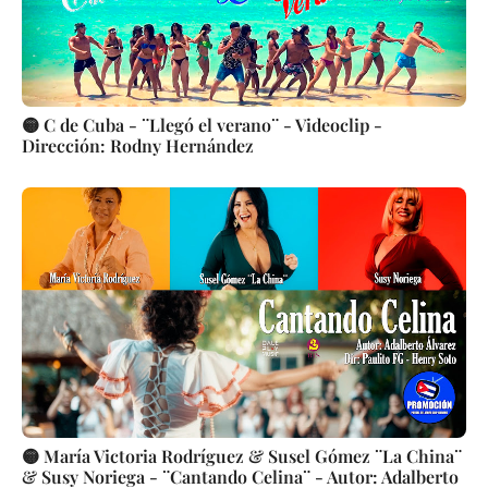
🟡 C de Cuba - ¨Llegó el verano¨ - Videoclip -
Dirección: Rodny Hernández
🟡 María Victoria Rodríguez & Susel Gómez ¨La China¨
& Susy Noriega - ¨Cantando Celina¨ - Autor: Adalberto