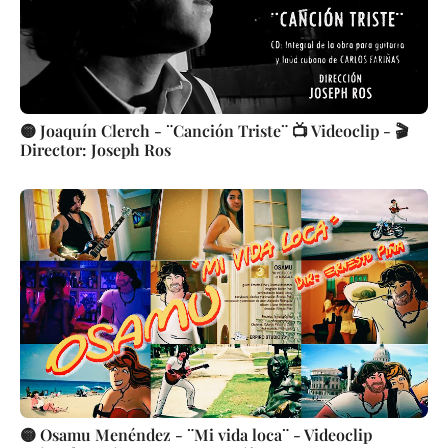
🟡 Joaquín Clerch - ¨Canción Triste¨ 📺 Videoclip - 🎬
Director: Joseph Ros
🟡 Osamu Menéndez - ¨Mi vida loca¨ - Videoclip