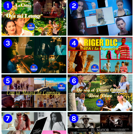
Cubana | Artistas Cubanos |
Instrumental | CUBA
🟡 Susel Gómez (La China) ||
🟡 F-CUBA - ¨Solita¨ -
¨Oye Mi Leloley¨ || Director:
Videoclip - Director: Asiel
Onelio Jesús Larralde González
Babastro
|| Música popular bailable
cubana || Videoclip || CUBA
🟡 María Montenegro -
🟡 Riger DLC || ¨LCA ( La
¨Confía¨ 📺 Videoclip. CUBA
Expansión )¨ || Director: Dani
A.R || Música cubana || Videoclip
|| CUBA