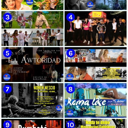
🟡 Susel Gómez (La China) ||
🟢 Pirro | ¨Vuelve a mi¨ |
¨Oye Mi Leloley¨ || Director:
Videoclip | Música Urbana
Onelio Jesús Larralde González
Cubana | Artistas Cubanos |
|| Música popular bailable
Canción | CUBA
cubana || Videoclip || CUBA
🟡 Tico González - ¨Aunque se
🔴 Osmani García & Varios
pare la mula¨ - Videoclip -
Artistas | ¨Chupi Chupi¨ |
Dirección: John Meriles -
Director: Joel Guilian | Videoclip
Roberto C. González
| Música Urbana Cubana |
Artistas Cubanos | Canción |
CUBA
🟢 Hanoy La Awtoridad |
🟡 Ronald & El Karnal de Cuba
¨Siempre Tú¨ | Director:
- ¨Que bonito es el amor¨ 📺
LEWIS.PRODS | Videoclip |
Videoclip - 🎬 Director: Andros
Música Urbana Cubana |
Barroso
Artistas Cubanos | Canción |