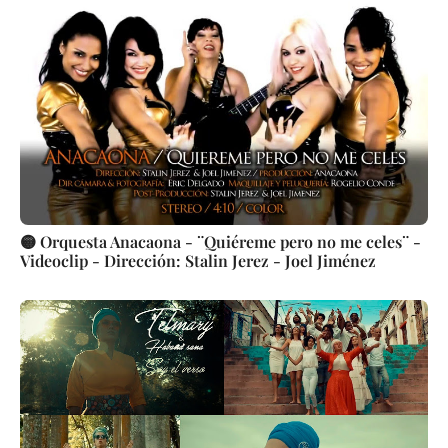
🟡 Orquesta Anacaona - ¨Quiéreme pero no me celes¨ -
Videoclip - Dirección: Stalin Jerez - Joel Jiménez