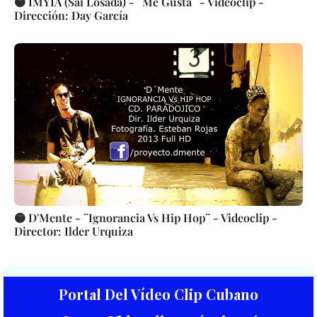
🟡 IMYIA (Sai Losada) - ¨Me Gusta¨ - Videoclip -
Dirección: Day García
🟡 D'Mente - ¨Ignorancia Vs Hip Hop¨ - Videoclip -
Director: Ilder Urquiza
Portal Del Vídeo Clip Cubano