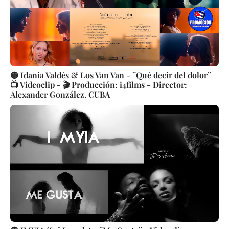
🟡 Idania Valdés & Los Van Van - ¨Qué decir del dolor¨
📺 Videoclip - 🎬 Producción: i4films - Director:
Alexander González. CUBA