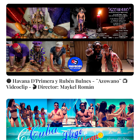
🟡 Havana D'Primera y Rubén Bulnes - ¨Azowano¨ 📺
Videoclip - 🎬 Director: Maykel Román