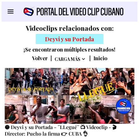
Videoclips relacionados con:
Deyvi y su Portada
¡Se encontraron múltiples resultados!
Volver
|
|
Inicio
CARGA MÁS
🟡 Deyvi y su Portada - ¨LLegué¨ 📺 Videoclip - 🎬
Director: Pucho la firma 👉 CUBA 👌