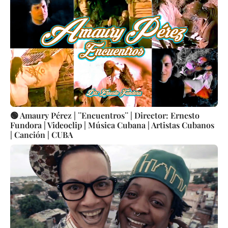
🟢 Amaury Pérez | ¨Encuentros¨ | Director: Ernesto
Fundora | Videoclip | Música Cubana | Artistas Cubanos
| Canción | CUBA