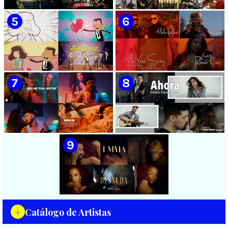
Videoclip - Dirección: Adrián
Manzanares - ¨Ya es
Sánchez Ávila
después¨ - Videoclip -
Dirección: Lester Hamlet
🟡 Sweet Lizzy Project -
🟡 75 Artistas Cubanos
¨Nothing Lasts¨ - Videoclip -
¨Guantanamera¨ - Playing
Dirección: Víctor Vinuesa
For Change - Song Around
(Vitiko)
The World
🟡 Zafiros - ¨Un nombre de
🟡 Máxima Alerta & Eduardo
mujer¨ - Proyecto Anima
Antonio - ¨Me veo sexy¨ -
EGREM - Videoclip Animado
Videoclip - Dirección:
- Dirección: Landy García
Ramón Cruz
🟡 Naldo - ¨Relación rota¨ 📺
🟡 Pablo Hernández -
Videoclip - 🎬 Director: Visual
¨Ahora¨ 📺 Videoclip - 🎬
EME
Director: Carlos Gómez
+
Catálogo de Artistas