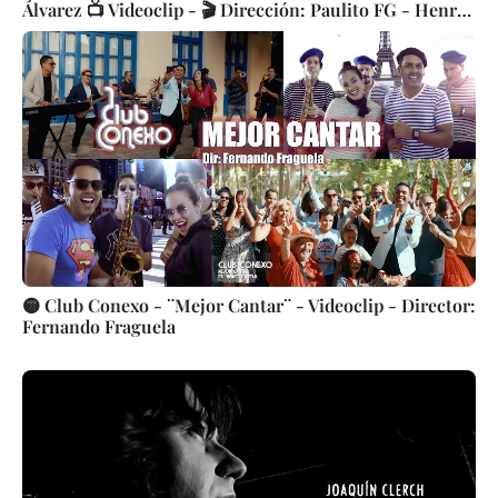
Álvarez 📺 Videoclip - 🎬 Dirección: Paulito FG - Henry
Soto 👉 CUBA 👌
🟡 Club Conexo - ¨Mejor Cantar¨ - Videoclip - Director:
Fernando Fraguela