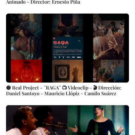
Animado - Director: Ernesto Piña
🟡 Real Project - ¨RAGA¨ 📺 Videoclip - 🎬 Dirección:
Daniel Santoyo - Mauricio Llópiz - Camilo Suárez