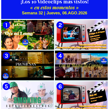
¡Los 10 Videoclips más vistos!
« en estos momentos »
Semana 32 | Jueves, 06.AGO.2026
🟡 Susel Gómez (La China) ||
🟡 El Taiger & El Happy ||
¨Oye Mi Leloley¨ || Director:
¨Habla Matador¨ || Videoclip
Onelio Jesús Larralde González
Animado || Director: Arí Bayolo
|| Música popular bailable
|| Música Urbana Cubana ||
cubana || Videoclip || CUBA
CUBA
🟡 Naldo - ¨Falsas Promesas¨ 📺
🟡 Grupo Compay Segundo ||
Videoclip - 🎬 Dirección:
¨Con La Magia de Compay¨ ||