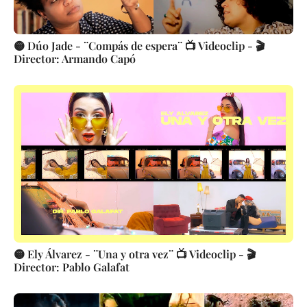
🟡 Dúo Jade - ¨Compás de espera¨ 📺 Videoclip - 🎬
Director: Armando Capó
🟡 Ely Álvarez - ¨Una y otra vez¨ 📺 Videoclip - 🎬
Director: Pablo Galafat