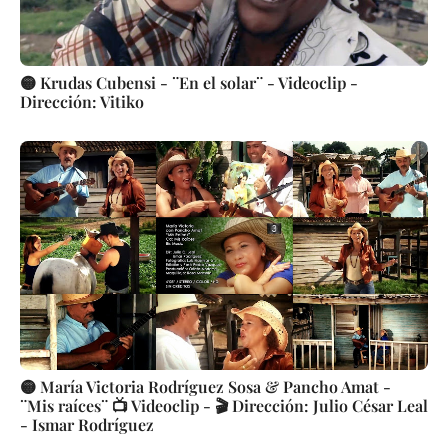
🟡 Krudas Cubensi - ¨En el solar¨ - Videoclip -
Dirección: Vitiko
🟡 María Victoria Rodríguez Sosa & Pancho Amat -
¨Mis raíces¨ 📺 Videoclip - 🎬 Dirección: Julio César Leal
- Ismar Rodríguez