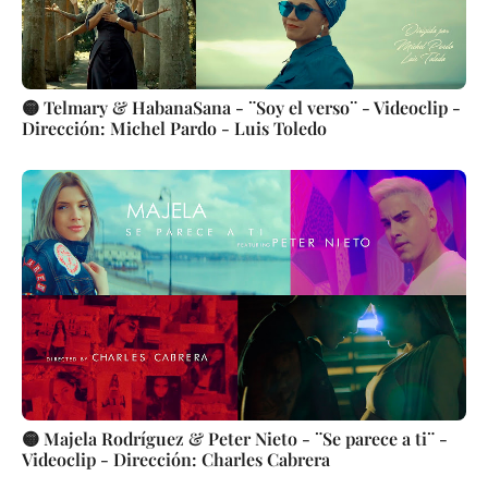
🟡 Telmary & HabanaSana - ¨Soy el verso¨ - Videoclip -
Dirección: Michel Pardo - Luis Toledo
🟡 Majela Rodríguez & Peter Nieto - ¨Se parece a ti¨ -
Videoclip - Dirección: Charles Cabrera