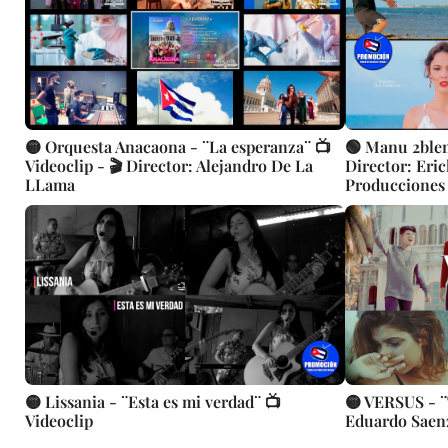
🟡 Orquesta Anacaona - ¨La esperanza¨ 📺
🟢 Manu 2blem
Videoclip - 🎬 Director: Alejandro De La
Director: Eric
LLama
Producciones 
Cubana | Arti
🟡 Lissania - ¨Esta es mi verdad¨ 📺
🟡 VERSUS - ¨T
Videoclip
Eduardo Saen