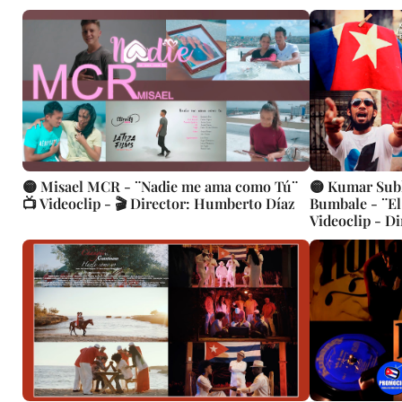
🟡 Misael MCR - ¨Nadie me ama como Tú¨
🟡 Kumar Sub
📺 Videoclip - 🎬 Director: Humberto Díaz
Bumbale - ¨El 
Videoclip - D