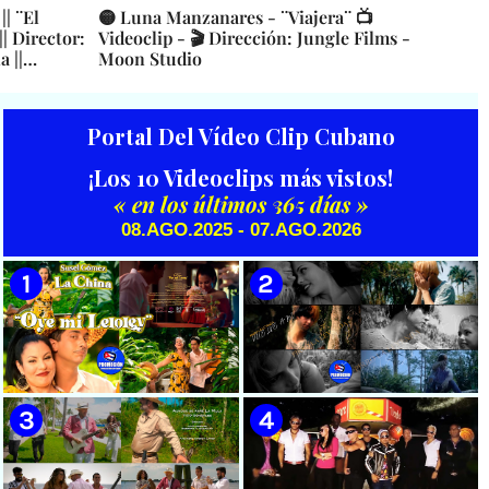
| ¨El
🟡 Luna Manzanares - ¨Viajera¨ 📺
| Director:
Videoclip - 🎬 Dirección: Jungle Films -
 ||
Moon Studio
Portal Del Vídeo Clip Cubano
¡Los 10 Videoclips más vistos!
« en los últimos 365 días »
08.AGO.2025 - 07.AGO.2026