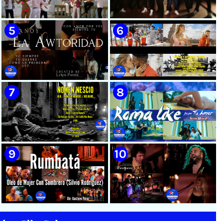
🟡 Susel Gómez (La China) ||
🟢 Pirro | ¨Vuelve a mi¨ |
¨Oye Mi Leloley¨ || Director:
Videoclip | Música Urbana
Onelio Jesús Larralde González
Cubana | Artistas Cubanos |
|| Música popular bailable
Canción | CUBA
cubana || Videoclip || CUBA
🟡 Tico González - ¨Aunque se
🔴 Osmani García & Varios
pare la mula¨ - Videoclip -
Artistas | ¨Chupi Chupi¨ |
Dirección: John Meriles -
Director: Joel Guilian |
Roberto C. González
Videoclip | Música Urbana
Cubana | Artistas Cubanos |
Canción | CUBA
🟢 Hanoy La Awtoridad |
🟡 Ronald & El Karnal de Cuba
¨Siempre Tú¨ | Director:
- ¨Que bonito es el amor¨ 📺
LEWIS.PRODS | Videoclip |
Videoclip - 🎬 Director: Andros
Música Urbana Cubana |
Barroso
Artistas Cubanos | Canción |
CUBA
🟢 Paisaje con Río | NOMEN
🟡 Roma Like - ¨Fue por tu
NESCIO, basado en la obra
amor¨ 📺 Videoclip - 🎬
musical ¨Niño siniestro¨ |
Director: HE Marrero
Autor: Ernesto Romero |
Director: Héctor Falagán De