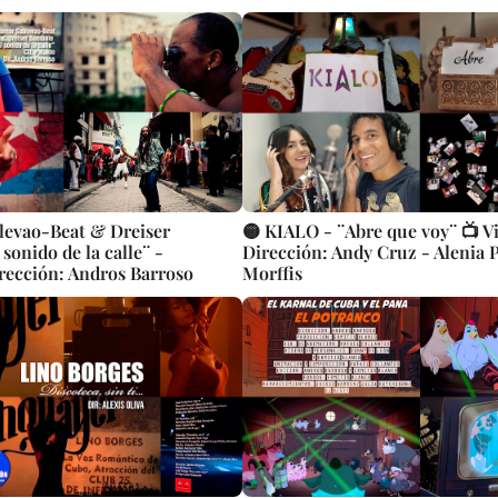
levao-Beat & Dreiser
🟡 KIALO - ¨Abre que voy¨ 📺 Vi
sonido de la calle¨ -
Dirección: Andy Cruz - Alenia P
irección: Andros Barroso
Morffis