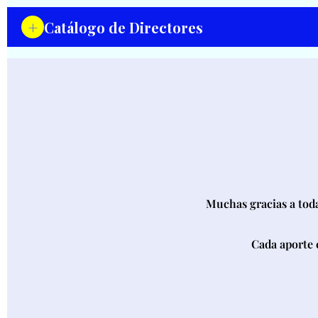
08
0es3
AR-Latin
Abel Geronés
Abel Mac
+
Catálogo de Directores
Aixa & Bitácora
Alain Daniel
Alain Pérez
Alb
🟡 Máxima Alerta & Eduardo
🟡 Na
Antonio - ¨Me veo sexy¨ - Videoclip
Videocli
Alejandro Infante (El Pollo Qva Libre)
Alen Sarell
- Dirección: Ramón Cruz
Mauricio Figueiral
Charles Cabrera
Carlos Góm
Alexis Valdés
Alfredito Rodríguez
Amanda Ceper
Anthony Bravo
Arahí
Arema Arega
Argelia Fr
Aymée Nuviola
Azucar Band
Azul Cyma
Azúc
Banda de Boyeros
Bandera en Blanco
Barbarito T
Bárbaro El Urbano Vargas
Celia Cruz
DECUBA
Johan Cruz
Jorge Aragón
Malaka
Mauricio Fi
Real Project
Seidy La Niña
Muchas gracias a toda
Cada aporte 