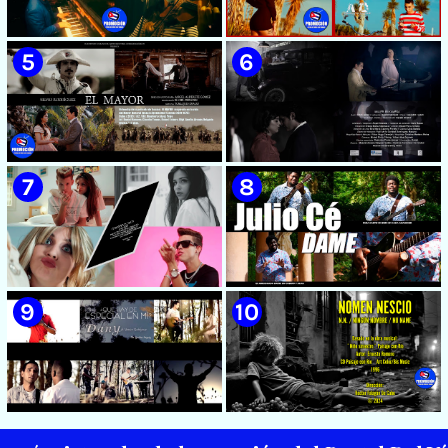
🟡 Susel Gómez (La China) ||
🟡 F-CUBA - ¨Solita¨ -
¨Oye Mi Leloley¨ || Director:
Videoclip - Director: Asiel
Onelio Jesús Larralde González
Babastro
|| Música popular bailable
cubana || Videoclip || CUBA
🟡 María Montenegro -
🟡 Riger DLC || ¨LCA ( La
¨Confía¨ 📺 Videoclip. CUBA
Expansión )¨ || Director: Dani
A.R || Música cubana || Videoclip
|| CUBA
🟡 Silvio Rodríguez - ¨El
🟡 Beatriz Márquez - ¨Mujer
Mayor¨ 📺 Videoclip - 🎬
Bayamesa¨ 📺 Videoclip - 🎬
Director: Ángel Alderete -
Director: Ángel Alderete
Videoclip de la película de
ficción ¨EL MAYOR¨ inspirada
en la vida del Mayor General
Ignacio Agramonte y Loynaz /
Director: Rigoberto López
🟡 July Roby || ¨Contigo o sin tí¨
🟡 Julio Cé - ¨Dame¨ 📺
Pego / ICAIC 👉 CUBA 👌
|| Videoclip || Música Urbana
Videoclip
Cubana || Director: Marlon el
Científiko || CUBA