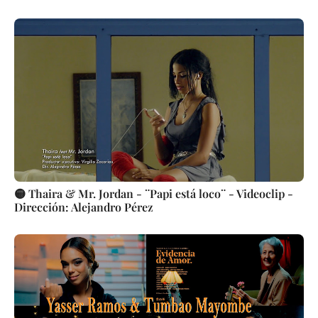
🟡 Thaira & Mr. Jordan - ¨Papi está loco¨ - Videoclip -
Dirección: Alejandro Pérez