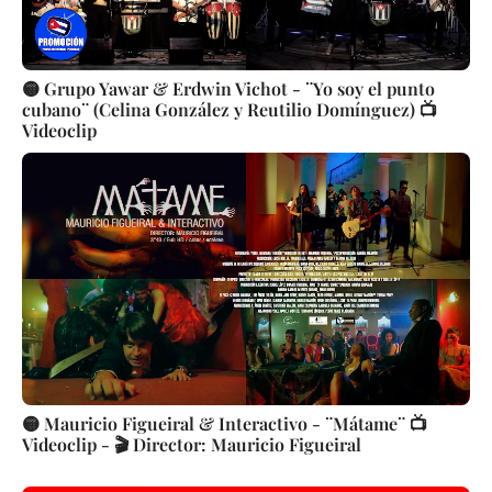
🟡 Grupo Yawar & Erdwin Vichot - ¨Yo soy el punto
cubano¨ (Celina González y Reutilio Domínguez) 📺
Videoclip
🟡 Mauricio Figueiral & Interactivo - ¨Mátame¨ 📺
Videoclip - 🎬 Director: Mauricio Figueiral