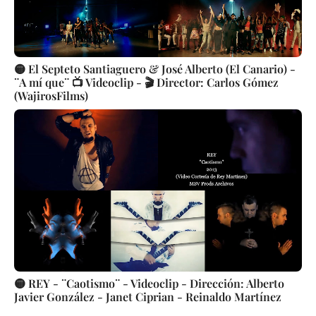
🟡 El Septeto Santiaguero & José Alberto (El Canario) -
¨A mí que¨ 📺 Videoclip - 🎬 Director: Carlos Gómez
(WajirosFilms)
🟡 REY - ¨Caotismo¨ - Videoclip - Dirección: Alberto
Javier González - Janet Ciprian - Reinaldo Martínez