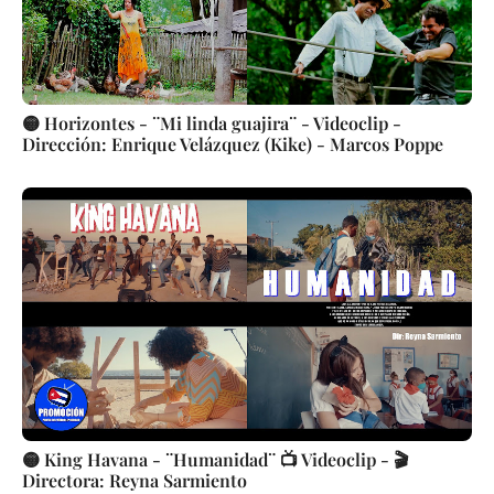
🟡 Horizontes - ¨Mi linda guajira¨ - Videoclip -
Dirección: Enrique Velázquez (Kike) - Marcos Poppe
🟡 King Havana - ¨Humanidad¨ 📺 Videoclip - 🎬
Directora: Reyna Sarmiento