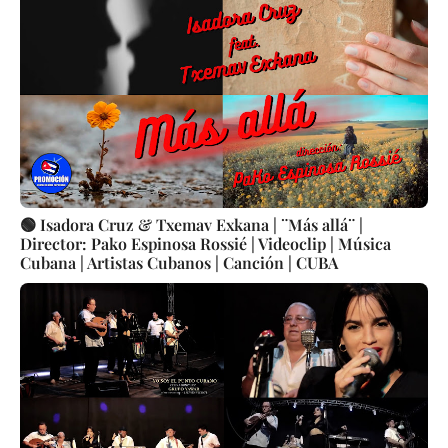
🟢 Isadora Cruz & Txemav Exkana | ¨Más allá¨ |
Director: Pako Espinosa Rossié | Videoclip | Música
Cubana | Artistas Cubanos | Canción | CUBA