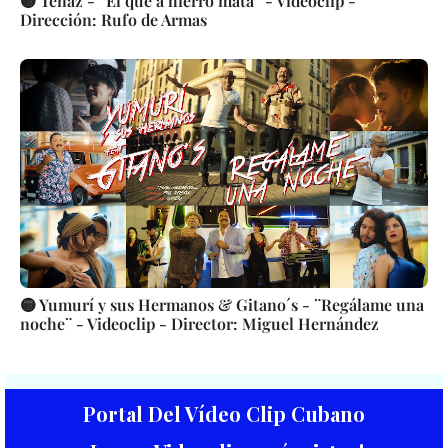
🟡 Tenaz - ¨El que a hierro mata¨ - Videoclip -
Dirección: Rufo de Armas
🟡 Yumurí y sus Hermanos & Gitano´s - ¨Regálame una
noche¨ - Videoclip - Director: Miguel Hernández
Portal Del Vídeo Clip Cubano