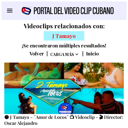
Videoclips relacionados con:
J Tamayo
¡Se encontraron múltiples resultados!
Volver
|
|
Inicio
CARGA MÁS
🟡 J Tamayo - ¨Amor de Locos¨ 📺 Videoclip - 🎬 Director:
Oscar Alejandro