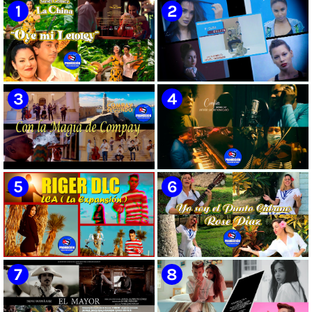
CUBA
🟡 Susel Gómez (La China) ||
🟡 F-CUBA - ¨Solita¨ -
¨Oye Mi Leloley¨ || Director:
Videoclip - Director: Asiel
Onelio Jesús Larralde González
Babastro
|| Música popular bailable
cubana || Videoclip || CUBA
🟡 Grupo Compay Segundo ||
🟡 María Montenegro -
¨Con La Magia de Compay¨ ||
¨Confía¨ 📺 Videoclip. CUBA
Música popular tradicional
cubana || Videoclip || CUBA