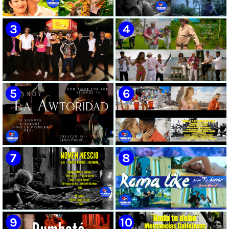
🟡 Susel Gómez (La China) ||
🟢 Pirro | ¨Vuelve a mi¨ |
¨Oye Mi Leloley¨ || Director:
Videoclip | Música Urbana
Onelio Jesús Larralde González
Cubana | Artistas Cubanos |
|| Música popular bailable
Canción | CUBA
cubana || Videoclip || CUBA
🔴 Osmani García & Varios
🟡 Tico González - ¨Aunque se
Artistas | ¨Chupi Chupi¨ |
pare la mula¨ - Videoclip -
Director: Joel Guilian | Videoclip
Dirección: John Meriles -
| Música Urbana Cubana |
Roberto C. González
Artistas Cubanos | Canción |
CUBA
🟢 Hanoy La Awtoridad |
🟡 Ronald & El Karnal de Cuba
¨Siempre Tú¨ | Director:
- ¨Que bonito es el amor¨ 📺
LEWIS.PRODS | Videoclip |
Videoclip - 🎬 Director: Andros
Música Urbana Cubana |
Barroso
Artistas Cubanos | Canción |