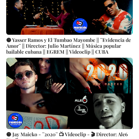
🟡 Yasser Ramos y El Tumbao Mayombe || ¨Evidencia de
Amor¨ || Director: Julio Martínez || Música popular
bailable cubana || EGREM || Videoclip || CUBA
🟡 Jay Maicko - ¨2020¨ 📺 Videoclip - 🎬 Director: Ale6