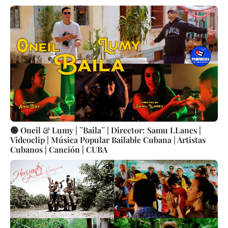
🟢 Oneil & Lumy | ¨Baila¨ | Director: Samu LLanes |
Videoclip | Música Popular Bailable Cubana | Artistas
Cubanos | Canción | CUBA