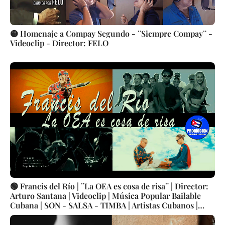
🟡 Homenaje a Compay Segundo - ¨Siempre Compay¨ -
Videoclip - Director: FELO
🟢 Francis del Río | ¨La OEA es cosa de risa¨ | Director:
Arturo Santana | Videoclip | Música Popular Bailable
Cubana | SON - SALSA - TIMBA | Artistas Cubanos |
Canción | CUBA