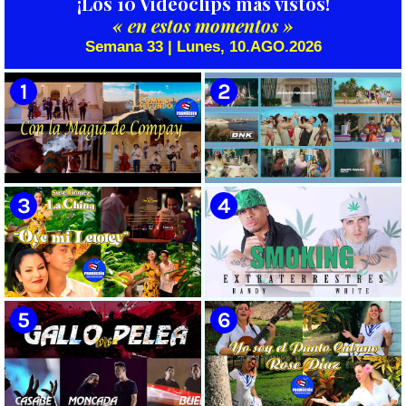
¡Los 10 Videoclips más vistos!
« en estos momentos »
Semana 33 | Lunes, 10.AGO.2026
🟡 Grupo Compay Segundo ||
🟡 Boni & Kelly (BNK) - ¨Un
¨Con La Magia de Compay¨ ||
pasito por América¨ - Videoclip
Música popular tradicional
- Dirección: Ernesto Fundora
cubana || Videoclip || CUBA
🟡 Susel Gómez (La China) ||
🟡 Randy & White -
¨Oye Mi Leloley¨ || Director:
Extraterrestres - ¨Smoking¨ -