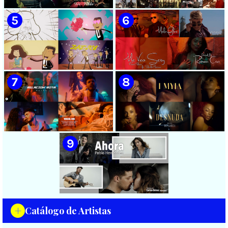
Videoclip - Dirección: Adrián
Manzanares - ¨Ya es
Sánchez Ávila
después¨ - Videoclip -
Dirección: Lester Hamlet
🟡 Sweet Lizzy Project -
🟡 75 Artistas Cubanos
¨Nothing Lasts¨ - Videoclip -
¨Guantanamera¨ - Playing
Dirección: Víctor Vinuesa
For Change - Song Around
(Vitiko)
The World
🟡 Zafiros - ¨Un nombre de
🟡 Máxima Alerta & Eduardo
mujer¨ - Proyecto Anima
Antonio - ¨Me veo sexy¨ -
EGREM - Videoclip Animado
Videoclip - Dirección:
- Dirección: Landy García
Ramón Cruz
🟡 Naldo - ¨Relación rota¨ 📺
🟢 Sai Losada | ¨Desnuda¨ |
Videoclip - 🎬 Director: Visual
Directora: Day García |
EME
Videoclip | Música Urbana
Cubana | Artistas Cubanos |
+
Catálogo de Artistas
Canción | CUBA