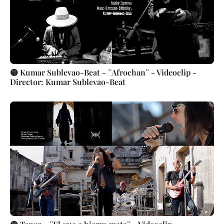
🟡 Kumar Sublevao-Beat - ¨Afrochan¨ - Videoclip -
Director: Kumar Sublevao-Beat