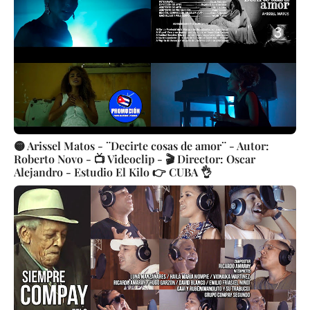
🟡 Arissel Matos - ¨Decirte cosas de amor¨ - Autor:
Roberto Novo - 📺 Videoclip - 🎬 Director: Oscar
Alejandro - Estudio El Kilo 👉 CUBA 👌