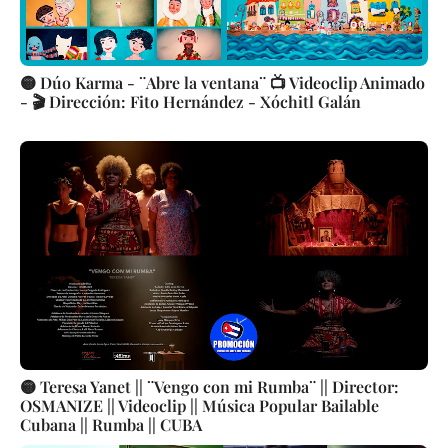
🟡 Dúo Karma - ¨Abre la ventana¨ 📺 Videoclip Animado
- 🎬 Dirección: Fito Hernández - Xóchitl Galán
🟡 Teresa Yanet || ¨Vengo con mi Rumba¨ || Director:
OSMANIZE || Videoclip || Música Popular Bailable
Cubana || Rumba || CUBA