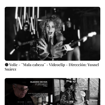
🟡 Yolie - ¨Mala cabeza¨ - Videoclip - Dirección: Yusnel
Suárez