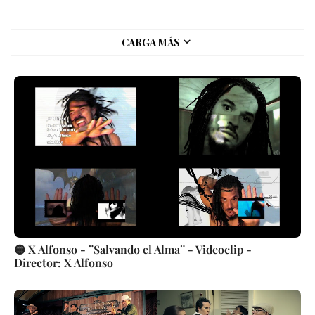
CARGA MÁS
🟡 X Alfonso - ¨Salvando el Alma¨ - Videoclip -
Director: X Alfonso