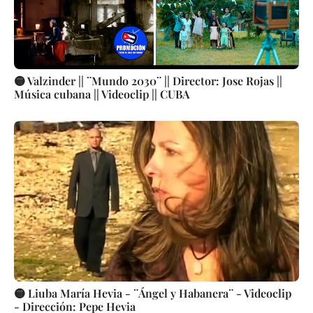
🟡 Valzinder || ¨Mundo 2030¨ || Director: Jose Rojas ||
Música cubana || Videoclip || CUBA
🟡 Liuba María Hevia - ¨Ángel y Habanera¨ - Videoclip
- Dirección: Pepe Hevia