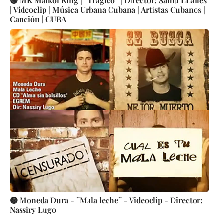
🟢 MK Maikol King | ¨Trágico¨ | Director: Samu LLanes
| Videoclip | Música Urbana Cubana | Artistas Cubanos |
Canción | CUBA
🟡 Moneda Dura - ¨Mala leche¨ - Videoclip - Director:
Nassiry Lugo