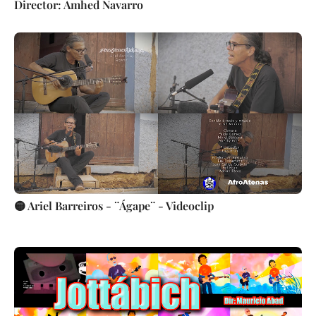
Director: Amhed Navarro
🟡 Ariel Barreiros - ¨Ágape¨ - Videoclip