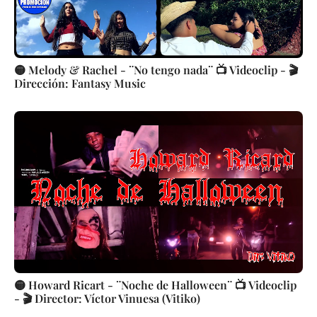
🟡 Melody & Rachel - ¨No tengo nada¨ 📺 Videoclip - 🎬
Dirección: Fantasy Music
🟡 Howard Ricart - ¨Noche de Halloween¨ 📺 Videoclip
- 🎬 Director: Víctor Vinuesa (Vitiko)