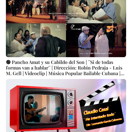
🟢 Pancho Amat y su Cabildo del Son | ¨Si de todas
formas van a hablar¨ | Dirección: Robin Pedraja - Luis
M. Gell | Videoclip | Música Popular Bailable Cubana |
Son | Artistas | CUBA