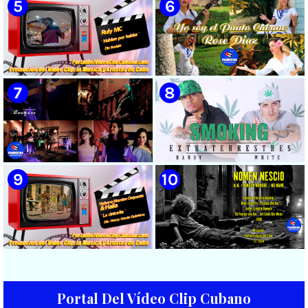
|| Música popular bailable
cubana || Videoclip || CUBA
🟡 Grupo Compay Segundo ||
🟡 El Taiger & El Happy ||
¨Con La Magia de Compay¨ ||
¨Habla Matador¨ || Videoclip
Música popular tradicional
Animado || Director: Arí Bayolo
cubana || Videoclip || CUBA
|| Música Urbana Cubana ||
CUBA
🟡 Ruly MC || ¨Hablan por
🟡 Rose Díaz || ¨Yo soy el Punto
hablar¨ || Realizador: Kuriaki ||
Cubano¨ (Autores: Celina
Videoclip || Música Urbana
González y Reutilio
Cubana || RAP || CUBA
Domínguez) || Director:
Yuliades Mariño Cabello ||
Música popular tradicional
cubana - Punto Cubano -
Punto Guajiro || Videoclip ||
🟡 Bouquet - ¨Dressed Up
🟡 Randy & White -
CUBA
Animal¨ 📺 Videoclip - 🎬
Extraterrestres - ¨Smoking¨ -
Director: Mauricio Figueiral
Videoclip - Dirección: Pepe
Salom
Portal Del Vídeo Clip Cubano