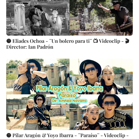
🟡 Eliades Ochoa - ¨Un bolero para ti¨ 📺 Videoclip - 🎬
Director: Ian Padrón
🟡 Pilar Aragón & Yoyo Ibarra - ¨Paraíso¨ - Videoclip -