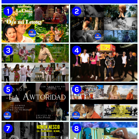
Videoclip | Música Pop Rock
Cubana | Artistas Cubanos |
Instrumental | CUBA
🟡 Susel Gómez (La China) ||
🟢 Pirro | ¨Vuelve a mi¨ |
¨Oye Mi Leloley¨ || Director:
Videoclip | Música Urbana
Onelio Jesús Larralde González
Cubana | Artistas Cubanos |
|| Música popular bailable
Canción | CUBA
cubana || Videoclip || CUBA
🟡 Tico González - ¨Aunque se
🔴 Osmani García & Varios
pare la mula¨ - Videoclip -
Artistas | ¨Chupi Chupi¨ |
Dirección: John Meriles -
Director: Joel Guilian | Videoclip
Roberto C. González
| Música Urbana Cubana |
Artistas Cubanos | Canción |
CUBA