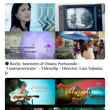
🟡 Rochy Ameneiro & Omara Portuondo -
¨Contracorriente¨ - Videoclip - Director: Luis Najmías
Jr