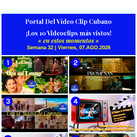
Portal Del Vídeo Clip Cubano
¡Los 10 Videoclips más vistos!
« en estos momentos »
Semana 32 | Viernes, 07.AGO.2026
🟡 Susel Gómez (La China) ||
🟡 Naldo - ¨Falsas Promesas¨ 📺
¨Oye Mi Leloley¨ || Director:
Videoclip - 🎬 Dirección:
Onelio Jesús Larralde González
Visualeme