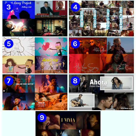
🟡 Chacal - ¨No Volveré¨ -
🟡 Adrián Berazaín & Luna
Videoclip - Dirección: Adrián
Manzanares - ¨Ya es
Sánchez Ávila
después¨ - Videoclip -
Dirección: Lester Hamlet
🟡 Sweet Lizzy Project -
🟡 75 Artistas Cubanos
¨Nothing Lasts¨ - Videoclip -
¨Guantanamera¨ - Playing
Dirección: Víctor Vinuesa
For Change - Song Around
(Vitiko)
The World
🟡 Zafiros - ¨Un nombre de
🟡 Máxima Alerta & Eduardo
mujer¨ - Proyecto Anima
Antonio - ¨Me veo sexy¨ -
EGREM - Videoclip Animado
Videoclip - Dirección:
- Dirección: Landy García
Ramón Cruz