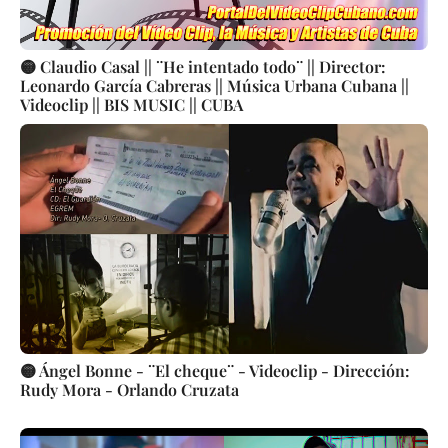
🟡 Claudio Casal || ¨He intentado todo¨ || Director:
Leonardo García Cabreras || Música Urbana Cubana ||
Videoclip || BIS MUSIC || CUBA
🟡 Ángel Bonne - ¨El cheque¨ - Videoclip - Dirección:
Rudy Mora - Orlando Cruzata