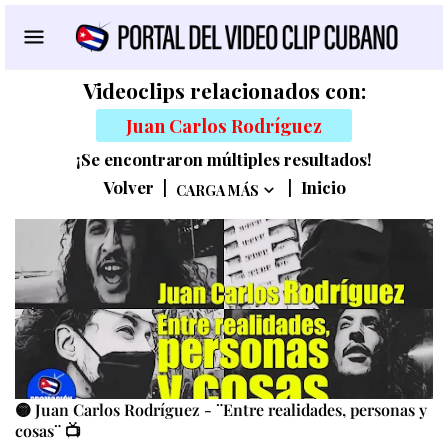
Videoclips relacionados con:
Juan Carlos Rodríguez
¡Se encontraron múltiples resultados!
Volver
|
|
Inicio
CARGA MÁS
🟡 Juan Carlos Rodríguez - ¨Entre realidades, personas y
cosas¨ 📺