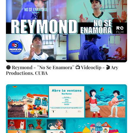
🟡 Reymond - ¨No Se Enamora¨ 📺 Videoclip - 🎬 Ary
Productions. CUBA