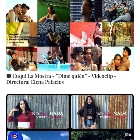
🟡 Cuqui La Mostra - ¨Dime quién¨ - Videoclip -
Directora: Elena Palacios