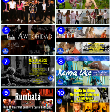
🟡 Susel Gómez (La China) ||
🟢 Pirro | ¨Vuelve a mi¨ |
¨Oye Mi Leloley¨ || Director:
Videoclip | Música Urbana
Onelio Jesús Larralde González
Cubana | Artistas Cubanos |
|| Música popular bailable
Canción | CUBA
cubana || Videoclip || CUBA
🔴 Osmani García & Varios
🟡 Tico González - ¨Aunque se
Artistas | ¨Chupi Chupi¨ |
pare la mula¨ - Videoclip -
Director: Joel Guilian |
Dirección: John Meriles -
Videoclip | Música Urbana
Roberto C. González
Cubana | Artistas Cubanos |
Canción | CUBA
🟢 Hanoy La Awtoridad |
🟡 Ronald & El Karnal de Cuba
¨Siempre Tú¨ | Director:
- ¨Que bonito es el amor¨ 📺
LEWIS.PRODS | Videoclip |
Videoclip - 🎬 Director: Andros
Música Urbana Cubana |
Barroso
Artistas Cubanos | Canción |
CUBA
🟢 Paisaje con Río | NOMEN
🟡 Roma Like - ¨Fue por tu