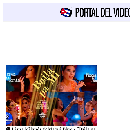
🟡 Liana Milanés & Magui Blue - ¨Baila pa'