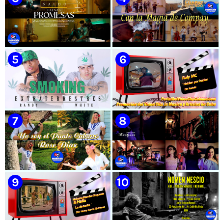
🟡 Susel Gómez (La China) ||
🟡 El Taiger & El Happy ||
¨Oye Mi Leloley¨ || Director:
¨Habla Matador¨ || Videoclip
Onelio Jesús Larralde González
Animado || Director: Arí Bayolo
|| Música popular bailable
|| Música Urbana Cubana ||
cubana || Videoclip || CUBA
CUBA
🟡 Naldo - ¨Falsas Promesas¨ 📺
🟡 Grupo Compay Segundo ||
Videoclip - 🎬 Dirección:
¨Con La Magia de Compay¨ ||
Visualeme
Música popular tradicional
cubana || Videoclip || CUBA
🟡 Randy & White -
🟡 Ruly MC || ¨Hablan por
Extraterrestres - ¨Smoking¨ -
hablar¨ || Realizador: Kuriaki ||
Videoclip - Dirección: Pepe
Videoclip || Música Urbana
Salom
Cubana || RAP || CUBA
🟡 Rose Díaz || ¨Yo soy el Punto
🟡 Bouquet - ¨Dressed Up