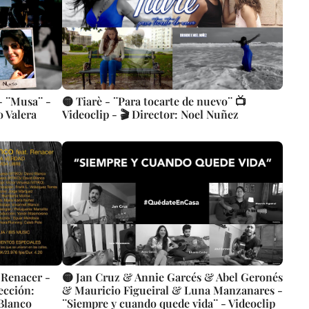
- ¨Musa¨ -
🟡 Tiarè - ¨Para tocarte de nuevo¨ 📺
o Valera
Videoclip - 🎬 Director: Noel Nuñez
 Renacer -
🟡 Jan Cruz & Annie Garcés & Abel Geronés
ección:
& Mauricio Figueiral & Luna Manzanares -
 Blanco
¨Siempre y cuando quede vida¨ - Videoclip