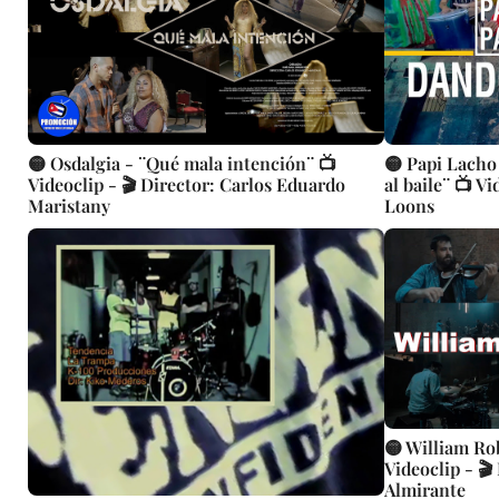
🟡 Osdalgia - ¨Qué mala intención¨ 📺
🟡 Papi Lacho
Videoclip - 🎬 Director: Carlos Eduardo
al baile¨ 📺 V
Maristany
Loons
🟡 William Ro
Videoclip - 🎬
Almirante