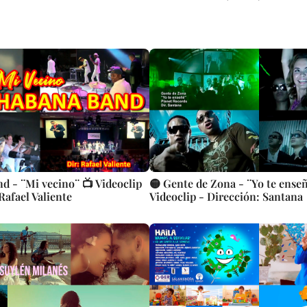
d - ¨Mi vecino¨ 📺 Videoclip
🟡 Gente de Zona - ¨Yo te enseñ
 Rafael Valiente
Videoclip - Dirección: Santana