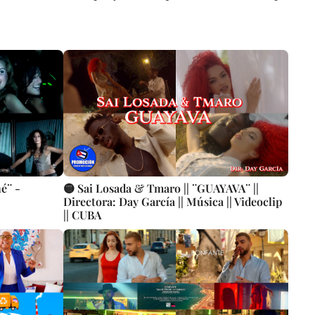
é¨ -
🟡 Sai Losada & Tmaro || ¨GUAYAVA¨ ||
Directora: Day García || Música || Videoclip
|| CUBA