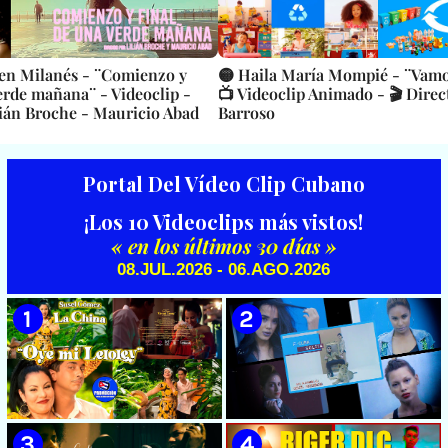
len Milanés - ¨Comienzo y
🟡 Haila María Mompié - ¨Vamos
verde mañana¨ - Videoclip -
📺 Videoclip Animado - 🎬 Direc
lián Broche - Mauricio Abad
Barroso
Portal Del Vídeo Clip Cubano
¡Los 10 Videoclips más vistos!
« en los últimos 30 días »
08.JUL.2026 - 06.AGO.2026