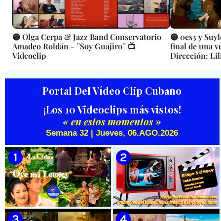
🟡 Olga Cerpa & Jazz Band Conservatorio
🟡 0es3 y Suy
Amadeo Roldán - ¨Soy Guajiro¨ 📺
final de una 
Videoclip
Dirección: Li
Portal Del Vídeo Clip Cubano
¡Los 10 Videoclips más vistos!
« en estos momentos »
Semana 32 | Jueves, 06.AGO.2026