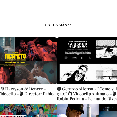
CARGA MÁS
a & Harryson & Denver -
🟡 Gerardo Alfonso - ¨Como si 
ideoclip - 🎬 Director: Pablo
gato¨ 📺 Videoclip Animado - 🎬
Robin Pedraja - Fernando Rive