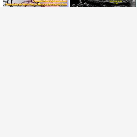
Cubano¨ (Autores: Celina
Animal¨ 📺 Videoclip - 🎬
González y Reutilio
Director: Mauricio Figueiral
Domínguez) || Director:
Yuliades Mariño Cabello ||
Los 10 Videoclip
Música popular tradicional
cubana - Punto Cubano -
Punto Guajiro || Videoclip ||
🟡 Habana Mambo Orquesta &
🟢 Paisaje con Río | NOMEN
CUBA
Haila || ¨La cinturita¨ ||
NESCIO, basado en la obra
Director: Henry García
musical ¨Niño siniestro¨ |
Quintana || Videoclip || Música
Autor: Ernesto Romero |
Popular Bailable Cubana || Son
Director: Héctor Falagán De
- Salsa - Timba || CUBA
Cabo | Videoclip | Música Pop
Rock Cubana | Artistas Cubanos
| Instrumental | CUBA
🟡 Chacal - ¨No Volveré¨ - Videoclip
🟡 Adrián Berazaín
- Dirección: Adrián Sánchez Ávila
Manzanares - ¨Ya es 
Videoclip - Direcció