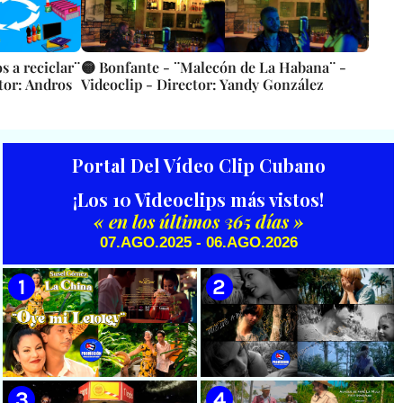
 a reciclar¨
🟡 Bonfante - ¨Malecón de La Habana¨ -
tor: Andros
Videoclip - Director: Yandy González
Portal Del Vídeo Clip Cubano
¡Los 10 Videoclips más vistos!
« en los últimos 365 días »
07.AGO.2025 - 06.AGO.2026