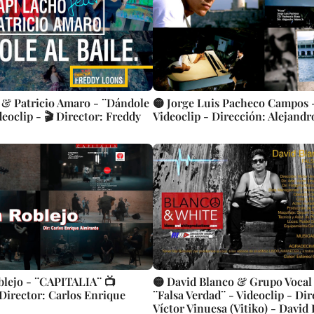
 & Patricio Amaro - ¨Dándole
🟡 Jorge Luis Pacheco Campos 
ideoclip - 🎬 Director: Freddy
Videoclip - Dirección: Alejandr
blejo - ¨CAPITALIA¨ 📺
🟡 David Blanco & Grupo Vocal
 Director: Carlos Enrique
¨Falsa Verdad¨ - Videoclip - Dir
Víctor Vinuesa (Vitiko) - David