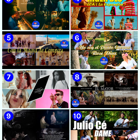
🟡 Susel Gómez (La China) ||
🟡 F-CUBA - ¨Solita¨ -
¨Oye Mi Leloley¨ || Director:
Videoclip - Director: Asiel
Onelio Jesús Larralde González
Babastro
|| Música popular bailable
cubana || Videoclip || CUBA
🟡 María Montenegro -
🟡 Riger DLC || ¨LCA ( La
¨Confía¨ 📺 Videoclip. CUBA
Expansión )¨ || Director: Dani
A.R || Música cubana || Videoclip
|| CUBA
🟡 Grupo Compay Segundo ||
🟡 Rose Díaz || ¨Yo soy el Punto
¨Con La Magia de Compay¨ ||
Cubano¨ (Autores: Celina
Música popular tradicional
González y Reutilio
cubana || Videoclip || CUBA
Domínguez) || Director:
Yuliades Mariño Cabello ||
Música popular tradicional
cubana - Punto Cubano -
Punto Guajiro || Videoclip ||
🟡 July Roby || ¨Contigo o sin tí¨
🟡 Silvio Rodríguez - ¨El
CUBA