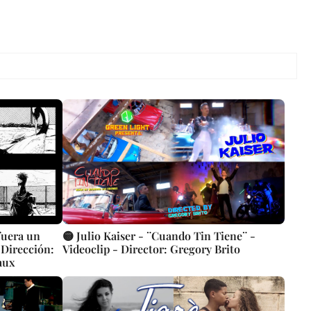
fuera un
🟡 Julio Kaiser - ¨Cuando Tin Tiene¨ -
 Dirección:
Videoclip - Director: Gregory Brito
aux