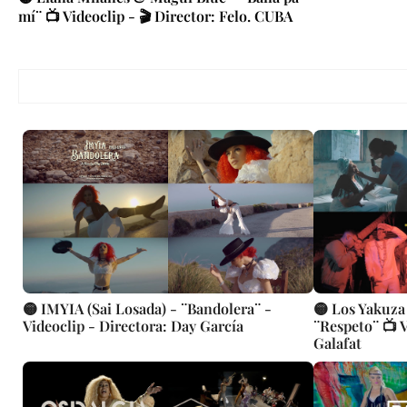
mí¨ 📺 Videoclip - 🎬 Director: Felo. CUBA
🟡 IMYIA (Sai Losada) - ¨Bandolera¨ -
🟡 Los Yakuz
Videoclip - Directora: Day García
¨Respeto¨ 📺 V
Galafat