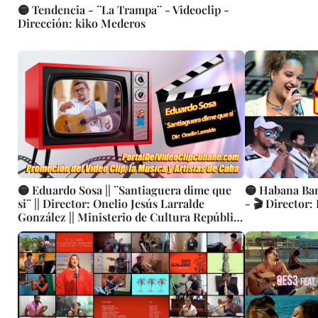
🟡 Tendencia - ¨La Trampa¨ - Videoclip -
Dirección: kiko Mederos
🟡 Eduardo Sosa || ¨Santiaguera dime que
🟡 Habana Ban
si¨ || Director: Onelio Jesús Larralde
- 🎬 Director:
González || Ministerio de Cultura República
de Cuba - Producciones Colibrí - i4films ||
Videoclip || Música Cubana || CUBA