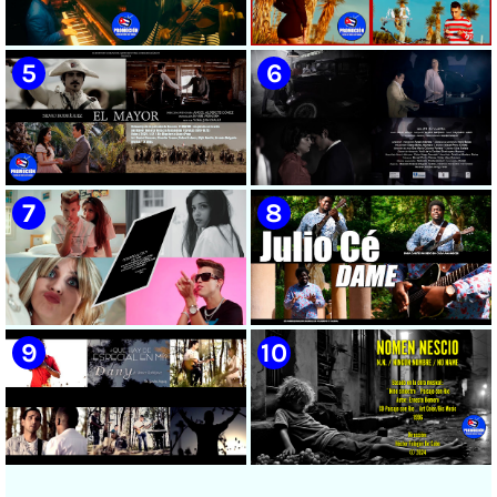
🟡 Susel Gómez (La China) ||
🟡 F-CUBA - ¨Solita¨ -
¨Oye Mi Leloley¨ || Director:
Videoclip - Director: Asiel
Onelio Jesús Larralde González
Babastro
|| Música popular bailable
cubana || Videoclip || CUBA
🟡 María Montenegro -
🟡 Riger DLC || ¨LCA ( La
¨Confía¨ 📺 Videoclip. CUBA
Expansión )¨ || Director: Dani
A.R || Música cubana || Videoclip
|| CUBA
🟡 Silvio Rodríguez - ¨El
🟡 Beatriz Márquez - ¨Mujer
Mayor¨ 📺 Videoclip - 🎬
Bayamesa¨ 📺 Videoclip - 🎬
Director: Ángel Alderete -
Director: Ángel Alderete
Videoclip de la película de
ficción ¨EL MAYOR¨ inspirada
en la vida del Mayor General
Ignacio Agramonte y Loynaz /
Director: Rigoberto López Pego
🟡 July Roby || ¨Contigo o sin tí¨
🟡 Julio Cé - ¨Dame¨ 📺
/ ICAIC 👉 CUBA 👌
|| Videoclip || Música Urbana
Videoclip
Cubana || Director: Marlon el
Científiko || CUBA