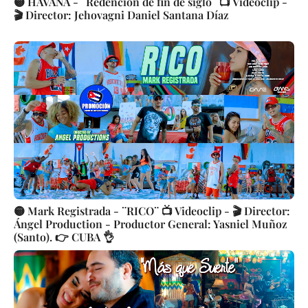
🟡 HAVANA - ¨Redención de fin de siglo¨ 📺 Videoclip -
🎬 Director: Jehovagni Daniel Santana Díaz
🟡 Mark Registrada - ¨RICO¨ 📺 Videoclip - 🎬 Director:
Ángel Production - Productor General: Yasniel Muñoz
(Santo). 👉 CUBA 👌