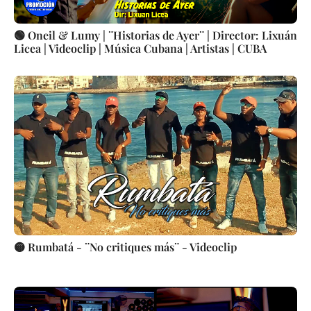
🟢 Oneil & Lumy | ¨Historias de Ayer¨ | Director: Lixuán
Licea | Videoclip | Música Cubana | Artistas | CUBA
🟡 Rumbatá - ¨No critiques más¨ - Videoclip