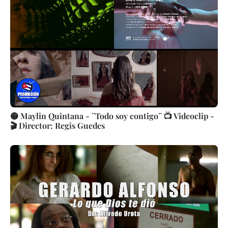
🟡 Maylin Quintana - ¨Todo soy contigo¨ 📺 Videoclip -
🎬 Director: Regis Guedes