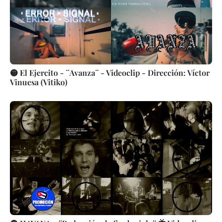
🟡 El Ejercito - ¨Avanza¨ - Videoclip - Dirección: Víctor
Vinuesa (Vitiko)