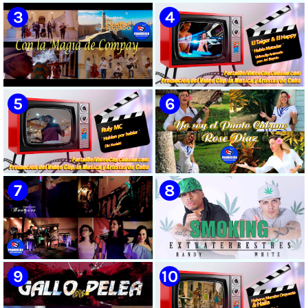
🟡 Susel Gómez (La China) ||
🟡 Naldo - ¨Falsas Promesas¨ 📺
¨Oye Mi Leloley¨ || Director:
Videoclip - 🎬 Dirección:
Onelio Jesús Larralde González
Visualeme
|| Música popular bailable
cubana || Videoclip || CUBA
🟡 Grupo Compay Segundo ||
🟡 El Taiger & El Happy ||
¨Con La Magia de Compay¨ ||
¨Habla Matador¨ || Videoclip
Música popular tradicional
Animado || Director: Arí Bayolo
cubana || Videoclip || CUBA
|| Música Urbana Cubana ||
CUBA
🟡 Ruly MC || ¨Hablan por
🟡 Rose Díaz || ¨Yo soy el Punto
hablar¨ || Realizador: Kuriaki ||
Cubano¨ (Autores: Celina
Videoclip || Música Urbana
González y Reutilio
Cubana || RAP || CUBA
Domínguez) || Director:
Yuliades Mariño Cabello ||
Música popular tradicional
cubana - Punto Cubano -