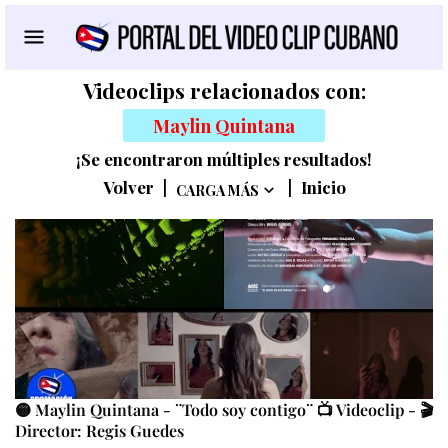
Videoclips relacionados con:
Maylin Quintana
¡Se encontraron múltiples resultados!
Volver
|
|
Inicio
CARGA MÁS
🟡 Maylin Quintana - ¨Todo soy contigo¨ 📺 Videoclip - 🎬
Director: Regis Guedes