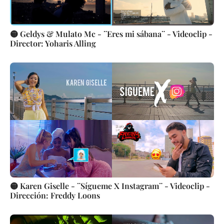
🟡 Geldys & Mulato Mc - ¨Eres mi sábana¨ - Videoclip -
Director: Yoharis Alling
🟡 Karen Giselle - ¨Sígueme X Instagram¨ - Videoclip -
Dirección: Freddy Loons