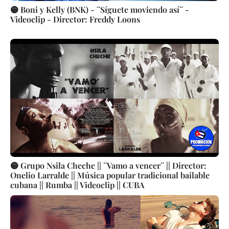
🟡 Boni y Kelly (BNK) - ¨Síguete moviendo así¨ -
Videoclip - Director: Freddy Loons
🟡 Grupo Nsila Cheche || ¨Vamo a vencer¨ || Director:
Onelio Larralde || Música popular tradicional bailable
cubana || Rumba || Videoclip || CUBA