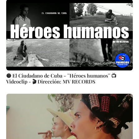
🟡 El Ciudadano de Cuba - ¨Héroes humanos¨ 📺
Videoclip - 🎬 Dirección: MV RECORDS