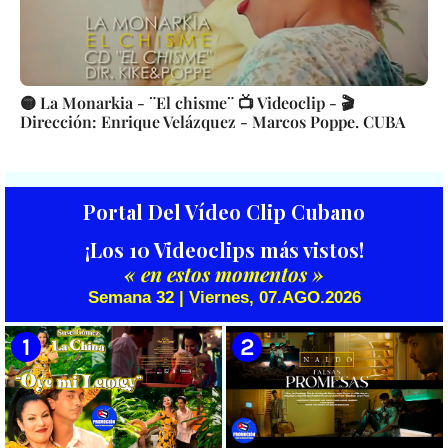
🟡 La Monarkia - ¨El chisme¨ 📺 Videoclip - 🎬
Dirección: Enrique Velázquez - Marcos Poppe. CUBA
Portal Del Vídeo Clip Cubano
¡Los 10 Videoclips más vistos!
« en estos momentos »
Semana 32 | Viernes, 07.AGO.2026