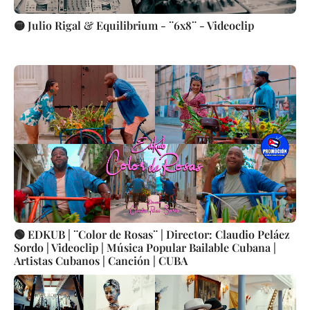
🟡 Julio Rigal & Equilibrium - ¨6x8¨ - Videoclip
🟢 EDKUB | ¨Color de Rosas¨ | Director: Claudio Peláez
Sordo | Videoclip | Música Popular Bailable Cubana |
Artistas Cubanos | Canción | CUBA