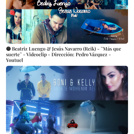
🟡 Beatriz Luengo & Jesús Navarro (Reik) - ¨Más que
suerte¨ - Videoclip - Dirección: Pedro Vázquez -
Youtuel