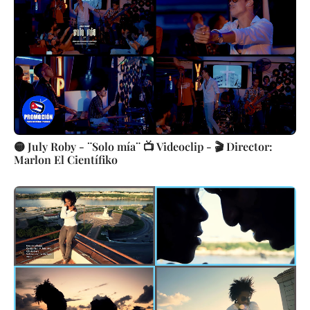
🟡 July Roby - ¨Solo mía¨ 📺 Videoclip - 🎬 Director:
Marlon El Científiko