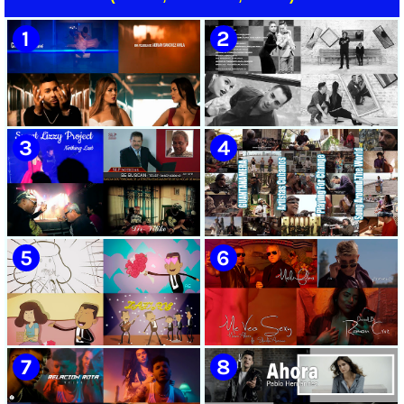
Rodríguez | Director: Gustavo
Director: Jeo Yglesias |
Pérez | Bis Music | Videoclip |
Productor: Julio Alayon |
Música Tradicional Bailable
Videoclip | Música Cubana |
Cubana | Rumba | Artistas
Artistas Cubanos | Canción |
Cubanos | Canción | CUBA
CUBA
🟡 Chacal - ¨No Volveré¨ -
🟡 Adrián Berazaín & Luna
Videoclip - Dirección: Adrián
Manzanares - ¨Ya es
Sánchez Ávila
después¨ - Videoclip -
Dirección: Lester Hamlet
🟡 Sweet Lizzy Project -
🟡 75 Artistas Cubanos
¨Nothing Lasts¨ - Videoclip -
¨Guantanamera¨ - Playing
Dirección: Víctor Vinuesa
For Change - Song Around
(Vitiko)
The World