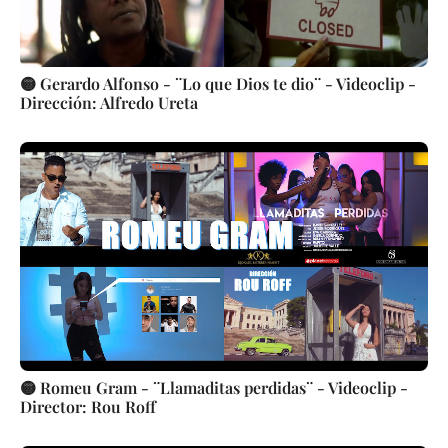
🟡 Gerardo Alfonso - ¨Lo que Dios te dio¨ - Videoclip -
Dirección: Alfredo Ureta
🟡 Romeu Gram - ¨Llamaditas perdidas¨ - Videoclip -
Director: Rou Roff