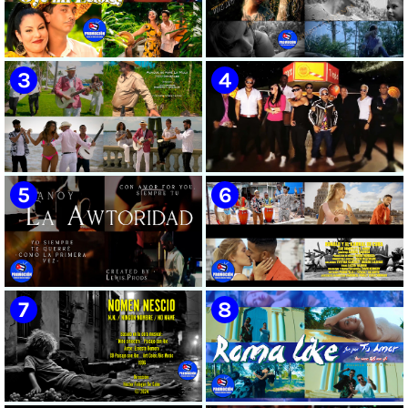
🟡 Susel Gómez (La China) ||
🟢 Pirro | ¨Vuelve a mi¨ |
¨Oye Mi Leloley¨ || Director:
Videoclip | Música Urbana
Onelio Jesús Larralde González
Cubana | Artistas Cubanos |
|| Música popular bailable
Canción | CUBA
cubana || Videoclip || CUBA
🟡 Tico González - ¨Aunque se
🔴 Osmani García & Varios
pare la mula¨ - Videoclip -
Artistas | ¨Chupi Chupi¨ |
Dirección: John Meriles -
Director: Joel Guilian | Videoclip
Roberto C. González
| Música Urbana Cubana |
Artistas Cubanos | Canción |
CUBA
🟢 Hanoy La Awtoridad |
🟡 Ronald & El Karnal de Cuba
¨Siempre Tú¨ | Director:
- ¨Que bonito es el amor¨ 📺
LEWIS.PRODS | Videoclip |
Videoclip - 🎬 Director: Andros