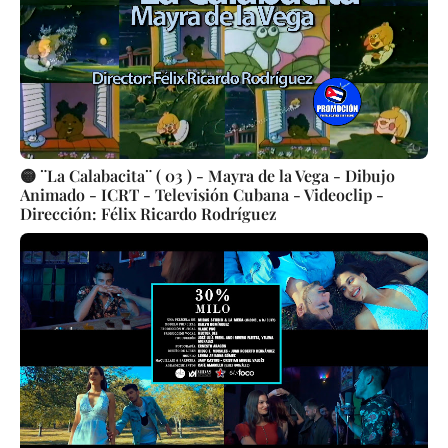
🟡 ¨La Calabacita¨ ( 03 ) - Mayra de la Vega - Dibujo
Animado - ICRT - Televisión Cubana - Videoclip -
Dirección: Félix Ricardo Rodríguez