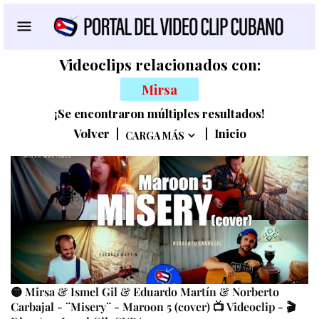
Videoclips relacionados con:
Mirsa
¡Se encontraron múltiples resultados!
Volver
|
|
Inicio
CARGA MÁS
🟡 Mirsa & Ismel Gil & Eduardo Martín & Norberto
Carbajal - ¨Misery¨ - Maroon 5 (cover) 📺 Videoclip - 🎬