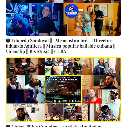
🟡 Eduardo Sandoval || ¨Me acostumbré¨ || Director:
Eduardo Aguilera || Música popular bailable cubana ||
Videoclip || Bis Music || CUBA
🟡 Chispa & los Cómplices y Artistas Invitados -