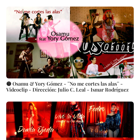
🟡 Osamu & Yory Gómez - ¨No me cortes las alas¨ -
Videoclip - Dirección: Julio C. Leal - Ismar Rodríguez