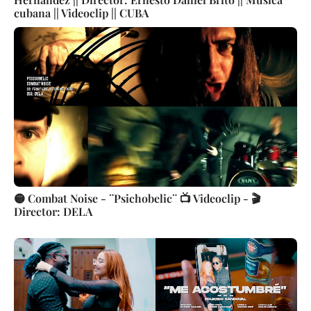
cubana || Videoclip || CUBA
🟡 Combat Noise - ¨Psichobelic¨ 📺 Videoclip - 🎬
Director: DELA