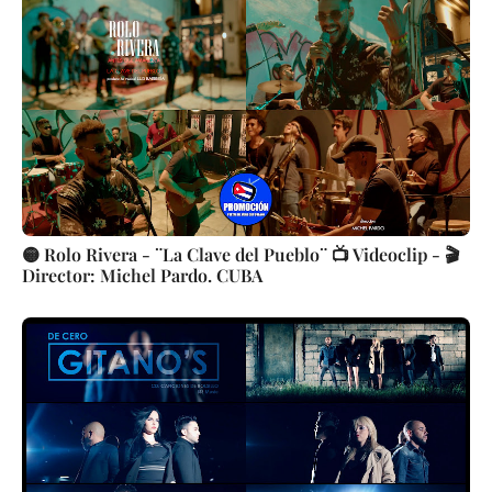
🟡 Rolo Rivera - ¨La Clave del Pueblo¨ 📺 Videoclip - 🎬
Director: Michel Pardo. CUBA