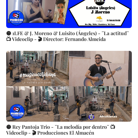
🟡 1LFE & J. Moreno & Luisito (Ángeles) - ¨La actitud¨
📺 Videoclip - 🎬 Director: Fernando Almeida
🟡 Rey Pantoja Trio - ¨La melodía por dentro¨ 📺
Videoclip - 🎬 Producciones El Almacén