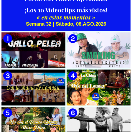
¡Los 10 Videoclips más vistos!
« en estos momentos »
Semana 32 | Sábado, 08.AGO.2026
🟡 Casabe & Moncada & Buena
🟡 Randy & White -
Fe - ¨Gallo de pelea¨ - Videoclip
Extraterrestres - ¨Smoking¨ -
- Dirección: Omar Leyva
Videoclip - Dirección: Pepe
Salom