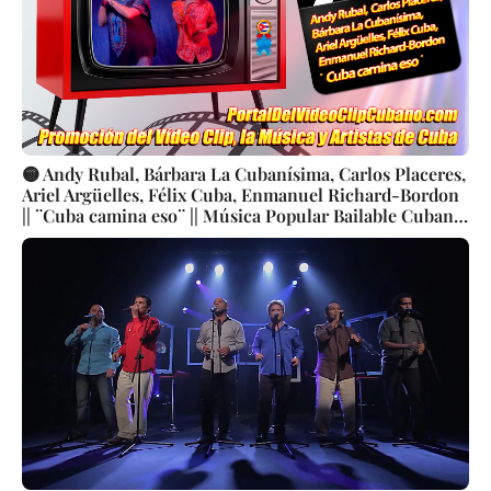
🟡 Andy Rubal, Bárbara La Cubanísima, Carlos Placeres,
Ariel Argüelles, Félix Cuba, Enmanuel Richard-Bordon
|| ¨Cuba camina eso¨ || Música Popular Bailable Cubana
|| Son || Salsa || Videoclip || CUBA