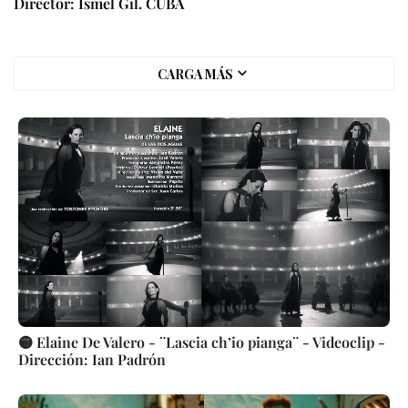
Director: Ismel Gil. CUBA
CARGA MÁS
🟡 Elaine De Valero - ¨Lascia ch’io pianga¨ - Videoclip -
Dirección: Ian Padrón