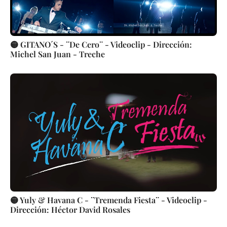
🟡 GITANO´S - ¨De Cero¨ - Videoclip - Dirección:
Michel San Juan - Treche
🟡 Yuly & Havana C - ¨Tremenda Fiesta¨ - Videoclip -
Dirección: Héctor David Rosales