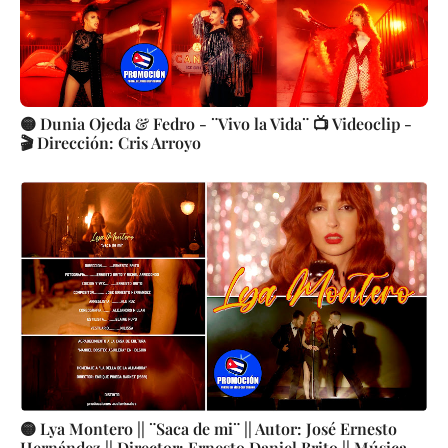
🟡 Dunia Ojeda & Fedro - ¨Vivo la Vida¨ 📺 Videoclip -
🎬 Dirección: Cris Arroyo
🟡 Lya Montero || ¨Saca de mi¨ || Autor: José Ernesto
Hernández || Director: Ernesto Daniel Brito || Música