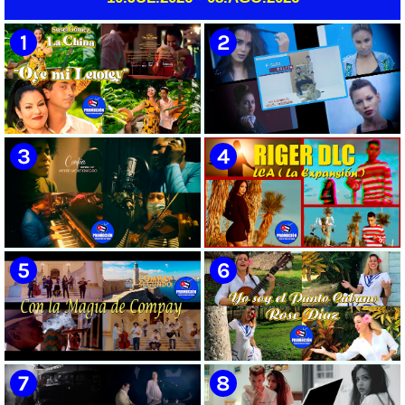
🟡 Susel Gómez (La China) ||
🟡 F-CUBA - ¨Solita¨ -
¨Oye Mi Leloley¨ || Director:
Videoclip - Director: Asiel
Onelio Jesús Larralde González
Babastro
|| Música popular bailable
cubana || Videoclip || CUBA
🟡 María Montenegro -
🟡 Riger DLC || ¨LCA ( La
¨Confía¨ 📺 Videoclip. CUBA
Expansión )¨ || Director: Dani
A.R || Música cubana || Videoclip
|| CUBA