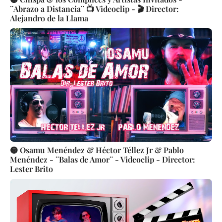
¨Abrazo a Distancia¨ 📺 Videoclip - 🎬 Director:
Alejandro de la Llama
🟡 Osamu Menéndez & Héctor Téllez Jr & Pablo
Menéndez - ¨Balas de Amor¨ - Videoclip - Director:
Lester Brito