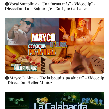
🟡 Vocal Sampling - ¨Una forma más¨ - Videoclip¨ -
Dirección: Luis Najmías Jr - Enrique Carballea
🟡 Mayco D´Alma - ¨De la boquita pá afuera¨ - Videoclip
- Dirección: Helier Muñoz