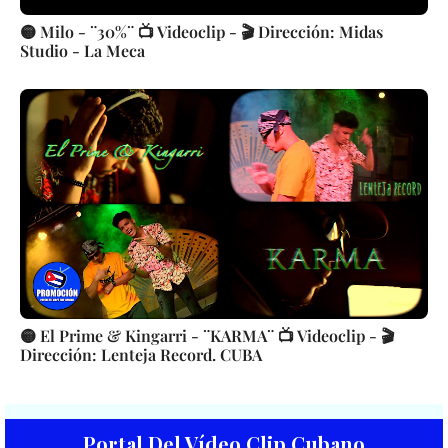
🟡 Milo - ¨30%¨ 📺 Videoclip - 🎬 Dirección: Midas
Studio - La Meca
🟡 El Prime & Kingarri - ¨KARMA¨ 📺 Videoclip - 🎬
Dirección: Lenteja Record. CUBA
Portal Del Vídeo Clip Cubano