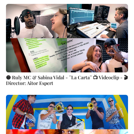
🟡 Ruly MC & Sabina Vidal - ¨La Carta¨ 📺 Videoclip - 🎬
Director: Aitor Espert