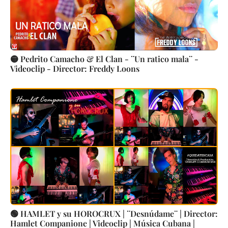
🟡 Pedrito Camacho & El Clan - ¨Un ratico mala¨ -
Videoclip - Director: Freddy Loons
🟢 HAMLET y su HOROCRUX | ¨Desnúdame¨ | Director:
Hamlet Companione | Videoclip | Música Cubana |