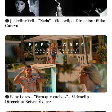
🟡 Jackeline Vell - ¨Nada¨ - Videoclip - Dirección: Bilko
Cuervo
🟡 Baby Lores - ¨Para que vuelves¨ - Videoclip -
Dirección: Neiver Álvarez