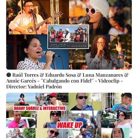
🟡 Raúl Torres & Eduardo Sosa & Luna Manzanares &
Annie Garcés - ¨Cabalgando con Fidel¨ - Videoclip -
Director: Yadniel Padrón