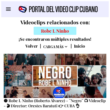
Videoclips relacionados con:
Robe L Ninho
¡Se encontraron múltiples resultados!
Volver
|
|
Inicio
CARGA MÁS
🟡 Robe L Ninho (Roberto Álvarez) - ¨Negro¨ 📺 Videoclip
- 🎬 Director: Orestes Baratuti 👉 CUBA 👌