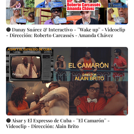
🟡 Danay Suárez & Interactivo - ¨Wake up¨ - Videoclip
- Dirección: Roberto Carcassés - Amanda Chávez
🟡 Aisar y El Expresso de Cuba - ¨El Camarón¨ -
Videoclip - Dirección: Alain Brito