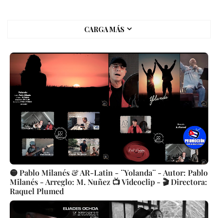
CARGA MÁS
🟡 Pablo Milanés & AR-Latin - ¨Yolanda¨ - Autor: Pablo
Milanés - Arreglo: M. Nuñez 📺 Videoclip - 🎬 Directora:
Raquel Plumed