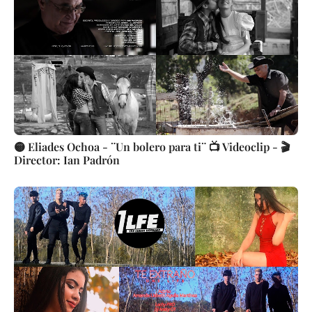
🟡 Eliades Ochoa - ¨Un bolero para ti¨ 📺 Videoclip - 🎬
Director: Ian Padrón