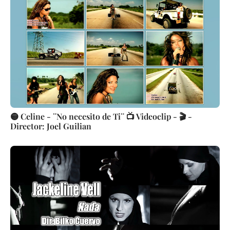
🟡 Celine - ¨No necesito de Ti¨ 📺 Videoclip - 🎬 -
Director: Joel Guilian