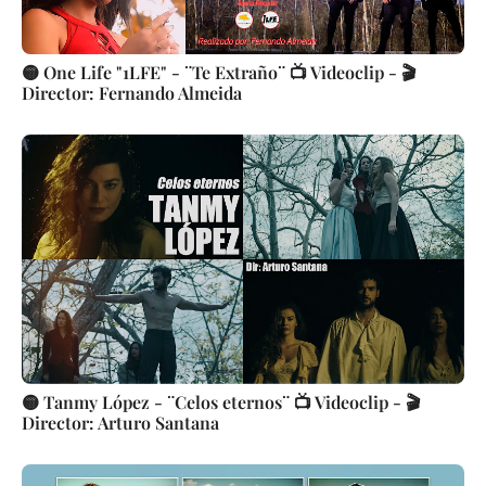
🟡 One Life "1LFE" - ¨Te Extraño¨ 📺 Videoclip - 🎬
Director: Fernando Almeida
🟡 Tanmy López - ¨Celos eternos¨ 📺 Videoclip - 🎬
Director: Arturo Santana