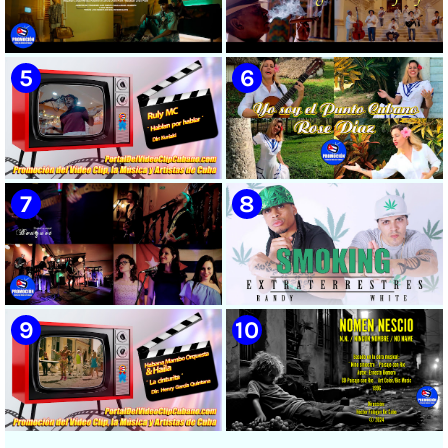
🟡 Susel Gómez (La China) ||
🟡 El Taiger & El Happy ||
¨Oye Mi Leloley¨ || Director:
¨Habla Matador¨ || Videoclip
Onelio Jesús Larralde González
Animado || Director: Arí Bayolo
|| Música popular bailable
|| Música Urbana Cubana ||
cubana || Videoclip || CUBA
CUBA
🟡 Naldo - ¨Falsas Promesas¨ 📺
🟡 Grupo Compay Segundo ||
Videoclip - 🎬 Dirección:
¨Con La Magia de Compay¨ ||
Visualeme
Música popular tradicional
cubana || Videoclip || CUBA
🟡 Ruly MC || ¨Hablan por
🟡 Rose Díaz || ¨Yo soy el Punto
hablar¨ || Realizador: Kuriaki ||
Cubano¨ (Autores: Celina
Videoclip || Música Urbana
González y Reutilio
Cubana || RAP || CUBA
Domínguez) || Director:
Yuliades Mariño Cabello ||
Música popular tradicional
cubana - Punto Cubano -
Punto Guajiro || Videoclip ||
🟡 Bouquet - ¨Dressed Up
🟡 Randy & White -
CUBA
Animal¨ 📺 Videoclip - 🎬
Extraterrestres - ¨Smoking¨ -
Director: Mauricio Figueiral
Videoclip - Dirección: Pepe