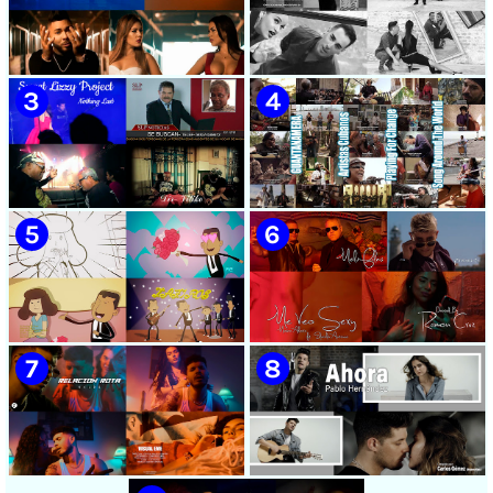
Cubanos | Canción | CUBA
CUBA
🟡 Chacal - ¨No Volveré¨ -
🟡 Adrián Berazaín & Luna
Videoclip - Dirección: Adrián
Manzanares - ¨Ya es
Sánchez Ávila
después¨ - Videoclip -
Dirección: Lester Hamlet
🟡 Sweet Lizzy Project -
🟡 75 Artistas Cubanos
¨Nothing Lasts¨ - Videoclip -
¨Guantanamera¨ - Playing
Dirección: Víctor Vinuesa
For Change - Song Around
(Vitiko)
The World
🟡 Zafiros - ¨Un nombre de
🟡 Máxima Alerta & Eduardo
mujer¨ - Proyecto Anima
Antonio - ¨Me veo sexy¨ -
EGREM - Videoclip Animado
Videoclip - Dirección: