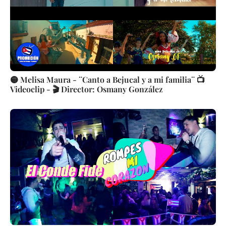
🟡 Melisa Maura - ¨Canto a Bejucal y a mi familia¨ 📺
Videoclip - 🎬 Director: Osmany González