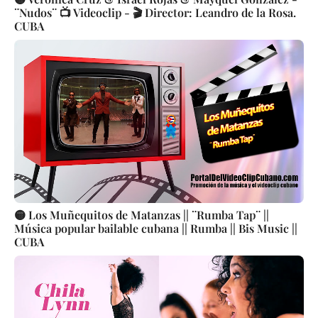
¨Nudos¨ 📺 Videoclip - 🎬 Director: Leandro de la Rosa.
CUBA
🟡 Los Muñequitos de Matanzas || ¨Rumba Tap¨ ||
Música popular bailable cubana || Rumba || Bis Music ||
CUBA