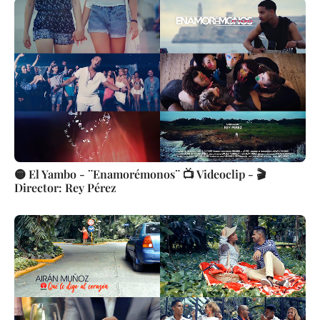
🟡 El Yambo - ¨Enamorémonos¨ 📺 Videoclip - 🎬
Director: Rey Pérez