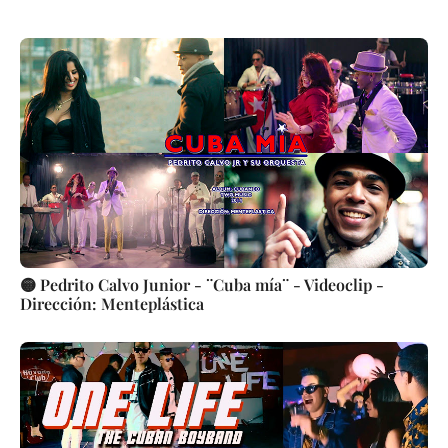
🟡 Pedrito Calvo Junior - ¨Cuba mía¨ - Videoclip -
Dirección: Menteplástica