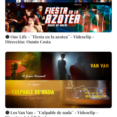
🟡 One Life - ¨Fiesta en la azotea¨ - Videoclip -
Dirección: Osmín Costa
🟡 Los Van Van - ¨Culpable de nada¨ - Videoclip -