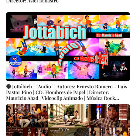
Director: Asiel Babastro
🟢 Jottábich | ¨Audio¨ | Autores: Ernesto Romero - Luis
Pastor Pino | CD: Hombres de Papel | Director:
Mauricio Abad | Videoclip Animado | Música Rock
Cubana | Artistas Cubanos | Canción | CUBA