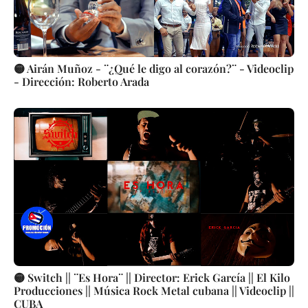
🟡 Airán Muñoz - ¨¿Qué le digo al corazón?¨ - Videoclip
- Dirección: Roberto Arada
🟡 Switch || ¨Es Hora¨ || Director: Erick García || El Kilo
Producciones || Música Rock Metal cubana || Videoclip ||
CUBA