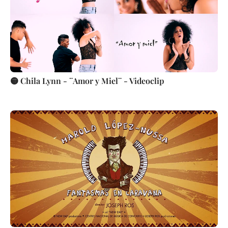
🟡 Chila Lynn - ¨Amor y Miel¨ - Videoclip