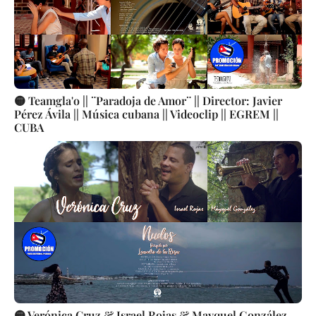
🟡 Teamgla'o || ¨Paradoja de Amor¨ || Director: Javier
Pérez Ávila || Música cubana || Videoclip || EGREM ||
CUBA
🟡 Verónica Cruz & Israel Rojas & Mayquel González -