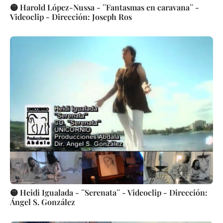
🟡 Harold López-Nussa - ¨Fantasmas en caravana¨ -
Videoclip - Dirección: Joseph Ros
🟡 Heidi Igualada - ¨Serenata¨ - Videoclip - Dirección:
Ángel S. González