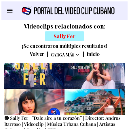
Videoclips relacionados con:
Sally Fer
¡Se encontraron múltiples resultados!
Volver
|
|
Inicio
CARGA MÁS
🟢 Sally Fer | ¨Dale aire a tu corazón¨ | Director: Andros
Barroso | Videoclip | Música Urbana Cubana | Artistas