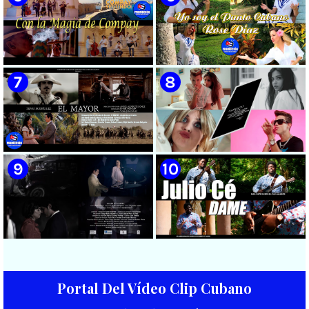
cubana || Videoclip || CUBA
🟡 María Montenegro -
🟡 Riger DLC || ¨LCA ( La
¨Confía¨ 📺 Videoclip. CUBA
Expansión )¨ || Director: Dani
A.R || Música cubana || Videoclip
|| CUBA
🟡 Grupo Compay Segundo ||
🟡 Rose Díaz || ¨Yo soy el Punto
¨Con La Magia de Compay¨ ||
Cubano¨ (Autores: Celina
Música popular tradicional
González y Reutilio
cubana || Videoclip || CUBA
Domínguez) || Director:
Yuliades Mariño Cabello ||
Música popular tradicional
cubana - Punto Cubano -
Punto Guajiro || Videoclip ||
🟡 Silvio Rodríguez - ¨El
🟡 July Roby || ¨Contigo o sin tí¨
CUBA
Mayor¨ 📺 Videoclip - 🎬
|| Videoclip || Música Urbana
Director: Ángel Alderete -
Cubana || Director: Marlon el
Videoclip de la película de
Científiko || CUBA
ficción ¨EL MAYOR¨ inspirada
en la vida del Mayor General
Ignacio Agramonte y Loynaz /
Portal Del Vídeo Clip Cubano
Director: Rigoberto López Pego
🟡 Beatriz Márquez - ¨Mujer
🟡 Julio Cé - ¨Dame¨ 📺
/ ICAIC 👉 CUBA 👌