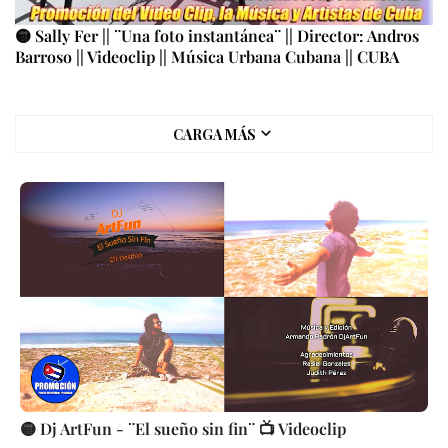
🟡 Sally Fer || ¨Una foto instantánea¨ || Director: Andros
Barroso || Videoclip || Música Urbana Cubana || CUBA
CARGA MÁS
🟡 Dj ArtFun - ¨El sueño sin fin¨ 📺 Videoclip