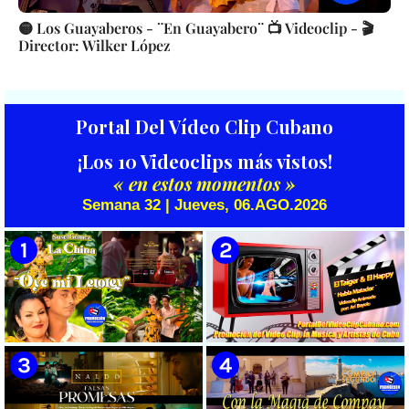
🟡 Los Guayaberos - ¨En Guayabero¨ 📺 Videoclip - 🎬
Director: Wilker López
Portal Del Vídeo Clip Cubano
¡Los 10 Videoclips más vistos!
« en estos momentos »
Semana 32 | Jueves, 06.AGO.2026