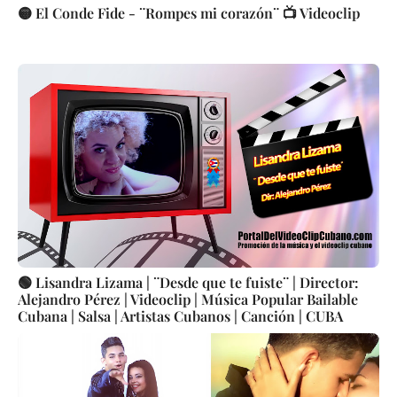
🟡 El Conde Fide - ¨Rompes mi corazón¨ 📺 Videoclip
🟢 Lisandra Lizama | ¨Desde que te fuiste¨ | Director:
Alejandro Pérez | Videoclip | Música Popular Bailable
Cubana | Salsa | Artistas Cubanos | Canción | CUBA