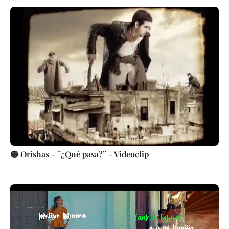
🟡 Orishas - ¨¿Qué pasa?¨ - Videoclip