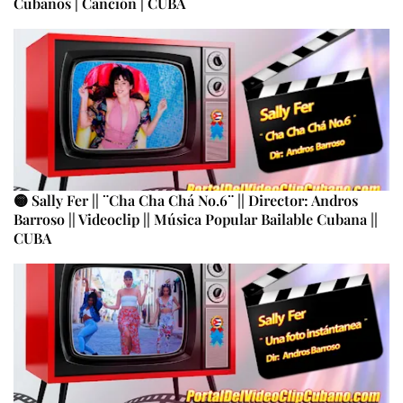
Cubanos | Canción | CUBA
🟡 Sally Fer || ¨Cha Cha Chá No.6¨ || Director: Andros
Barroso || Videoclip || Música Popular Bailable Cubana ||
CUBA