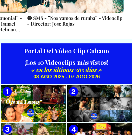
emonial¨ -
🟡 SMS - ¨Nos vamos de rumba¨ - Videoclip
 Ismael
- Director: Jose Rojas
 Helman
Portal Del Vídeo Clip Cubano
¡Los 10 Videoclips más vistos!
« en los últimos 365 días »
08.AGO.2025 - 07.AGO.2026