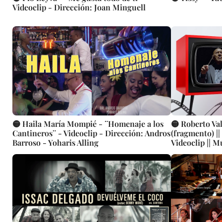
Videoclip - Dirección: Joan Minguell
🟡 Haila María Mompié - ¨Homenaje a los
🟡 Roberto Va
Cantineros¨ - Videoclip - Dirección: Andros
(fragmento) ||
Barroso - Yoharis Alling
Videoclip || 
CUBA