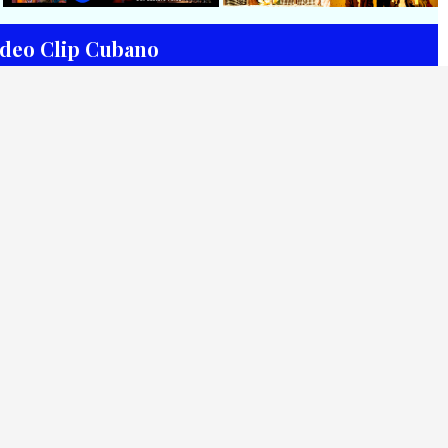
musical ¨Niño siniestro¨ |
Director: HE Marrero
Autor: Ernesto Romero |
Director: Héctor Falagán De
Vídeo Clip Cubano
Cabo | Videoclip | Música Pop
Rock Cubana | Artistas Cubanos
| Instrumental | CUBA
🟢 Rumbatá | ¨Óleo de Mujer
🟢 Mercancías Callejeras y
Con Sombrero¨ | Autor: Silvio
Onda Fresk | ¨Nada te debo¨ |
Rodríguez | Director: Gustavo
Director: Jeo Yglesias |
Pérez | Bis Music | Videoclip |
Productor: Julio Alayon |
Música Tradicional Bailable
Videoclip | Música Cubana |
Cubana | Rumba | Artistas
Artistas Cubanos | Canción |
Cubanos | Canción | CUBA
CUBA
5 Artistas Cubanos
🟡 Zafiros - ¨Un nombre de mujer¨ -
amera¨ - Playing For
Proyecto Anima EGREM - Videoclip
Song Around The World
Animado - Dirección: Landy García