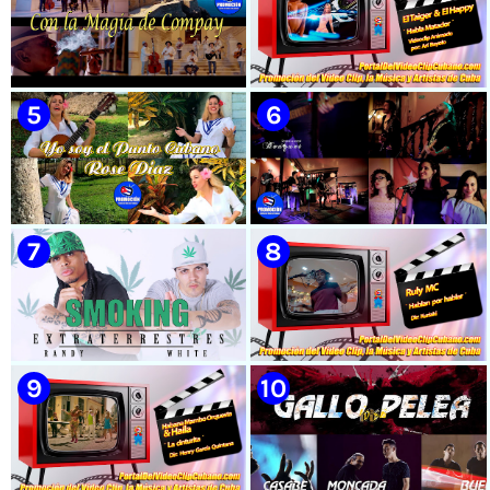
🟡 Susel Gómez (La China) ||
🟡 Naldo - ¨Falsas Promesas¨ 📺
¨Oye Mi Leloley¨ || Director:
Videoclip - 🎬 Dirección:
Onelio Jesús Larralde González
Visualeme
|| Música popular bailable
cubana || Videoclip || CUBA
🟡 Grupo Compay Segundo ||
🟡 El Taiger & El Happy ||
¨Con La Magia de Compay¨ ||
¨Habla Matador¨ || Videoclip
Música popular tradicional
Animado || Director: Arí Bayolo
cubana || Videoclip || CUBA
|| Música Urbana Cubana ||
CUBA
🟡 Rose Díaz || ¨Yo soy el Punto
🟡 Bouquet - ¨Dressed Up
Cubano¨ (Autores: Celina
Animal¨ 📺 Videoclip - 🎬
González y Reutilio
Director: Mauricio Figueiral
Domínguez) || Director:
Yuliades Mariño Cabello ||
Música popular tradicional
cubana - Punto Cubano -
Punto Guajiro || Videoclip ||
🟡 Randy & White -
🟡 Ruly MC || ¨Hablan por
CUBA
Extraterrestres - ¨Smoking¨ -
hablar¨ || Realizador: Kuriaki ||