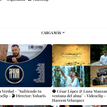
CARGA MÁS
a Verdad - ¨Sufriendo tu
🟡 César López & Luna Manzan
clip - 🎬 Director: Yoharis
ventana del alma¨ - Videoclip -
Hazeem Velazquez