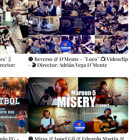
Videoclip || Música Cubana || CUBA
es¨ ||
🟡 Reverso & D'Mente - ¨Loco¨ 📺 Videoclip
rector:
- 🎬 Director: Adrián Vega D´Mente
aulo FG -
🟡 Mirsa & Ismel Gil & Eduardo Martín &