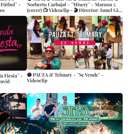
 Fútbol¨ -
Norberto Carbajal - ¨Misery¨ - Maroon 5
os
(cover) 📺 Videoclip - 🎬 Director: Ismel Gil.
CUBA
🟡 PAUZA & Telmary - ¨Se Vende¨ -
 Fiesta¨ -
Videoclip
David