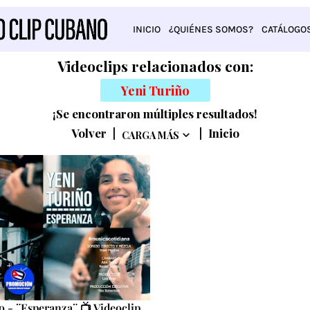
INICIO
¿QUIÉNES SOMOS?
CATÁLOGO
Videoclips relacionados con:
Yeni Turiño
¡Se encontraron múltiples resultados!
Volver
|
|
Inicio
CARGA MÁS
o - ¨Esperanza¨ 📺 Videoclip