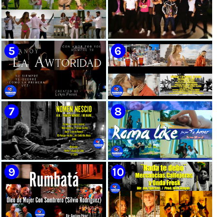
🟡 Susel Gómez (La China) ||
🟢 Pirro | ¨Vuelve a mi¨ |
¨Oye Mi Leloley¨ || Director:
Videoclip | Música Urbana
Onelio Jesús Larralde González
Cubana | Artistas Cubanos |
|| Música popular bailable
Canción | CUBA
cubana || Videoclip || CUBA
🟡 Tico González - ¨Aunque se
🔴 Osmani García & Varios
pare la mula¨ - Videoclip -
Artistas | ¨Chupi Chupi¨ |
Dirección: John Meriles -
Director: Joel Guilian |
Roberto C. González
Videoclip | Música Urbana
Cubana | Artistas Cubanos |
Canción | CUBA
🟢 Hanoy La Awtoridad |
🟡 Ronald & El Karnal de Cuba
¨Siempre Tú¨ | Director:
- ¨Que bonito es el amor¨ 📺
LEWIS.PRODS | Videoclip |
Videoclip - 🎬 Director: Andros
Música Urbana Cubana |
Barroso
Artistas Cubanos | Canción |
CUBA
🟢 Paisaje con Río | NOMEN
🟡 Roma Like - ¨Fue por tu
NESCIO, basado en la obra
amor¨ 📺 Videoclip - 🎬