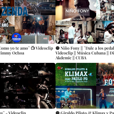
omo yo te amo¨ 📺 Videoclip
🟡 Niño Fony || ¨Dale a los pedal
: Jimmy Ochoa
Videoclip || Música Cubana || Di
Akdemic || CUBA
tu¨ - Videoclip
🟡 Giraldo Piloto & Klimax y P