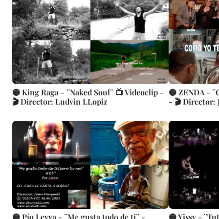
🟡 King Raga - ¨Naked Soul¨ 📺 Videoclip -
🟡 ZENDA - ¨C
🎬 Director: Ludvin LLopiz
- 🎬 Director
🟡 Pío Leyva - ¨Me gusta todo de ti¨ -
🟡 Yissy - ¨Tu