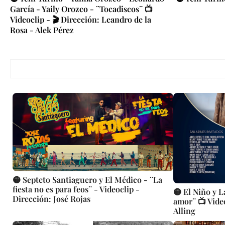
García - Yaily Orozco - ¨Tocadiscos¨ 📺
Videoclip - 🎬 Dirección: Leandro de la
Rosa - Alek Pérez
🟡 Septeto Santiaguero y El Médico - ¨La
fiesta no es para feos¨ - Videoclip -
🟡 El Niño y L
Dirección: José Rojas
amor¨ 📺 Video
Alling