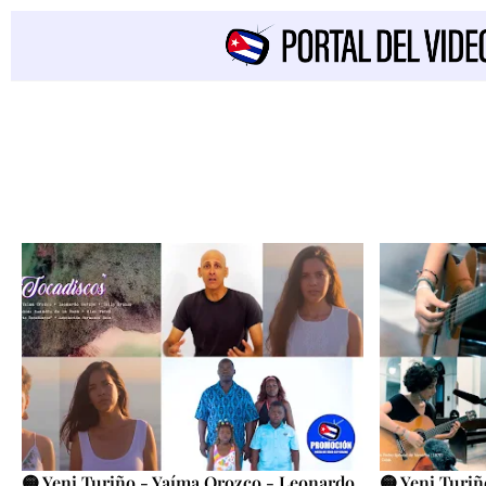
🟡 Yeni Turiño - Yaíma Orozco - Leonardo
🟡 Yeni Turiñ