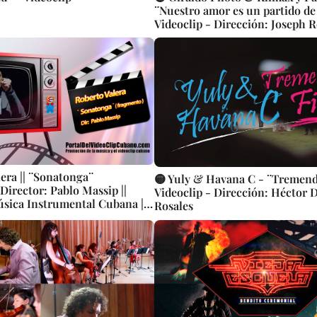
¨Nuestro amor es un partido de
Videoclip - Dirección: Joseph R
lera || ¨Sonatonga¨
🟡 Yuly & Havana C - ¨Tremenda
 Director: Pablo Massip ||
Videoclip - Dirección: Héctor 
Música Instrumental Cubana ||
Rosales