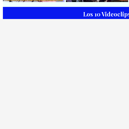
Videoclip - Dirección: Pepe
Videoclip || Música Urbana
Salom
Cubana || RAP || CUBA
Los 10 Videoclip
🟡 Habana Mambo Orquesta &
🟡 Casabe & Moncada & Buena
Haila || ¨La cinturita¨ ||
Fe - ¨Gallo de pelea¨ - Videoclip
Director: Henry García
- Dirección: Omar Leyva
Quintana || Videoclip || Música
Popular Bailable Cubana || Son
- Salsa - Timba || CUBA
🟡 Chacal - ¨No Volveré¨ - Videoclip
🟡 Adrián Berazaín
- Dirección: Adrián Sánchez Ávila
Manzanares - ¨Ya es 
Videoclip - Direcció
Hamlet