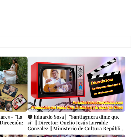
ares - ¨La
🟡 Eduardo Sosa || ¨Santiaguera dime que
 Dirección:
si¨ || Director: Onelio Jesús Larralde
González || Ministerio de Cultura República
de Cuba - Producciones Colibrí - i4films ||