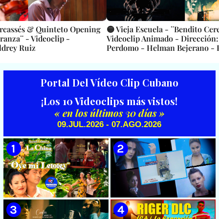
arcassés & Quinteto Opening
🟡 Vieja Escuela - ¨Bendito Cer
ranza¨ - Videoclip -
Videoclip Animado - Dirección:
ldrey Ruiz
Perdomo - Helman Bejerano -
Avelle
Portal Del Vídeo Clip Cubano
¡Los 10 Videoclips más vistos!
« en los últimos 30 días »
09.JUL.2026 - 07.AGO.2026