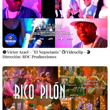
🟡 Víctor Azael - ¨El Negociante¨ 📺 Videoclip - 🎬
Dirección: RDC Producciones