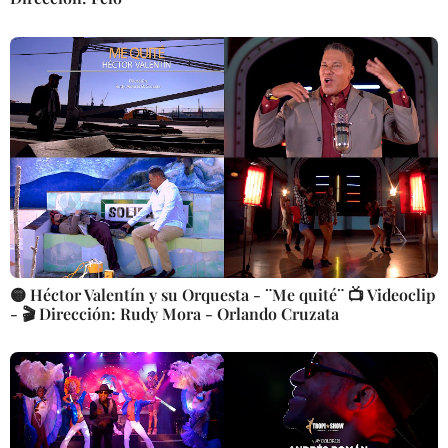
🟡 Héctor Valentín y su Orquesta - ¨Me quité¨ 📺 Videoclip
- 🎬 Dirección: Rudy Mora - Orlando Cruzata