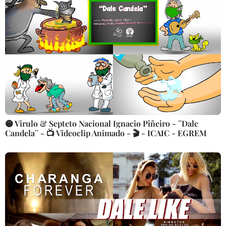
🟡 Virulo & Septeto Nacional Ignacio Piñeiro - ¨Dale
Candela¨ - 📺 Videoclip Animado - 🎬 - ICAIC - EGREM