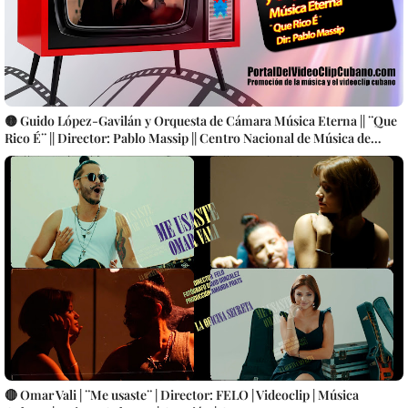
🟡 Guido López-Gavilán y Orquesta de Cámara Música Eterna || ¨Que
Rico É¨ || Director: Pablo Massip || Centro Nacional de Música de
Concierto || Música cubana || Videoclip || CUBA
🔴 Omar Vali | ¨Me usaste¨ | Director: FELO | Videoclip | Música