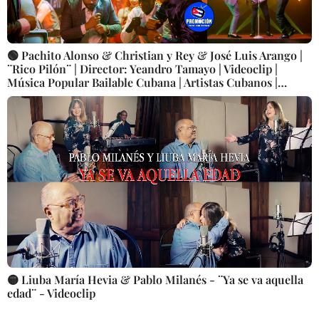
🟢 Pachito Alonso & Christian y Rey & José Luis Arango |
¨Rico Pilón¨ | Director: Yeandro Tamayo | Videoclip |
Música Popular Bailable Cubana | Artistas Cubanos |
Canción | CUBA
🟡 Liuba María Hevia & Pablo Milanés - ¨Ya se va aquella
edad¨ - Videoclip