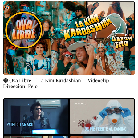
🟡 Qva Libre - ¨La Kim Kardashian¨ - Videoclip -
Dirección: Felo