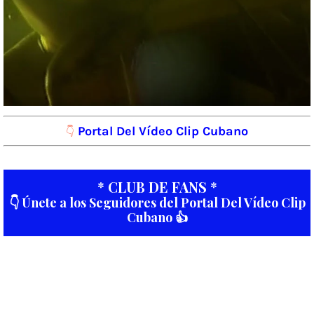
Portal Del Vídeo Clip Cubano
👇
* CLUB DE FANS *
👇 Únete a los Seguidores del Portal Del Vídeo Clip
Cubano 👍