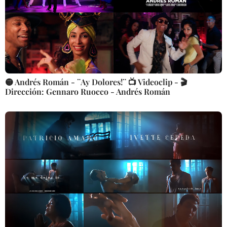
🟡 Andrés Román - ¨Ay Dolores!¨ 📺 Videoclip - 🎬
Dirección: Gennaro Ruocco - Andrés Román