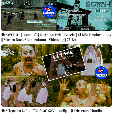
🟡 SWITCH || ¨Somos¨ || Director: Erick García || El Kilo Producciones
|| Música Rock Metal cubana || Videoclip || CUBA
🟡 Miguelito León - ¨Odúwa¨ 📺 Videoclip - 🎬 Director: Claudio