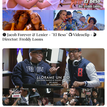
🟡 Jacob Forever & Lenier - ¨El Beso¨ 📺 Videoclip - 🎬
Director: Freddy Loons