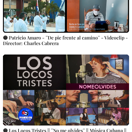
🟡 Patricio Amaro - ¨De pie frente al camino¨ - Videoclip -
Director: Charles Cabrera
🟡 Los Locos Tristes || ¨No me olvides¨ || Música Cubana ||