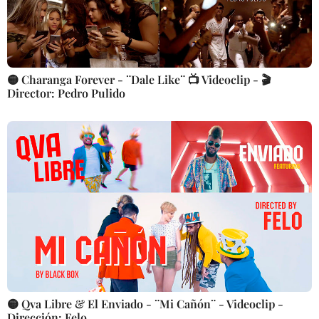
🟡 Charanga Forever - ¨Dale Like¨ 📺 Videoclip - 🎬
Director: Pedro Pulido
🟡 Qva Libre & El Enviado - ¨Mi Cañón¨ - Videoclip -
Dirección: Felo