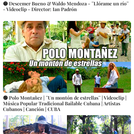
🟡 Descemer Bueno & Waldo Mendoza - ¨Llórame un río¨
- Videoclip - Director: Ian Padrón
🟢 Polo Montañez | ¨Un montón de estrellas¨ | Videoclip |
Música Popular Tradicional Bailable Cubana | Artistas
Cubanos | Canción | CUBA