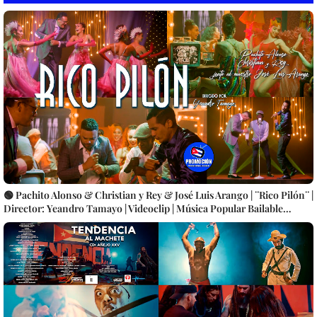
🟢 Pachito Alonso & Christian y Rey & José Luis Arango | ¨Rico Pilón¨ |
Director: Yeandro Tamayo | Videoclip | Música Popular Bailable
Cubana | Artistas Cubanos | Canción | CUBA