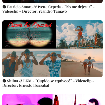
🟡 Patricio Amaro & Ivette Cepeda - ¨No me dejes ir¨ -
Videoclip - Director: Yeandro Tamayo
🟡 Shiina & LKM - ¨Cupido se equivocó¨ - Videoclip -
Director: Ernesto Ibarzabal