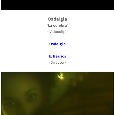
Osdalgia
¨La culebra¨
- Videoclip -
Osdalgia
E. Barrios
(Director)