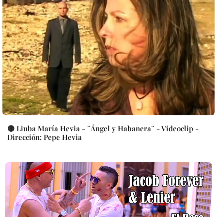
🟡 Liuba María Hevia - ¨Ángel y Habanera¨ - Videoclip -
Dirección: Pepe Hevia