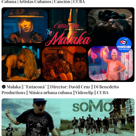
Cubana | Artistas Cubanos | Canción | CUBA
🟡 Malaka || ¨Entaconà¨ || Director: David Cruz || Di Benedetto
Productions || Música urbana cubana || Videoclip || CUBA