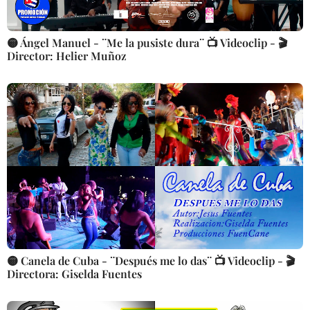
🟡 Ángel Manuel - ¨Me la pusiste dura¨ 📺 Videoclip - 🎬
Director: Helier Muñoz
🟡 Canela de Cuba - ¨Después me lo das¨ 📺 Videoclip - 🎬
Directora: Giselda Fuentes