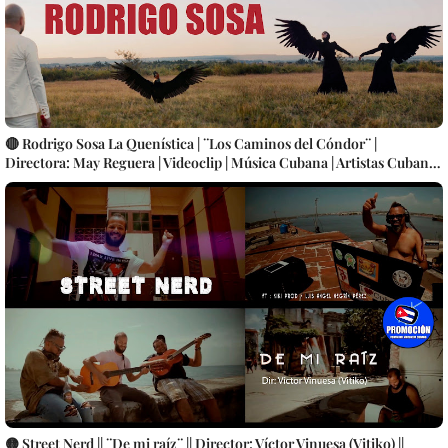
🔴 Rodrigo Sosa La Quenística | ¨Los Caminos del Cóndor¨ |
Directora: May Reguera | Videoclip | Música Cubana | Artistas Cubanos
| Instrumental | CUBA
🟡 Street Nerd || ¨De mi raíz¨ || Director: Víctor Vinuesa (Vitiko) ||