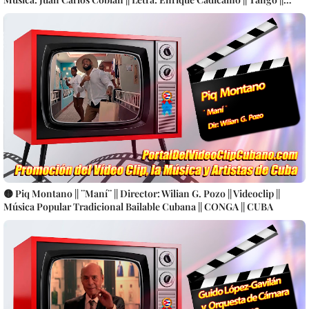
Videoclip || CUBA
🟡 Piq Montano || ¨Maní¨ || Director: Wilian G. Pozo || Videoclip ||
Música Popular Tradicional Bailable Cubana || CONGA || CUBA