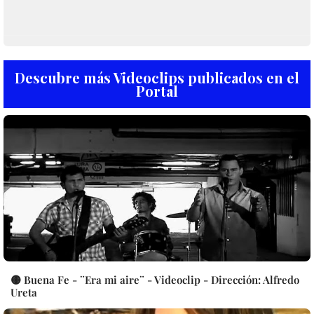
Descubre más Videoclips publicados en el
Portal
🟡 Buena Fe - ¨Era mi aire¨ - Videoclip - Dirección: Alfredo
Ureta