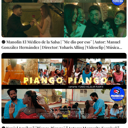
🟢 Manolín El Médico de la Salsa | ¨Me dio por eso¨ | Autor: Manuel
González Hernández | Director: Yoharis Alling | Videoclip | Música
Popular Bailable Cubana | SON - SALSA - TIMBA | Artistas Cubanos |
Canción | CUBA