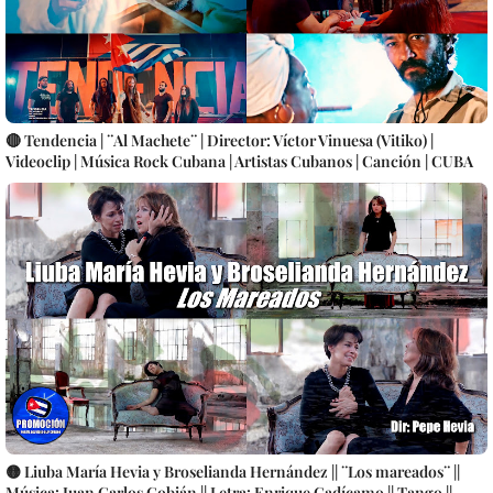
🔴 Tendencia | ¨Al Machete¨ | Director: Víctor Vinuesa (Vitiko) |
Videoclip | Música Rock Cubana | Artistas Cubanos | Canción | CUBA
🟡 Liuba María Hevia y Broselianda Hernández || ¨Los mareados¨ ||
Música: Juan Carlos Cobián || Letra: Enrique Cadícamo || Tango ||