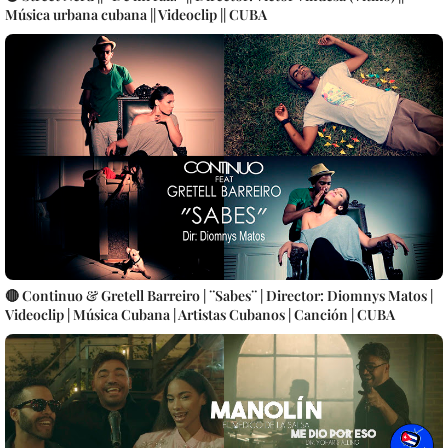
Música urbana cubana || Videoclip || CUBA
🔴 Continuo & Gretell Barreiro | ¨Sabes¨ | Director: Diomnys Matos |
Videoclip | Música Cubana | Artistas Cubanos | Canción | CUBA