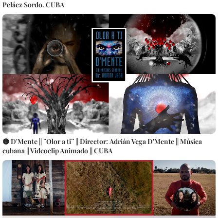
Peláez Sordo. CUBA
🟡 D'Mente || ¨Olor a ti¨ || Director: Adrián Vega D'Mente || Música
cubana || Videoclip Animado || CUBA