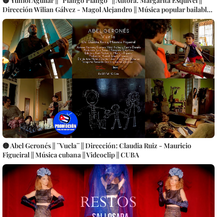
🟡 Yuniol Aguilar || ¨Piango Piango¨ || Autora: Margarita Esquivel ||
Dirección Wilian Gálvez - Magol Alejandro || Música popular bailable
cubana || Videoclip || CUBA
🟡 Abel Geronés || ¨Vuela¨ || Dirección: Claudia Ruiz - Mauricio
Figueiral || Música cubana || Videoclip || CUBA