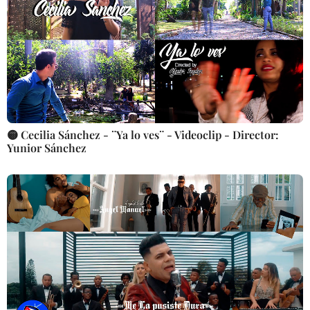
🟡 Cecilia Sánchez - ¨Ya lo ves¨ - Videoclip - Director:
Yunior Sánchez