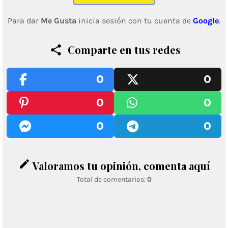
Para dar
Me Gusta
inicia sesión con tu cuenta de
Google
.
Comparte en tus redes
0
0
0
0
0
0
edit
Valoramos tu opinión, comenta aquí
Total de comentarios:
0