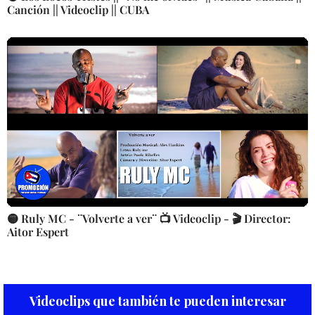
Canción || Videoclip || CUBA
🟡 Ruly MC - ¨Volverte a ver¨ 📺 Videoclip - 🎬 Director:
Aitor Espert
Videoclips que también te pueden interesar