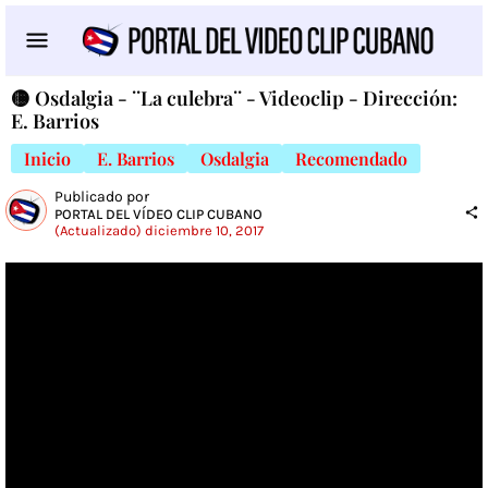
🟡 Osdalgia - ¨La culebra¨ - Videoclip - Dirección:
E. Barrios
Inicio
E. Barrios
Osdalgia
Recomendado
Publicado por
PORTAL DEL VÍDEO CLIP CUBANO
(Actualizado) diciembre 10, 2017