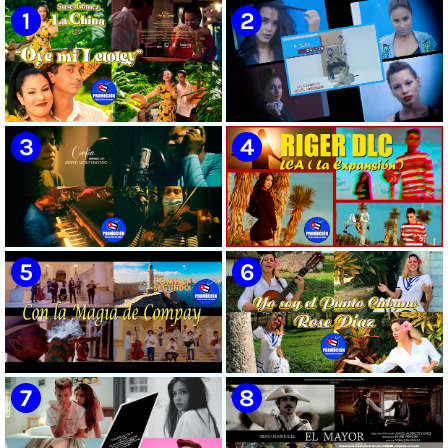
🟡 Susel Gómez (La China) ||
🟡 F-CUBA - ¨Solita¨ -
¨Oye Mi Leloley¨ || Director:
Videoclip - Director: Asiel
Onelio Jesús Larralde González
Babastro
|| Música popular bailable
cubana || Videoclip || CUBA
🟡 María Montenegro -
🟡 Riger DLC || ¨LCA ( La
¨Confía¨ 📺 Videoclip. CUBA
Expansión )¨ || Director: Dani
A.R || Música cubana || Videoclip
|| CUBA