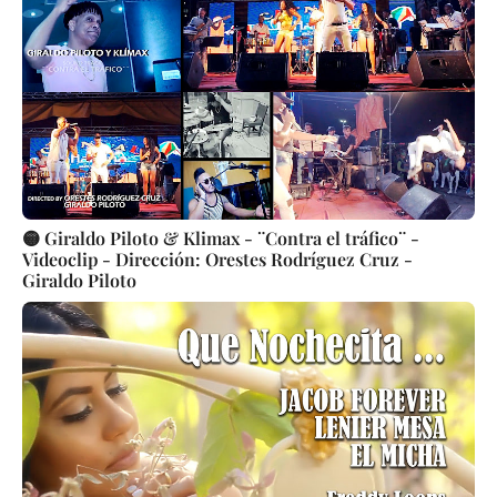
🟡 Giraldo Piloto & Klimax - ¨Contra el tráfico¨ -
Videoclip - Dirección: Orestes Rodríguez Cruz -
Giraldo Piloto