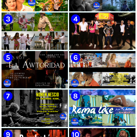
🟡 Susel Gómez (La China) ||
🟢 Pirro | ¨Vuelve a mi¨ |
¨Oye Mi Leloley¨ || Director:
Videoclip | Música Urbana
Onelio Jesús Larralde González
Cubana | Artistas Cubanos |
|| Música popular bailable
Canción | CUBA
cubana || Videoclip || CUBA
🟡 Tico González - ¨Aunque se
🔴 Osmani García & Varios
pare la mula¨ - Videoclip -
Artistas | ¨Chupi Chupi¨ |
Dirección: John Meriles -
Director: Joel Guilian | Videoclip
Roberto C. González
| Música Urbana Cubana |
Artistas Cubanos | Canción |
CUBA
🟢 Hanoy La Awtoridad |
🟡 Ronald & El Karnal de Cuba
¨Siempre Tú¨ | Director:
- ¨Que bonito es el amor¨ 📺
LEWIS.PRODS | Videoclip |
Videoclip - 🎬 Director: Andros
Música Urbana Cubana |
Barroso