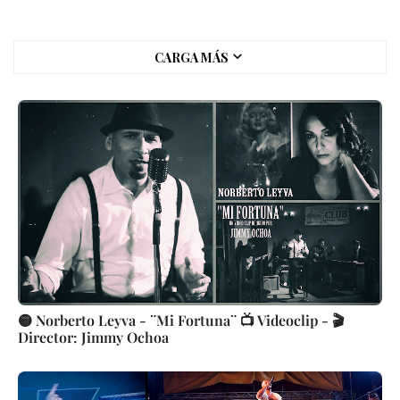
CARGA MÁS
🟡 Norberto Leyva - ¨Mi Fortuna¨ 📺 Videoclip - 🎬
Director: Jimmy Ochoa