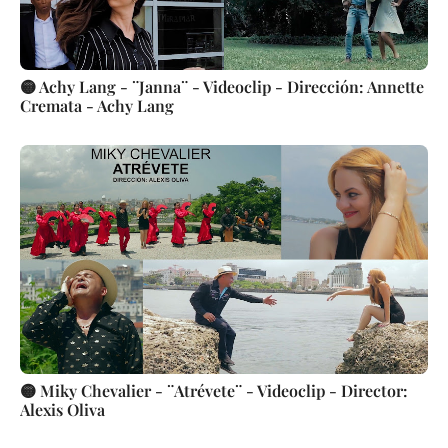
🟡 Achy Lang - ¨Janna¨ - Videoclip - Dirección: Annette
Cremata - Achy Lang
🟡 Miky Chevalier - ¨Atrévete¨ - Videoclip - Director:
Alexis Oliva