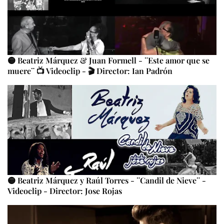
🟡 Beatriz Márquez & Juan Formell - ¨Este amor que se
muere¨ 📺 Videoclip - 🎬 Director: Ian Padrón
🟡 Beatriz Márquez y Raúl Torres - ¨Candil de Nieve¨ -
Videoclip - Director: Jose Rojas