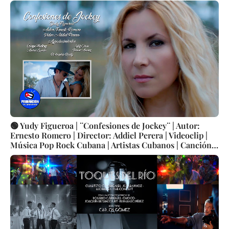
🟢 Yudy Figueroa | ¨Confesiones de Jockey¨ | Autor:
Ernesto Romero | Director: Addiel Perera | Videoclip |
Música Pop Rock Cubana | Artistas Cubanos | Canción |
CUBA