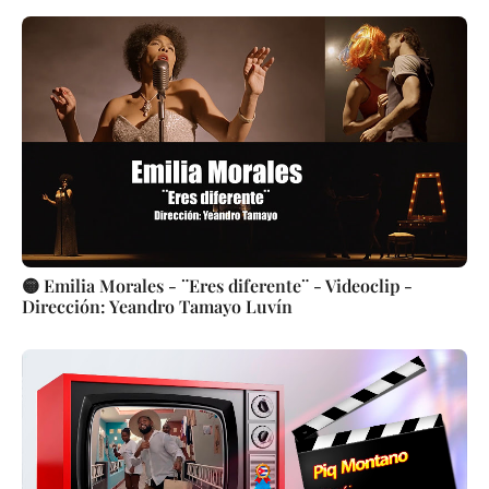
🟡 Emilia Morales - ¨Eres diferente¨ - Videoclip -
Dirección: Yeandro Tamayo Luvín