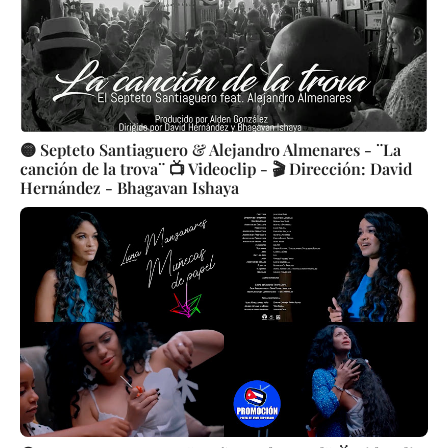
🟡 Septeto Santiaguero & Alejandro Almenares - ¨La
canción de la trova¨ 📺 Videoclip - 🎬 Dirección: David
Hernández - Bhagavan Ishaya