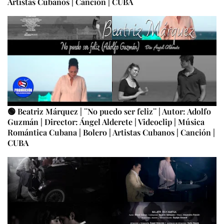
Artistas Cubanos | Canción | CUBA
🟢 Beatriz Márquez | ¨No puedo ser feliz¨ | Autor: Adolfo
Guzmán | Director: Ángel Alderete | Videoclip | Música
Romántica Cubana | Bolero | Artistas Cubanos | Canción |
CUBA