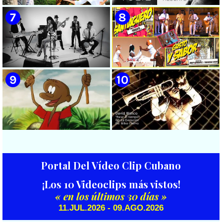
Música popular tradicional
Onelio Jesús Larralde González
cubana || Videoclip || CUBA
|| Música popular bailable
cubana || Videoclip || CUBA
🟡 Rose Díaz || ¨Yo soy el Punto
🟡 Yolie - ¨Alócate¨ - Videoclip -
Cubano¨ (Autores: Celina
Dirección: Pedro Vázquez
González y Reutilio
Domínguez) || Director:
Yuliades Mariño Cabello ||
Música popular tradicional
cubana - Punto Cubano -
Punto Guajiro || Videoclip ||
🟡 Lázaro Valdés & Bamboleo -
🟡 Septeto Santiaguero - ¨Gusto
CUBA
¨Necesito tiempo¨ - Videoclip -
y Sabor¨ - Videoclip -
Dirección: Salamandra
Dirección: David Hernández -
Productions
Baghavan Ishaya
Portal Del Vídeo Clip Cubano
🟡 Juan Formell y Los Van Van -
🟡 David Blanco - ¨Parar el
¡Los 10 Videoclips más vistos!
¨Chapeando¨ - Videoclip
tiempo¨ - Videoclip -
Animado - Dirección: Ian
Dirección: Bilko Cuervo
« en los últimos 30 días »
Padrón
11.JUL.2026 - 09.AGO.2026