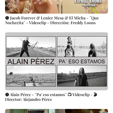
🟡 Jacob Forever & Lenier Mesa & El Micha - ¨Que
Nochecita¨ - Videoclip - Dirección: Freddy Loons
🟡 Alain Pérez - ¨Pa' eso estamos¨ 📺 Videoclip - 🎬
Director: Alejandro Pérez