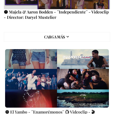
🟡 Majela & Aaron Bodden - ¨Independiente¨ - Videoclip
- Director: Daryel Mustelier
CARGA MÁS
🟡 El Yambo - ¨Enamorémonos¨ 📺 Videoclip - 🎬