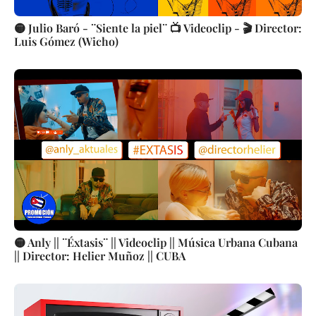
🟡 Julio Baró - ¨Siente la piel¨ 📺 Videoclip - 🎬 Director:
Luis Gómez (Wicho)
🟡 Anly || ¨Éxtasis¨ || Videoclip || Música Urbana Cubana
|| Director: Helier Muñoz || CUBA