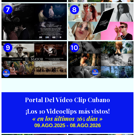
A.R || Música cubana || Videoclip
|| CUBA
🟡 Grupo Compay Segundo ||
🟡 Rose Díaz || ¨Yo soy el Punto
¨Con La Magia de Compay¨ ||
Cubano¨ (Autores: Celina
Música popular tradicional
González y Reutilio
cubana || Videoclip || CUBA
Domínguez) || Director:
Yuliades Mariño Cabello ||
Música popular tradicional
cubana - Punto Cubano -
Punto Guajiro || Videoclip ||
🟡 Beatriz Márquez - ¨Mujer
🟡 July Roby || ¨Contigo o sin tí¨
CUBA
Bayamesa¨ 📺 Videoclip - 🎬
|| Videoclip || Música Urbana
Director: Ángel Alderete
Cubana || Director: Marlon el
Científiko || CUBA
Portal Del Vídeo Clip Cubano
🟡 Silvio Rodríguez - ¨El
🟢 Pirro | ¨Vuelve a mi¨ |
¡Los 10 Videoclips más vistos!
Mayor¨ 📺 Videoclip - 🎬
Videoclip | Música Urbana
Director: Ángel Alderete -
Cubana | Artistas Cubanos |
« en los últimos 365 días »
Videoclip de la película de
Canción | CUBA
09.AGO.2025 - 08.AGO.2026
ficción ¨EL MAYOR¨ inspirada
en la vida del Mayor General