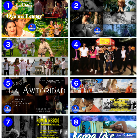
Ignacio Agramonte y Loynaz /
Director: Rigoberto López Pego
/ ICAIC 👉 CUBA 👌
🟡 Susel Gómez (La China) ||
🟢 Pirro | ¨Vuelve a mi¨ |
¨Oye Mi Leloley¨ || Director:
Videoclip | Música Urbana
Onelio Jesús Larralde González
Cubana | Artistas Cubanos |
|| Música popular bailable
Canción | CUBA
cubana || Videoclip || CUBA
🟡 Tico González - ¨Aunque se
🔴 Osmani García & Varios
pare la mula¨ - Videoclip -
Artistas | ¨Chupi Chupi¨ |
Dirección: John Meriles -
Director: Joel Guilian | Videoclip
Roberto C. González
| Música Urbana Cubana |
Artistas Cubanos | Canción |
CUBA