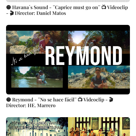
🟡 Havana´s Sound - ¨Caprice must go on¨ 📺 Videoclip
- 🎬 Director: Daniel Matos
🟡 Reymond - ¨No se hace fácil¨ 📺 Videoclip - 🎬
Director: HE. Marrero