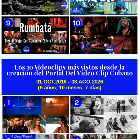
🟢 Hanoy La Awtoridad |
🟡 Ronald & El Karnal de Cuba
¨Siempre Tú¨ | Director:
- ¨Que bonito es el amor¨ 📺
LEWIS.PRODS | Videoclip |
Videoclip - 🎬 Director: Andros
Música Urbana Cubana |
Barroso
Artistas Cubanos | Canción |
CUBA
🟢 Paisaje con Río | NOMEN
🟡 Roma Like - ¨Fue por tu
NESCIO, basado en la obra
amor¨ 📺 Videoclip - 🎬
musical ¨Niño siniestro¨ | Autor:
Director: HE Marrero
Ernesto Romero | Director:
Héctor Falagán De Cabo |
Los 10 Videoclips más vistos desde la
Videoclip | Música Pop Rock
creación del Portal Del Vídeo Clip Cubano
Cubana | Artistas Cubanos |
Instrumental | CUBA
01.OCT.2016 - 08.AGO.2026
🟢 Rumbatá | ¨Óleo de Mujer
🔴 Bouquet | ¨Canción infantil
(9 años, 10 meses, 7 días)
Con Sombrero¨ | Autor: Silvio
para cantar en la boca de un
Rodríguez | Director: Gustavo
pozo¨ | Director: Mauricio
Pérez | Bis Music | Videoclip |
Figueiral | Videoclip | Música
Música Tradicional Bailable
Rock Cubana | Artistas Cubanos
Cubana | Rumba | Artistas
| Canción | CUBA
Cubanos | Canción | CUBA