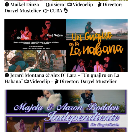
🟡 Maikel Dinza - ¨Quisiera¨ 📺 Videoclip - 🎬 Director:
Daryel Mustelier. 👉 CUBA 👌
🟡 Jerard Montana & Alex D´ Lara - ¨Un guajiro en La
Habana¨ 📺 Videoclip - 🎬 Director: Daryel Mustelier