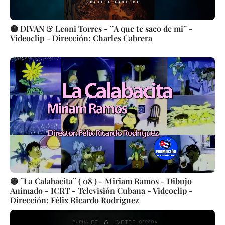
🟡 DIVAN & Leoni Torres - ¨A que te saco de mi¨ -
Videoclip - Dirección: Charles Cabrera
🟡 ¨La Calabacita¨ ( 08 ) - Miriam Ramos - Dibujo
Animado - ICRT - Televisión Cubana - Videoclip -
Dirección: Félix Ricardo Rodríguez