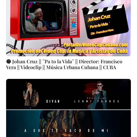
🟡 Johan Cruz || ¨Pa to la Vida¨ || Director: Francisco
Vera || Videoclip || Música Urbana Cubana || CUBA