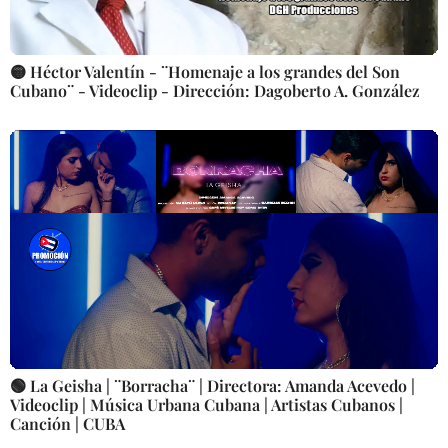
🟡 Héctor Valentín - ¨Homenaje a los grandes del Son
Cubano¨ - Videoclip - Dirección: Dagoberto A. González
🟢 La Geisha | ¨Borracha¨ | Directora: Amanda Acevedo |
Videoclip | Música Urbana Cubana | Artistas Cubanos |
Canción | CUBA