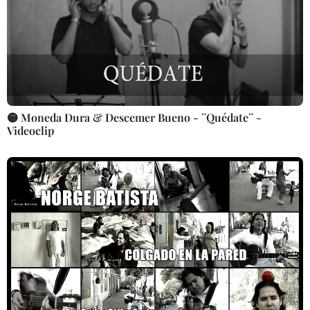
🟡 Moneda Dura & Descemer Bueno - ¨Quédate¨ -
Videoclip