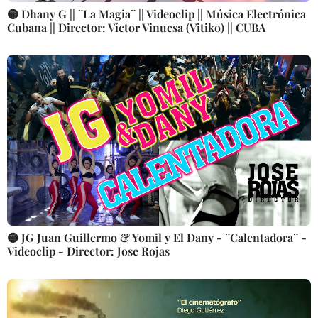
🟡 Dhany G || ¨La Magia¨ || Videoclip || Música Electrónica
Cubana || Director: Víctor Vinuesa (Vitiko) || CUBA
🟡 JG Juan Guillermo & Yomil y El Dany - ¨Calentadora¨ -
Videoclip - Director: Jose Rojas