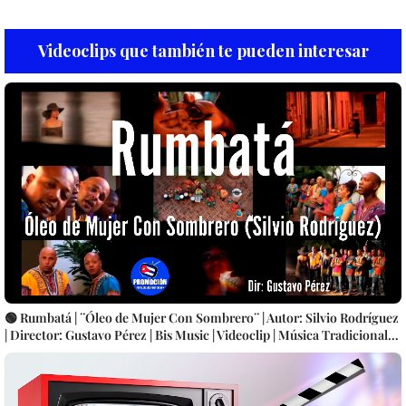
Videoclips que también te pueden interesar
🟢 Rumbatá | ¨Óleo de Mujer Con Sombrero¨ | Autor: Silvio Rodríguez
| Director: Gustavo Pérez | Bis Music | Videoclip | Música Tradicional
Bailable Cubana | Rumba | Artistas Cubanos | Canción | CUBA