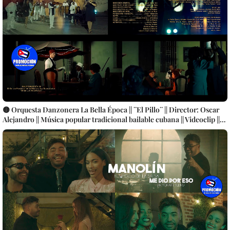
🟡 Orquesta Danzonera La Bella Época || ¨El Pillo¨ || Director: Oscar
Alejandro || Música popular tradicional bailable cubana || Videoclip ||
CUBA