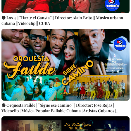
🟡 Los 4 || ¨Hazte el Gansta¨ || Director: Alain Brito || Música urbana
cubana || Videoclip || CUBA
🟢 Orquesta Failde | ¨Sigue ese camino¨ | Director: Jose Rojas |
Videoclip | Música Popular Bailable Cubana | Artistas Cubanos |
Canción | CUBA