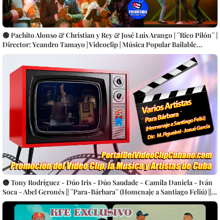
🟢 Pachito Alonso & Christian y Rey & José Luis Arango | ¨Rico Pilón¨ |
Director: Yeandro Tamayo | Videoclip | Música Popular Bailable
Cubana | Artistas Cubanos | Canción | CUBA
🟡 Tony Rodríguez - Dúo Iris - Dúo Saudade - Camila Daniela - Iván
Soca - Abel Geronés || ¨Para-Bárbara¨ (Homenaje a Santiago Feliú) ||
Dirección: Mauricio Figueiral - Josué García || Videoclip || Música
Cubana || Trova || CUBA