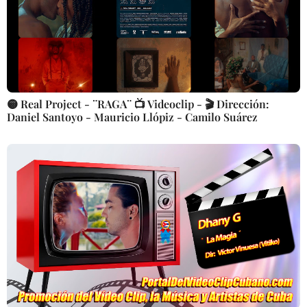
🟡 Real Project - ¨RAGA¨ 📺 Videoclip - 🎬 Dirección:
Daniel Santoyo - Mauricio Llópiz - Camilo Suárez