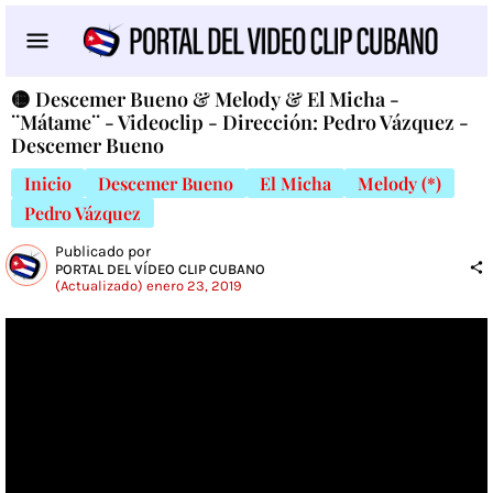
🟡 Descemer Bueno & Melody & El Micha -
¨Mátame¨ - Videoclip - Dirección: Pedro Vázquez -
Descemer Bueno
Inicio
Descemer Bueno
El Micha
Melody (*)
Pedro Vázquez
Publicado por
PORTAL DEL VÍDEO CLIP CUBANO
(Actualizado) enero 23, 2019