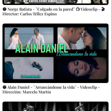
🟡 Norge Batista - ¨Colgado en la pared¨ 📺 Videoclip - 🎬
Director: Carlos Téllez Espino
🟡 Alain Daniel - ¨Arrancándome la vida¨ - Videoclip -
Dirección: Marcelo Martín