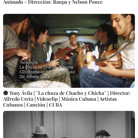
Animado - Dirección: Raupa y Nelson Ponce
🟢 Tony Ávila | ¨La choza de Chacho y Chicha¨ | Director:
Alfredo Ureta | Videoclip | Música Cubana | Artistas
Cubanos | Canción | CUBA