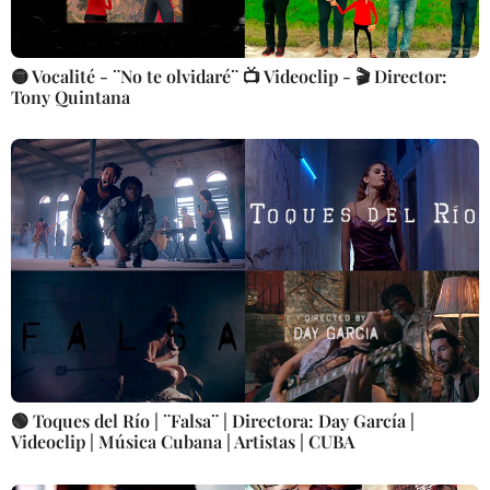
🟡 Vocalité - ¨No te olvidaré¨ 📺 Videoclip - 🎬 Director:
Tony Quintana
🟢 Toques del Río | ¨Falsa¨ | Directora: Day García |
Videoclip | Música Cubana | Artistas | CUBA