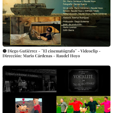
🟡 Diego Gutiérrez - ¨El cinematógrafo¨ - Videoclip -
Dirección: Mario Cárdenas - Raudel Hoyo