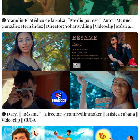
🟢 Manolín El Médico de la Salsa | ¨Me dio por eso¨ | Autor: Manuel
González Hernández | Director: Yoharis Alling | Videoclip | Música
Popular Bailable Cubana | SON - SALSA - TIMBA | Artistas Cubanos |
Canción | CUBA
🟡 Daryl || ¨Bésame¨ || Director: @rami87filmmaker || Música cubana ||
Videoclip || CUBA