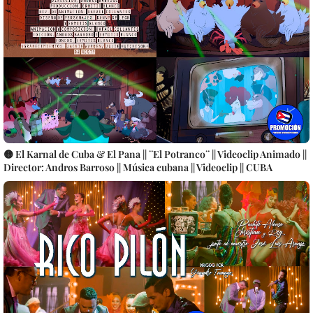
🟡 El Karnal de Cuba & El Pana || ¨El Potranco¨ || Videoclip Animado ||
Director: Andros Barroso || Música cubana || Videoclip || CUBA