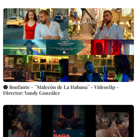
🟡 Bonfante - ¨Malecón de La Habana¨ - Videoclip -
Director: Yandy González