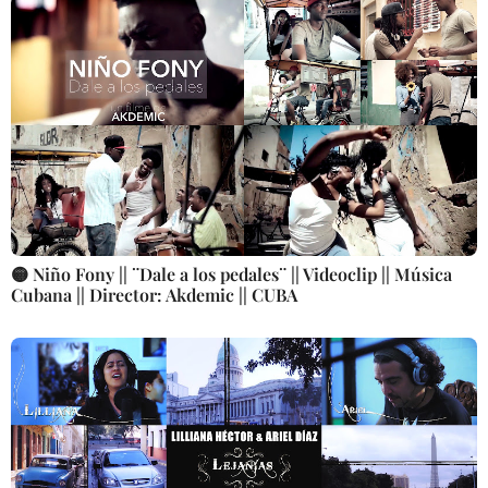
🟡 Niño Fony || ¨Dale a los pedales¨ || Videoclip || Música
Cubana || Director: Akdemic || CUBA