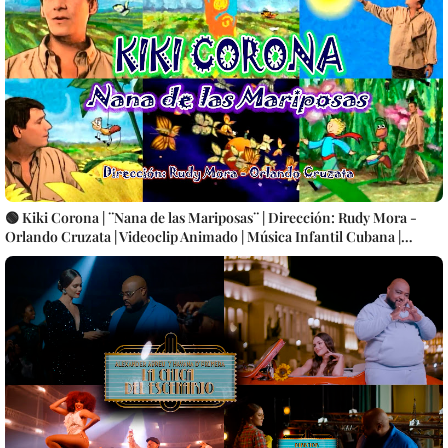
🟢 Kiki Corona | ¨Nana de las Mariposas¨ | Dirección: Rudy Mora -
Orlando Cruzata | Videoclip Animado | Música Infantil Cubana |
Artistas Cubanos | Canción | CUBA