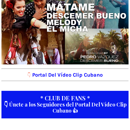
Portal Del Vídeo Clip Cubano
👇
* CLUB DE FANS *
👇 Únete a los Seguidores del Portal Del Vídeo Clip
Cubano 👍