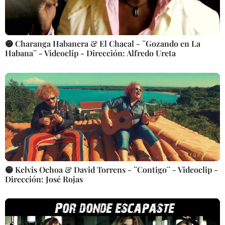
🟡 Charanga Habanera & El Chacal - ¨Gozando en La
Habana¨ - Videoclip - Dirección: Alfredo Ureta
🟡 Kelvis Ochoa & David Torrens - ¨Contigo¨ - Videoclip -
Dirección: José Rojas