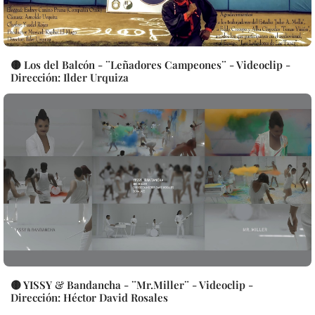
🟡 Los del Balcón - ¨Leñadores Campeones¨ - Videoclip -
Dirección: Ilder Urquiza
🟡 YISSY & Bandancha - ¨Mr.Miller¨ - Videoclip -
Dirección: Héctor David Rosales