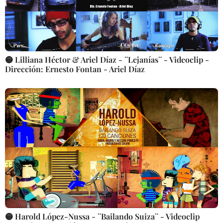
🟡 Lilliana Héctor & Ariel Díaz - ¨Lejanías¨ - Videoclip -
Dirección: Ernesto Fontan - Ariel Díaz
🟡 Harold López-Nussa - ¨Bailando Suiza¨ - Videoclip