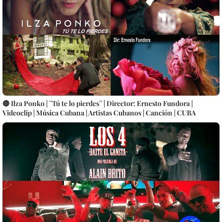
🔴 Ilza Ponko | ¨Tú te lo pierdes¨ | Director: Ernesto Fundora |
Videoclip | Música Cubana | Artistas Cubanos | Canción | CUBA