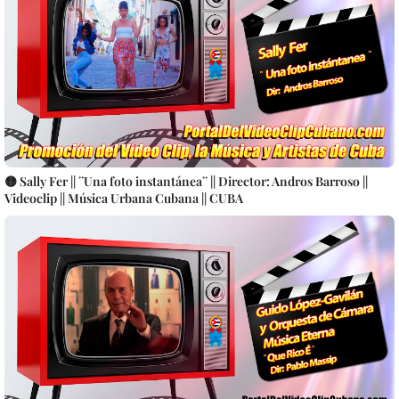
🟡 Sally Fer || ¨Una foto instantánea¨ || Director: Andros Barroso ||
Videoclip || Música Urbana Cubana || CUBA