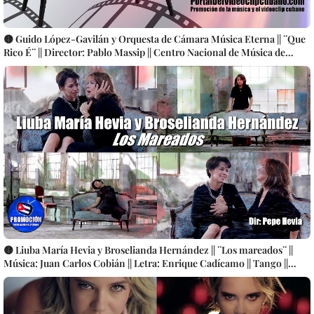
🟡 Guido López-Gavilán y Orquesta de Cámara Música Eterna || ¨Que
Rico É¨ || Director: Pablo Massip || Centro Nacional de Música de
Concierto || Música cubana || Videoclip || CUBA
🟡 Liuba María Hevia y Broselianda Hernández || ¨Los mareados¨ ||
Música: Juan Carlos Cobián || Letra: Enrique Cadícamo || Tango ||
Videoclip || CUBA