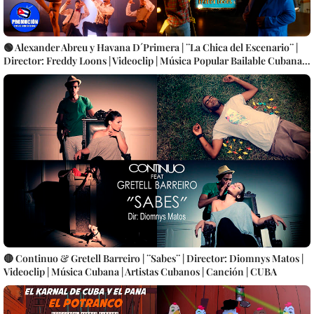
🟢 Alexander Abreu y Havana D´Primera | ¨La Chica del Escenario¨ |
Director: Freddy Loons | Videoclip | Música Popular Bailable Cubana |
SON - SALSA - TIMBA | Artistas Cubanos | Canción | CUBA
🔴 Continuo & Gretell Barreiro | ¨Sabes¨ | Director: Diomnys Matos |
Videoclip | Música Cubana | Artistas Cubanos | Canción | CUBA