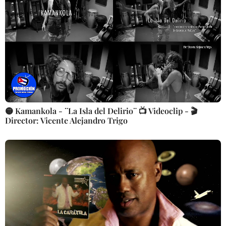
🟡 Kamankola - ¨La Isla del Delirio¨ 📺 Videoclip - 🎬
Director: Vicente Alejandro Trigo