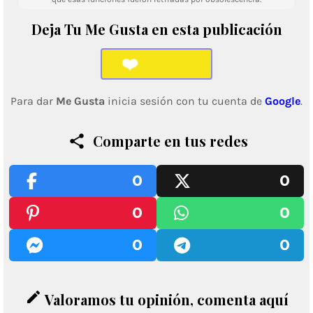
Deja Tu Me Gusta en esta publicación
❤️
Para dar
Me Gusta
inicia sesión con tu cuenta de
Google
.
Comparte en tus redes
0
0
0
0
0
0
edit
Valoramos tu opinión, comenta aquí