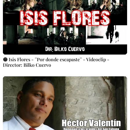
🟡 Isis Flores - ¨Por donde escapaste¨ - Videoclip -
Director: Bilko Cuervo