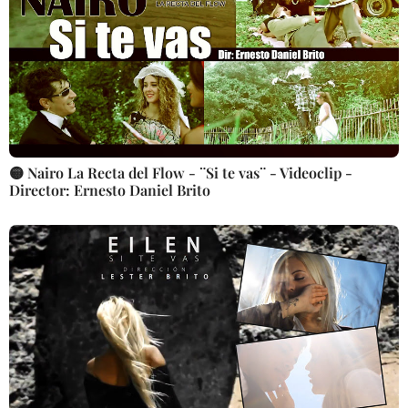
🟡 Nairo La Recta del Flow - ¨Si te vas¨ - Videoclip -
Director: Ernesto Daniel Brito