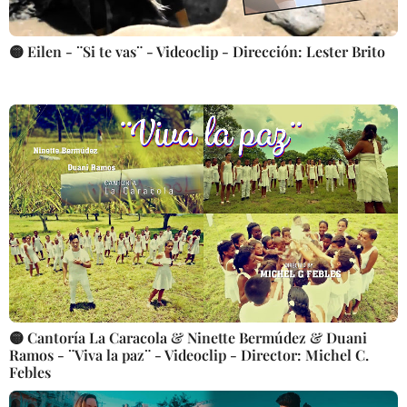
🟡 Eilen - ¨Si te vas¨ - Videoclip - Dirección: Lester Brito
🟡 Cantoría La Caracola & Ninette Bermúdez & Duani
Ramos - ¨Viva la paz¨ - Videoclip - Director: Michel C.
Febles