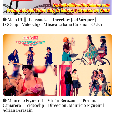
🟡 Alejo PF || ¨Pensand2¨ || Director: Joel Vázquez ||
EGOclip || Videoclip || Música Urbana Cubana || CUBA
🟡 Mauricio Figueiral - Adrián Berazaín - ¨Por una
Camarera¨ - Videoclip - Dirección: Mauricio Figueiral -
Adrián Berazaín