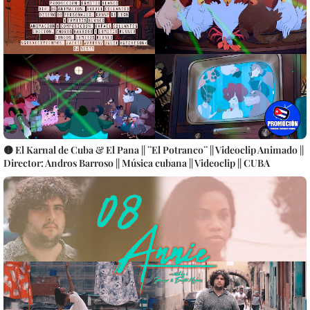
🟡 El Karnal de Cuba & El Pana || ¨El Potranco¨ || Videoclip Animado ||
Director: Andros Barroso || Música cubana || Videoclip || CUBA