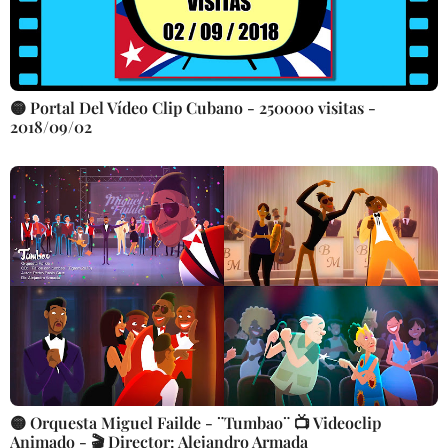
🟡 Portal Del Vídeo Clip Cubano - 250000 visitas -
2018/09/02
🟡 Orquesta Miguel Failde - ¨Tumbao¨ 📺 Videoclip
Animado - 🎬 Director: Alejandro Armada