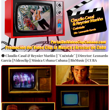
🟡 Claudio Casal & Reynier Mariño || ¨Cuéntale¨ || Director: Leonardo
García || Videoclip || Música Urbana Cubana || BisMusic || CUBA