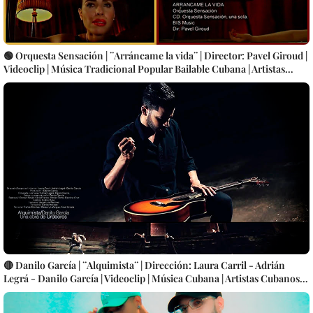
🟢 Orquesta Sensación | ¨Arráncame la vida¨ | Director: Pavel Giroud |
Videoclip | Música Tradicional Popular Bailable Cubana | Artistas
Cubanos | Canción | CUBA
🔴 Danilo García | ¨Alquimista¨ | Dirección: Laura Carril - Adrián
Legrá - Danilo García | Videoclip | Música Cubana | Artistas Cubanos |
Instrumental | CUBA