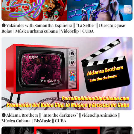
🟡 Valzinder with Samantha Espiñeira || ¨La Selfie¨ || Director: Jose
Rojas || Música urbana cubana || Videoclip || CUBA
🟡 Aldama Brothers || ¨Into the darkness¨ || Videoclip Animado ||
Música Cubana || BisMusic || CUBA