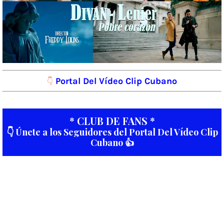
Portal Del Vídeo Clip Cubano
👇
* CLUB DE FANS *
👇 Únete a los Seguidores del Portal Del Vídeo Clip
Cubano 👍