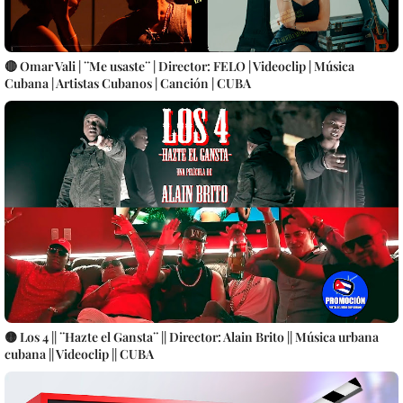
🔴 Omar Vali | ¨Me usaste¨ | Director: FELO | Videoclip | Música
Cubana | Artistas Cubanos | Canción | CUBA
🟡 Los 4 || ¨Hazte el Gansta¨ || Director: Alain Brito || Música urbana
cubana || Videoclip || CUBA