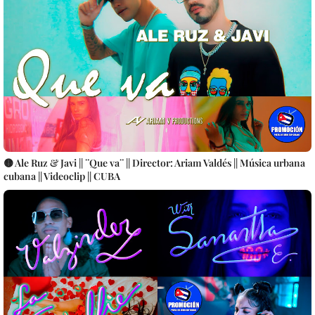
🟡 Ale Ruz & Javi || ¨Que va¨ || Director: Ariam Valdés || Música urbana
cubana || Videoclip || CUBA