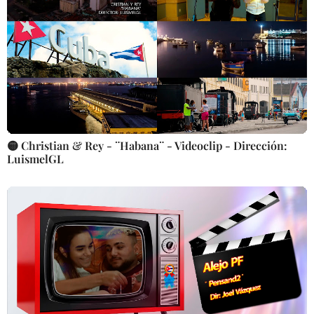
🟡 Christian & Rey - ¨Habana¨ - Videoclip - Dirección:
LuismelGL