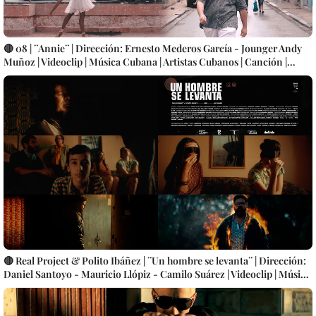
🔴 08 | ¨Annie¨ | Dirección: Ernesto Mederos García - Jounger Andy
Muñoz | Videoclip | Música Cubana | Artistas Cubanos | Canción |
CUBA
🔴 Real Project & Polito Ibáñez | ¨Un hombre se levanta¨ | Dirección:
Daniel Santoyo - Mauricio Llópiz - Camilo Suárez | Videoclip | Música
Cubana | Artistas Cubanos | Canción | CUBA