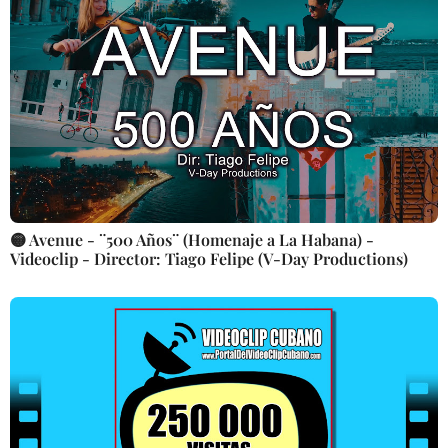
🟡 Avenue - ¨500 Años¨ (Homenaje a La Habana) -
Videoclip - Director: Tiago Felipe (V-Day Productions)