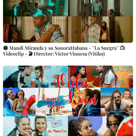
🟡 Mandi Miranda y su SonoraHabana - ¨La Suegra¨ 📺
Videoclip - 🎬 Director: Víctor Vinuesa (Vitiko)