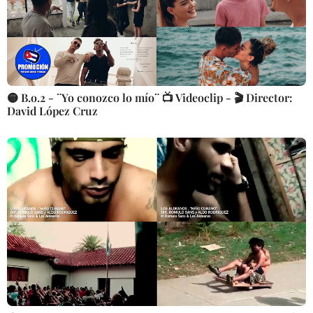
🟡 B.o.2 - ¨Yo conozco lo mío¨ 📺 Videoclip - 🎬 Director:
David López Cruz