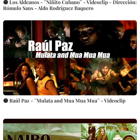
🟡 Los Aldeanos - ¨Niñito Cubano¨ - Videoclip - Dirección:
Rómulo Sans - Aldo Rodríguez Baquero
🟡 Raúl Paz - ¨Mulata and Mua Mua Mua¨ - Videoclip