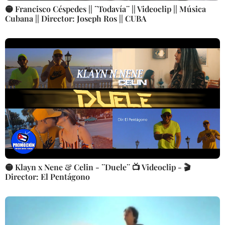
🟡 Francisco Céspedes || ¨Todavía¨ || Videoclip || Música
Cubana || Director: Joseph Ros || CUBA
🟡 Klayn x Nene & Celin - ¨Duele¨ 📺 Videoclip - 🎬
Director: El Pentágono