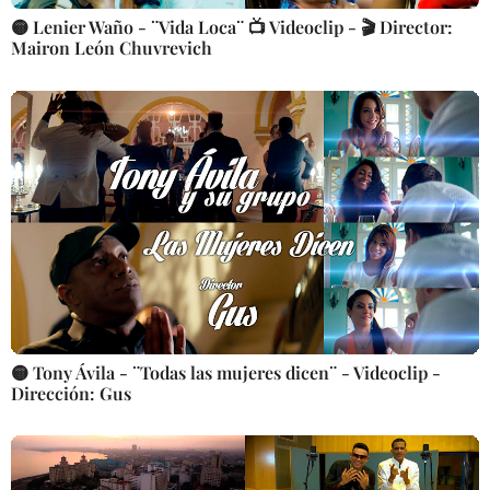
🟡 Lenier Waño - ¨Vida Loca¨ 📺 Videoclip - 🎬 Director:
Mairon León Chuvrevich
🟡 Tony Ávila - ¨Todas las mujeres dicen¨ - Videoclip -
Dirección: Gus