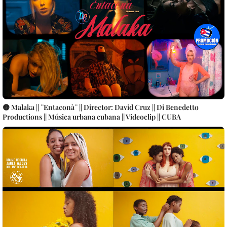
🟡 Malaka || ¨Entaconà¨ || Director: David Cruz || Di Benedetto
Productions || Música urbana cubana || Videoclip || CUBA