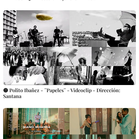
🟡 Polito Ibañez - ¨Papeles¨ - Videoclip - Dirección:
Santana