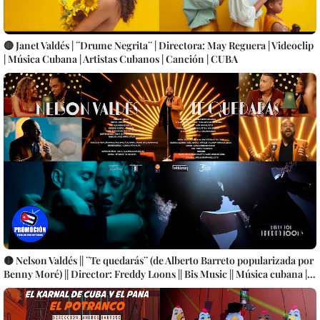
🔴 Janet Valdés | ¨Drume Negrita¨ | Directora: May Reguera | Videoclip
| Música Cubana | Artistas Cubanos | Canción | CUBA
🟡 Nelson Valdés || ¨Te quedarás¨ (de Alberto Barreto popularizada por
Benny Moré) || Director: Freddy Loons || Bis Music || Música cubana ||
Videoclip || CUBA