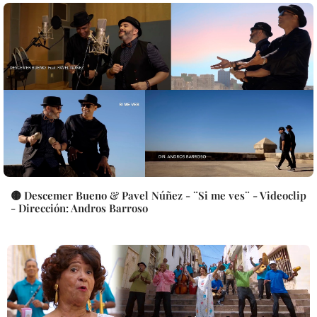
🟡 Descemer Bueno & Pavel Núñez - ¨Si me ves¨ - Videoclip
- Dirección: Andros Barroso