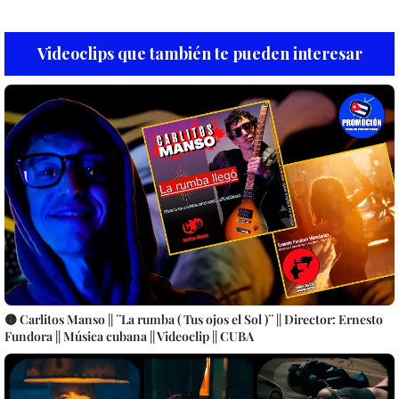
Videoclips que también te pueden interesar
🟡 Carlitos Manso || ¨La rumba ( Tus ojos el Sol )¨ || Director: Ernesto
Fundora || Música cubana || Videoclip || CUBA