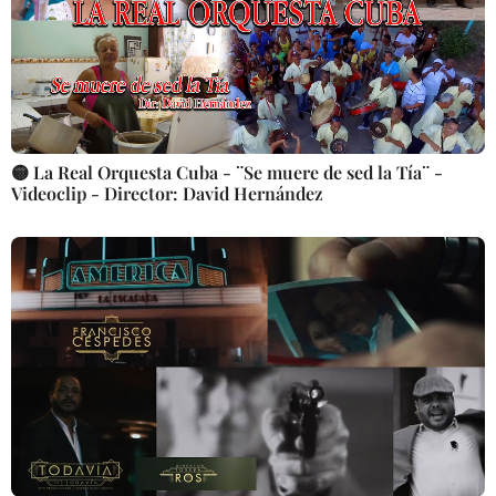
🟡 La Real Orquesta Cuba - ¨Se muere de sed la Tía¨ -
Videoclip - Director: David Hernández