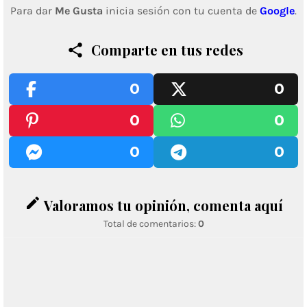
Para dar
Me Gusta
inicia sesión con tu cuenta de
Google
.
Comparte en tus redes
0
0
0
0
0
0
edit
Valoramos tu opinión, comenta aquí
Total de comentarios:
0