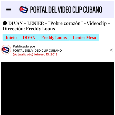
🟡 DIVAN - LENIER - ¨Pobre corazón¨ - Videoclip -
Dirección: Freddy Loons
Inicio
DIVAN
Freddy Loons
Lenier Mesa
Publicado por
PORTAL DEL VÍDEO CLIP CUBANO
(Actualizado) febrero 15, 2019