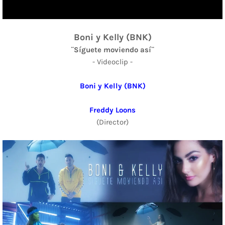
Boni y Kelly (BNK)
¨Síguete moviendo así¨
- Videoclip -
Boni y Kelly (BNK)
Freddy Loons
(Director)