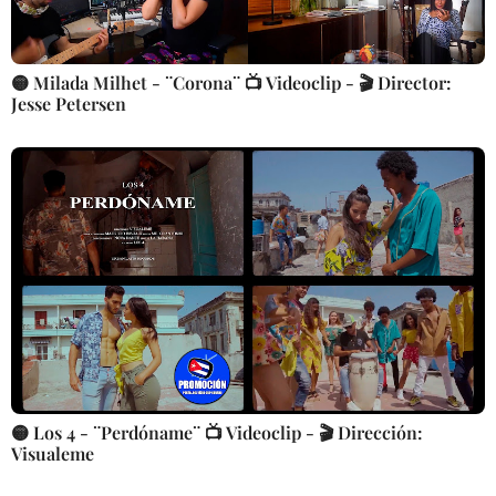
🟡 Milada Milhet - ¨Corona¨ 📺 Videoclip - 🎬 Director:
Jesse Petersen
🟡 Los 4 - ¨Perdóname¨ 📺 Videoclip - 🎬 Dirección:
Visualeme