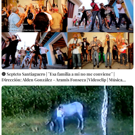
🔴 Septeto Santiaguero | ¨Esa familia a mi no me conviene¨ |
Dirección: Alden González - Aramis Fonseca | Videoclip | Música
Popular Bailable tradicional Cubana | Artistas Cubanos | Canción |
CUBA