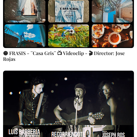
🟡 FRASIS - ¨Casa Gris¨ 📺 Videoclip - 🎬 Director: Jose
Rojas