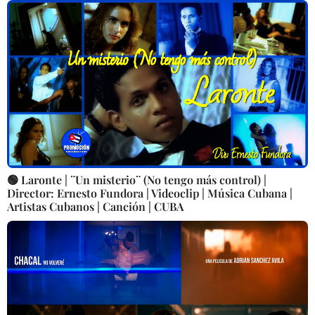
🟢 Laronte | ¨Un misterio¨ (No tengo más control) |
Director: Ernesto Fundora | Videoclip | Música Cubana |
Artistas Cubanos | Canción | CUBA