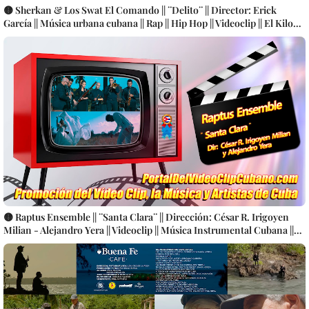
🟡 Sherkan & Los Swat El Comando || ¨Delito¨ || Director: Erick
García || Música urbana cubana || Rap || Hip Hop || Videoclip || El Kilo
Producciones || CUBA
🟡 Raptus Ensemble || ¨Santa Clara¨ || Dirección: César R. Irigoyen
Milian - Alejandro Yera || Videoclip || Música Instrumental Cubana ||
Producciones Colibrí || CUBA