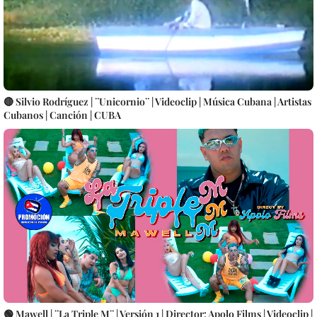
🔴 Silvio Rodríguez | ¨Unicornio¨ | Videoclip | Música Cubana | Artistas
Cubanos | Canción | CUBA
🟢 Mawell | ¨La Triple M¨ | Versión 1 | Director: Apolo Films | Videoclip |