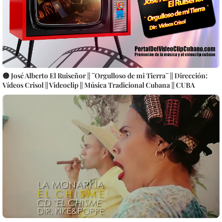
🟡 José Alberto El Ruiseñor || ¨Orgulloso de mi Tierra¨ || Dirección:
Vídeos Crisol || Videoclip || Música Tradicional Cubana || CUBA