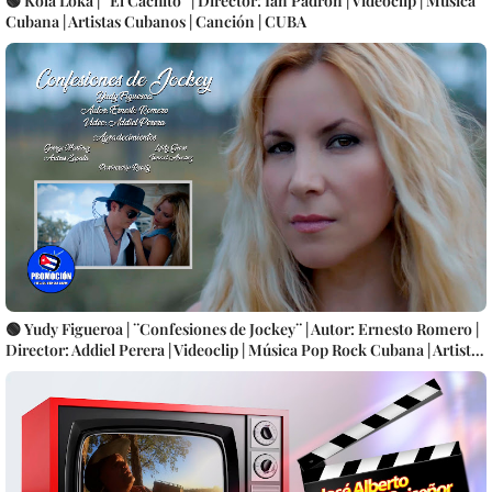
🟢 Kola Loka | ¨El Cachito¨ | Director: Ian Padrón | Videoclip | Música
Cubana | Artistas Cubanos | Canción | CUBA
🟢 Yudy Figueroa | ¨Confesiones de Jockey¨ | Autor: Ernesto Romero |
Director: Addiel Perera | Videoclip | Música Pop Rock Cubana | Artistas
Cubanos | Canción | CUBA