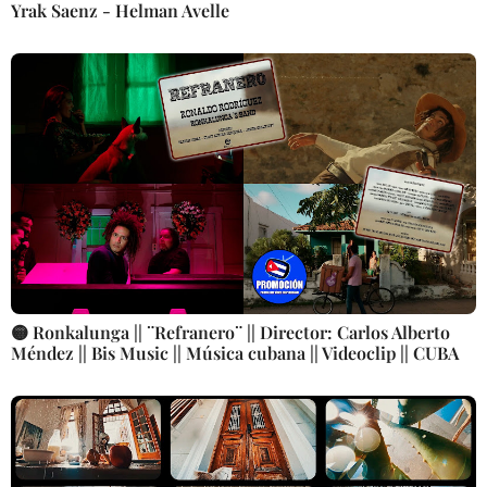
Yrak Saenz - Helman Avelle
🟡 Ronkalunga || ¨Refranero¨ || Director: Carlos Alberto
Méndez || Bis Music || Música cubana || Videoclip || CUBA