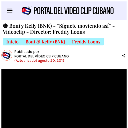
🟡 Boni y Kelly (BNK) - ¨Síguete moviendo así¨ -
Videoclip - Director: Freddy Loons
Inicio
Boni & Kelly (BNK)
Freddy Loons
Publicado por
PORTAL DEL VÍDEO CLIP CUBANO
(Actualizado) agosto 20, 2019