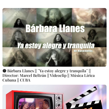
🟡 Bárbara Llanes || ¨Ya estoy alegre y tranquila¨ ||
Director: Marcel Beltrán || Videoclip || Música Lírica
Cubana || CUBA