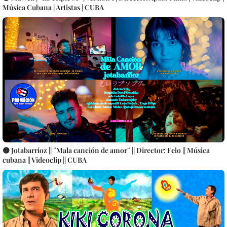
Música Cubana | Artistas | CUBA
🟡 Jotabarrioz || ¨Mala canción de amor¨ || Director: Felo || Música
cubana || Videoclip || CUBA