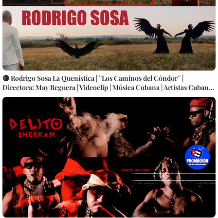
🔴 Rodrigo Sosa La Quenística | ¨Los Caminos del Cóndor¨ |
Directora: May Reguera | Videoclip | Música Cubana | Artistas Cubanos
| Instrumental | CUBA