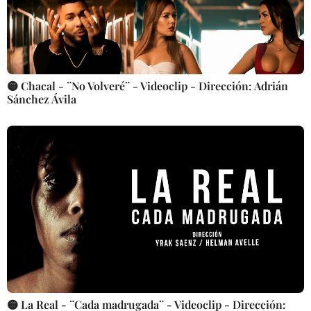
🟡 Chacal - ¨No Volveré¨ - Videoclip - Dirección: Adrián
Sánchez Ávila
🟡 La Real - ¨Cada madrugada¨ - Videoclip - Dirección: