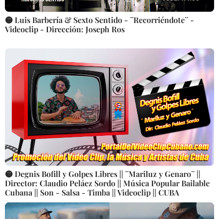
🟡 Luis Barbería & Sexto Sentido - ¨Recorriéndote¨ -
Videoclip - Dirección: Joseph Ros
🟡 Degnis Bofill y Golpes Libres || ¨Mariluz y Genaro¨ ||
Director: Claudio Peláez Sordo || Música Popular Bailable
Cubana || Son - Salsa - Timba || Videoclip || CUBA