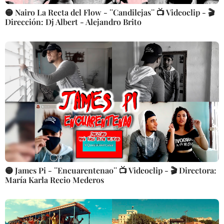
🟡 Nairo La Recta del Flow - ¨Candilejas¨ 📺 Videoclip - 🎬
Dirección: Dj Albert - Alejandro Brito
🟡 James Pi - ¨Encuarentenao¨ 📺 Videoclip - 🎬 Directora:
María Karla Recio Mederos