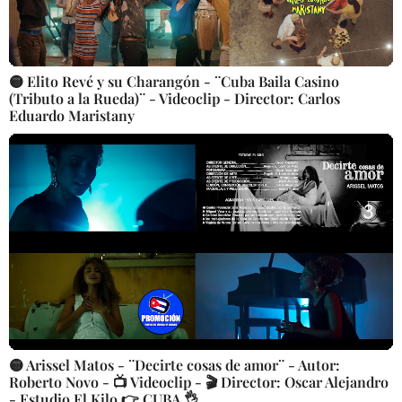
🟡 Elito Revé y su Charangón - ¨Cuba Baila Casino
(Tributo a la Rueda)¨ - Videoclip - Director: Carlos
Eduardo Maristany
🟡 Arissel Matos - ¨Decirte cosas de amor¨ - Autor:
Roberto Novo - 📺 Videoclip - 🎬 Director: Oscar Alejandro
- Estudio El Kilo 👉 CUBA 👌