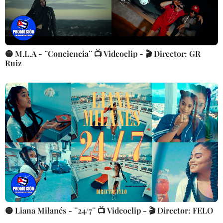
🟡 M.L.A - ¨Conciencia¨ 📺 Videoclip - 🎬 Director: GR
Ruiz
🟡 Liana Milanés - ¨24/7¨ 📺 Videoclip - 🎬 Director: FELO