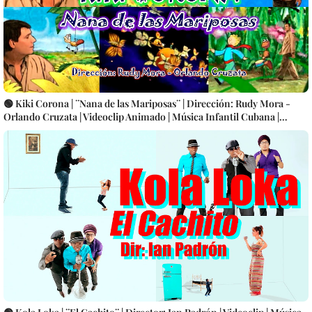
🟢 Kiki Corona | ¨Nana de las Mariposas¨ | Dirección: Rudy Mora -
Orlando Cruzata | Videoclip Animado | Música Infantil Cubana |
Artistas Cubanos | Canción | CUBA