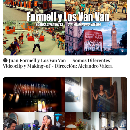
🟡 Juan Formell y Los Van Van - ¨Somos Diferentes¨ -
Videoclip y Making-of - Dirección: Alejandro Valera