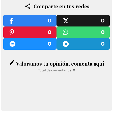
Comparte en tus redes
0
0
0
0
0
0
edit
Valoramos tu opinión, comenta aquí
Total de comentarios:
0