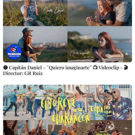
🟡 Capitán Daniel - ¨Quiero imaginarte¨ 📺 Videoclip - 🎬
Director: GR Ruiz