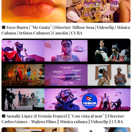
🟢 Yoyo Ibarra | ¨Me Gusta¨ | Director: Milton Sosa | Videoclip | Música
Cubana | Artistas Cubanos | Canción | CUBA
🟡 Annalie López & Fermín Francel || ¨Con vista al mar¨ || Director:
Carlos Gómez - Wajiros Films || Música cubana || Videoclip || CUBA