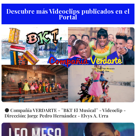
Descubre más Videoclips publicados en el
Portal
🟡 Compañía VERDARTE - ¨BKT El Musical¨ - Videoclip -
Dirección: Jorge Pedro Hernández - Elvys A. Urra