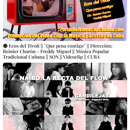
🟡 Ecos del Tivolí || ¨Que pena contigo¨ || Dirección:
Reinier Charón - Freddy Miguel || Música Popular
Tradicional Cubana || SON || Videoclip || CUBA