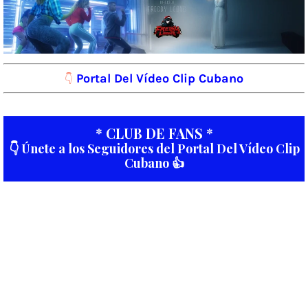
Portal Del Vídeo Clip Cubano
👇
* CLUB DE FANS *
👇 Únete a los Seguidores del Portal Del Vídeo Clip
Cubano 👍