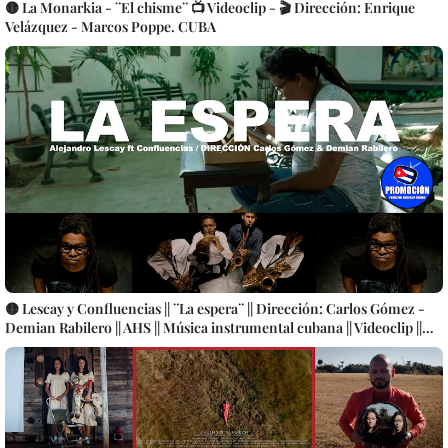
🟡 La Monarkia - ¨El chisme¨ 📺 Videoclip - 🎬 Dirección: Enrique
Velázquez - Marcos Poppe. CUBA
🟡 Lescay y Confluencias || ¨La espera¨ || Dirección: Carlos Gómez -
Demian Rabilero || AHS || Música instrumental cubana || Videoclip ||
CUBA