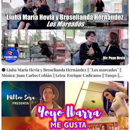
🟡 Liuba María Hevia y Broselianda Hernández || ¨Los mareados¨ ||
Música: Juan Carlos Cobián || Letra: Enrique Cadícamo || Tango ||
Videoclip || CUBA