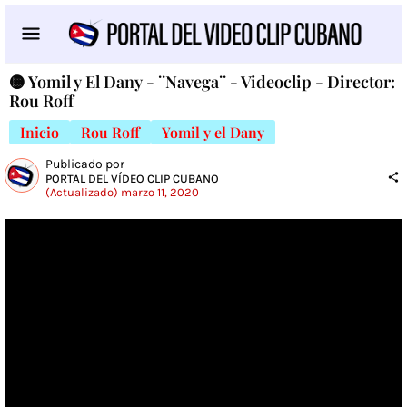
🟡 Yomil y El Dany - ¨Navega¨ - Videoclip - Director:
Rou Roff
Inicio
Rou Roff
Yomil y el Dany
Publicado por
PORTAL DEL VÍDEO CLIP CUBANO
(Actualizado) marzo 11, 2020