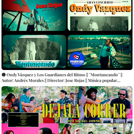
🟡 Ondy Vázquez y Los Guardianes del Ritmo || ¨Montuneando¨ ||
Autor: Andrés Morales || Director: Jose Rojas || Música popular
tradicional bailable cubana || Son Montuno || Producciones Abdala
S.A. || Videoclip || CUBA