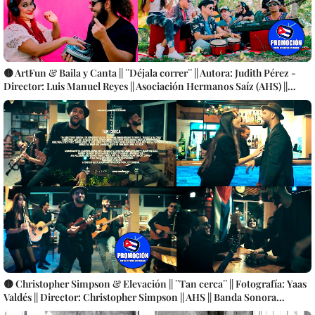
🟡 ArtFun & Baila y Canta || ¨Déjala correr¨ || Autora: Judith Pérez -
Director: Luis Manuel Reyes || Asociación Hermanos Saíz (AHS) ||
Música electrónica cubana || Videoclip || CUBA
🟡 Christopher Simpson & Elevación || ¨Tan cerca¨ || Fotografía: Yaas
Valdés || Director: Christopher Simpson || AHS || Banda Sonora
Telenovela ¨Tan Lejos y Tan Cerca¨ || Música cubana || Videoclip ||