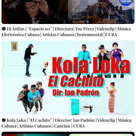
🟢 Dj Artfun | ¨Espacio 90¨ | Directora: Yoe Pérez | Videoclip | Música
Electrónica Cubana | Artistas Cubanos | Instrumental | CUBA
🟢 Kola Loka | ¨El Cachito¨ | Director: Ian Padrón | Videoclip | Música
Cubana | Artistas Cubanos | Canción | CUBA