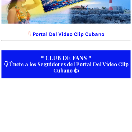
Portal Del Vídeo Clip Cubano
👇
* CLUB DE FANS *
👇 Únete a los Seguidores del Portal Del Vídeo Clip
Cubano 👍