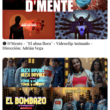
🟡 D'Mente - ¨El alma llora¨ - Videoclip Animado -
Dirección: Adrián Vega