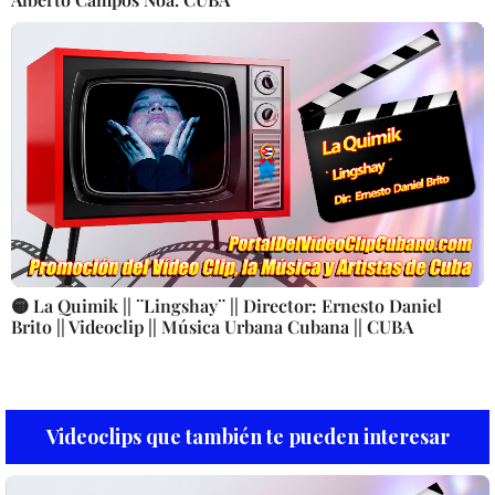
🟡 La Quimik || ¨Lingshay¨ || Director: Ernesto Daniel
Brito || Videoclip || Música Urbana Cubana || CUBA
Videoclips que también te pueden interesar