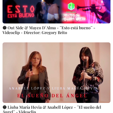
🟡 Out Side & Mayco D´Alma - ¨Esto está bueno¨ -
Videoclip - Director: Gregory Brito
🟡 Liuba María Hevia & Anabell López - ¨El sueño del
Ángel¨ - Videoclip