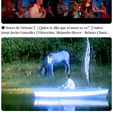
🟡 Sones de Oriente || ¨¿Quién te dijo que el amor se va?¨ || Autor:
Jorge Javier González || Dirección: Alejandro Reyes - Reinier Charón ||
Música popular tradicional bailable cubana || SON || Videoclip || CUBA