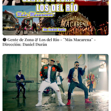
🟡 Gente de Zona & Los del Río - ¨Más Macarena¨ -
Dirección: Daniel Durán