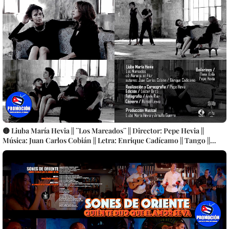
CUBA
🟡 Liuba María Hevia || ¨Los Mareados¨ || Director: Pepe Hevia ||
Música: Juan Carlos Cobián || Letra: Enrique Cadícamo || Tango ||
Videoclip || CUBA