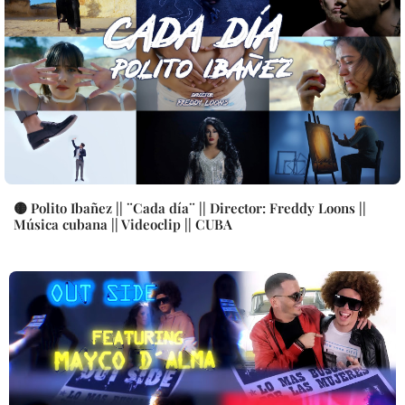
🟡 Polito Ibañez || ¨Cada día¨ || Director: Freddy Loons ||
Música cubana || Videoclip || CUBA