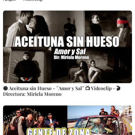
🟡 Aceituna sin Hueso - ¨Amor y Sal¨ 📺 Videoclip - 🎬
Directora: Miriela Moreno