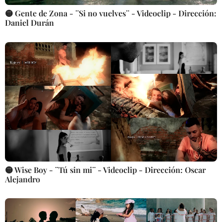
🟡 Gente de Zona - ¨Si no vuelves¨ - Videoclip - Dirección:
Daniel Durán
🟡 Wise Boy - ¨Tú sin mi¨ - Videoclip - Dirección: Oscar
Alejandro