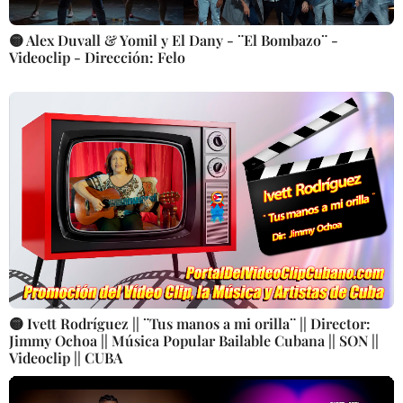
🟡 Alex Duvall & Yomil y El Dany - ¨El Bombazo¨ -
Videoclip - Dirección: Felo
🟡 Ivett Rodríguez || ¨Tus manos a mi orilla¨ || Director:
Jimmy Ochoa || Música Popular Bailable Cubana || SON ||
Videoclip || CUBA