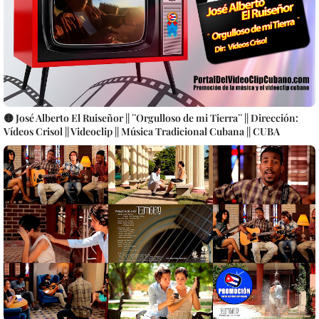
🟡 José Alberto El Ruiseñor || ¨Orgulloso de mi Tierra¨ || Dirección:
Vídeos Crisol || Videoclip || Música Tradicional Cubana || CUBA