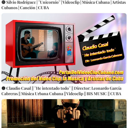
🔴 Silvio Rodríguez | ¨Unicornio¨ | Videoclip | Música Cubana | Artistas
Cubanos | Canción | CUBA
🟡 Claudio Casal || ¨He intentado todo¨ || Director: Leonardo García
Cabreras || Música Urbana Cubana || Videoclip || BIS MUSIC || CUBA