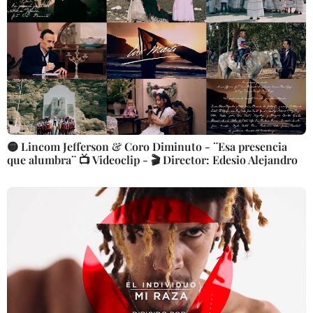
🟡 Lincom Jefferson & Coro Diminuto - ¨Esa presencia
que alumbra¨ 📺 Videoclip - 🎬 Director: Edesio Alejandro