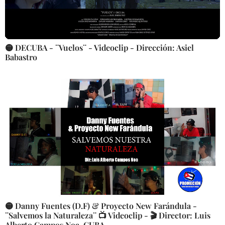
🟡 DECUBA - ¨Vuelos¨ - Videoclip - Dirección: Asiel
Babastro
🟡 Danny Fuentes (D.F) & Proyecto New Farándula -
¨Salvemos la Naturaleza¨ 📺 Videoclip - 🎬 Director: Luis
Alberto Campos Noa. CUBA