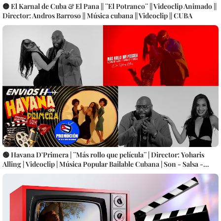
🟡 El Karnal de Cuba & El Pana || ¨El Potranco¨ || Videoclip Animado ||
Director: Andros Barroso || Música cubana || Videoclip || CUBA
🟢 Havana D'Primera | ¨Más rollo que película¨ | Director: Yoharis
Alling | Videoclip | Música Popular Bailable Cubana | Son - Salsa -
Timba | Artistas | CUBA