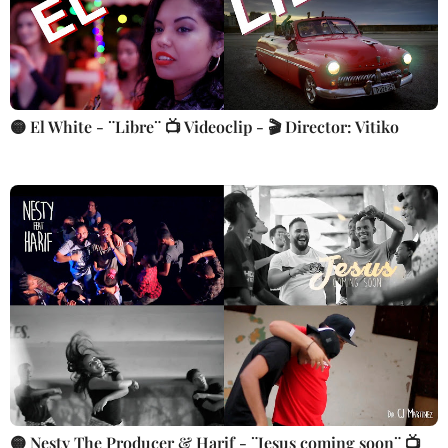
🟡 El White - ¨Libre¨ 📺 Videoclip - 🎬 Director: Vitiko
🟡 Nesty The Producer & Harif - ¨Jesus coming soon¨ 📺