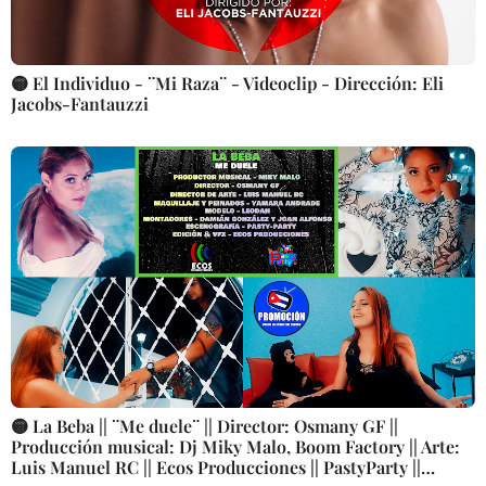
🟡 El Individuo - ¨Mi Raza¨ - Videoclip - Dirección: Eli
Jacobs-Fantauzzi
🟡 La Beba || ¨Me duele¨ || Director: Osmany GF ||
Producción musical: Dj Miky Malo, Boom Factory || Arte:
Luis Manuel RC || Ecos Producciones || PastyParty ||