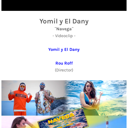
Yomil y El Dany
¨Navega¨
- Videoclip -
Yomil y El Dany
Rou Roff
(Director)