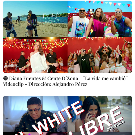
Música cubana || Videoclip || CUBA
🟡 Diana Fuentes & Gente D´Zona - ¨La vida me cambió¨ -
Videoclip - Dirección: Alejandro Pérez