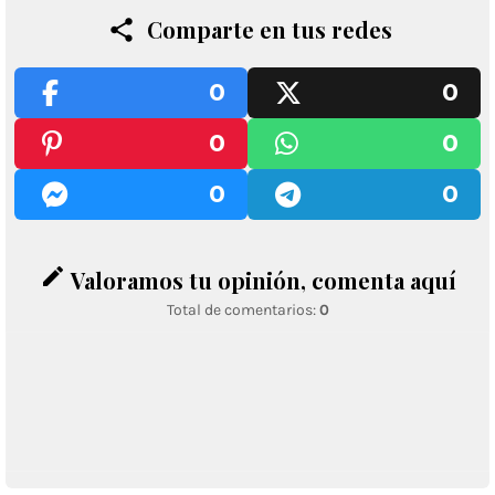
Comparte en tus redes
0
0
0
0
0
0
edit
Valoramos tu opinión, comenta aquí
Total de comentarios:
0