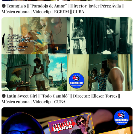
🟡 Teamgla'o || ¨Paradoja de Amor¨ || Director: Javier Pérez Ávila ||
Música cubana || Videoclip || EGREM || CUBA
🟡 Latin Sweet Girl || ¨Todo Cambió¨ || Director: Elieser Torres ||
Música cubana || Videoclip || CUBA