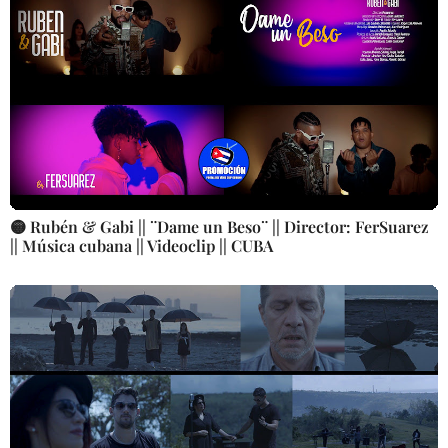
🟡 Rubén & Gabi || ¨Dame un Beso¨ || Director: FerSuarez
|| Música cubana || Videoclip || CUBA