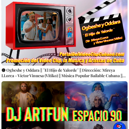
🟡 Ogbeshe y Oddara || ¨El Hijo de Yalorde¨ || Dirección: Mireya
LLorca - Víctor Vinuesa (Vitiko) || Música Popular Bailable Cubana ||
SON - SALSA - TIMBA || Videoclip || CUBA