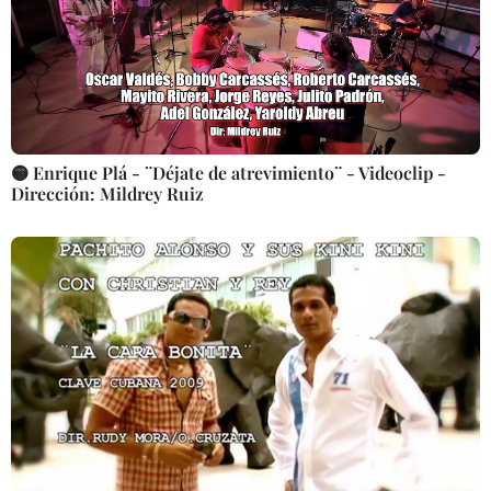
🟡 Enrique Plá - ¨Déjate de atrevimiento¨ - Videoclip -
Dirección: Mildrey Ruiz