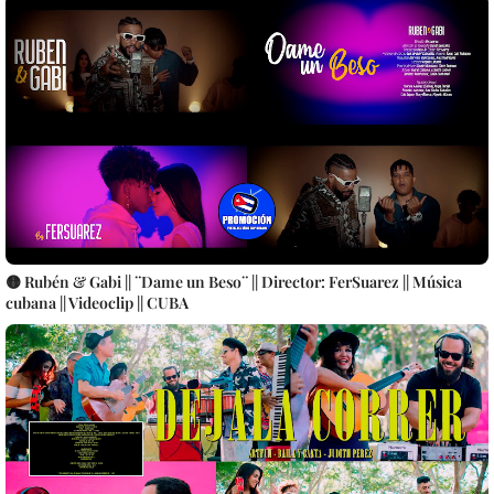
🟡 Rubén & Gabi || ¨Dame un Beso¨ || Director: FerSuarez || Música
cubana || Videoclip || CUBA