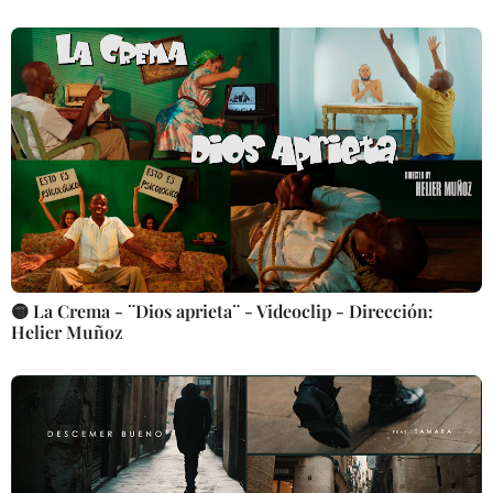
🟡 La Crema - ¨Dios aprieta¨ - Videoclip - Dirección:
Helier Muñoz