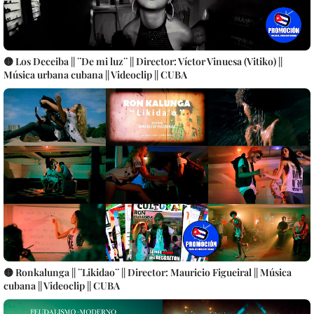
🟡 Los Deceiba || ¨De mi luz¨ || Director: Víctor Vinuesa (Vitiko) ||
Música urbana cubana || Videoclip || CUBA
🟡 Ronkalunga || ¨Likidao¨ || Director: Mauricio Figueiral || Música
cubana || Videoclip || CUBA