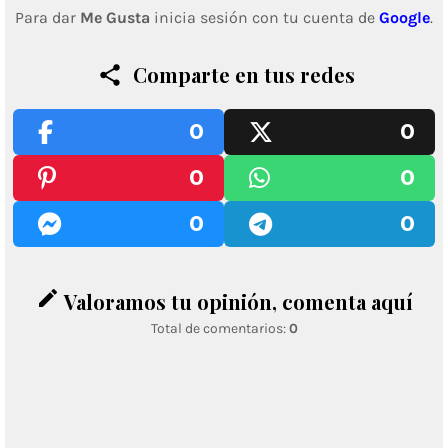
Para dar
Me Gusta
inicia sesión con tu cuenta de
Google
.
Comparte en tus redes
0
0
0
0
0
0
edit
Valoramos tu opinión, comenta aquí
Total de comentarios:
0