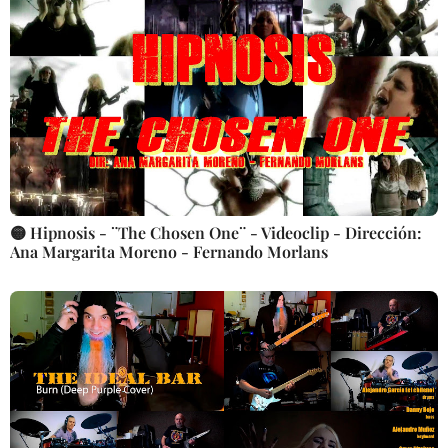
🟡 Hipnosis - ¨The Chosen One¨ - Videoclip - Dirección:
Ana Margarita Moreno - Fernando Morlans