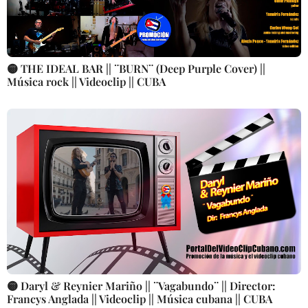
🟡 THE IDEAL BAR || ¨BURN¨ (Deep Purple Cover) ||
Música rock || Videoclip || CUBA
🟡 Daryl & Reynier Mariño || ¨Vagabundo¨ || Director:
Francys Anglada || Videoclip || Música cubana || CUBA