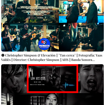
🟡 Christopher Simpson & Elevación || ¨Tan cerca¨ || Fotografía: Yaas
Valdés || Director: Christopher Simpson || AHS || Banda Sonora
Telenovela ¨Tan Lejos y Tan Cerca¨ || Música cubana || Videoclip ||
CUBA