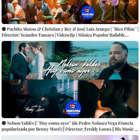
🟢 Pachito Alonso & Christian y Rey & José Luis Arango | ¨Rico Pilón¨ |
Director: Yeandro Tamayo | Videoclip | Música Popular Bailable
Cubana | Artistas Cubanos | Canción | CUBA
🟡 Nelson Valdés || ¨Hoy como ayer¨ (de Pedro Nolasco Vega Francia
popularizada por Benny Moré) || Director: Freddy Loons || Bis Music ||
Música cubana || Videoclip || CUBA