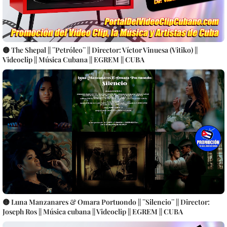
🟡 The Shepal || ¨Petróleo¨ || Director: Víctor Vinuesa (Vitiko) ||
Videoclip || Música Cubana || EGREM || CUBA
🟡 Luna Manzanares & Omara Portuondo || ¨Silencio¨ || Director:
Joseph Ros || Música cubana || Videoclip || EGREM || CUBA