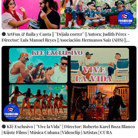
🟡 ArtFun & Baila y Canta || ¨Déjala correr¨ || Autora: Judith Pérez -
Director: Luis Manuel Reyes || Asociación Hermanos Saíz (AHS) ||
Música electrónica cubana || Videoclip || CUBA
🟢 Kfé Exclusivo | ¨Vive la Vida¨ | Director: Roberto Karel Boza Blanco
| Kijote Films | Música Cubana | Videoclip | Artistas | CUBA