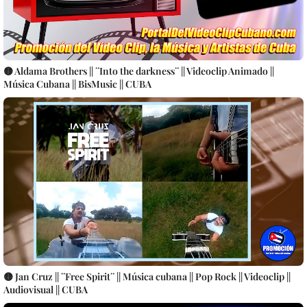
🟡 Aldama Brothers || ¨Into the darkness¨ || Videoclip Animado ||
Música Cubana || BisMusic || CUBA
🟡 Jan Cruz || ¨Free Spirit¨ || Música cubana || Pop Rock || Videoclip ||
Audiovisual || CUBA