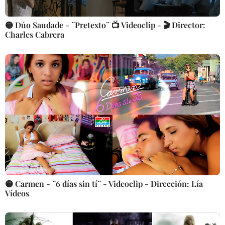
🟡 Dúo Saudade - ¨Pretexto¨ 📺 Videoclip - 🎬 Director:
Charles Cabrera
🟡 Carmen - ¨6 días sin tí¨ - Videoclip - Dirección: Lía
Vídeos