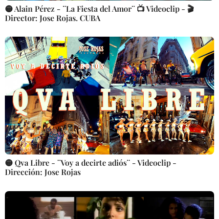
🟡 Alain Pérez - ¨La Fiesta del Amor¨ 📺 Videoclip - 🎬
Director: Jose Rojas. CUBA
🟡 Qva Libre - ¨Voy a decirte adiós¨ - Videoclip -
Dirección: Jose Rojas