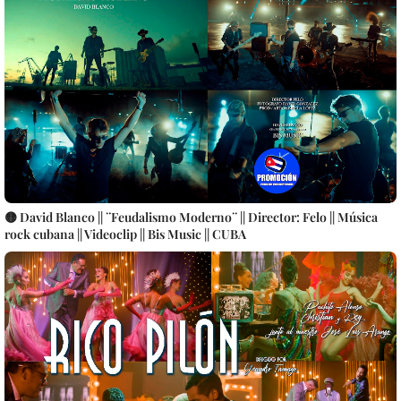
🟡 David Blanco || ¨Feudalismo Moderno¨ || Director: Felo || Música
rock cubana || Videoclip || Bis Music || CUBA