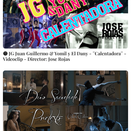
🟡 JG Juan Guillermo & Yomil y El Dany - ¨Calentadora¨ -
Videoclip - Director: Jose Rojas