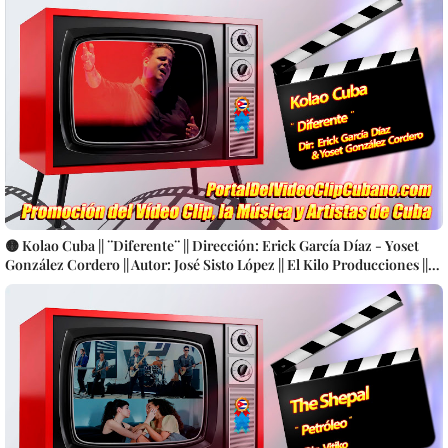
🟡 Kolao Cuba || ¨Diferente¨ || Dirección: Erick García Díaz - Yoset
González Cordero || Autor: José Sisto López || El Kilo Producciones ||
Videoclip || Música Cubana || Canción || CUBA