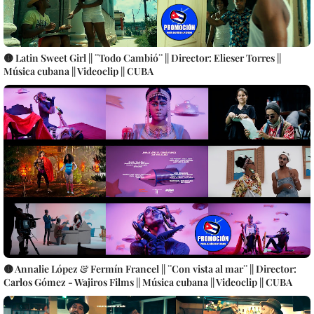
🟡 Latin Sweet Girl || ¨Todo Cambió¨ || Director: Elieser Torres ||
Música cubana || Videoclip || CUBA
🟡 Annalie López & Fermín Francel || ¨Con vista al mar¨ || Director:
Carlos Gómez - Wajiros Films || Música cubana || Videoclip || CUBA