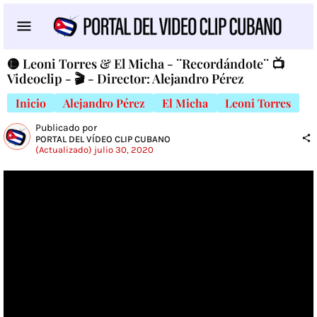
🟡 Leoni Torres & El Micha - ¨Recordándote¨ 📺
Videoclip - 🎬 - Director: Alejandro Pérez
Inicio
Alejandro Pérez
El Micha
Leoni Torres
Publicado por
PORTAL DEL VÍDEO CLIP CUBANO
(Actualizado) julio 30, 2020