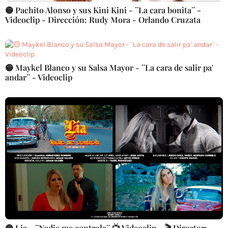
🟡 Pachito Alonso y sus Kini Kini - ¨La cara bonita¨ -
Videoclip - Dirección: Rudy Mora - Orlando Cruzata
🟡 Maykel Blanco y su Salsa Mayor - ¨La cara de salir pa'
andar¨ - Videoclip
🟡 Lia - ¨Nadie me controla¨ 📺 Videoclip - 🎬 Director: