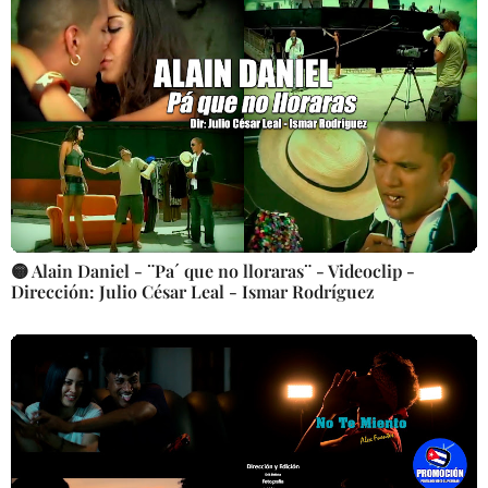
🟡 Alain Daniel - ¨Pa´ que no lloraras¨ - Videoclip -
Dirección: Julio César Leal - Ismar Rodríguez