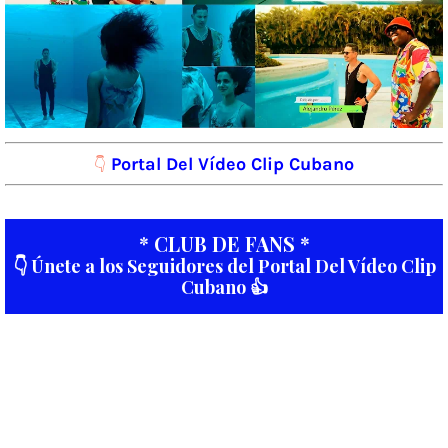
Portal Del Vídeo Clip Cubano
👇
* CLUB DE FANS *
👇 Únete a los Seguidores del Portal Del Vídeo Clip
Cubano 👍