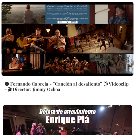
🟡 Fernando Cabreja - ¨Canción al desaliento¨ 📺 Videoclip
- 🎬 Director: Jimmy Ochoa