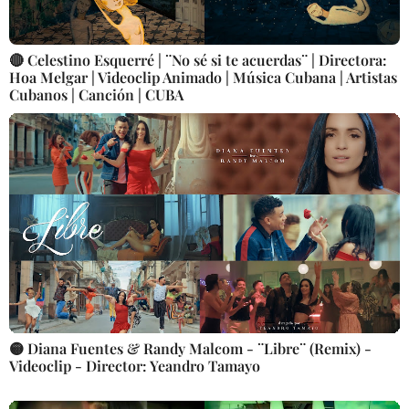
🔴 Celestino Esquerré | ¨No sé si te acuerdas¨ | Directora:
Hoa Melgar | Videoclip Animado | Música Cubana | Artistas
Cubanos | Canción | CUBA
🟡 Diana Fuentes & Randy Malcom - ¨Libre¨ (Remix) -
Videoclip - Director: Yeandro Tamayo