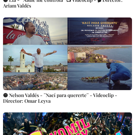
Ariam Valdés
🟡 Nelson Valdés - ¨Nací para quererte¨ - Videoclip -
Director: Omar Leyva