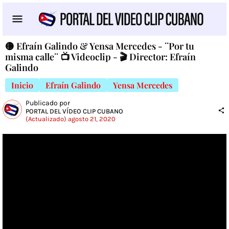
🟡 Efraín Galindo & Yensa Mercedes - ¨Por tu
misma calle¨ 📺 Videoclip - 🎬 Director: Efraín
Galindo
Inicio
Efraín Galindo
Yensa Mercedes
Publicado por
PORTAL DEL VÍDEO CLIP CUBANO
(Actualizado) agosto 21, 2020