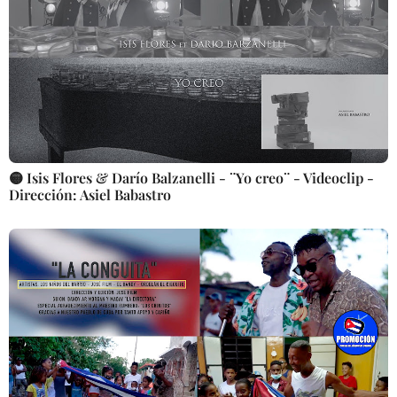
🟡 Isis Flores & Darío Balzanelli - ¨Yo creo¨ - Videoclip -
Dirección: Asiel Babastro