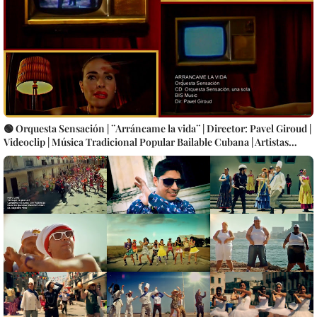
🟢 Orquesta Sensación | ¨Arráncame la vida¨ | Director: Pavel Giroud |
Videoclip | Música Tradicional Popular Bailable Cubana | Artistas
Cubanos | Canción | CUBA