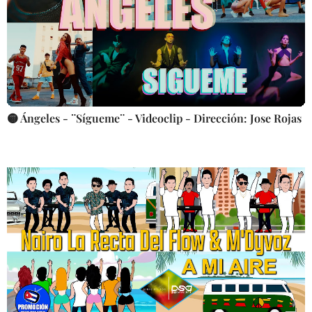
🟡 Ángeles - ¨Sígueme¨ - Videoclip - Dirección: Jose Rojas