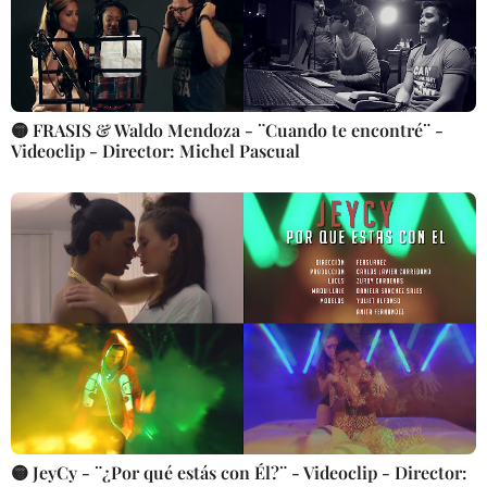
🟡 FRASIS & Waldo Mendoza - ¨Cuando te encontré¨ -
Videoclip - Director: Michel Pascual
🟡 JeyCy - ¨¿Por qué estás con Él?¨ - Videoclip - Director: