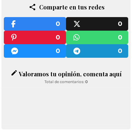
Comparte en tus redes
0
0
0
0
0
0
edit
Valoramos tu opinión, comenta aquí
Total de comentarios:
0