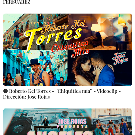
FERSUAREZ
🟡 Roberto Kel Torres - ¨Chiquitica mía¨ - Videoclip -
Dirección: Jose Rojas