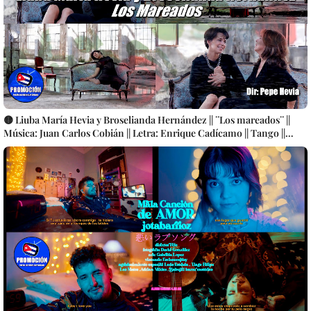
🟡 Liuba María Hevia y Broselianda Hernández || ¨Los mareados¨ ||
Música: Juan Carlos Cobián || Letra: Enrique Cadícamo || Tango ||
Videoclip || CUBA