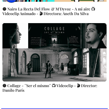
🟡 Nairo La Recta Del Flow & M'Dyvoz - A mi aire 📺
Videoclip Animado - 🎬 Directora: Aneth Da Silva
🟡 Collage - ¨Ser el mismo¨ 📺 Videoclip - 🎬 Director:
Danilo París