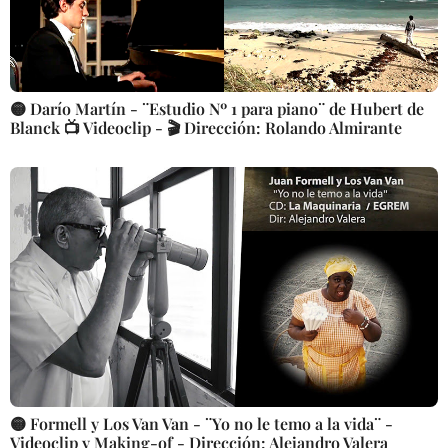
🟡 Darío Martín - ¨Estudio Nº 1 para piano¨ de Hubert de
Blanck 📺 Videoclip - 🎬 Dirección: Rolando Almirante
🟡 Formell y Los Van Van - ¨Yo no le temo a la vida¨ -
Videoclip y Making-of - Dirección: Alejandro Valera