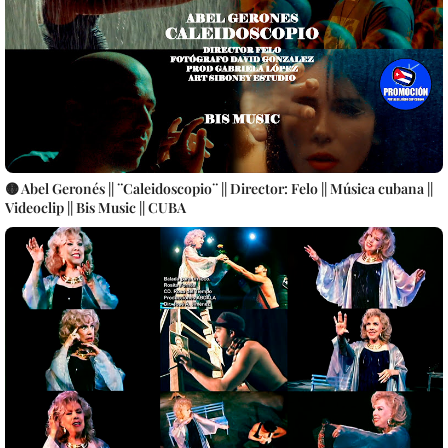
🟡 Abel Geronés || ¨Caleidoscopio¨ || Director: Felo || Música cubana ||
Videoclip || Bis Music || CUBA