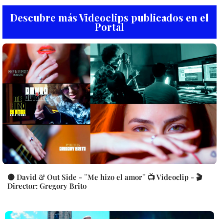
Descubre más Videoclips publicados en el
Portal
🟡 David & Out Side - ¨Me hizo el amor¨ 📺 Videoclip - 🎬
Director: Gregory Brito