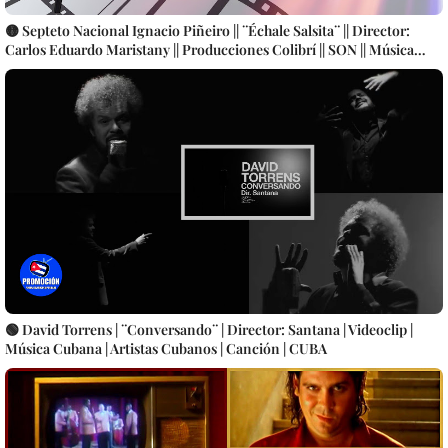
🟡 Septeto Nacional Ignacio Piñeiro || ¨Échale Salsita¨ || Director:
Carlos Eduardo Maristany || Producciones Colibrí || SON || Música
Tradicional Cubana || Videoclip || CUBA
🟢 David Torrens | ¨Conversando¨ | Director: Santana | Videoclip |
Música Cubana | Artistas Cubanos | Canción | CUBA