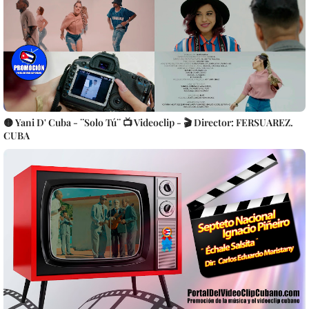
🟡 Yani D' Cuba - ¨Solo Tú¨ 📺 Videoclip - 🎬 Director: FERSUAREZ.
CUBA