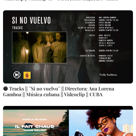
🟡 Tracks || ¨Si no vuelvo¨ || Directora: Ana Lorena
Gamboa || Música cubana || Videoclip || CUBA