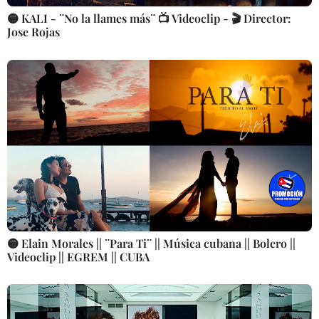
🟡 KALI - ¨No la llames más¨ 📺 Videoclip - 🎬 Director:
Jose Rojas
🟡 Elain Morales || ¨Para Ti¨ || Música cubana || Bolero ||
Videoclip || EGREM || CUBA