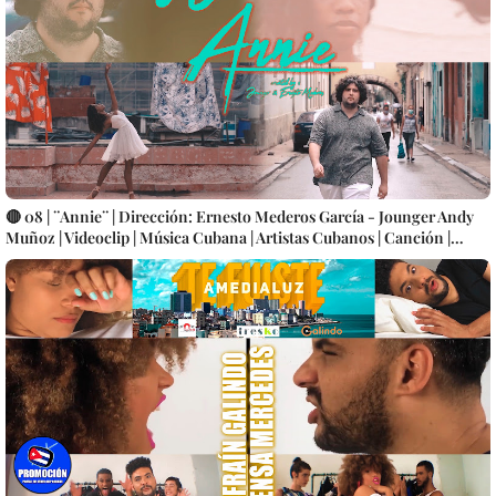
🔴 08 | ¨Annie¨ | Dirección: Ernesto Mederos García - Jounger Andy
Muñoz | Videoclip | Música Cubana | Artistas Cubanos | Canción |
CUBA