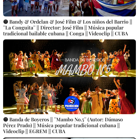
🟡 Bandy & Ordelan & José Film & Los niños del Barrio ||
¨La Conguita¨ || Director: José Film || Música popular
tradicional bailable cubana || Conga || Videoclip || CUBA
🟡 Banda de Boyeros || ¨Mambo No.5¨ (Autor: Dámaso
Pérez Prado) || Música popular tradicional cubana ||
Videoclip || EGREM || CUBA