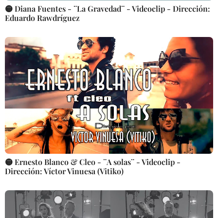
🟡 Diana Fuentes - ¨La Gravedad¨ - Videoclip - Dirección:
Eduardo Rawdríguez
🟡 Ernesto Blanco & Cleo - ¨A solas¨ - Videoclip -
Dirección: Víctor Vinuesa (Vitiko)