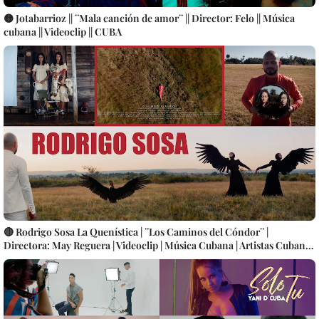
🟡 Jotabarrioz || ¨Mala canción de amor¨ || Director: Felo || Música
cubana || Videoclip || CUBA
🔴 Rodrigo Sosa La Quenística | ¨Los Caminos del Cóndor¨ |
Directora: May Reguera | Videoclip | Música Cubana | Artistas Cubanos
| Instrumental | CUBA