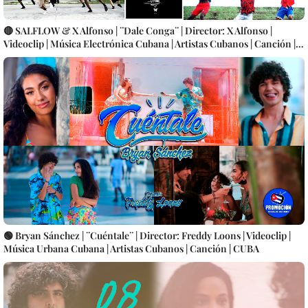
🔴 SALFLOW & X Alfonso | ¨Dale Conga¨ | Director: X Alfonso |
Videoclip | Música Electrónica Cubana | Artistas Cubanos | Canción |
CUBA
🟢 Bryan Sánchez | ¨Cuéntale¨ | Director: Freddy Loons | Videoclip |
Música Urbana Cubana | Artistas Cubanos | Canción | CUBA