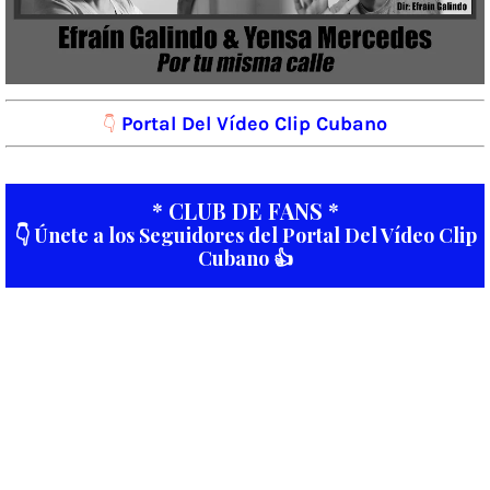
Portal Del Vídeo Clip Cubano
👇
* CLUB DE FANS *
👇 Únete a los Seguidores del Portal Del Vídeo Clip
Cubano 👍