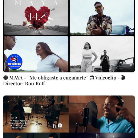
🟡 MAYA - ¨Me obligaste a engañarte¨ 📺 Videoclip - 🎬
Director: Rou Roff