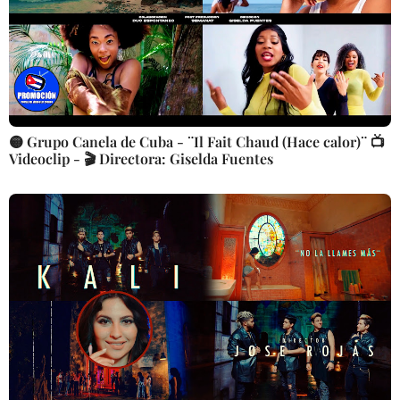
🟡 Grupo Canela de Cuba - ¨Il Fait Chaud (Hace calor)¨ 📺
Videoclip - 🎬 Directora: Giselda Fuentes