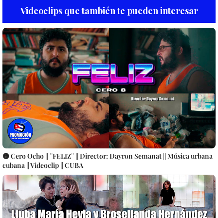
Videoclips que también te pueden interesar
🟡 Cero Ocho || ¨FELIZ¨ || Director: Dayron Semanat || Música urbana
cubana || Videoclip || CUBA