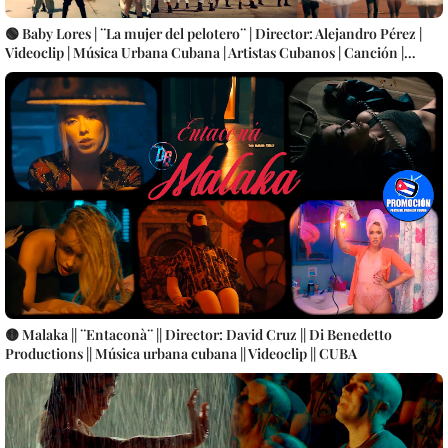
🟢 Baby Lores | ¨La mujer del pelotero¨ | Director: Alejandro Pérez |
Videoclip | Música Urbana Cubana | Artistas Cubanos | Canción |
CUBA
🟡 Malaka || ¨Entaconà¨ || Director: David Cruz || Di Benedetto
Productions || Música urbana cubana || Videoclip || CUBA