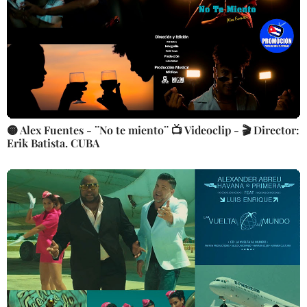
🟡 Alex Fuentes - ¨No te miento¨ 📺 Videoclip - 🎬 Director:
Erik Batista. CUBA