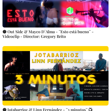
🟡 Out Side & Mayco D´Alma - ¨Esto está bueno¨ -
Videoclip - Director: Gregory Brito
🟡 Jotabarrioz & Linn Fernández - ¨3 minutos¨ 📺