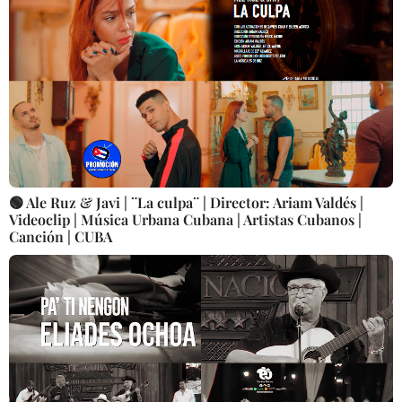
🟢 Ale Ruz & Javi | ¨La culpa¨ | Director: Ariam Valdés |
Videoclip | Música Urbana Cubana | Artistas Cubanos |
Canción | CUBA