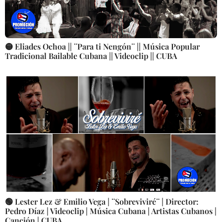
🟡 Eliades Ochoa || ¨Para ti Nengón¨ || Música Popular
Tradicional Bailable Cubana || Videoclip || CUBA
🟢 Lester Lez & Emilio Vega | ¨Sobreviviré¨ | Director:
Pedro Díaz | Videoclip | Música Cubana | Artistas Cubanos |
Canción | CUBA