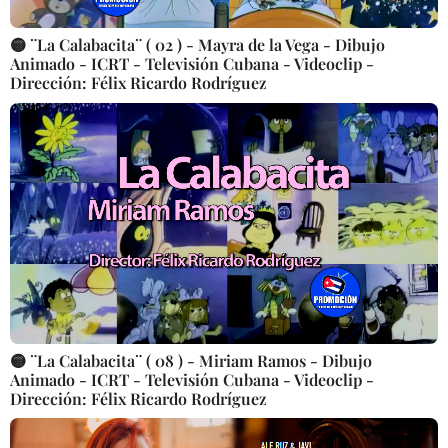
🟡 ¨La Calabacita¨ ( 02 ) - Mayra de la Vega - Dibujo
Animado - ICRT - Televisión Cubana - Videoclip -
Dirección: Félix Ricardo Rodríguez
🟡 ¨La Calabacita¨ ( 08 ) - Miriam Ramos - Dibujo
Animado - ICRT - Televisión Cubana - Videoclip -
Dirección: Félix Ricardo Rodríguez