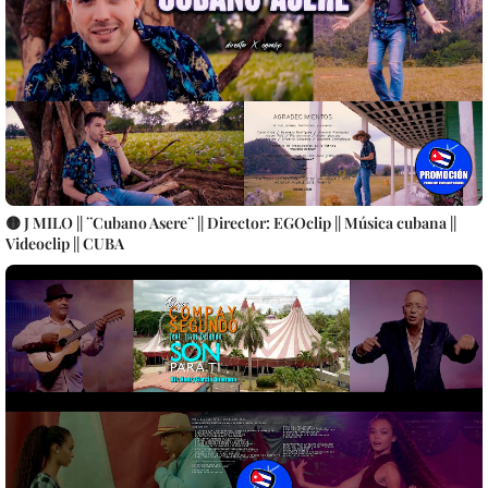
🟡 J MILO || ¨Cubano Asere¨ || Director: EGOclip || Música cubana ||
Videoclip || CUBA