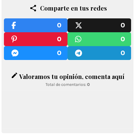
Comparte en tus redes
0
0
0
0
0
0
edit
Valoramos tu opinión, comenta aquí
Total de comentarios:
0