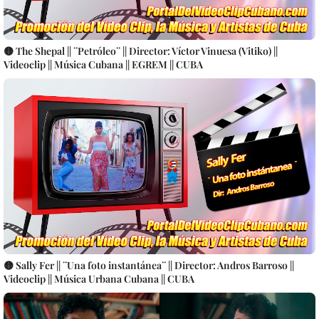
🟡 The Shepal || ¨Petróleo¨ || Director: Víctor Vinuesa (Vitiko) ||
Videoclip || Música Cubana || EGREM || CUBA
🟡 Sally Fer || ¨Una foto instantánea¨ || Director: Andros Barroso ||
Videoclip || Música Urbana Cubana || CUBA