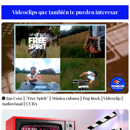
Videoclips que también te pueden interesar
🟡 Jan Cruz || ¨Free Spirit¨ || Música cubana || Pop Rock || Videoclip ||
Audiovisual || CUBA