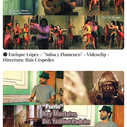
🟡 Enrique López - ¨Salsa y Flamenco¨ - Videoclip -
Directora: Ilsis Céspedes