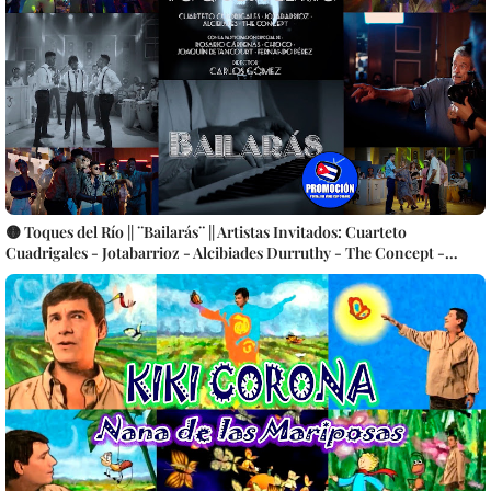
🟡 Toques del Río || ¨Bailarás¨ || Artistas Invitados: Cuarteto
Cuadrigales - Jotabarrioz - Alcibiades Durruthy - The Concept -
Participación especial: Rosario Cárdenas - Choco - Joaquín
Betancourt - Fernando Pérez || Director: Carlos Gómez || Música
cubana || Videoclip || CUBA