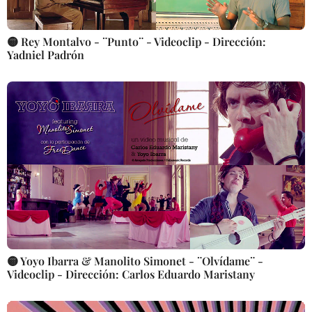
🟡 Rey Montalvo - ¨Punto¨ - Videoclip - Dirección:
Yadniel Padrón
🟡 Yoyo Ibarra & Manolito Simonet - ¨Olvídame¨ -
Videoclip - Dirección: Carlos Eduardo Maristany