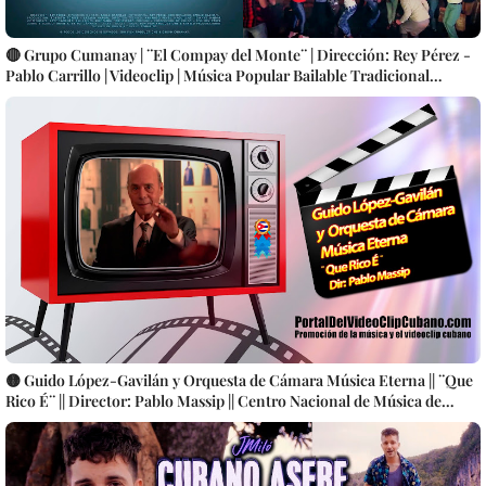
🔴 Grupo Cumanay | ¨El Compay del Monte¨ | Dirección: Rey Pérez -
Pablo Carrillo | Videoclip | Música Popular Bailable Tradicional
Cubana | Son Montuno | Punto Guajiro | Artistas Cubanos | Canción |
CUBA
🟡 Guido López-Gavilán y Orquesta de Cámara Música Eterna || ¨Que
Rico É¨ || Director: Pablo Massip || Centro Nacional de Música de
Concierto || Música cubana || Videoclip || CUBA