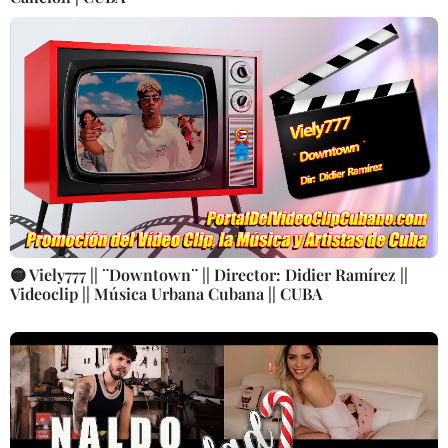
🟡 Viely777 || ¨Downtown¨ || Director: Didier Ramírez ||
Videoclip || Música Urbana Cubana || CUBA