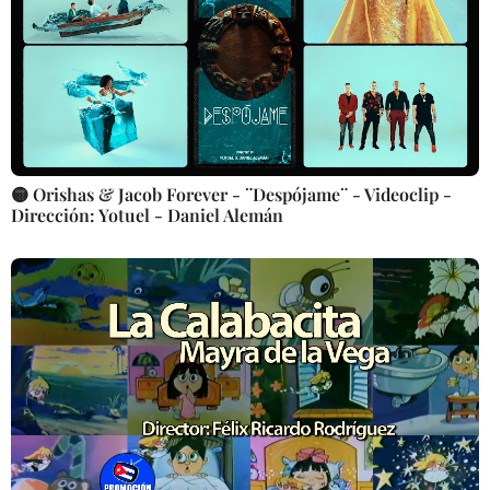
🟡 Orishas & Jacob Forever - ¨Despójame¨ - Videoclip -
Dirección: Yotuel - Daniel Alemán