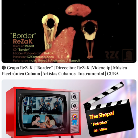
🔴 Grupo ReZaK | ¨Border¨ | Dirección: ReZaK | Videoclip | Música
Electrónica Cubana | Artistas Cubanos | Instrumental | CUBA