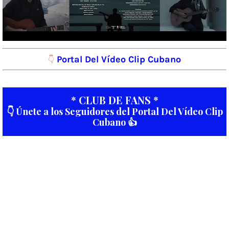
Portal Del Vídeo Clip Cubano
👇
* CLUB DE FANS *
👇 Únete a los Seguidores del Portal Del Vídeo Clip
Cubano 👍