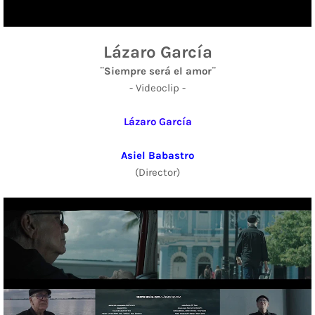
Lázaro García
¨Siempre será el amor¨
- Videoclip -
Lázaro García
Asiel Babastro
(Director)