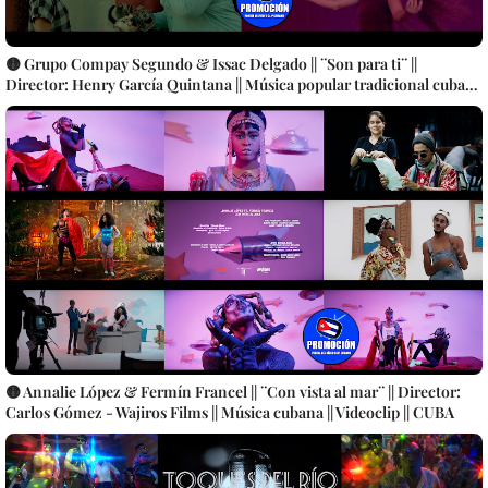
🟡 Grupo Compay Segundo & Issac Delgado || ¨Son para ti¨ ||
Director: Henry García Quintana || Música popular tradicional cubana
|| Videoclip || CUBA
🟡 Annalie López & Fermín Francel || ¨Con vista al mar¨ || Director:
Carlos Gómez - Wajiros Films || Música cubana || Videoclip || CUBA