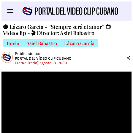
🟡 Lázaro García - ¨Siempre será el amor¨ 📺
Videoclip - 🎬 Director: Asiel Babastro
Inicio
Asiel Babastro
Lázaro García
Publicado por
PORTAL DEL VÍDEO CLIP CUBANO
(Actualizado) agosto 18, 2020