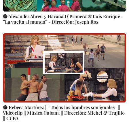
🟡 Alexander Abreu y Havana D´Primera & Luis Enrique -
¨La vuelta al mundo¨ - Dirección: Joseph Ros
🟡 Rebeca Martínez || ¨Todos los hombres son iguales¨ ||
Videoclip || Música Cubana || Dirección: Michel & Trujillo
|| CUBA