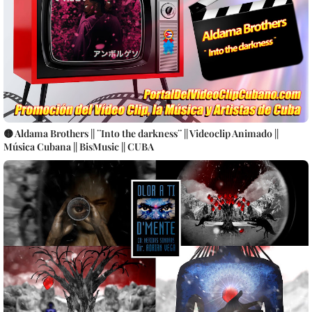
🟡 Aldama Brothers || ¨Into the darkness¨ || Videoclip Animado ||
Música Cubana || BisMusic || CUBA