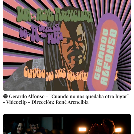
🟡 Gerardo Alfonso - ¨Cuando no nos quedaba otro lugar¨
- Videoclip - Dirección: René Arencibia