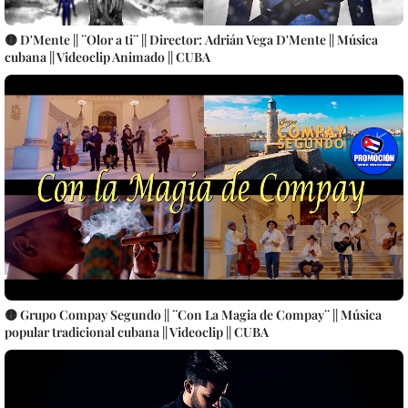
🟡 D'Mente || ¨Olor a ti¨ || Director: Adrián Vega D'Mente || Música
cubana || Videoclip Animado || CUBA
🟡 Grupo Compay Segundo || ¨Con La Magia de Compay¨ || Música
popular tradicional cubana || Videoclip || CUBA