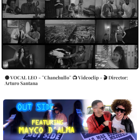
🟡 VOCAL LEO - ¨Chanchullo¨ 📺 Videoclip - 🎬 Director:
Arturo Santana