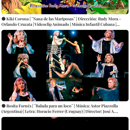
🟢 Kiki Corona | ¨Nana de las Mariposas¨ | Dirección: Rudy Mora -
Orlando Cruzata | Videoclip Animado | Música Infantil Cubana |
Artistas Cubanos | Canción | CUBA
🟢 Rosita Fornés | ¨Balada para un loco¨ | Música: Astor Piazzolla
(Argentina) | Letra: Horacio Ferrer (Uruguay) | Director: José A.
Jiménez | Videoclip | Música | Artistas Cubanos | Canción | CUBA