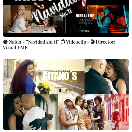
🟡 Naldo - ¨Navidad sin ti¨ 📺 Videoclip - 🎬 Director:
Visual EME