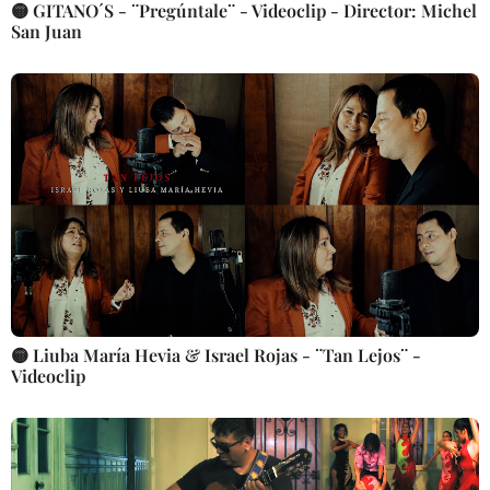
🟡 GITANO´S - ¨Pregúntale¨ - Videoclip - Director: Michel
San Juan
🟡 Liuba María Hevia & Israel Rojas - ¨Tan Lejos¨ -
Videoclip