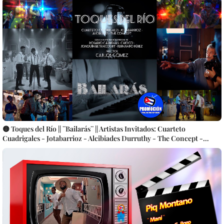
🟡 Toques del Río || ¨Bailarás¨ || Artistas Invitados: Cuarteto
Cuadrigales - Jotabarrioz - Alcibiades Durruthy - The Concept -
Participación especial: Rosario Cárdenas - Choco - Joaquín
Betancourt - Fernando Pérez || Director: Carlos Gómez || Música
cubana || Videoclip || CUBA