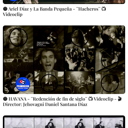
🟡 Ariel Díaz y La Banda Pequeña - ¨Hacheros¨ 📺
Videoclip
🟡 HAVANA - ¨Redención de fin de siglo¨ 📺 Videoclip - 🎬
Director: Jehovagni Daniel Santana Díaz