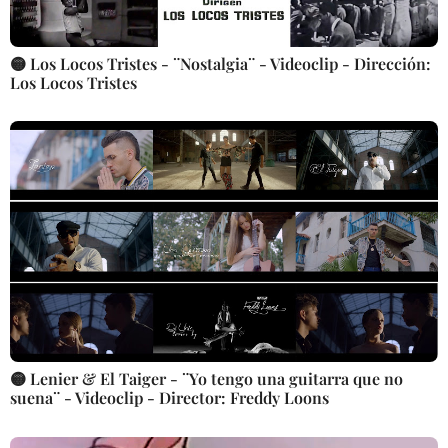
🟡 Los Locos Tristes - ¨Nostalgia¨ - Videoclip - Dirección:
Los Locos Tristes
🟡 Lenier & El Taiger - ¨Yo tengo una guitarra que no
suena¨ - Videoclip - Director: Freddy Loons