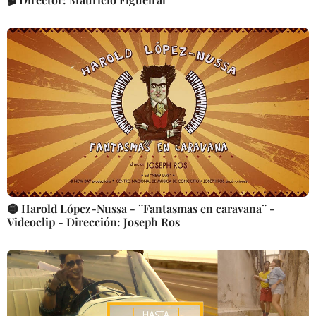
🟡 Harold López-Nussa - ¨Fantasmas en caravana¨ -
Videoclip - Dirección: Joseph Ros