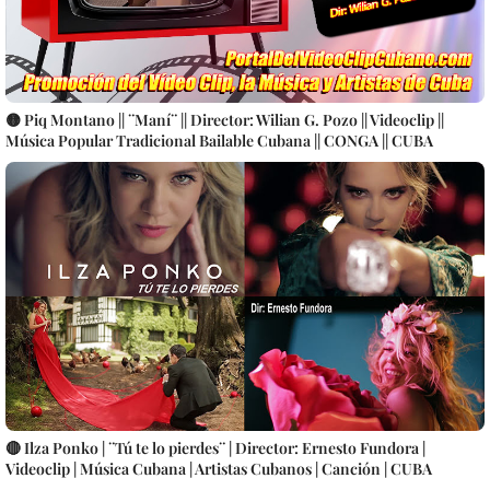
🟡 Piq Montano || ¨Maní¨ || Director: Wilian G. Pozo || Videoclip ||
Música Popular Tradicional Bailable Cubana || CONGA || CUBA
🔴 Ilza Ponko | ¨Tú te lo pierdes¨ | Director: Ernesto Fundora |
Videoclip | Música Cubana | Artistas Cubanos | Canción | CUBA