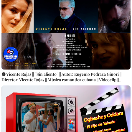
🟡 Vicente Rojas || ¨Sin aliento¨ || Autor: Eugenio Pedraza Ginori ||
Director: Vicente Rojas || Música romántica cubana || Videoclip ||
CUBA