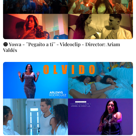
🟡 Yosva - ¨Pegaíto a ti¨ - Videoclip - Director: Ariam
Valdés