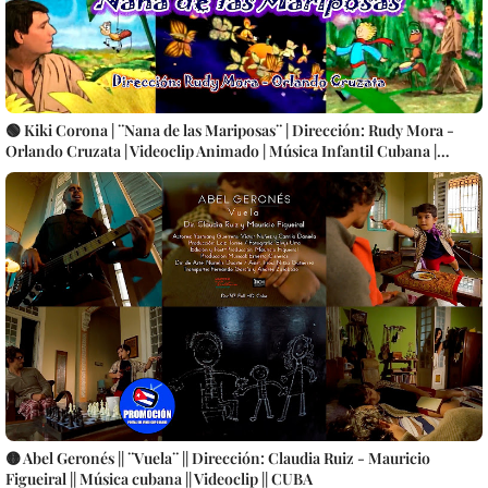
🟢 Kiki Corona | ¨Nana de las Mariposas¨ | Dirección: Rudy Mora -
Orlando Cruzata | Videoclip Animado | Música Infantil Cubana |
Artistas Cubanos | Canción | CUBA
🟡 Abel Geronés || ¨Vuela¨ || Dirección: Claudia Ruiz - Mauricio
Figueiral || Música cubana || Videoclip || CUBA