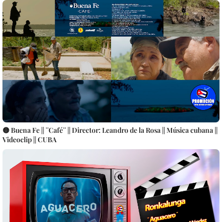
🟡 Buena Fe || ¨Café¨ || Director: Leandro de la Rosa || Música cubana ||
Videoclip || CUBA