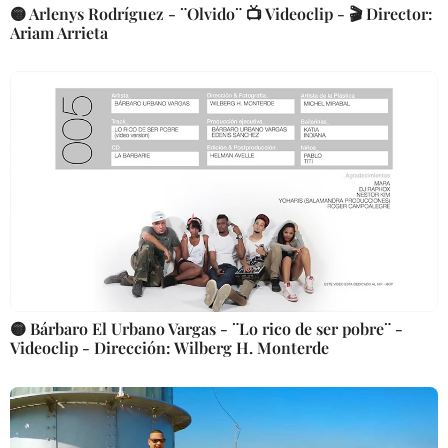
🟡 Arlenys Rodríguez - ¨Olvido¨ 📺 Videoclip - 🎬 Director:
Ariam Arrieta
🟡 Bárbaro El Urbano Vargas - ¨Lo rico de ser pobre¨ -
Videoclip - Dirección: Wilberg H. Monterde