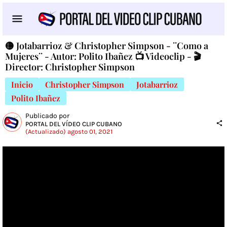
🟡 Jotabarrioz & Christopher Simpson - ¨Como a
Mujeres¨ - Autor: Polito Ibañez 📺 Videoclip - 🎬
Director: Christopher Simpson
Inicio
Christopher Simpson
Jotabarrioz
Polito Ibañez
Publicado por
PORTAL DEL VÍDEO CLIP CUBANO
(Actualizado) agosto 01, 2021