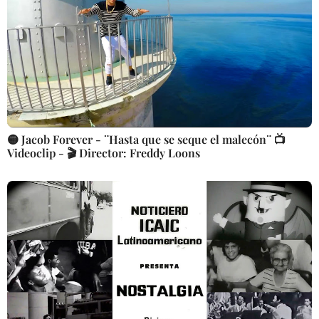
🟡 Jacob Forever - ¨Hasta que se seque el malecón¨ 📺
Videoclip - 🎬 Director: Freddy Loons