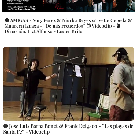
🟡 AMIGAS - Sory Pérez & Niurka Reyes & Ivette Cepeda &
Maureen Iznaga - ¨De mis recuerdos¨ 📺 Videoclip - 🎬
Dirección: Lizt Alfonso - Lester Brito
🟡 José Luis Barba Bonet & Frank Delgado - ¨Las playas de
Santa Fe¨ - Videoclip