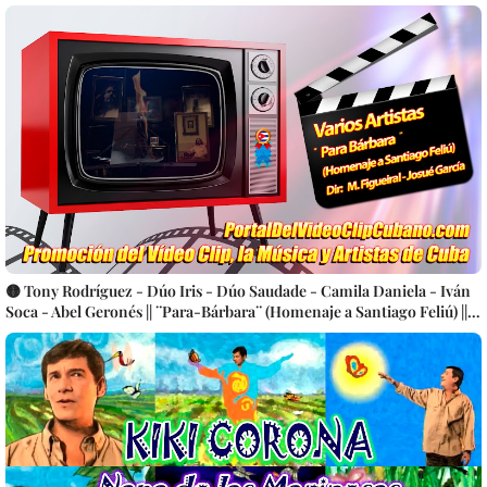
🟡 Tony Rodríguez - Dúo Iris - Dúo Saudade - Camila Daniela - Iván
Soca - Abel Geronés || ¨Para-Bárbara¨ (Homenaje a Santiago Feliú) ||
Dirección: Mauricio Figueiral - Josué García || Videoclip || Música
Cubana || Trova || CUBA