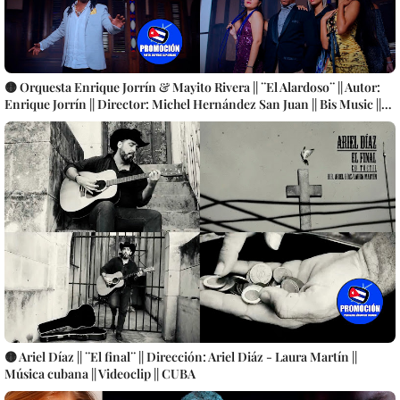
🟡 Orquesta Enrique Jorrín & Mayito Rivera || ¨El Alardoso¨ || Autor:
Enrique Jorrín || Director: Michel Hernández San Juan || Bis Music ||
Música popular bailable cubana || Videoclip || CUBA
🟡 Ariel Díaz || ¨El final¨ || Dirección: Ariel Diáz - Laura Martín ||
Música cubana || Videoclip || CUBA