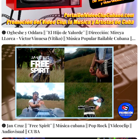
🟡 Ogbeshe y Oddara || ¨El Hijo de Yalorde¨ || Dirección: Mireya
LLorca - Víctor Vinuesa (Vitiko) || Música Popular Bailable Cubana ||
SON - SALSA - TIMBA || Videoclip || CUBA
🟡 Jan Cruz || ¨Free Spirit¨ || Música cubana || Pop Rock || Videoclip ||
Audiovisual || CUBA