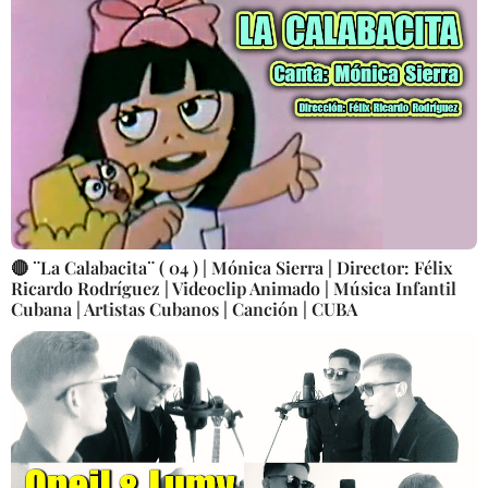
🔴 ¨La Calabacita¨ ( 04 ) | Mónica Sierra | Director: Félix
Ricardo Rodríguez | Videoclip Animado | Música Infantil
Cubana | Artistas Cubanos | Canción | CUBA