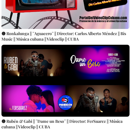
🟡 Ronkalunga || ¨Aguacero¨ || Director: Carlos Alberto Méndez || Bis
Music || Música cubana || Videoclip || CUBA
🟡 Rubén & Gabi || ¨Dame un Beso¨ || Director: FerSuarez || Música
cubana || Videoclip || CUBA