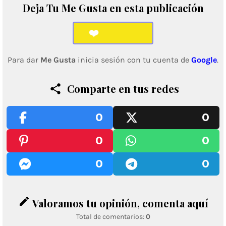
Deja Tu Me Gusta en esta publicación
❤️
Para dar
Me Gusta
inicia sesión con tu cuenta de
Google
.
Comparte en tus redes
0
0
0
0
0
0
edit
Valoramos tu opinión, comenta aquí
Total de comentarios:
0