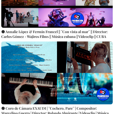
🟡 Annalie López & Fermín Francel || ¨Con vista al mar¨ || Director:
Carlos Gómez - Wajiros Films || Música cubana || Videoclip || CUBA
🟢 Coro de Cámara EXAUDI | ¨Cochero, Pare¨ | Compositor:
Marcelino Guerra | Director: Rolando Almirante | Videoclip | Música