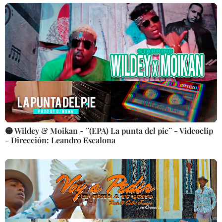
🟡 Wildey & Moikan - ¨(EPA) La punta del pie¨ - Videoclip
- Dirección: Leandro Escalona