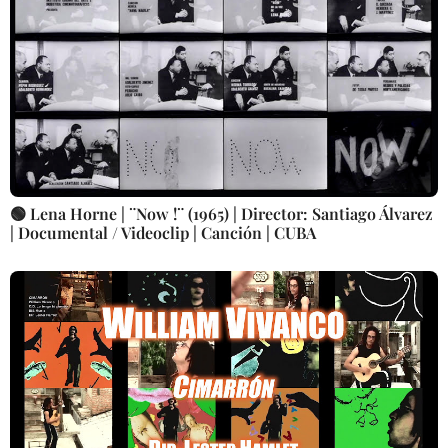
🟢 Lena Horne | ¨Now !¨ (1965) | Director: Santiago Álvarez
| Documental / Videoclip | Canción | CUBA