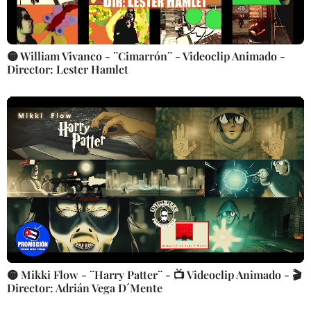
🟡 William Vivanco - ¨Cimarrón¨ - Videoclip Animado -
Director: Lester Hamlet
🟡 Mikki Flow - ¨Harry Patter¨ - 📺 Videoclip Animado - 🎬
Director: Adrián Vega D´Mente