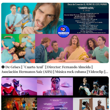
🟡 De Grises || ¨Cuarto Azul¨ || Director: Fernando Almeida ||
Asociación Hermanos Saiz (AHS) || Música rock cubana || Videoclip ||
CUBA