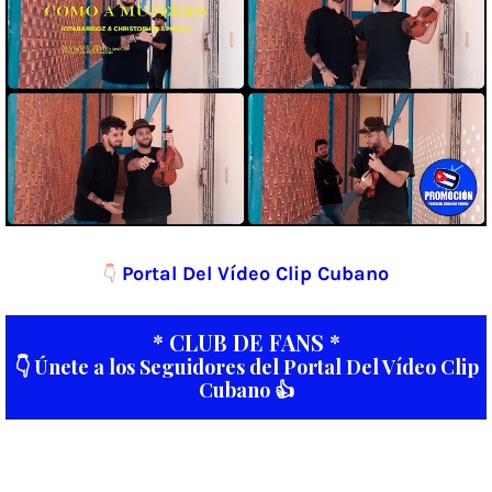
Portal Del Vídeo Clip Cubano
👇
* CLUB DE FANS *
👇 Únete a los Seguidores del Portal Del Vídeo Clip
Cubano 👍