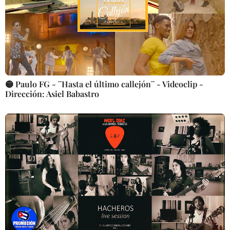
🟡 Paulo FG - ¨Hasta el último callejón¨ - Videoclip -
Dirección: Asiel Babastro