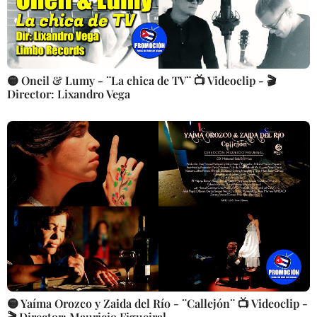
🟡 Oneil & Lumy - ¨La chica de TV¨ 📺 Videoclip - 🎬
Director: Lixandro Vega
🟡 Yaíma Orozco y Zaida del Río - ¨Callejón¨ 📺 Videoclip -
🎬 Director: Mauricio Figueiral