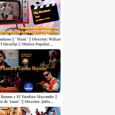
ntano || ¨Maní¨ || Director: Wilian
| Videoclip || Música Popular
nal Bailable Cubana || CONGA ||
r Ramos y El Tumbao Mayombe ||
a de Amor¨ || Director: Julio
 || Música popular bailable
| EGREM || Videoclip || CUBA