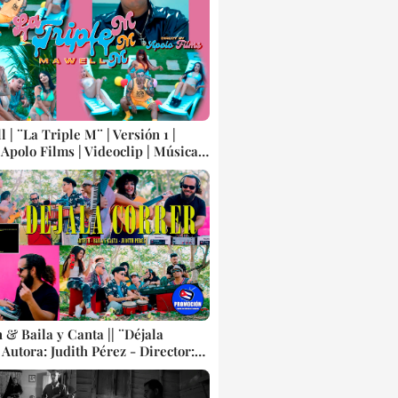
p || CUBA
 | ¨La Triple M¨ | Versión 1 |
 Apolo Films | Videoclip | Música
 Artistas | CUBA
 & Baila y Canta || ¨Déjala
| Autora: Judith Pérez - Director:
uel Reyes || Asociación Hermanos
) || Música electrónica cubana ||