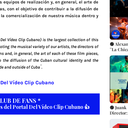
Cubanos 
s equipos de realización y, en general, el arte de
s, con el objetivo de contribuir a la difusión de
a la comercialización de nuestra música dentro y
Del Vídeo Clip Cubano) is the largest collection of this
🟢 Alexa
ing the musical variety of our artists, the directors of
¨La Chica
s and, in general, the art of each of these film pieces,
Freddy L
Bailable
o the diffusion of the Cuban cultural identity and the
Artistas
de and outside of Cuba¨.
 Del Vídeo Clip Cubano
CLUB DE FANS *
es del Portal Del Vídeo Clip Cubano 👍
🟢 Juank 
Director:
Urbana C
Canción 