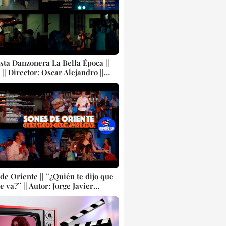
sta Danzonera La Bella Época ||
¨ || Director: Oscar Alejandro ||
opular tradicional bailable
 Videoclip || CUBA
de Oriente || ¨¿Quién te dijo que
e va?¨ || Autor: Jorge Javier
|| Dirección: Alejandro Reyes -
Charón || Música popular
al bailable cubana || SON ||
p || CUBA