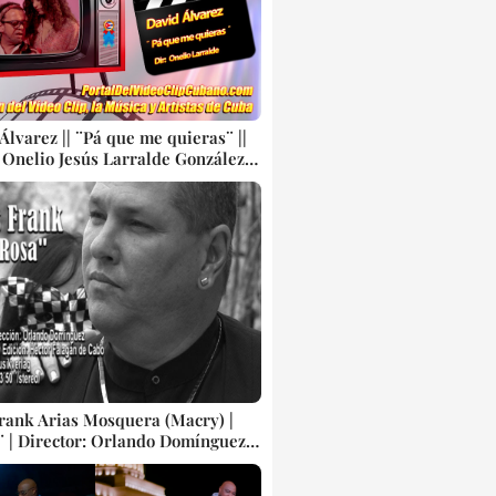
Álvarez || ¨Pá que me quieras¨ ||
 Onelio Jesús Larralde González ||
 Producciones Colibrí - Ministerio
ra República de Cuba || Videoclip
a Cubana || CUBA
Frank Arias Mosquera (Macry) |
¨ | Director: Orlando Domínguez |
p | Música Popular Bailable
nal Cubana | SON | Artistas