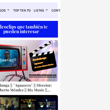
GOS
TOP TEN 7D
LISTAS
CONTACTO
deoclips que también te
pueden interesar
unga || ¨Aguacero¨ || Director:
berto Méndez || Bis Music ||
ubana || Videoclip || CUBA