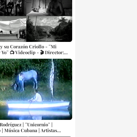
p || CUBA
 y su Corazón Criollo - ¨Mi
 Yo¨ 📺 Videoclip - 🎬 Director:
o Almeida. CUBA
 Rodríguez | ¨Unicornio¨ |
 | Música Cubana | Artistas
| Canción | CUBA