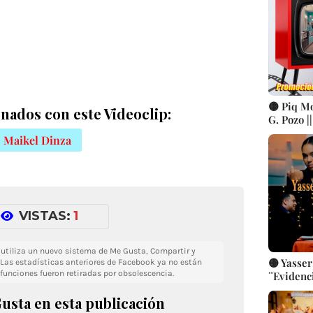
🟡 Piq Mo
nados con este Videoclip:
G. Pozo |
Tradicio
Maikel Dinza
CUBA
VISTAS:
1
o utiliza un nuevo sistema de Me Gusta, Compartir y
🟡 Yasse
Las estadísticas anteriores de Facebook ya no están
 funciones fueron retiradas por obsolescencia.
¨Evidenci
Martínez
usta en esta publicación
cubana |