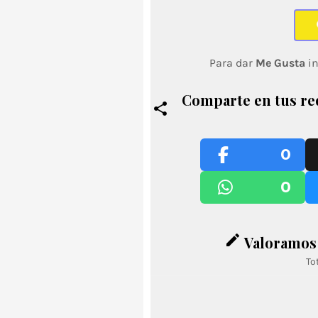
Para dar
Me Gusta
in
Comparte en tus re
0
0
edit
Valoramos 
To