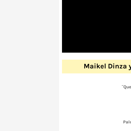
Maikel Dinza 
¨Que
Pal