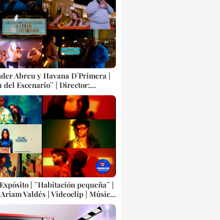
| Canción | CUBA
nder Abreu y Havana D´Primera |
 del Escenario¨ | Director:
oons | Videoclip | Música Popular
 Cubana | SON - SALSA - TIMBA |
 Cubanos | Canción | CUBA
Expósito | ¨Habitación pequeña¨ |
 Ariam Valdés | Videoclip | Música
ubana | Artistas Cubanos |
| CUBA