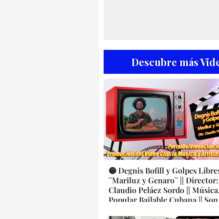
Descubre más Vide
🟡 Degnis Bofill y Golpes Libres
¨Mariluz y Genaro¨ || Director:
Claudio Peláez Sordo || Música
Popular Bailable Cubana || Son
Salsa - Timba || Videoclip || CU