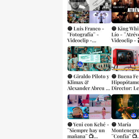
🟡 Luis Franco -
🟡 King Whi
¨Fotografía¨ -
Lío - ¨Atrév
Videoclip -
Videoclip - 
Dirección: Luis
Director: E
Najmías Jr
Pérez
🟡 Giraldo Piloto y
🟡 Buena Fe 
Klimax &
Hipopótamo¨
Alexander Abreu -
Director: L
¨Mi ventana¨ 📺
de la Rosa |
Videoclip - 🎬
cubana || Vi
Director: Joseph
|| CUBA
Ros. CUBA
🟡 Yeni con Kché -
🟡 María
¨Siempre hay un
Montenegro
mañana¨ 📺
¨Confía¨ 📺