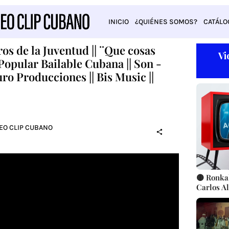
INICIO
¿QUIÉNES SOMOS?
CATÁLO
os de la Juventud || ¨Que cosas
Vi
 Popular Bailable Cubana || Son -
uro Producciones || Bis Music ||
DEO CLIP CUBANO
🟡 Ronkal
Carlos Al
Música c