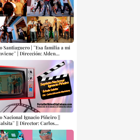
o Santiaguero | ¨Esa familia a mi
nviene¨ | Dirección: Alden
- Aramis Fonseca | Videoclip |
opular Bailable tradicional
Artistas Cubanos | Canción |
o Nacional Ignacio Piñeiro ||
alsita¨ || Director: Carlos
Maristany || Producciones Colibrí
 Música Tradicional Cubana ||