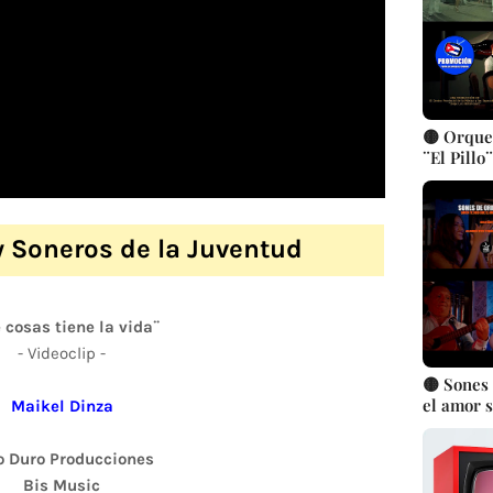
🟡 Orque
¨El Pillo
Música p
cubana ||
y Soneros de la Juventud
 cosas tiene la vida¨
- Videoclip -
🟡 Sones 
el amor s
Maikel Dinza
González 
Reinier 
o Duro Producciones
tradicion
Bis Music
Videocli