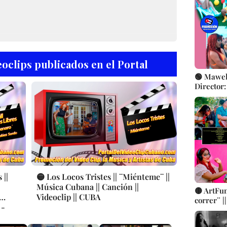
Videocli
oclips publicados en el Portal
🟢 Mawell
Director:
Cubana |
 ||
🟡 Los Locos Tristes || ¨Miénteme¨ ||
Música Cubana || Canción ||
🟡 ArtFun
Videoclip || CUBA
correr¨ |
 -
Luis Man
BA
Saíz (AHS