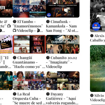
Videocli
te &
🟡 El Yambo -
🟡 Cimafunk -
ete¨ 📺
¨Enamorémonos¨
Kamankola - Nam
🎬
📺 Videoclip - 🎬
San Fong - ¨Al otro
rnesto
Director: Rey
lado del río¨ 📺
🟡 Alexis
Pérez
Videoclip
Caballo y
Fernand
|| ¨El
🟡 Changüí
🟡 Cubanito 20.02
 ||
Guantánamo -
- ¨Imagínate¨ -
eandro
¨Hazlo como yo¨ 📺
Videoclip
| Música
Videoclip - 🎬
deoclip
Director: Carlos
Gómez
🟡 La Real
🟡 Dayany
🔴 Silvio
 -
Orquesta Cuba -
Gutiérrez - ¨Aquí
Videoclip
¨Se muere de sed la
volverás rogando¨
Cubanos 