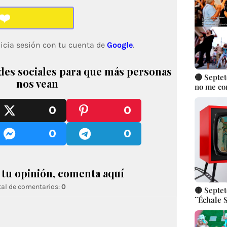
❤️
icia sesión con tu cuenta de
Google
.
des sociales para que más personas
🔴 Septet
nos vean
no me co
González 
Música P
0
0
Cubana | 
CUBA
0
0
tu opinión, comenta aquí
tal de comentarios:
0
🟡 Septet
¨Échale S
Eduardo 
|| SON ||