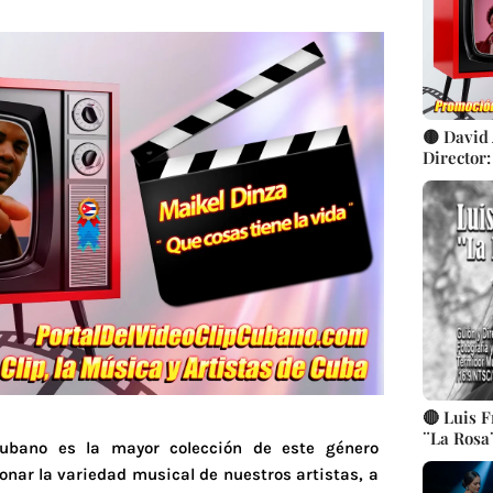
🟡 David 
Director:
i4films -
de Cultu
|| Músic
🔴 Luis 
¨La Rosa
Cubano es la mayor colección de este género
Videocli
nar la variedad musical de nuestros artistas, a
Tradicio