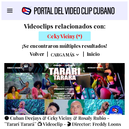
Videoclips relacionados con:
Ceky Viciny (*)
¡Se encontraron múltiples resultados!
Volver
|
|
Inicio
CARGA MÁS
🟡 Cuban Deejays & Ceky Viciny & Rosaly Rubio -
¨Tararí Tarará¨ 📺 Videoclip - 🎬 Director: Freddy Loons