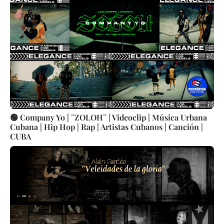
🟢 Company Yo | ¨ZOLOH¨ | Videoclip | Música Urbana
Cubana | Hip Hop | Rap | Artistas Cubanos | Canción |
CUBA