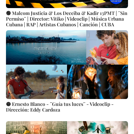
🟢 Malcom Justicia & Los Deceiba & Kadir 13PMT | ¨Sin
Permiso¨ | Director: Vitiko | Videoclip | Música Urbana
Cubana | RAP | Artistas Cubanos | Canción | CUBA
🟡 Ernesto Blanco - ¨Guía tus luces¨ - Videoclip -
Dirección: Eddy Cardoza