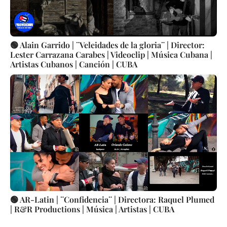
🟢 Alain Garrido | ¨Veleidades de la gloria¨ | Director:
Lester Carrazana Carabes | Videoclip | Música Cubana |
Artistas Cubanos | Canción | CUBA
🟢 AR-Latin | ¨Confidencia¨ | Directora: Raquel Plumed
| R&R Productions | Música | Artistas | CUBA