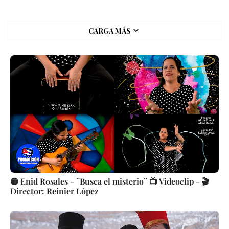
CARGA MÁS
🟡 Enid Rosales - ¨Busca el misterio¨ 📺 Videoclip - 🎬
Director: Reinier López