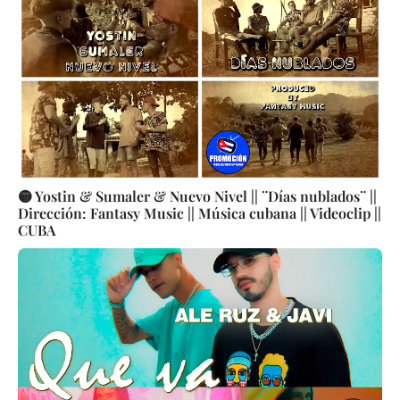
🟡 Yostin & Sumaler & Nuevo Nivel || ¨Días nublados¨ ||
Dirección: Fantasy Music || Música cubana || Videoclip ||
CUBA