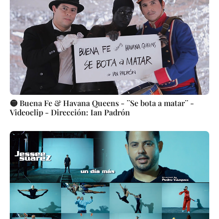
🟡 Buena Fe & Havana Queens - ¨Se bota a matar¨ -
Videoclip - Dirección: Ian Padrón