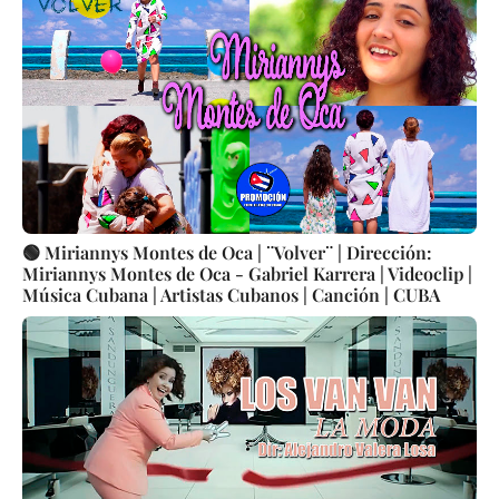
🟢 Miriannys Montes de Oca | ¨Volver¨ | Dirección:
Miriannys Montes de Oca - Gabriel Karrera | Videoclip |
Música Cubana | Artistas Cubanos | Canción | CUBA