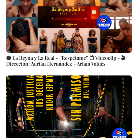
🟡 La Reyna y La Real - ¨Respétame¨ 📺 Videoclip - 🎬
Dirección: Adrián Hernández - Ariam Valdés