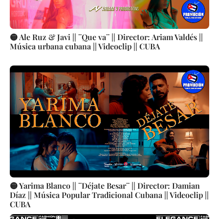
🟡 Ale Ruz & Javi || ¨Que va¨ || Director: Ariam Valdés ||
Música urbana cubana || Videoclip || CUBA
🟡 Yarima Blanco || ¨Déjate Besar¨ || Director: Damian
Díaz || Música Popular Tradicional Cubana || Videoclip ||
CUBA