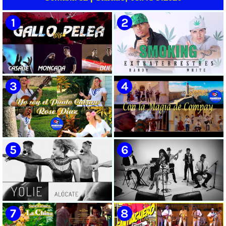
🟡 Casabe & Moncada & Buena
🟡 Randy & White -
Fe - ¨Gallo de pelea¨ - Videoclip
Extraterrestres - ¨Smoking¨ -
- Dirección: Omar Leyva
Videoclip - Dirección: Pepe
Salom
🟡 Rose Díaz || ¨Yo soy el Punto
🟡 Grupo Compay Segundo ||
Cubano¨ (Autores: Celina
¨Con La Magia de Compay¨ ||
González y Reutilio
Música popular tradicional
Domínguez) || Director:
cubana || Videoclip || CUBA
Yuliades Mariño Cabello ||
Música popular tradicional