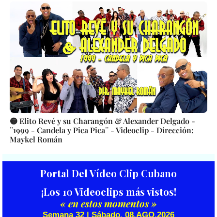
🟡 Elito Revé y su Charangón & Alexander Delgado -
¨1999 - Candela y Pica Pica¨ - Videoclip - Dirección:
Maykel Román
Portal Del Vídeo Clip Cubano
¡Los 10 Videoclips más vistos!
« en estos momentos »
Semana 32 | Sábado, 08.AGO.2026