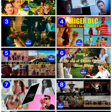
🟡 Susel Gómez (La China) ||
🟡 F-CUBA - ¨Solita¨ -
¨Oye Mi Leloley¨ || Director:
Videoclip - Director: Asiel
Onelio Jesús Larralde González
Babastro
|| Música popular bailable
cubana || Videoclip || CUBA
🟡 María Montenegro -
🟡 Riger DLC || ¨LCA ( La
¨Confía¨ 📺 Videoclip. CUBA
Expansión )¨ || Director: Dani
A.R || Música cubana || Videoclip
|| CUBA
🟡 Grupo Compay Segundo ||
🟡 Rose Díaz || ¨Yo soy el Punto
¨Con La Magia de Compay¨ ||
Cubano¨ (Autores: Celina
Música popular tradicional
González y Reutilio