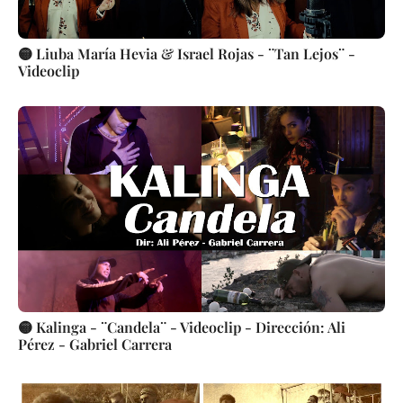
🟡 Liuba María Hevia & Israel Rojas - ¨Tan Lejos¨ -
Videoclip
🟡 Kalinga - ¨Candela¨ - Videoclip - Dirección: Ali
Pérez - Gabriel Carrera