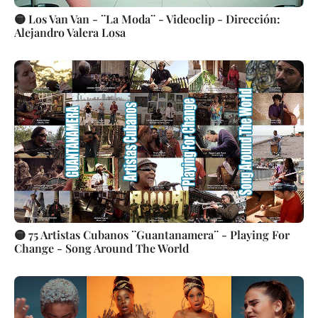
🟡 Los Van Van - ¨La Moda¨ - Videoclip - Dirección:
Alejandro Valera Losa
🟡 75 Artistas Cubanos ¨Guantanamera¨ - Playing For
Change - Song Around The World