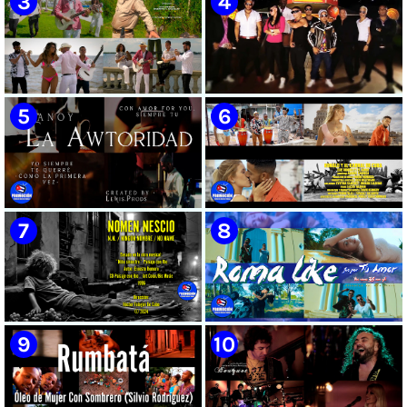
🟡 Susel Gómez (La China) ||
🟢 Pirro | ¨Vuelve a mi¨ |
¨Oye Mi Leloley¨ || Director:
Videoclip | Música Urbana
Onelio Jesús Larralde González
Cubana | Artistas Cubanos |
|| Música popular bailable
Canción | CUBA
cubana || Videoclip || CUBA
🟡 Tico González - ¨Aunque se
🔴 Osmani García & Varios
pare la mula¨ - Videoclip -
Artistas | ¨Chupi Chupi¨ |
Dirección: John Meriles -
Director: Joel Guilian | Videoclip
Roberto C. González
| Música Urbana Cubana |
Artistas Cubanos | Canción |
CUBA
🟢 Hanoy La Awtoridad |
🟡 Ronald & El Karnal de Cuba
¨Siempre Tú¨ | Director:
- ¨Que bonito es el amor¨ 📺
LEWIS.PRODS | Videoclip |
Videoclip - 🎬 Director: Andros
Música Urbana Cubana |
Barroso
Artistas Cubanos | Canción |
CUBA