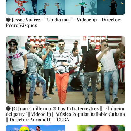
🟡 Jessee Suárez - ¨Un día más¨ - Videoclip - Director:
Pedro Vázquez
🟡 JG Juan Guillermo & Los Extraterrestres || ¨El dueño
del party¨ || Videoclip || Música Popular Bailable Cubana
|| Director: AdrianoDJ || CUBA