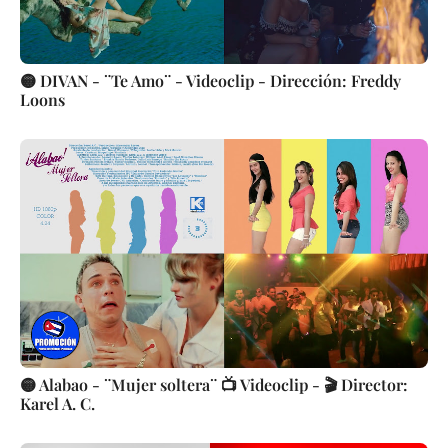
🟡 DIVAN - ¨Te Amo¨ - Videoclip - Dirección: Freddy
Loons
🟡 Alabao - ¨Mujer soltera¨ 📺 Videoclip - 🎬 Director:
Karel A. C.