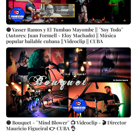
🟡 Yasser Ramos y El Tumbao Mayombe || ¨Soy Todo¨
(Autores: Juan Formell - Eloy Machado) || Música
popular bailable cubana || Videoclip || CUBA
🟡 Bouquet - ¨Mind Blower¨ 📺 Videoclip - 🎬 Director
Mauricio Figueiral 👉 CUBA 👌