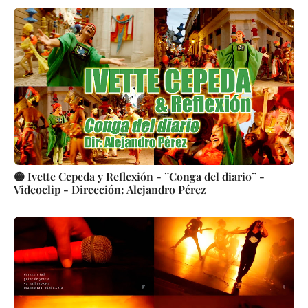
🟡 Ivette Cepeda y Reflexión - ¨Conga del diario¨ -
Videoclip - Dirección: Alejandro Pérez