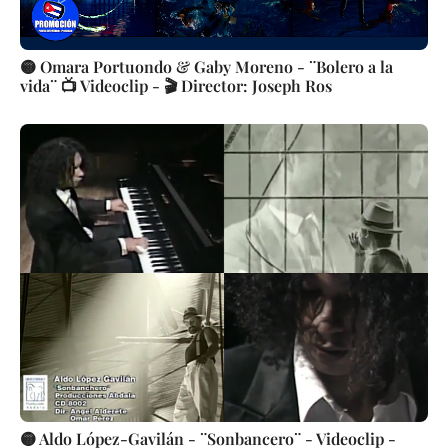
🟡 Omara Portuondo & Gaby Moreno - ¨Bolero a la
vida¨ 📺 Videoclip - 🎬 Director: Joseph Ros
🟡 Aldo López-Gavilán - ¨Sonbancero¨ - Videoclip -