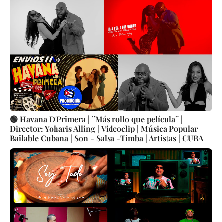
🟢 Havana D'Primera | ¨Más rollo que película¨ |
Director: Yoharis Alling | Videoclip | Música Popular
Bailable Cubana | Son - Salsa -Timba | Artistas | CUBA