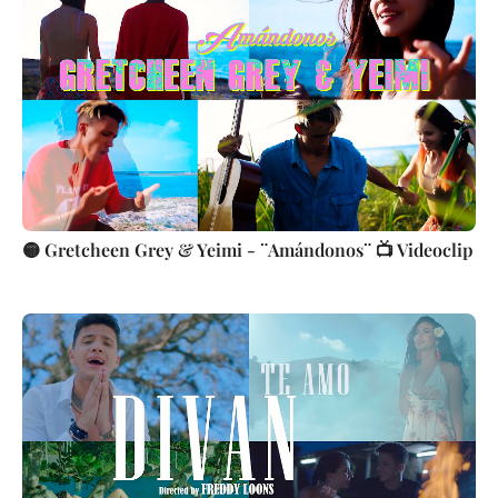
🟡 Gretcheen Grey & Yeimi - ¨Amándonos¨ 📺 Videoclip