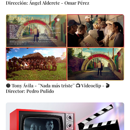
Dirección: Ángel Alderete - Omar Pérez
🟡 Tony Ávila - ¨Nada más triste¨ 📺 Videoclip - 🎬
Director: Pedro Pulido