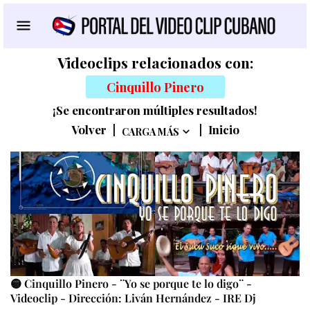
Videoclips relacionados con:
Cinquillo Pinero
¡Se encontraron múltiples resultados!
Volver
|
|
Inicio
CARGA MÁS
🟡 Cinquillo Pinero - ¨Yo se porque te lo digo¨ -
Videoclip - Dirección: Liván Hernández - IRE Dj