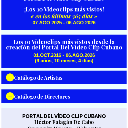
¡Los 10 Videoclips más vistos!
« en los últimos 365 días »
07.AGO.2025 - 06.AGO.2026
Los 10 Videoclips más vistos desde la
creación del Portal Del Vídeo Clip Cubano
01.OCT.2016 - 06.AGO.2026
(9 años, 10 meses, 4 días)
+
Catálogo de Artistas
08
0es3
AR-Latin
Abel Geronés
+
Catálogo de Directores
Abel Maceo
Aceituna sin Hueso
Achy Lang
Adalberto Álvarez y su Son
Agranel
Mauricio Figueiral
Charles Cabrera
Aisar y El Expresso de Cuba
Aixa & Bitácora
Carlos Gómez
Yeandro Tamayo Luvín
PORTAL DEL VÍDEO CLIP CUBANO
Alain Daniel
Alain Pérez
Héctor Falagán De Cabo
Camilo Suárez
Daryel Mustelier