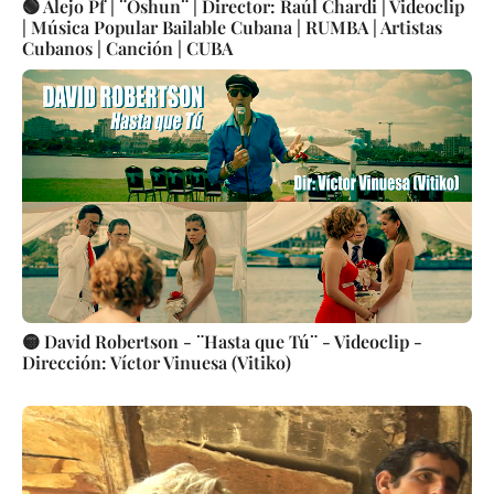
🟢 Alejo Pf | ¨Oshun¨ | Director: Raúl Chardi | Videoclip
| Música Popular Bailable Cubana | RUMBA | Artistas
Cubanos | Canción | CUBA
🟡 David Robertson - ¨Hasta que Tú¨ - Videoclip -
Dirección: Víctor Vinuesa (Vitiko)