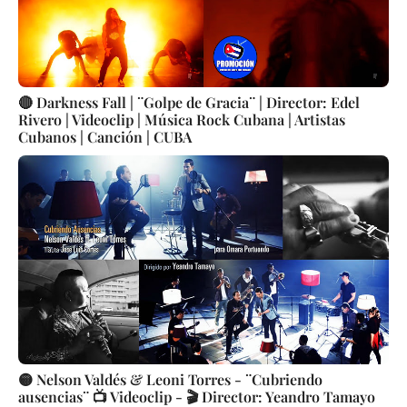
🔴 Darkness Fall | ¨Golpe de Gracia¨ | Director: Edel
Rivero | Videoclip | Música Rock Cubana | Artistas
Cubanos | Canción | CUBA
🟡 Nelson Valdés & Leoni Torres - ¨Cubriendo
ausencias¨ 📺 Videoclip - 🎬 Director: Yeandro Tamayo