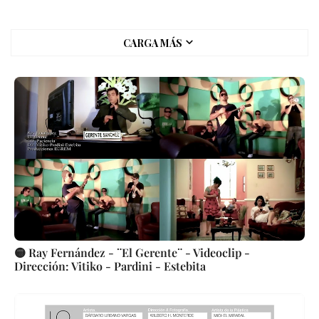
CARGA MÁS
🟡 Ray Fernández - ¨El Gerente¨ - Videoclip -
Dirección: Vitiko - Pardini - Estebita