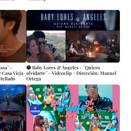
casa¨ -
🟡 Baby Lores & Ángeles - ¨Quiero
 Casa Vieja
olvidarte¨ - Videoclip - Dirección: Manuel
 Mellado
Ortega