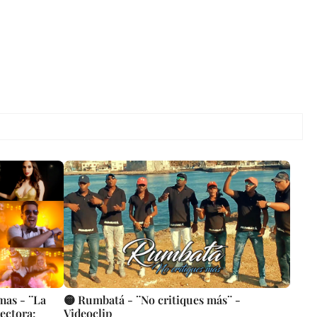
mas - ¨La
🟡 Rumbatá - ¨No critiques más¨ -
rectora:
Videoclip