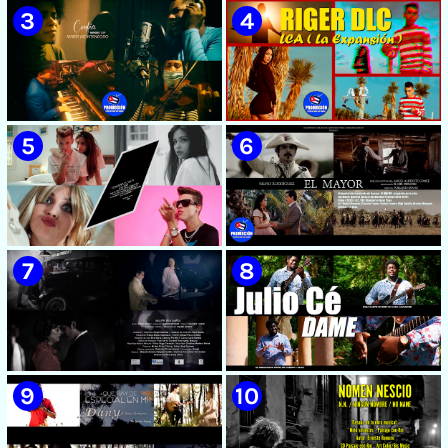
🟡 Susel Gómez (La China) ||
🟡 F-CUBA - ¨Solita¨ -
¨Oye Mi Leloley¨ || Director:
Videoclip - Director: Asiel
Onelio Jesús Larralde González
Babastro
|| Música popular bailable
cubana || Videoclip || CUBA
🟡 María Montenegro -
🟡 Riger DLC || ¨LCA ( La
¨Confía¨ 📺 Videoclip. CUBA
Expansión )¨ || Director: Dani
A.R || Música cubana || Videoclip
|| CUBA
🟡 July Roby || ¨Contigo o sin tí¨
🟡 Silvio Rodríguez - ¨El
|| Videoclip || Música Urbana
Mayor¨ 📺 Videoclip - 🎬
Cubana || Director: Marlon el
Director: Ángel Alderete -
Científiko || CUBA
Videoclip de la película de
ficción ¨EL MAYOR¨ inspirada
en la vida del Mayor General
Ignacio Agramonte y Loynaz /