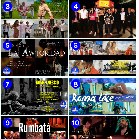
🟡 Susel Gómez (La China) ||
🟢 Pirro | ¨Vuelve a mi¨ |
¨Oye Mi Leloley¨ || Director:
Videoclip | Música Urbana
Onelio Jesús Larralde González
Cubana | Artistas Cubanos |
|| Música popular bailable
Canción | CUBA
cubana || Videoclip || CUBA
🟡 Tico González - ¨Aunque se
🔴 Osmani García & Varios
pare la mula¨ - Videoclip -
Artistas | ¨Chupi Chupi¨ |
Dirección: John Meriles -
Director: Joel Guilian |
Roberto C. González
Videoclip | Música Urbana
Cubana | Artistas Cubanos |
Canción | CUBA
🟢 Hanoy La Awtoridad |
🟡 Ronald & El Karnal de Cuba
¨Siempre Tú¨ | Director:
- ¨Que bonito es el amor¨ 📺
LEWIS.PRODS | Videoclip |
Videoclip - 🎬 Director: Andros
Música Urbana Cubana |
Barroso
Artistas Cubanos | Canción |
CUBA