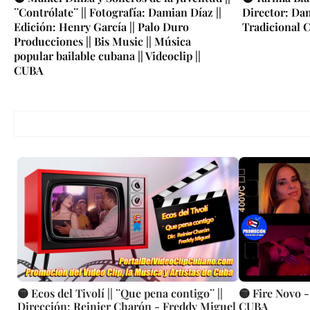
¨Contrólate¨ || Fotografía: Damian Díaz ||
Director: Da
Edición: Henry García || Palo Duro
Tradicional C
Producciones || Bis Music || Música
popular bailable cubana || Videoclip ||
CUBA
🟡 Ecos del Tivolí || ¨Que pena contigo¨ ||
🟡 Fire Novo -
Dirección: Reinier Charón - Freddy Miguel
CUBA