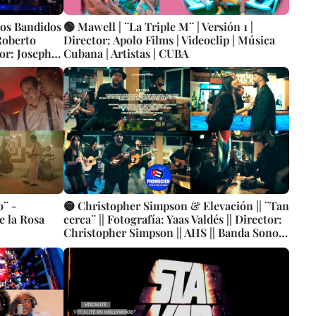
Los Bandidos
🟢 Mawell | ¨La Triple M¨ | Versión 1 |
Roberto
Director: Apolo Films | Videoclip | Música
tor: Joseph
Cubana | Artistas | CUBA
o¨ -
🟡 Christopher Simpson & Elevación || ¨Tan
e la Rosa
cerca¨ || Fotografía: Yaas Valdés || Director:
Christopher Simpson || AHS || Banda Sonora
Telenovela ¨Tan Lejos y Tan Cerca¨ ||
Música cubana || Videoclip || CUBA