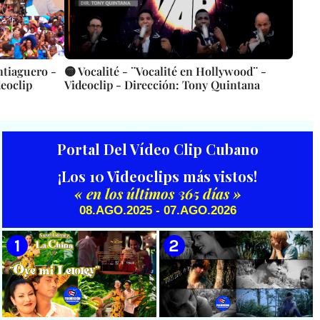
ntiaguero -
🟡 Vocalité - ¨Vocalité en Hollywood¨ -
eoclip
Videoclip - Dirección: Tony Quintana
Portal Del Vídeo Clip Cubano
¡Los 10 Videoclips más vistos!
« en los últimos 365 días »
08.AGO.2025 - 07.AGO.2026