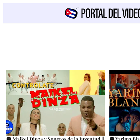
🟡 Maikel Dinza y Soneros de la Juventud ||
🟡 Yarima Blan