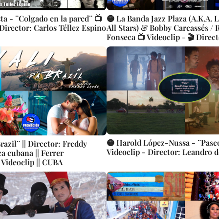
ta - ¨Colgado en la pared¨ 📺
🟡 La Banda Jazz Plaza (A.K.A. 
 Director: Carlos Téllez Espino
All Stars) & Bobby Carcassés / 
Fonseca 📺 Videoclip - 🎬 Direc
Ros
🟡 Harold López-Nussa - ¨Pase
 Brazil¨ || Director: Freddy
Videoclip - Director: Leandro d
a cubana || Ferrer
 Videoclip || CUBA