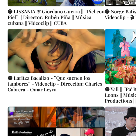
🟡 LISSANIA & Giordano Guerra || ¨Piel con
🟡 Norge Batis
Piel¨ || Director: Rubén Piña || Música
Videoclip - 🎬
cubana || Videoclip || CUBA
🟡 Laritza Bacallao - ¨Que suenen los
tambores¨ - Videoclip - Dirección: Charles
🟡 Yali || ¨Pa'
Cabrera - Omar Leyva
Loons || Músic
Productions ||