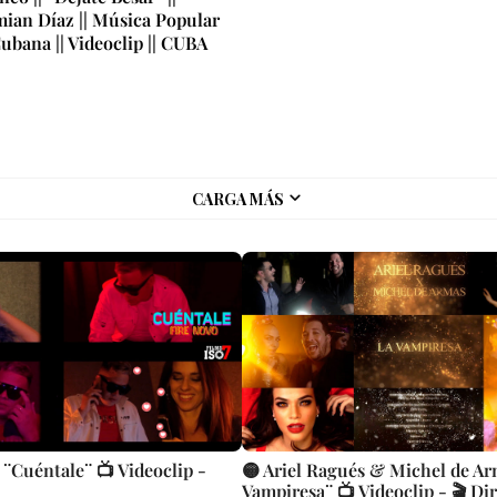
mian Díaz || Música Popular
ubana || Videoclip || CUBA
CARGA MÁS
 ¨Cuéntale¨ 📺 Videoclip -
🟡 Ariel Ragués & Michel de Ar
Vampiresa¨ 📺 Videoclip - 🎬 Di