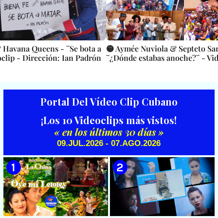
 Havana Queens - ¨Se bota a
🟡 Aymée Nuviola & Septeto Sa
oclip - Dirección: Ian Padrón
¨¿Dónde estabas anoche?¨ - Vid
Portal Del Vídeo Clip Cubano
¡Los 10 Videoclips más vistos!
« en los últimos 30 días »
09.JUL.2026 - 07.AGO.2026