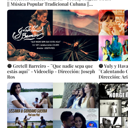
|| Música Popular Tradicional Cubana ||
SON || Videoclip || CUBA
🟡 Gretell Barreiro - ¨Que nadie sepa que
🟡 Yuly y Hav
estás aquí¨ - Videoclip - Dirección: Joseph
¨Calentando C
Ros
Dirección: Ar