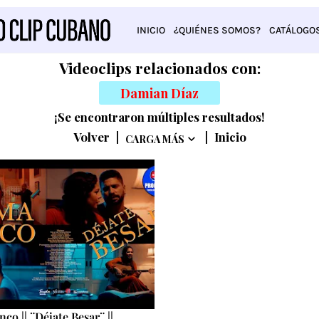
INICIO
¿QUIÉNES SOMOS?
CATÁLOGO
Videoclips relacionados con:
Damian Díaz
¡Se encontraron múltiples resultados!
Volver
|
|
Inicio
CARGA MÁS
co || ¨Déjate Besar¨ ||