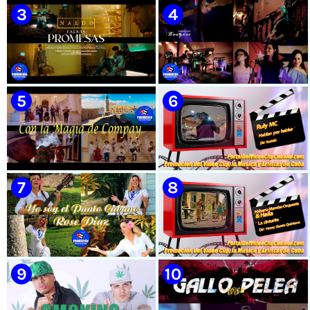
🟡 Susel Gómez (La China) ||
🟡 El Taiger & El Happy ||
¨Oye Mi Leloley¨ || Director:
¨Habla Matador¨ || Videoclip
Onelio Jesús Larralde González
Animado || Director: Arí Bayolo
|| Música popular bailable
|| Música Urbana Cubana ||
cubana || Videoclip || CUBA
CUBA
🟡 Naldo - ¨Falsas Promesas¨ 📺
🟡 Bouquet - ¨Dressed Up
Videoclip - 🎬 Dirección:
Animal¨ 📺 Videoclip - 🎬
Visualeme
Director: Mauricio Figueiral
🟡 Grupo Compay Segundo ||
🟡 Ruly MC || ¨Hablan por
¨Con La Magia de Compay¨ ||
hablar¨ || Realizador: Kuriaki ||
Música popular tradicional
Videoclip || Música Urbana
cubana || Videoclip || CUBA
Cubana || RAP || CUBA