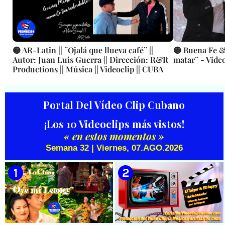
🟡 AR-Latin || ¨Ojalá que llueva café¨ ||
🟡 Buena Fe &
Autor: Juan Luis Guerra || Dirección: R&R
matar¨ - Vide
Productions || Música || Videoclip || CUBA
Portal Del Vídeo Clip Cubano
¡Los 10 Videoclips más vistos!
« en estos momentos »
Semana 32 | Viernes, 07.AGO.2026