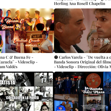
Herling Ana Rosell Chapelín
ana C & Buena Fe -
🟡 Carlos Varela - ¨De vuelta a 
azuela¨ - Videoclip -
Banda Sonora Original del filme
iam Valdés
- Videoclip - Dirección: Olivia