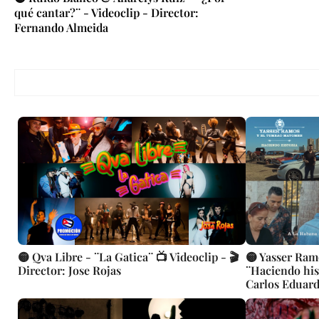
qué cantar?¨ - Videoclip - Director:
Fernando Almeida
🟡 Qva Libre - ¨La Gatica¨ 📺 Videoclip - 🎬
🟡 Yasser Ra
Director: Jose Rojas
¨Haciendo hist
Carlos Eduar