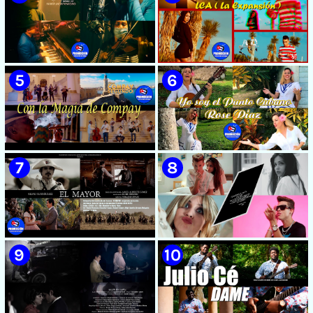
🟡 Susel Gómez (La China) ||
🟡 F-CUBA - ¨Solita¨ -
¨Oye Mi Leloley¨ || Director:
Videoclip - Director: Asiel
Onelio Jesús Larralde González
Babastro
|| Música popular bailable
cubana || Videoclip || CUBA
🟡 María Montenegro -
🟡 Riger DLC || ¨LCA ( La
¨Confía¨ 📺 Videoclip. CUBA
Expansión )¨ || Director: Dani
A.R || Música cubana || Videoclip
|| CUBA
🟡 Grupo Compay Segundo ||
🟡 Rose Díaz || ¨Yo soy el Punto
¨Con La Magia de Compay¨ ||
Cubano¨ (Autores: Celina
Música popular tradicional
González y Reutilio
cubana || Videoclip || CUBA
Domínguez) || Director:
Yuliades Mariño Cabello ||
Música popular tradicional
cubana - Punto Cubano -
Punto Guajiro || Videoclip ||
🟡 Silvio Rodríguez - ¨El
🟡 July Roby || ¨Contigo o sin tí¨
CUBA