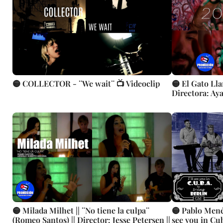
🟡 COLLECTOR - ¨We wait¨ 📺 Videoclip
🟡 El Gato Lla
Directora: Ay
🟡 Milada Milhet || ¨No tiene la culpa¨
🟡 Pablo Mené
(Romeo Santos) || Director: Jesse Petersen ||
see you in Cuba¨ - Videoclip