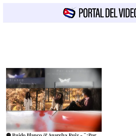
🟡 Ruido Blanco & Anarelys Ruiz - ¨¿Por