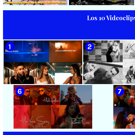
Animal¨ 📺 Videoclip - 🎬
Extraterrestres - ¨Smoking¨ -
Director: Mauricio Figueiral
Videoclip - Dirección: Pepe
Salom
Los 10 Videoclip
🟡 Habana Mambo Orquesta &
🟢 Paisaje con Río | NOMEN
Haila || ¨La cinturita¨ ||
NESCIO, basado en la obra
Director: Henry García
musical ¨Niño siniestro¨ |
Quintana || Videoclip || Música
Autor: Ernesto Romero |
Popular Bailable Cubana || Son
Director: Héctor Falagán De
- Salsa - Timba || CUBA
Cabo | Videoclip | Música Pop
Rock Cubana | Artistas Cubanos
| Instrumental | CUBA
🟡 Chacal - ¨No Volveré¨ - Videoclip
🟡 Adrián Berazaín
- Dirección: Adrián Sánchez Ávila
Manzanares - ¨Ya es 
Videoclip - Direcció