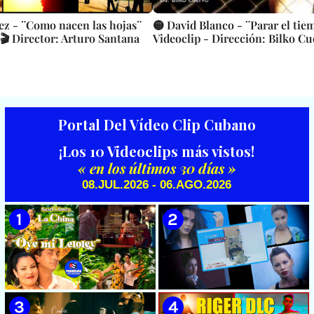
ñez - ¨Como nacen las hojas¨
🟡 David Blanco - ¨Parar el tie
 🎬 Director: Arturo Santana
Videoclip - Dirección: Bilko Cu
Portal Del Vídeo Clip Cubano
¡Los 10 Videoclips más vistos!
« en los últimos 30 días »
08.JUL.2026 - 06.AGO.2026