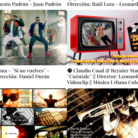
nesto Padrón - Juan Padrón
Dirección: Raúl Lora - Leonard
na - ¨Si no vuelves¨ -
🟡 Claudio Casal & Reynier Mar
irección: Daniel Durán
¨Cuéntale¨ || Director: Leonardo
Videoclip || Música Urbana Cuba
BisMusic || CUBA