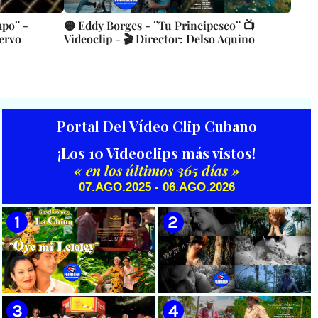
mpo¨ -
🟡 Eddy Borges - ¨Tu Principesco¨ 📺
ervo
Videoclip - 🎬 Director: Delso Aquino
Portal Del Vídeo Clip Cubano
¡Los 10 Videoclips más vistos!
« en los últimos 365 días »
07.AGO.2025 - 06.AGO.2026