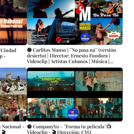
🟢 Carlitos Manso | ¨No pasa ná¨ (versión
¨Ciudad
desierto) | Director: Ernesto Fundora |
p -
Videoclip | Artistas Cubanos | Música |
Canción | MÉXICO - CUBA
 Nacional -
🟡 CompanyYo - ¨Forma tu película¨📺
 🎬
Videoclip - 🎬 Dirección: CYO