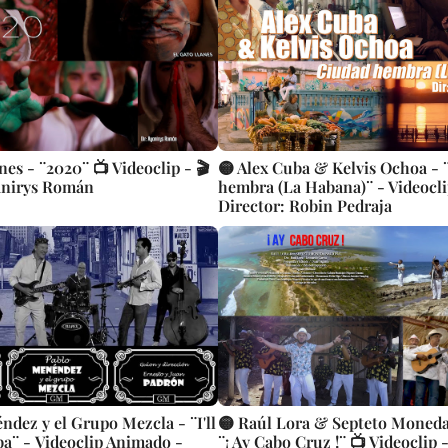
nes - ¨2020¨ 📺 Videoclip - 🎬
🟡 Alex Cuba & Kelvis Ochoa - 
anirys Román
hembra (La Habana)¨ - Videocli
Director: Robin Pedraja
ndez y el Grupo Mezcla - ¨I'll
🟡 Raúl Lora & Septeto Moneda
 Animado -
¨¡ Ay Cabo Cruz !¨ 📺 Videoclip -