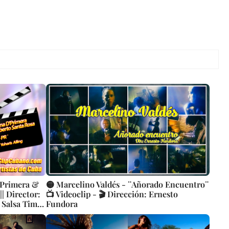
'Primera &
🟡 Marcelino Valdés - ¨Añorado Encuentro¨
| Director:
📺 Videoclip - 🎬 Dirección: Ernesto
n Salsa Timba
Fundora