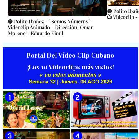
🟡 Polito Iba
📺 Videoclip -
🟡 Polito Ibañez - ¨Somos Números¨ -
Videoclip Animado - Dirección: Omar
Moreno - Eduardo Eimil
Portal Del Vídeo Clip Cubano
¡Los 10 Videoclips más vistos!
« en estos momentos »
Semana 32 | Jueves, 06.AGO.2026