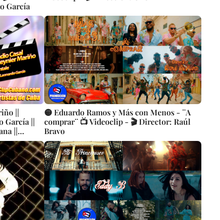
o García
iño ||
🟡 Eduardo Ramos y Más con Menos - ¨A
 García ||
comprar¨ 📺 Videoclip - 🎬 Director: Raúl
na ||
Bravo