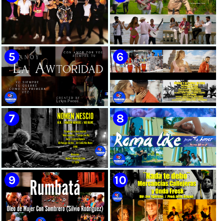
🟡 Susel Gómez (La China) ||
🟢 Pirro | ¨Vuelve a mi¨ |
¨Oye Mi Leloley¨ || Director:
Videoclip | Música Urbana
Onelio Jesús Larralde González
Cubana | Artistas Cubanos |
|| Música popular bailable
Canción | CUBA
cubana || Videoclip || CUBA
🔴 Osmani García & Varios
🟡 Tico González - ¨Aunque se
Artistas | ¨Chupi Chupi¨ |
pare la mula¨ - Videoclip -
Director: Joel Guilian |
Dirección: John Meriles -
Videoclip | Música Urbana
Roberto C. González
Cubana | Artistas Cubanos |
Canción | CUBA
🟢 Hanoy La Awtoridad |
🟡 Ronald & El Karnal de Cuba
¨Siempre Tú¨ | Director:
- ¨Que bonito es el amor¨ 📺
LEWIS.PRODS | Videoclip |
Videoclip - 🎬 Director: Andros
Música Urbana Cubana |
Barroso
Artistas Cubanos | Canción |
CUBA
🟢 Paisaje con Río | NOMEN
🟡 Roma Like - ¨Fue por tu