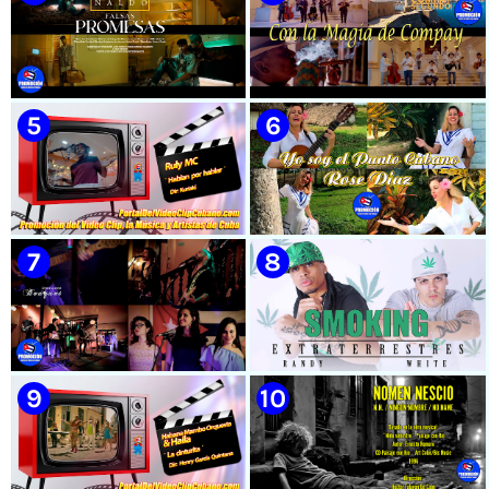
🟡 Susel Gómez (La China) ||
🟡 El Taiger & El Happy ||
¨Oye Mi Leloley¨ || Director:
¨Habla Matador¨ || Videoclip
Onelio Jesús Larralde González
Animado || Director: Arí Bayolo
|| Música popular bailable
|| Música Urbana Cubana ||
cubana || Videoclip || CUBA
CUBA
🟡 Naldo - ¨Falsas Promesas¨ 📺
🟡 Grupo Compay Segundo ||
Videoclip - 🎬 Dirección:
¨Con La Magia de Compay¨ ||
Visualeme
Música popular tradicional
cubana || Videoclip || CUBA
🟡 Ruly MC || ¨Hablan por
🟡 Rose Díaz || ¨Yo soy el Punto
hablar¨ || Realizador: Kuriaki ||
Cubano¨ (Autores: Celina
Videoclip || Música Urbana
González y Reutilio
Cubana || RAP || CUBA
Domínguez) || Director:
Yuliades Mariño Cabello ||
Música popular tradicional
cubana - Punto Cubano -
Punto Guajiro || Videoclip ||
🟡 Bouquet - ¨Dressed Up
🟡 Randy & White -
CUBA