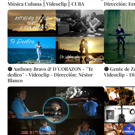
Música Cubana || Videoclip || CUBA
Dirección: Er
🟡 Anthony Bravo & D´CORAZON - ¨Te
🟡 Gente de Zo
dedico¨ - Videoclip - Dirección: Néstor
Videoclip - D
Blanco