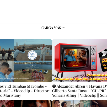
CARGA MÁS
mos y El Tumbao Mayombe -
🟡 Alexander Abreu y Havana D
oria¨ - Videoclip - Director:
Gilberto Santa Rosa || ¨CU-PR¨ |
do Maristany
Yoharis Alling || Videoclip || So
|| CUBA - PUERTO RICO