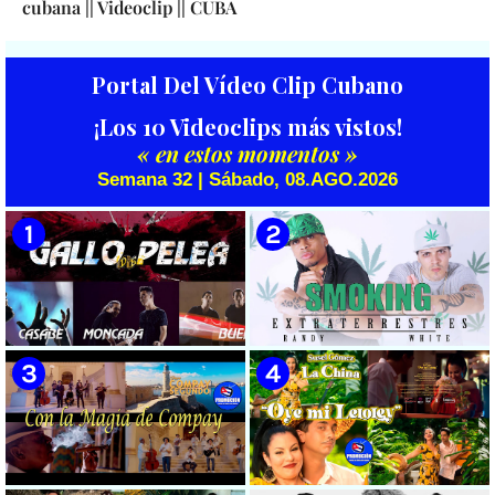
cubana || Videoclip || CUBA
Portal Del Vídeo Clip Cubano
¡Los 10 Videoclips más vistos!
« en estos momentos »
Semana 32 | Sábado, 08.AGO.2026
🟡 Casabe & Moncada & Buena
🟡 Randy & White -
Fe - ¨Gallo de pelea¨ - Videoclip
Extraterrestres - ¨Smoking¨ -
- Dirección: Omar Leyva
Videoclip - Dirección: Pepe