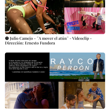
🟡 Julio Camejo - ¨A mover el atún¨ - Videoclip -
Dirección: Ernesto Fundora