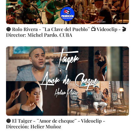
🟡 Rolo Rivera - ¨La Clave del Pueblo¨ 📺 Videoclip - 🎬
Director: Michel Pardo. CUBA
🟡 El Taiger - ¨Amor de cheque¨ - Videoclip -
Dirección: Helier Muñoz