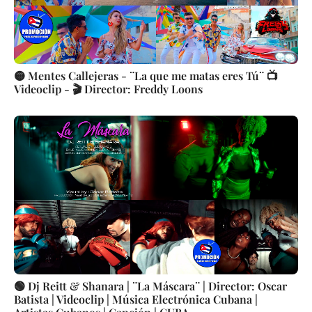
🟡 Mentes Callejeras - ¨La que me matas eres Tú¨ 📺
Videoclip - 🎬 Director: Freddy Loons
🟢 Dj Reitt & Shanara | ¨La Máscara¨ | Director: Oscar
Batista | Videoclip | Música Electrónica Cubana |