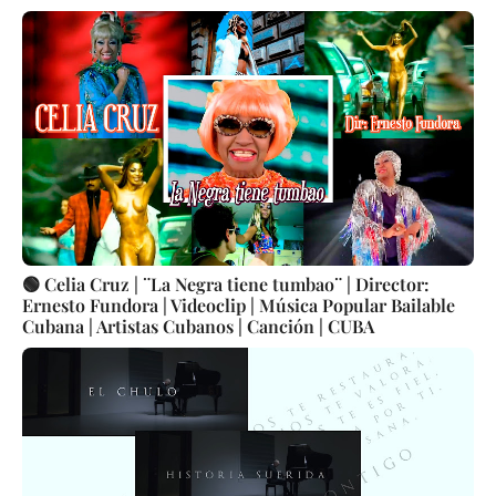
🟢 Celia Cruz | ¨La Negra tiene tumbao¨ | Director:
Ernesto Fundora | Videoclip | Música Popular Bailable
Cubana | Artistas Cubanos | Canción | CUBA