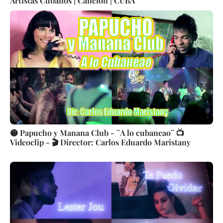
Artistas Cubanos | Canción | CUBA
🟡 Papucho y Manana Club - ¨A lo cubaneao¨ 📺
Videoclip - 🎬 Director: Carlos Eduardo Maristany