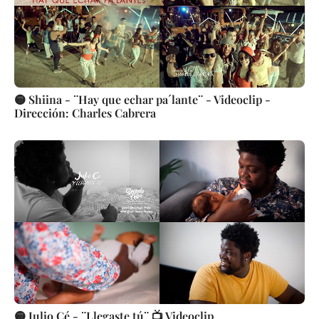
🟡 Shiina - ¨Hay que echar pa´lante¨ - Videoclip -
Dirección: Charles Cabrera
🟡 Julio Cé - ¨Llegaste tú¨ 📺 Videoclip