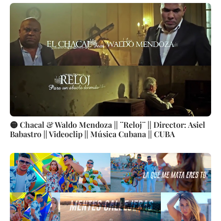
🟡 Chacal & Waldo Mendoza || ¨Reloj¨ || Director: Asiel
Babastro || Videoclip || Música Cubana || CUBA