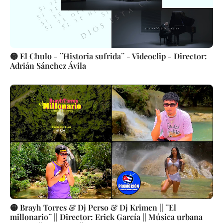
🟡 El Chulo - ¨Historia sufrida¨ - Videoclip - Director:
Adrián Sánchez Ávila
🟡 Brayh Torres & Dj Perso & Dj Krimen || ¨El
millonario¨ || Director: Erick García || Música urbana