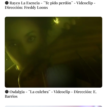
🟡 Rayco La Esencia - ¨Te pido perdón¨ - Videoclip -
Dirección: Freddy Loons
🟡 Osdalgia - ¨La culebra¨ - Videoclip - Dirección: E.
Barrios