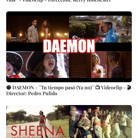
🟡 DAEMON - ¨Tu tiempo pasó (Ya no)¨ 📺 Videoclip - 🎬
Director: Pedro Pulido