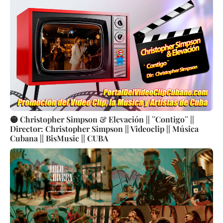
🟡 Christopher Simpson & Elevación || ¨Contigo¨ ||
Director: Christopher Simpson || Videoclip || Música
Cubana || BisMusic || CUBA