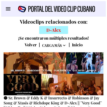
Videoclips relacionados con:
D-Alex
¡Se encontraron múltiples resultados!
Volver
|
|
Inicio
CARGA MÁS
🟡 Sr. Brown & Eddy K & Insurrecto & Robinson & Jay
Song & Xtasis & Richdope King & D-Alex || ¨Very Good¨