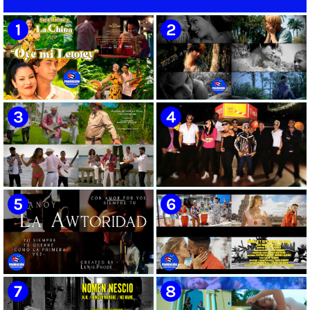
en la vida del Mayor General
Ignacio Agramonte y Loynaz /
Director: Rigoberto López Pego
/ ICAIC 👉 CUBA 👌
🟡 Susel Gómez (La China) ||
🟢 Pirro | ¨Vuelve a mi¨ |
¨Oye Mi Leloley¨ || Director:
Videoclip | Música Urbana
Onelio Jesús Larralde González
Cubana | Artistas Cubanos |
|| Música popular bailable
Canción | CUBA
cubana || Videoclip || CUBA
🟡 Tico González - ¨Aunque se
🔴 Osmani García & Varios
pare la mula¨ - Videoclip -
Artistas | ¨Chupi Chupi¨ |
Dirección: John Meriles -
Director: Joel Guilian | Videoclip
Roberto C. González
| Música Urbana Cubana |
Artistas Cubanos | Canción |
CUBA