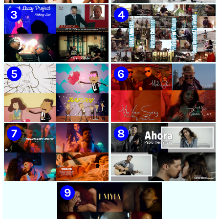
🟡 Chacal - ¨No Volveré¨ -
🟡 Adrián Berazaín & Luna
Videoclip - Dirección: Adrián
Manzanares - ¨Ya es
Sánchez Ávila
después¨ - Videoclip -
Dirección: Lester Hamlet
🟡 Sweet Lizzy Project -
🟡 75 Artistas Cubanos
¨Nothing Lasts¨ - Videoclip -
¨Guantanamera¨ - Playing
Dirección: Víctor Vinuesa
For Change - Song Around
(Vitiko)
The World
🟡 Zafiros - ¨Un nombre de
🟡 Máxima Alerta & Eduardo
mujer¨ - Proyecto Anima
Antonio - ¨Me veo sexy¨ -
EGREM - Videoclip Animado
Videoclip - Dirección:
- Dirección: Landy García
Ramón Cruz