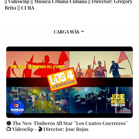
|| Videoclip || Música Urbana Cubana || Director: Gregory
Brito || CUBA
CARGA MÁS
🟡 The New Timberos All Star ¨Los Cuatro Guerreros¨
📺 Videoclip - 🎬 Director: Jose Rojas