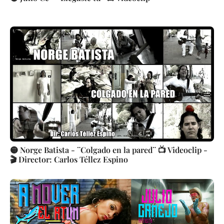
🟡 Norge Batista - ¨Colgado en la pared¨ 📺 Videoclip -
🎬 Director: Carlos Téllez Espino