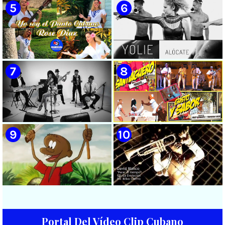
Salom
🟡 Grupo Compay Segundo ||
🟡 Susel Gómez (La China) ||
¨Con La Magia de Compay¨ ||
¨Oye Mi Leloley¨ || Director:
Música popular tradicional
Onelio Jesús Larralde González
cubana || Videoclip || CUBA
|| Música popular bailable
cubana || Videoclip || CUBA
🟡 Rose Díaz || ¨Yo soy el Punto
🟡 Yolie - ¨Alócate¨ - Videoclip -
Cubano¨ (Autores: Celina
Dirección: Pedro Vázquez
González y Reutilio
Domínguez) || Director:
Yuliades Mariño Cabello ||
Música popular tradicional
cubana - Punto Cubano -
Punto Guajiro || Videoclip ||
🟡 Lázaro Valdés & Bamboleo -
🟡 Septeto Santiaguero - ¨Gusto
CUBA
¨Necesito tiempo¨ - Videoclip -
y Sabor¨ - Videoclip -
Dirección: Salamandra
Dirección: David Hernández -
Productions
Baghavan Ishaya
Portal Del Vídeo Clip Cubano