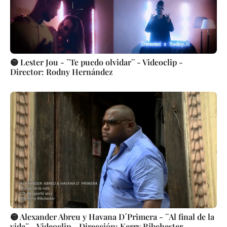
🟡 Lester Jou - ¨Te puedo olvidar¨ - Videoclip -
Director: Rodny Hernández
🟡 Alexander Abreu y Havana D´Primera - ¨Al final de la
vida¨ - Videoclip - Dirección: Kerry Ribchester