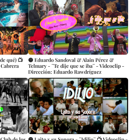
 de qué) 📺
🟡 Eduardo Sandoval & Alain Pérez &
s Cabrera
Telmary - ¨Te dije que se iba¨ - Videoclip -
Dirección: Eduardo Rawdríguez
Club de los
🟡 Laito y su Sonora - ¨Idilio¨ 📺 Videoclip -