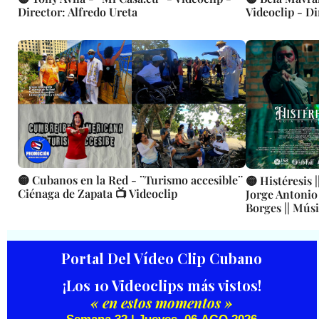
Director: Alfredo Ureta
Videoclip - D
🟡 Cubanos en la Red - ¨Turismo accesible¨
🟡 Histéresis |
Ciénaga de Zapata 📺 Videoclip
Jorge Antonio
Borges || Músi
CUBA
Portal Del Vídeo Clip Cubano
¡Los 10 Videoclips más vistos!
« en estos momentos »