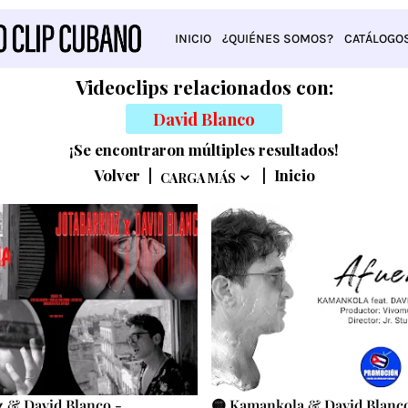
INICIO
¿QUIÉNES SOMOS?
CATÁLOGO
Videoclips relacionados con:
David Blanco
¡Se encontraron múltiples resultados!
Volver
|
|
Inicio
CARGA MÁS
z & David Blanco -
🟡 Kamankola & David Blanco