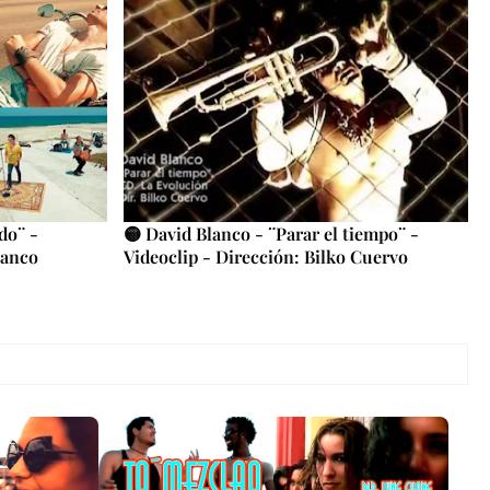
do¨ -
🟡 David Blanco - ¨Parar el tiempo¨ -
lanco
Videoclip - Dirección: Bilko Cuervo