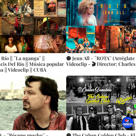
 Río || ¨La nganga¨ ||
🟡 Jenn All - ¨ROTA¨ (Arréglate
cis Del Río || Música popular
Videoclip - 🎬 Director: Charle
a || Videoclip || CUBA
ak - ¨Bésame mucho¨ -
🟡 The Cuban Golden Club - El 