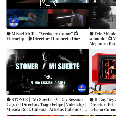
🟡 Misael MCR - ¨Verdadero Amor¨ 📺
🟡 Eric Ménde
Videoclip - 🎬 Director: Humberto Díaz
sonando¨ 📺 Vi
Alejandro Rey
🟢 STONER | ¨Mi Suerte¨ (V-Day Session
🟡 B-Boy Rey &
Cap. 1) | Director: Tiago Felipe | Videoclip |
Director: Eric
Música Rock Cubana | Artistas Cubanos |
Urbana Cubana
Canción | CUBA