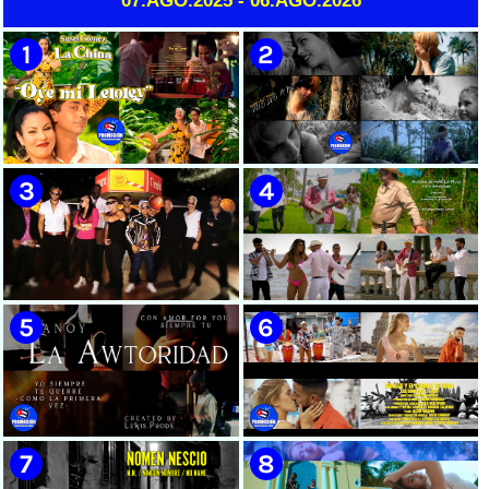
07.AGO.2025 - 06.AGO.2026
🟡 Susel Gómez (La China) ||
🟢 Pirro | ¨Vuelve a mi¨ |
¨Oye Mi Leloley¨ || Director:
Videoclip | Música Urbana
Onelio Jesús Larralde González
Cubana | Artistas Cubanos |
|| Música popular bailable
Canción | CUBA
cubana || Videoclip || CUBA
🔴 Osmani García & Varios
🟡 Tico González - ¨Aunque se
Artistas | ¨Chupi Chupi¨ |
pare la mula¨ - Videoclip -
Director: Joel Guilian |
Dirección: John Meriles -
Videoclip | Música Urbana
Roberto C. González
Cubana | Artistas Cubanos |