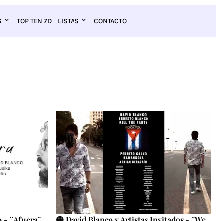
S
TOP TEN 7D
LISTAS
CONTACTO
 - ¨Afuera¨
🟡 David Blanco y Artistas Invitados - ¨We