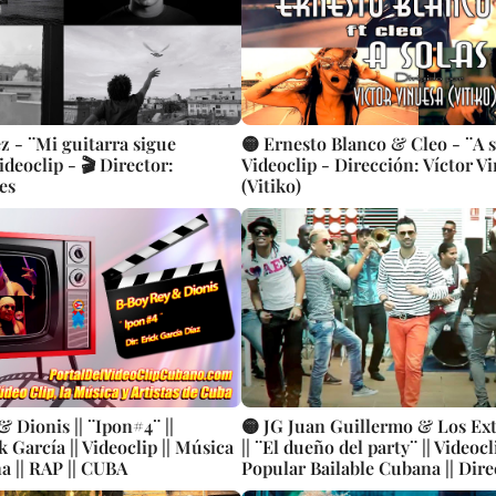
z - ¨Mi guitarra sigue
🟡 Ernesto Blanco & Cleo - ¨A s
deoclip - 🎬 Director:
Videoclip - Dirección: Víctor V
es
(Vitiko)
 Dionis || ¨Ipon#4¨ ||
🟡 JG Juan Guillermo & Los Ext
k García || Videoclip || Música
|| ¨El dueño del party¨ || Videocl
 || RAP || CUBA
Popular Bailable Cubana || Dire
AdrianoDJ || CUBA