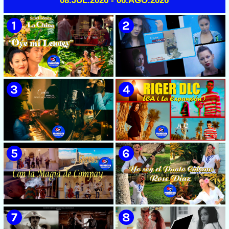
08.JUL.2026 - 06.AGO.2026
🟡 Susel Gómez (La China) ||
🟡 F-CUBA - ¨Solita¨ -
¨Oye Mi Leloley¨ || Director:
Videoclip - Director: Asiel
Onelio Jesús Larralde González
Babastro
|| Música popular bailable
cubana || Videoclip || CUBA
🟡 María Montenegro -
🟡 Riger DLC || ¨LCA ( La
¨Confía¨ 📺 Videoclip. CUBA
Expansión )¨ || Director: Dani
A.R || Música cubana || Videoclip
|| CUBA