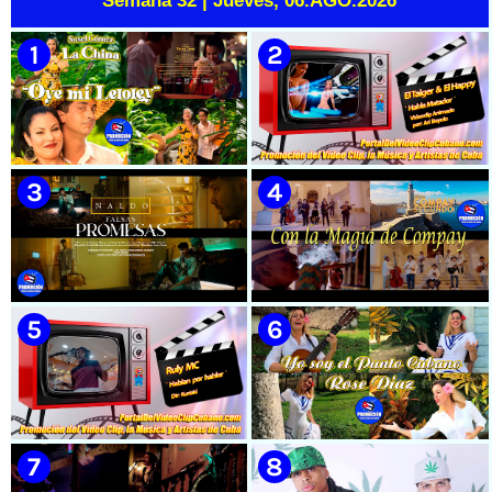
Semana 32 | Jueves, 06.AGO.2026
🟡 Susel Gómez (La China) ||
🟡 El Taiger & El Happy ||
¨Oye Mi Leloley¨ || Director:
¨Habla Matador¨ || Videoclip
Onelio Jesús Larralde González
Animado || Director: Arí Bayolo
|| Música popular bailable
|| Música Urbana Cubana ||
cubana || Videoclip || CUBA
CUBA
🟡 Naldo - ¨Falsas Promesas¨ 📺
🟡 Grupo Compay Segundo ||
Videoclip - 🎬 Dirección:
¨Con La Magia de Compay¨ ||
Visualeme
Música popular tradicional
cubana || Videoclip || CUBA