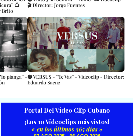
icura¨ 📺
🎬 Director: Jorge Fuentes
 Brito
’io pianga¨ -
🟡 VERSUS - ¨Te Vas¨ - Videoclip - Director:
rón
Eduardo Saenz
Portal Del Vídeo Clip Cubano
¡Los 10 Videoclips más vistos!
« en los últimos 365 días »