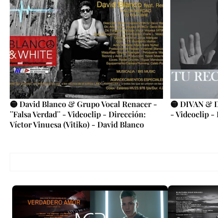
🟡 David Blanco & Grupo Vocal Renacer -
🟡 DIVAN & D
¨Falsa Verdad¨ - Videoclip - Dirección:
- Videoclip -
Víctor Vinuesa (Vitiko) - David Blanco