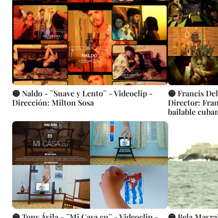
🟡 Naldo - ¨Suave y Lento¨ - Videoclip -
🟡 Francis Del
Dirección: Milton Sosa
Director: Fran
bailable cuban
🟡 Tony Ávila - ¨Mi Casa.cu¨ - Videoclip -
🟡 Bela Mavr