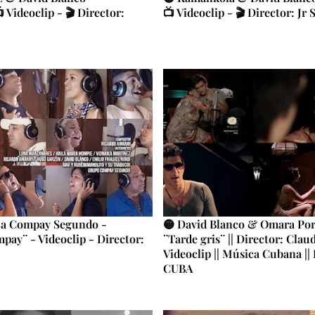
 Videoclip - 🎬 Director:
📺 Videoclip - 🎬 Director: Jr 
 a Compay Segundo -
🟡 David Blanco & Omara Por
pay¨ - Videoclip - Director:
¨Tarde gris¨ || Director: Claud
Videoclip || Música Cubana || 
CUBA