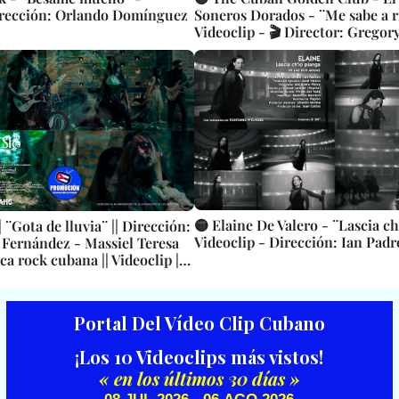
irección: Orlando Domínguez
Soneros Dorados - ¨Me sabe a r
Videoclip - 🎬 Director: Gregory
🟡 Elaine De Valero - ¨Lascia ch
| ¨Gota de lluvia¨ || Dirección:
Videoclip - Dirección: Ian Pad
 Fernández - Massiel Teresa
ca rock cubana || Videoclip ||
Portal Del Vídeo Clip Cubano
¡Los 10 Videoclips más vistos!
« en los últimos 30 días »