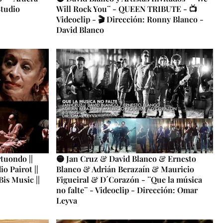
Studio
Will Rock You¨ - QUEEN TRIBUTE - 📺
Videoclip - 🎬 Dirección: Ronny Blanco -
David Blanco
tuondo ||
🟡 Jan Cruz & David Blanco & Ernesto
io Pairot ||
Blanco & Adrián Berazaín & Mauricio
Bis Music ||
Figueiral & D´Corazón - ¨Que la música
no falte¨ - Videoclip - Dirección: Omar
Leyva