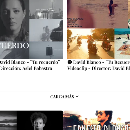
avid Blanco - ¨Tu recuerdo¨
🟡 David Blanco - ¨Tu Recuer
 Dirección: Asiel Babastro
Videoclip - Director: David B
CARGA MÁS