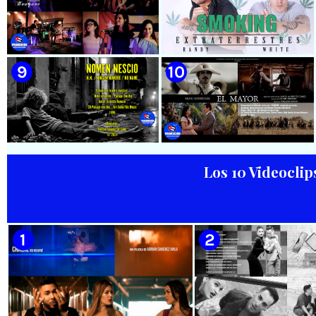
🟡 Ruly MC || ¨Hablan por
🟡 Rose Díaz || ¨Yo soy el Punto
hablar¨ || Realizador: Kuriaki ||
Cubano¨ (Autores: Celina
Videoclip || Música Urbana
González y Reutilio
Cubana || RAP || CUBA
Domínguez) || Director:
Yuliades Mariño Cabello ||
Música popular tradicional
cubana - Punto Cubano -
Punto Guajiro || Videoclip ||
🟡 Bouquet - ¨Dressed Up
🟡 Randy & White -
CUBA
Animal¨ 📺 Videoclip - 🎬
Extraterrestres - ¨Smoking¨ -
Director: Mauricio Figueiral
Videoclip - Dirección: Pepe
Salom
Los 10 Videoclip
🟢 Paisaje con Río | NOMEN
🟡 Silvio Rodríguez - ¨El
NESCIO, basado en la obra
Mayor¨ 📺 Videoclip - 🎬
musical ¨Niño siniestro¨ |
Director: Ángel Alderete -
Autor: Ernesto Romero |
Videoclip de la película de
Director: Héctor Falagán De
ficción ¨EL MAYOR¨ inspirada
Cabo | Videoclip | Música Pop
en la vida del Mayor General
Rock Cubana | Artistas Cubanos
Ignacio Agramonte y Loynaz /
| Instrumental | CUBA
Director: Rigoberto López
Pego / ICAIC 👉 CUBA 👌