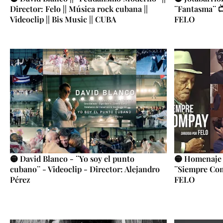
Director: Felo || Música rock cubana ||
¨Fantasma¨ 📺
Videoclip || Bis Music || CUBA
FELO
🟡 David Blanco - ¨Yo soy el punto
🟡 Homenaje
cubano¨ - Videoclip - Director: Alejandro
¨Siempre Com
Pérez
FELO