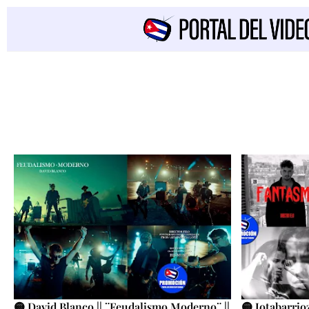
🟡 David Blanco || ¨Feudalismo Moderno¨ ||
🟡 Jotabarrio