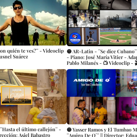
on quién te ves?¨ - Videoclip
🟡 AR-Latin - ¨Se dice Cubano¨
Yusnel Suárez
- Piano: José María Vitier - Ada
Pablo Milanés - 📺 Videoclip - 
Raquel Plumed
¨Hasta el último callejón¨ -
🟡 Yasser Ramos y El Tumbao M
rección: Asiel Babastro
¨Amigo De Q´¨ || Director: Edu