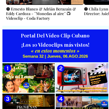
🟡 Ernesto Blanco & Adrián Berazaín &
🟡 Chila Lynn 
Eddy Cardoza - ¨Monedas al aire¨ 📺
Director: Asie
Videoclip - Coda Factory
Portal Del Vídeo Clip Cubano
¡Los 10 Videoclips más vistos!
« en estos momentos »
Semana 32 | Jueves, 06.AGO.2026