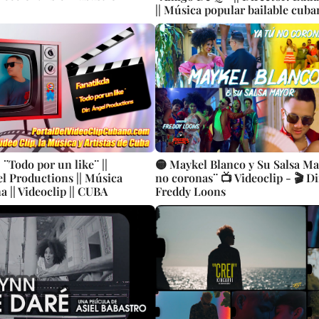
|| Música popular bailable cuban
Videoclip || CUBA
| ¨Todo por un like¨ ||
🟡 Maykel Blanco y Su Salsa Ma
el Productions || Música
no coronas¨ 📺 Videoclip - 🎬 Di
 || Videoclip || CUBA
Freddy Loons