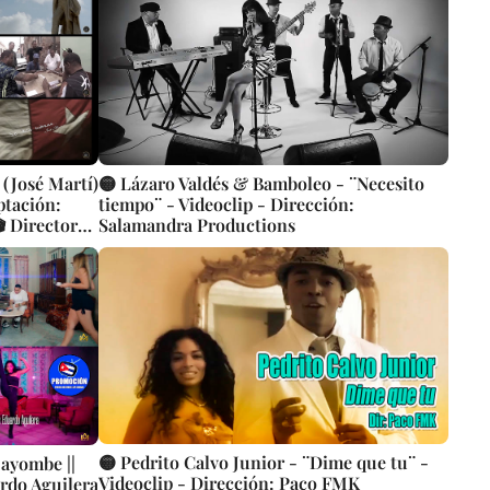
 (José Martí)
🟡 Lázaro Valdés & Bamboleo - ¨Necesito
ptación:
tiempo¨ - Videoclip - Dirección:
 Directora:
Salamandra Productions
🟡 Pedrito Calvo Junior - ¨Dime que tu¨ -
ayombe ||
Videoclip - Dirección: Paco FMK
ardo Aguilera