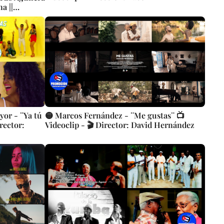
a ||
yor - ¨Ya tú
🟡 Marcos Fernández - ¨Me gustas¨ 📺
rector:
Videoclip - 🎬 Director: David Hernández