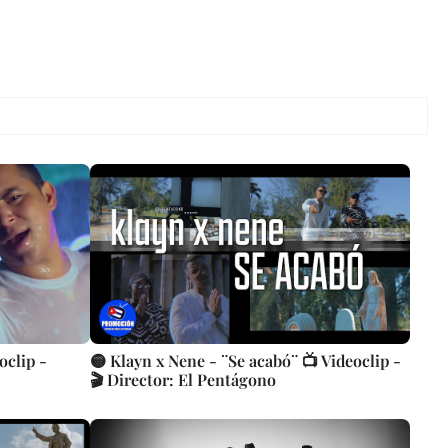
oclip -
🟡 Klayn x Nene - ¨Se acabó¨ 📺 Videoclip -
🎬 Director: El Pentágono