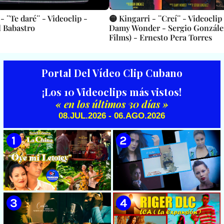
- ¨Te daré¨ - Videoclip -
🟡 Kingarri - ¨Creí¨ - Videoclip
l Babastro
Damy Wonder - Sergio Gonzále
Films) - Ernesto Pera Torres
Portal Del Vídeo Clip Cubano
¡Los 10 Videoclips más vistos!
« en los últimos 30 días »
08.JUL.2026 - 06.AGO.2026