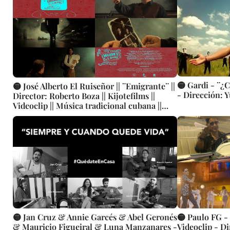
🟡 Gardi - ¨¿C
🟡 José Alberto El Ruiseñor || ¨Emigrante¨ ||
- Dirección: 
Director: Roberto Boza || Kijotefilms ||
Videoclip || Música tradicional cubana ||
CUBA
🟡 Jan Cruz & Annie Garcés & Abel Geronés
🟡 Paulo FG - 
& Mauricio Figueiral & Luna Manzanares -
Videoclip - Di