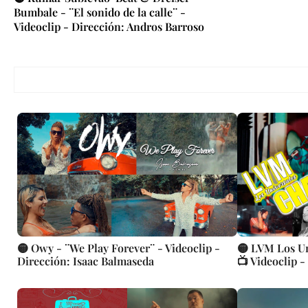
Bumbale - ¨El sonido de la calle¨ -
Videoclip - Dirección: Andros Barroso
🟡 Owy - ¨We Play Forever¨ - Videoclip -
🟡 LVM Los U
Dirección: Isaac Balmaseda
📺 Videoclip 