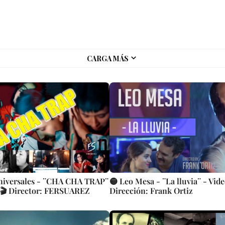
CARGA MÁS
niversales - ¨CHA CHA TRAP¨
🟡 Leo Mesa - ¨La lluvia¨ - Vide
- 🎬 Director: FERSUAREZ
Dirección: Frank Ortiz