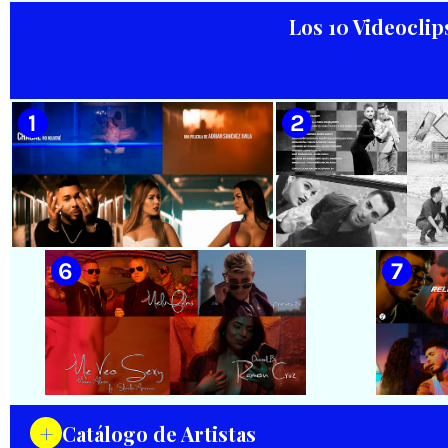
Domínguez) || Director:
Yuliades Mariño Cabello ||
Los 10 Videoclip
Música popular tradicional
cubana - Punto Cubano -
Punto Guajiro || Videoclip ||
🟡 Habana Mambo Orquesta &
🟢 Paisaje con Río | NOMEN
CUBA
Haila || ¨La cinturita¨ ||
NESCIO, basado en la obra
Director: Henry García
musical ¨Niño siniestro¨ |
Quintana || Videoclip || Música
Autor: Ernesto Romero |
Popular Bailable Cubana || Son
Director: Héctor Falagán De
- Salsa - Timba || CUBA
Cabo | Videoclip | Música Pop
Rock Cubana | Artistas Cubanos
| Instrumental | CUBA
🟡 Chacal - ¨No Volveré¨ - Videoclip
🟡 Adrián Berazaín
- Dirección: Adrián Sánchez Ávila
Manzanares - ¨Ya es 
Videoclip - Direcció
Hamlet
+
Catálogo de Artistas