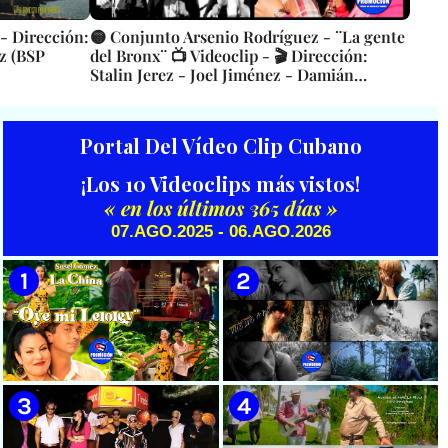
 - Dirección:
🟡 Conjunto Arsenio Rodríguez - ¨La gente
z (BSP
del Bronx¨ 📺 Videoclip - 🎬 Dirección:
Stalin Jerez - Joel Jiménez - Damián
Esquivel
Portal Del Vídeo Clip Cubano
¡Los 10 Videoclips más vistos!
« en los últimos 365 días »
07.AGO.2025 - 06.AGO.2026