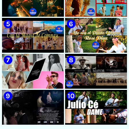
🟡 Susel Gómez (La China) ||
🟡 F-CUBA - ¨Solita¨ -
¨Oye Mi Leloley¨ || Director:
Videoclip - Director: Asiel
Onelio Jesús Larralde González
Babastro
|| Música popular bailable
cubana || Videoclip || CUBA
🟡 María Montenegro -
🟡 Riger DLC || ¨LCA ( La
¨Confía¨ 📺 Videoclip. CUBA
Expansión )¨ || Director: Dani
A.R || Música cubana || Videoclip
|| CUBA
🟡 Grupo Compay Segundo ||
🟡 Rose Díaz || ¨Yo soy el Punto
¨Con La Magia de Compay¨ ||
Cubano¨ (Autores: Celina
Música popular tradicional
González y Reutilio
cubana || Videoclip || CUBA
Domínguez) || Director:
Yuliades Mariño Cabello ||
Música popular tradicional
cubana - Punto Cubano -
Punto Guajiro || Videoclip ||
🟡 July Roby || ¨Contigo o sin tí¨
🟡 Silvio Rodríguez - ¨El
CUBA
|| Videoclip || Música Urbana
Mayor¨ 📺 Videoclip - 🎬
Cubana || Director: Marlon el
Director: Ángel Alderete -