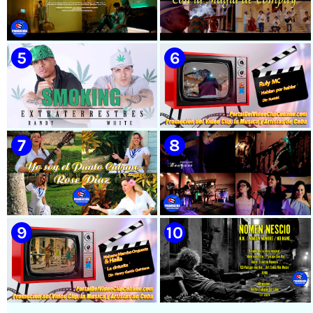
🟡 Susel Gómez (La China) ||
🟡 El Taiger & El Happy ||
¨Oye Mi Leloley¨ || Director:
¨Habla Matador¨ || Videoclip
Onelio Jesús Larralde González
Animado || Director: Arí Bayolo
|| Música popular bailable
|| Música Urbana Cubana ||
cubana || Videoclip || CUBA
CUBA
🟡 Naldo - ¨Falsas Promesas¨ 📺
🟡 Grupo Compay Segundo ||
Videoclip - 🎬 Dirección:
¨Con La Magia de Compay¨ ||
Visualeme
Música popular tradicional
cubana || Videoclip || CUBA
🟡 Randy & White -
🟡 Ruly MC || ¨Hablan por
Extraterrestres - ¨Smoking¨ -
hablar¨ || Realizador: Kuriaki ||
Videoclip - Dirección: Pepe
Videoclip || Música Urbana
Salom
Cubana || RAP || CUBA
🟡 Rose Díaz || ¨Yo soy el Punto
🟡 Bouquet - ¨Dressed Up
Cubano¨ (Autores: Celina
Animal¨ 📺 Videoclip - 🎬
González y Reutilio
Director: Mauricio Figueiral