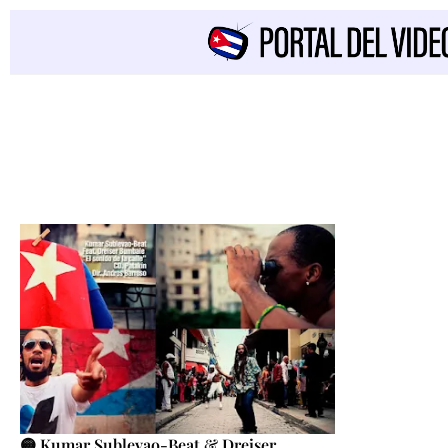
🟡 Kumar Sublevao-Beat & Dreiser