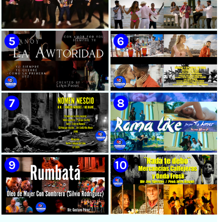
🟡 Susel Gómez (La China) ||
🟢 Pirro | ¨Vuelve a mi¨ |
¨Oye Mi Leloley¨ || Director:
Videoclip | Música Urbana
Onelio Jesús Larralde González
Cubana | Artistas Cubanos |
|| Música popular bailable
Canción | CUBA
cubana || Videoclip || CUBA
🔴 Osmani García & Varios
🟡 Tico González - ¨Aunque se
Artistas | ¨Chupi Chupi¨ |
pare la mula¨ - Videoclip -
Director: Joel Guilian |
Dirección: John Meriles -
Videoclip | Música Urbana
Roberto C. González
Cubana | Artistas Cubanos |
Canción | CUBA
🟢 Hanoy La Awtoridad |
🟡 Ronald & El Karnal de Cuba
¨Siempre Tú¨ | Director:
- ¨Que bonito es el amor¨ 📺
LEWIS.PRODS | Videoclip |
Videoclip - 🎬 Director: Andros
Música Urbana Cubana |
Barroso
Artistas Cubanos | Canción |
CUBA
🟢 Paisaje con Río | NOMEN
🟡 Roma Like - ¨Fue por tu
NESCIO, basado en la obra
amor¨ 📺 Videoclip - 🎬
musical ¨Niño siniestro¨ |
Director: HE Marrero