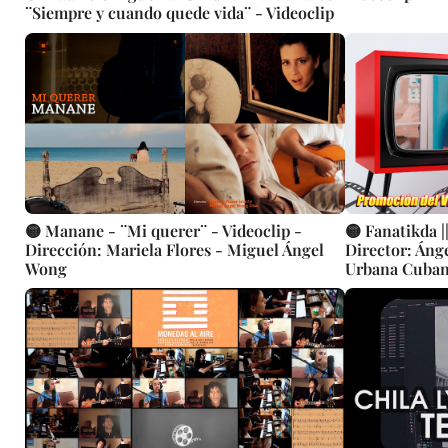
¨Siempre y cuando quede vida¨ - Videoclip
🟡 Manane - ¨Mi querer¨ - Videoclip -
🟡 Fanatikda |
Dirección: Mariela Flores - Miguel Ángel
Director: Áng
Wong
Urbana Cubana