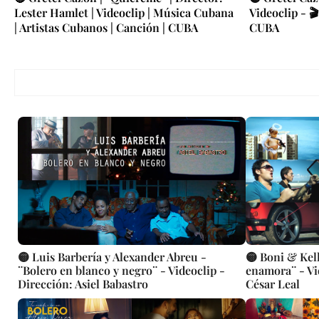
Lester Hamlet | Videoclip | Música Cubana
Videoclip - 
| Artistas Cubanos | Canción | CUBA
CUBA
🟡 Luis Barbería y Alexander Abreu -
🟡 Boni & Kel
¨Bolero en blanco y negro¨ - Videoclip -
enamora¨ - Vid
Dirección: Asiel Babastro
César Leal