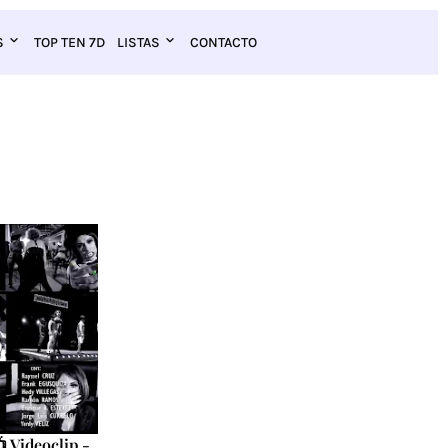
S
TOP TEN 7D
LISTAS
CONTACTO
 Videoclip -