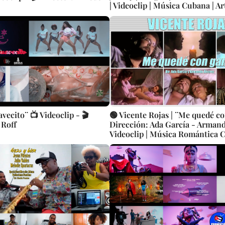
| Videoclip | Música Cubana | Ar
Cubanos | Canción | CUBA
avecito¨ 📺 Videoclip - 🎬
🟢 Vicente Rojas | ¨Me quedé co
 Roff
Dirección: Ada García - Armand
Videoclip | Música Romántica C
Artistas Cubanos | CUBA