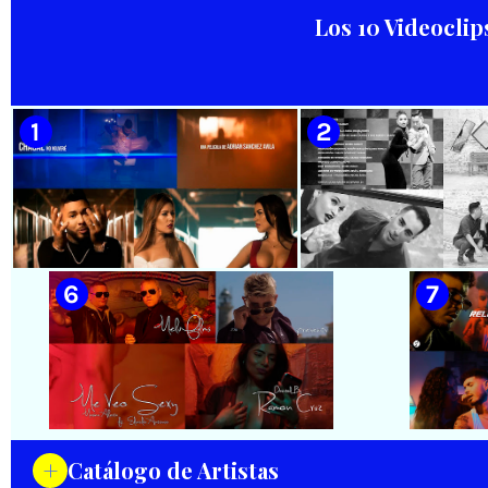
Salom
Los 10 Videoclip
🟡 Habana Mambo Orquesta &
🟢 Paisaje con Río | NOMEN
Haila || ¨La cinturita¨ ||
NESCIO, basado en la obra
Director: Henry García
musical ¨Niño siniestro¨ |
Quintana || Videoclip || Música
Autor: Ernesto Romero |
Popular Bailable Cubana || Son
Director: Héctor Falagán De
- Salsa - Timba || CUBA
Cabo | Videoclip | Música Pop
Rock Cubana | Artistas Cubanos
| Instrumental | CUBA
🟡 Chacal - ¨No Volveré¨ - Videoclip
🟡 Adrián Berazaín
- Dirección: Adrián Sánchez Ávila
Manzanares - ¨Ya es 
Videoclip - Direcció
Hamlet
+
Catálogo de Artistas