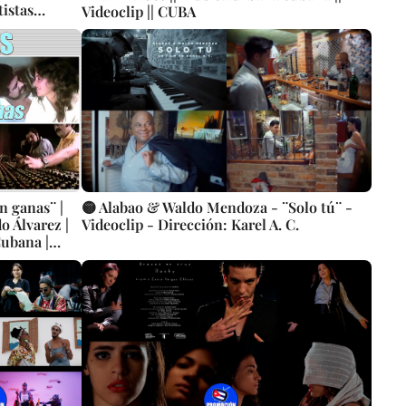
tistas
Videoclip || CUBA
n ganas¨ |
🟡 Alabao & Waldo Mendoza - ¨Solo tú¨ -
o Álvarez |
Videoclip - Dirección: Karel A. C.
ubana |