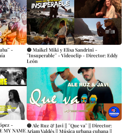
uba¨ -
🟡 Maikel Miki y Elisa Sandrini -
nía
¨Insuperable¨ - Videoclip - Director: Eddy
León
ópez -
🟡 Ale Ruz & Javi || ¨Que va¨ || Director:
LOSE MY NAME
Ariam Valdés || Música urbana cubana ||