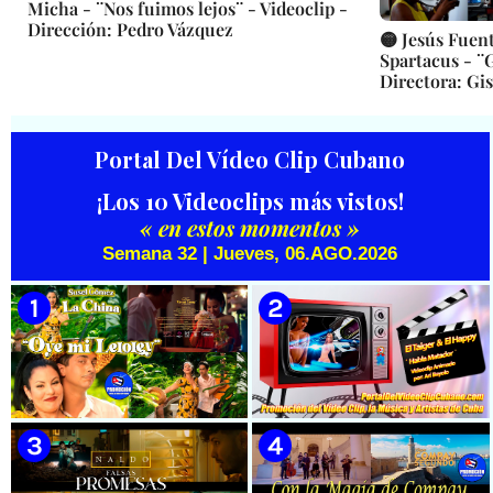
Micha - ¨Nos fuimos lejos¨ - Videoclip -
Dirección: Pedro Vázquez
🟡 Jesús Fuent
Spartacus - ¨G
Directora: Gi
Portal Del Vídeo Clip Cubano
¡Los 10 Videoclips más vistos!
« en estos momentos »
Semana 32 | Jueves, 06.AGO.2026