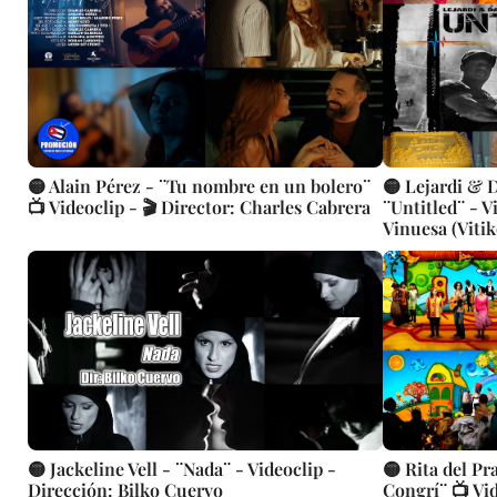
🟡 Alain Pérez - ¨Tu nombre en un bolero¨
🟡 Lejardi & 
📺 Videoclip - 🎬 Director: Charles Cabrera
¨Untitled¨ - V
Vinuesa (Vitik
🟡 Jackeline Vell - ¨Nada¨ - Videoclip -
🟡 Rita del P
Dirección: Bilko Cuervo
Congrí¨ 📺 Vid