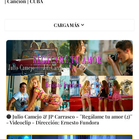
| Canción | CUBA
CARGA MÁS
🟡 Julio Camejo & JP Carrasco - ¨Regálame tu amor (2)¨
- Videoclip - Dirección: Ernesto Fundora