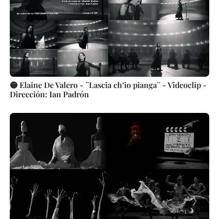
🟡 Elaine De Valero - ¨Lascia ch’io pianga¨ - Videoclip -
Dirección: Ian Padrón