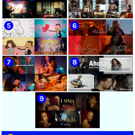
🟡 Chacal - ¨No Volveré¨ -
🟡 Adrián Berazaín & Luna
Videoclip - Dirección: Adrián
Manzanares - ¨Ya es
Sánchez Ávila
después¨ - Videoclip -
Dirección: Lester Hamlet
🟡 Sweet Lizzy Project -
🟡 75 Artistas Cubanos
¨Nothing Lasts¨ - Videoclip -
¨Guantanamera¨ - Playing
Dirección: Víctor Vinuesa
For Change - Song Around
(Vitiko)
The World
🟡 Zafiros - ¨Un nombre de
🟡 Máxima Alerta & Eduardo
mujer¨ - Proyecto Anima
Antonio - ¨Me veo sexy¨ -
EGREM - Videoclip Animado
Videoclip - Dirección:
- Dirección: Landy García
Ramón Cruz
🟡 Naldo - ¨Relación rota¨ 📺
🟡 Pablo Hernández -
Videoclip - 🎬 Director: Visual
¨Ahora¨ 📺 Videoclip - 🎬
EME
Director: Carlos Gómez