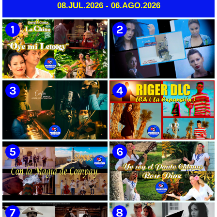
08.JUL.2026 - 06.AGO.2026
Héctor Falagán De Cabo |
ficción ¨EL MAYOR¨ inspirada
Videoclip | Música Pop Rock
en la vida del Mayor General
Cubana | Artistas Cubanos |
Ignacio Agramonte y Loynaz /
Instrumental | CUBA
Director: Rigoberto López Pego
/ ICAIC 👉 CUBA 👌
🟡 Susel Gómez (La China) ||
🟡 F-CUBA - ¨Solita¨ -
¨Oye Mi Leloley¨ || Director:
Videoclip - Director: Asiel
Onelio Jesús Larralde González
Babastro
|| Música popular bailable
cubana || Videoclip || CUBA
🟡 María Montenegro -
🟡 Riger DLC || ¨LCA ( La
¨Confía¨ 📺 Videoclip. CUBA
Expansión )¨ || Director: Dani
A.R || Música cubana || Videoclip
|| CUBA