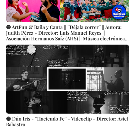
🟡 ArtFun & Baila y Canta || ¨Déjala correr¨ || Autora:
Judith Pérez - Director: Luis Manuel Reyes ||
Asociación Hermanos Saíz (AHS) || Música electrónica
cubana || Videoclip || CUBA
🟡 Dúo Iris - ¨Haciendo Fe¨ - Videoclip - Director: Asiel
Babastro