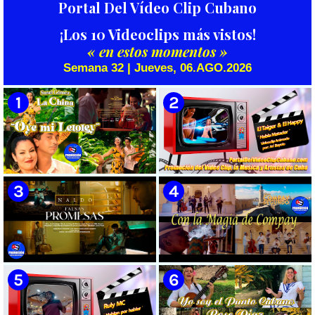
Portal Del Vídeo Clip Cubano
¡Los 10 Videoclips más vistos!
« en estos momentos »
Semana 32 | Jueves, 06.AGO.2026
🟡 Susel Gómez (La China) ||
🟡 El Taiger & El Happy ||
¨Oye Mi Leloley¨ || Director:
¨Habla Matador¨ || Videoclip
Onelio Jesús Larralde González
Animado || Director: Arí Bayolo
|| Música popular bailable
|| Música Urbana Cubana ||
cubana || Videoclip || CUBA
CUBA