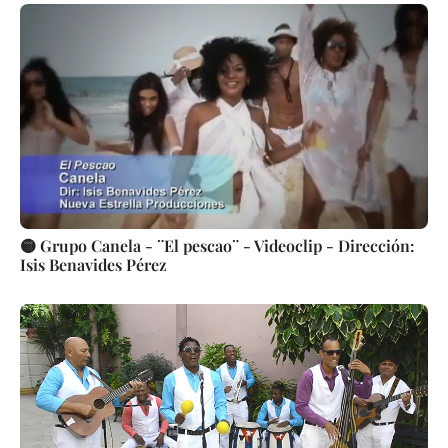
🟡 Grupo Canela - ¨El pescao¨ - Videoclip - Dirección:
Isis Benavides Pérez