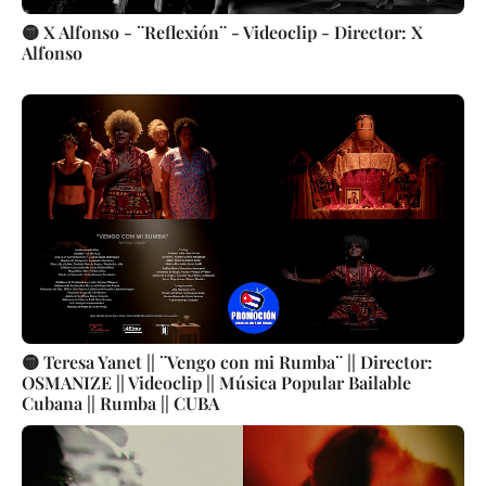
🟡 X Alfonso - ¨Reflexión¨ - Videoclip - Director: X
Alfonso
🟡 Teresa Yanet || ¨Vengo con mi Rumba¨ || Director:
OSMANIZE || Videoclip || Música Popular Bailable
Cubana || Rumba || CUBA