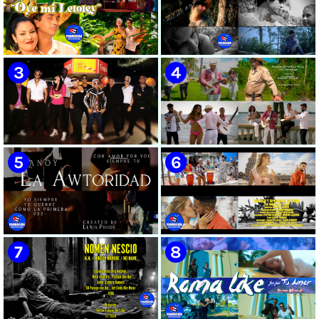
🟡 Susel Gómez (La China) ||
🟢 Pirro | ¨Vuelve a mi¨ |
¨Oye Mi Leloley¨ || Director:
Videoclip | Música Urbana
Onelio Jesús Larralde González
Cubana | Artistas Cubanos |
|| Música popular bailable
Canción | CUBA
cubana || Videoclip || CUBA
🔴 Osmani García & Varios
🟡 Tico González - ¨Aunque se
Artistas | ¨Chupi Chupi¨ |
pare la mula¨ - Videoclip -
Director: Joel Guilian | Videoclip
Dirección: John Meriles -
| Música Urbana Cubana |
Roberto C. González
Artistas Cubanos | Canción |
CUBA
🟢 Hanoy La Awtoridad |
🟡 Ronald & El Karnal de Cuba
¨Siempre Tú¨ | Director:
- ¨Que bonito es el amor¨ 📺