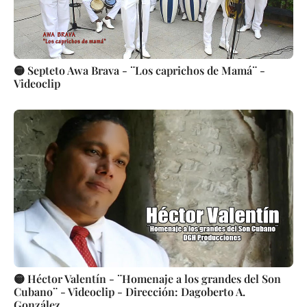
🟡 Septeto Awa Brava - ¨Los caprichos de Mamá¨ -
Videoclip
🟡 Héctor Valentín - ¨Homenaje a los grandes del Son
Cubano¨ - Videoclip - Dirección: Dagoberto A.
González