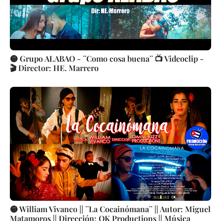
🟡 Grupo ALABAO - ¨Como cosa buena¨ 📺 Videoclip -
🎬 Director: HE. Marrero
🟡 William Vivanco || ¨La Cocainómana¨ || Autor: Miguel
Matamoros || Dirección: OK Productions || Música