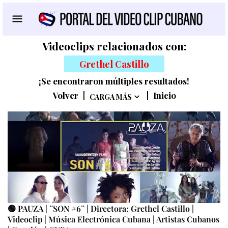
Videoclips relacionados con:
Grethel Castillo
¡Se encontraron múltiples resultados!
Volver
|
|
Inicio
CARGA MÁS
🟢 PAUZA | ¨SON #6¨ | Directora: Grethel Castillo |
Videoclip | Música Electrónica Cubana | Artistas Cubanos