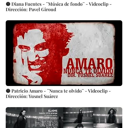
🟡 Diana Fuentes - ¨Música de fondo¨ - Videoclip -
Dirección: Pavel Giroud
🟡 Patricio Amaro - ¨Nunca te olvido¨ - Videoclip -
Dirección: Yusnel Suárez