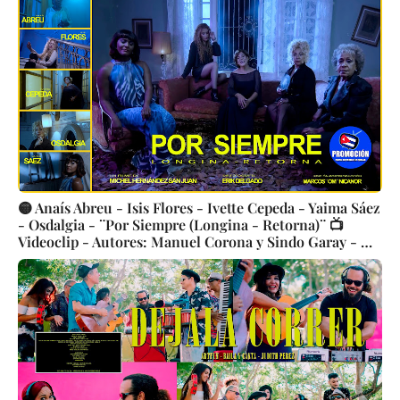
🟡 Anaís Abreu - Isis Flores - Ivette Cepeda - Yaima Sáez
- Osdalgia - ¨Por Siempre (Longina - Retorna)¨ 📺
Videoclip - Autores: Manuel Corona y Sindo Garay - 🎬
Director: Michel Hernández San Juan