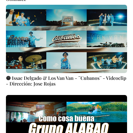
🟡 Issac Delgado & Los Van Van - ¨Cubanos¨ - Videoclip
- Dirección: Jose Rojas