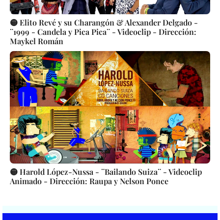
🟡 Elito Revé y su Charangón & Alexander Delgado -
¨1999 - Candela y Pica Pica¨ - Videoclip - Dirección:
Maykel Román
🟡 Harold López-Nussa - ¨Bailando Suiza¨ - Videoclip
Animado - Dirección: Raupa y Nelson Ponce