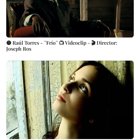
🟡 Raúl Torres - ¨Frío¨ 📺 Videoclip - 🎬 Director:
Joseph Ros