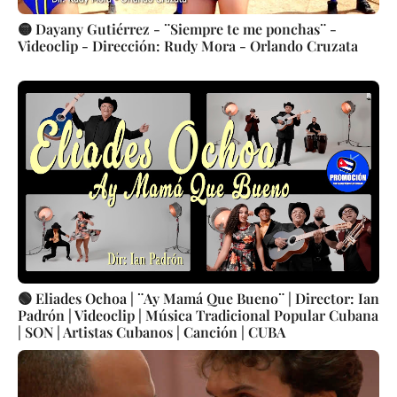
🟡 Dayany Gutiérrez - ¨Siempre te me ponchas¨ -
Videoclip - Dirección: Rudy Mora - Orlando Cruzata
🟢 Eliades Ochoa | ¨Ay Mamá Que Bueno¨ | Director: Ian
Padrón | Videoclip | Música Tradicional Popular Cubana
| SON | Artistas Cubanos | Canción | CUBA