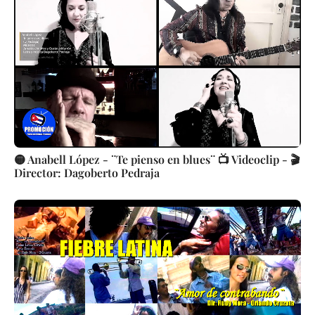
🟡 Anabell López - ¨Te pienso en blues¨ 📺 Videoclip - 🎬
Director: Dagoberto Pedraja