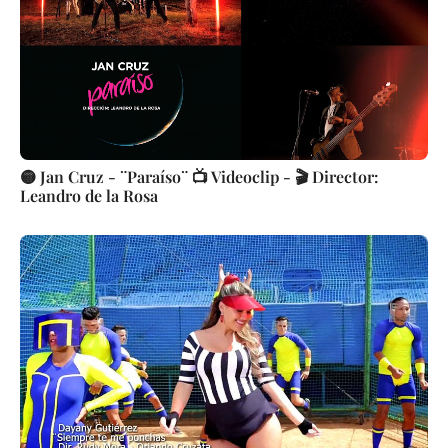
🟡 Jan Cruz - ¨Paraíso¨ 📺 Videoclip - 🎬 Director:
Leandro de la Rosa