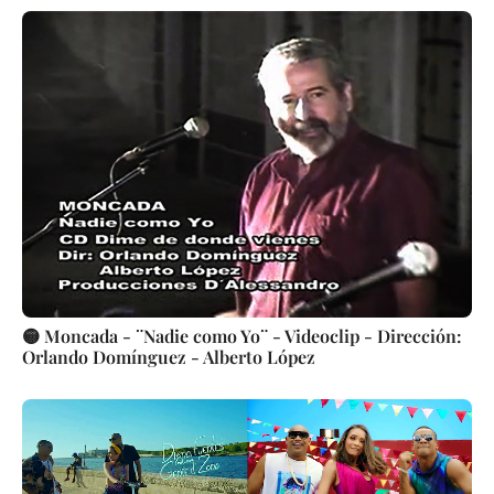
🟡 Moncada - ¨Nadie como Yo¨ - Videoclip - Dirección:
Orlando Domínguez - Alberto López