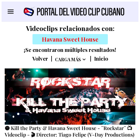
Videoclips relacionados con:
Havana Sweet House
¡Se encontraron múltiples resultados!
Volver
|
|
Inicio
CARGA MÁS
🟡 Kill the Party & Havana Sweet House - ¨Rockstar¨ 📺
Videoclip - 🎬 Director: Tiago Felipe (V-Day Productions)