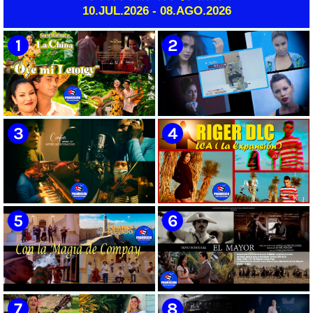
Padrón
10.JUL.2026 - 08.AGO.2026
🟡 Susel Gómez (La China) ||
🟡 F-CUBA - ¨Solita¨ -
¨Oye Mi Leloley¨ || Director:
Videoclip - Director: Asiel
Onelio Jesús Larralde González
Babastro
|| Música popular bailable
cubana || Videoclip || CUBA
🟡 María Montenegro -
🟡 Riger DLC || ¨LCA ( La
¨Confía¨ 📺 Videoclip. CUBA
Expansión )¨ || Director: Dani
A.R || Música cubana || Videoclip
|| CUBA