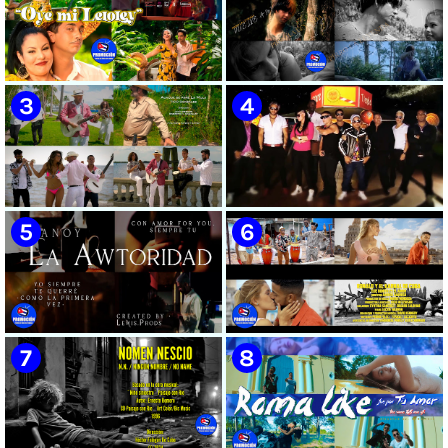
🟡 Susel Gómez (La China) ||
🟢 Pirro | ¨Vuelve a mi¨ |
¨Oye Mi Leloley¨ || Director:
Videoclip | Música Urbana
Onelio Jesús Larralde González
Cubana | Artistas Cubanos |
|| Música popular bailable
Canción | CUBA
cubana || Videoclip || CUBA
🟡 Tico González - ¨Aunque se
🔴 Osmani García & Varios
pare la mula¨ - Videoclip -
Artistas | ¨Chupi Chupi¨ |
Dirección: John Meriles -
Director: Joel Guilian | Videoclip
Roberto C. González
| Música Urbana Cubana |
Artistas Cubanos | Canción |
CUBA
🟢 Hanoy La Awtoridad |
🟡 Ronald & El Karnal de Cuba
¨Siempre Tú¨ | Director:
- ¨Que bonito es el amor¨ 📺