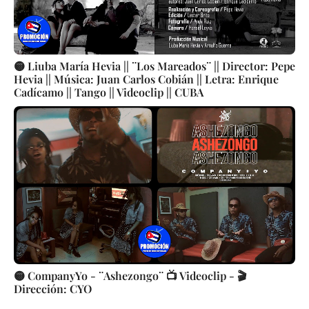
🟡 Liuba María Hevia || ¨Los Mareados¨ || Director: Pepe
Hevia || Música: Juan Carlos Cobián || Letra: Enrique
Cadícamo || Tango || Videoclip || CUBA
🟡 CompanyYo - ¨Ashezongo¨ 📺 Videoclip - 🎬
Dirección: CYO