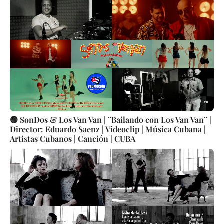
🟢 SonDos & Los Van Van | ¨Bailando con Los Van Van¨ |
Director: Eduardo Saenz | Videoclip | Música Cubana |
Artistas Cubanos | Canción | CUBA