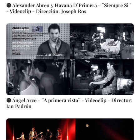
🟡 Alexander Abreu y Havana D´Primera - ¨Siempre Si¨
- Videoclip - Dirección: Joseph Ros
🟡 Ángel Arce - ¨A primera vista¨ - Videoclip - Director:
Ian Padrón