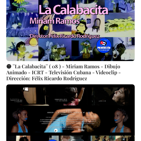
🟡 ¨La Calabacita¨ ( 08 ) - Miriam Ramos - Dibujo
Animado - ICRT - Televisión Cubana - Videoclip -
Dirección: Félix Ricardo Rodríguez