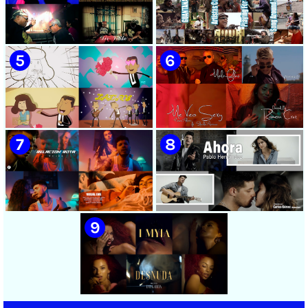
🟡 Chacal - ¨No Volveré¨ -
🟡 Adrián Berazaín & Luna
Videoclip - Dirección: Adrián
Manzanares - ¨Ya es
Sánchez Ávila
después¨ - Videoclip -
Dirección: Lester Hamlet
🟡 Sweet Lizzy Project -
🟡 75 Artistas Cubanos
¨Nothing Lasts¨ - Videoclip -
¨Guantanamera¨ - Playing
Dirección: Víctor Vinuesa
For Change - Song Around
(Vitiko)
The World
🟡 Zafiros - ¨Un nombre de
🟡 Máxima Alerta & Eduardo
mujer¨ - Proyecto Anima
Antonio - ¨Me veo sexy¨ -
EGREM - Videoclip Animado
Videoclip - Dirección:
- Dirección: Landy García
Ramón Cruz
🟡 Naldo - ¨Relación rota¨ 📺
🟡 Pablo Hernández -
Videoclip - 🎬 Director: Visual
¨Ahora¨ 📺 Videoclip - 🎬
EME
Director: Carlos Gómez