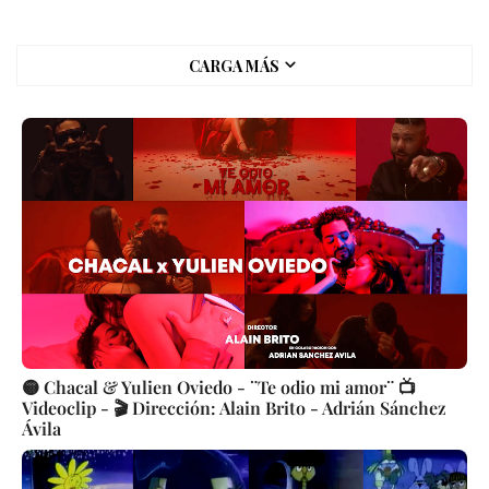
CARGA MÁS
🟡 Chacal & Yulien Oviedo - ¨Te odio mi amor¨ 📺
Videoclip - 🎬 Dirección: Alain Brito - Adrián Sánchez
Ávila