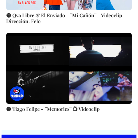
🟡 Qva Libre & El Enviado - ¨Mi Cañón¨ - Videoclip -
Dirección: Felo
🟡 Tiago Felipe - ¨Memories¨ 📺 Videoclip