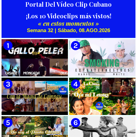
Portal Del Vídeo Clip Cubano
¡Los 10 Videoclips más vistos!
« en estos momentos »
Semana 32 | Sábado, 08.AGO.2026
🟡 Casabe & Moncada & Buena
🟡 Randy & White -
Fe - ¨Gallo de pelea¨ - Videoclip
Extraterrestres - ¨Smoking¨ -
- Dirección: Omar Leyva
Videoclip - Dirección: Pepe
Salom