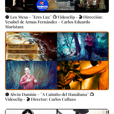
🟡 Leo Mesa - ¨Eres Luz¨ 📺 Videoclip - 🎬 Dirección:
Yesabel de Armas Fernández - Carlos Eduardo
Maristany
🟡 Alwin Damián - ¨A Caimito del Hanábana¨ 📺
Videoclip - 🎬 Director: Carlos Collazo