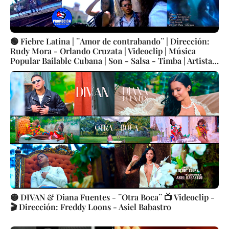
🟢 Fiebre Latina | ¨Amor de contrabando¨ | Dirección:
Rudy Mora - Orlando Cruzata | Videoclip | Música
Popular Bailable Cubana | Son - Salsa - Timba | Artistas
Cubanos | Canción | CUBA
🟡 DIVAN & Diana Fuentes - ¨Otra Boca¨ 📺 Videoclip -
🎬 Dirección: Freddy Loons - Asiel Babastro