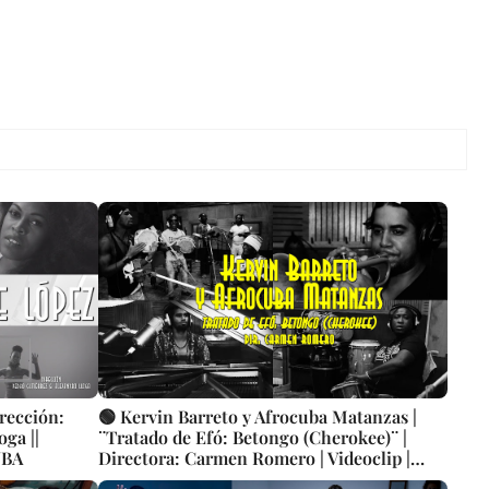
irección:
🟢 Kervin Barreto y Afrocuba Matanzas |
ga ||
¨Tratado de Efó: Betongo (Cherokee)¨ |
UBA
Directora: Carmen Romero | Videoclip |
Música Popular Bailable Cubana | Rumba |