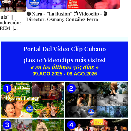
🟡 Xara - ¨La ilusión¨ 📺 Videoclip - 🎬
ula¨ ||
Director: Osmany González Ferro
roducción:
REM ||
UBA
Portal Del Vídeo Clip Cubano
¡Los 10 Videoclips más vistos!
« en los últimos 365 días »
09.AGO.2025 - 08.AGO.2026