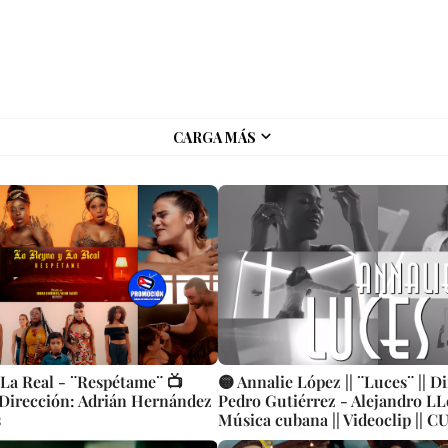
CARGA MÁS
 La Real - ¨Respétame¨ 📺
🟡 Annalie López || ¨Luces¨ || D
 Dirección: Adrián Hernández
Pedro Gutiérrez - Alejandro LLo
s
Música cubana || Videoclip || C