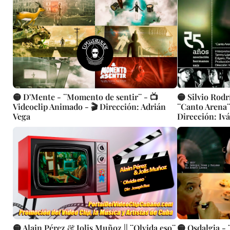
Rock Cubana | Artistas Cubanos |
Instrumental | CUBA
🟡 D'Mente - ¨Momento de sentir¨ - 📺
🟡 Silvio Rodr
Videoclip Animado - 🎬 Dirección: Adrián
¨Canto Arena¨ 
Vega
Dirección: Ivá
🟡 Alain Pérez & Jolis Muñoz || ¨Olvida eso¨
🟡 Osdalgia - 