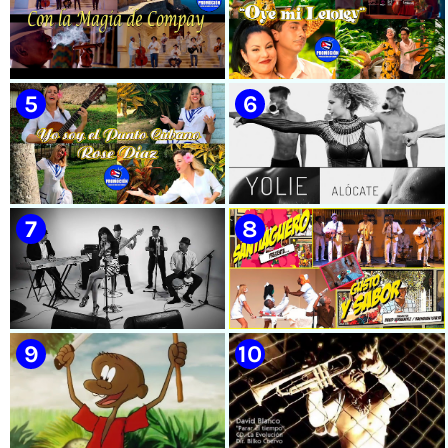
🟡 Casabe & Moncada & Buena
🟡 Randy & White -
Fe - ¨Gallo de pelea¨ - Videoclip
Extraterrestres - ¨Smoking¨ -
- Dirección: Omar Leyva
Videoclip - Dirección: Pepe
Salom
🟡 Grupo Compay Segundo ||
🟡 Susel Gómez (La China) ||
¨Con La Magia de Compay¨ ||
¨Oye Mi Leloley¨ || Director:
Música popular tradicional
Onelio Jesús Larralde González
cubana || Videoclip || CUBA
|| Música popular bailable
cubana || Videoclip || CUBA
🟡 Rose Díaz || ¨Yo soy el Punto
🟡 Yolie - ¨Alócate¨ - Videoclip
Cubano¨ (Autores: Celina
- Dirección: Pedro Vázquez
González y Reutilio
Domínguez) || Director:
Yuliades Mariño Cabello ||
Música popular tradicional
cubana - Punto Cubano -
Punto Guajiro || Videoclip ||
🟡 Lázaro Valdés & Bamboleo -
🟡 Septeto Santiaguero -
CUBA
¨Necesito tiempo¨ - Videoclip -
¨Gusto y Sabor¨ - Videoclip -