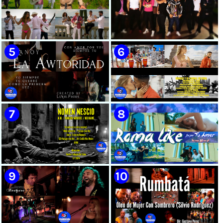
🟡 Susel Gómez (La China) ||
🟢 Pirro | ¨Vuelve a mi¨ |
¨Oye Mi Leloley¨ || Director:
Videoclip | Música Urbana
Onelio Jesús Larralde González
Cubana | Artistas Cubanos |
|| Música popular bailable
Canción | CUBA
cubana || Videoclip || CUBA
🟡 Tico González - ¨Aunque se
🔴 Osmani García & Varios
pare la mula¨ - Videoclip -
Artistas | ¨Chupi Chupi¨ |
Dirección: John Meriles -
Director: Joel Guilian |
Roberto C. González
Videoclip | Música Urbana
Cubana | Artistas Cubanos |
Canción | CUBA
🟢 Hanoy La Awtoridad |
🟡 Ronald & El Karnal de Cuba
¨Siempre Tú¨ | Director:
- ¨Que bonito es el amor¨ 📺
LEWIS.PRODS | Videoclip |
Videoclip - 🎬 Director: Andros
Música Urbana Cubana |
Barroso
Artistas Cubanos | Canción |
CUBA
🟢 Paisaje con Río | NOMEN
🟡 Roma Like - ¨Fue por tu
NESCIO, basado en la obra
amor¨ 📺 Videoclip - 🎬