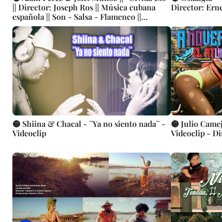
|| Director: Joseph Ros || Música cubana
Director: Ern
española || Son - Salsa - Flamenco ||
Videoclip || CUBA
🟡 Shiina & Chacal - ¨Ya no siento nada¨ -
🟡 Julio Camej
Videoclip
Videoclip - D