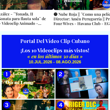
zález - ¨Tonada, II
🟡 Nube Roja || ¨Como una pelíc
onata para flauta sola¨ de
Director: Amén Perugorría || P
 Videoclip Animado -
Four Wives - Havana Club - EG
ster Hamlet
Música cubana || Videoclip || C
Portal Del Vídeo Clip Cubano
¡Los 10 Videoclips más vistos!
« en los últimos 30 días »
10.JUL.2026 - 08.AGO.2026