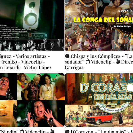
íguez - Varios artistas -
🟡 Chispa y los Cómplices - ¨La
(remix) - Videoclip -
soñador¨ 📺 Videoclip - 🎬 Dire
n Lejardi - Víctor López
Garrigas
¨Ni odio¨ 📺 Videoclip - 🎬
🟡 D'Corazón - ¨Un día más¨ - V