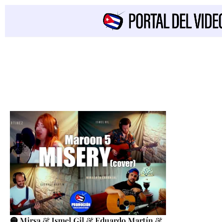
🟡 Mirsa & Ismel Gil & Eduardo Martín &