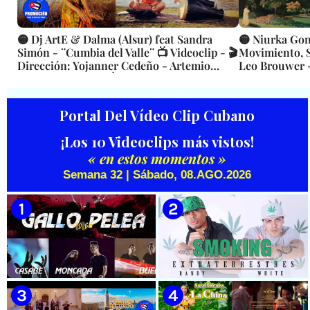
🟡 Dj ArtE & Dalma (Alsur) feat Sandra
🟡 Niurka Gon
Simón - ¨Cumbia del Valle¨ 📺 Videoclip - 🎬
Movimiento, S
Dirección: Yojanner Cedeño - Artemio
Leo Brouwer -
Viguera 👉 CUBA 👌
Dirección: Le
Portal Del Vídeo Clip Cubano
¡Los 10 Videoclips más vistos!
« en estos momentos »
Semana 32 | Sábado, 08.AGO.2026