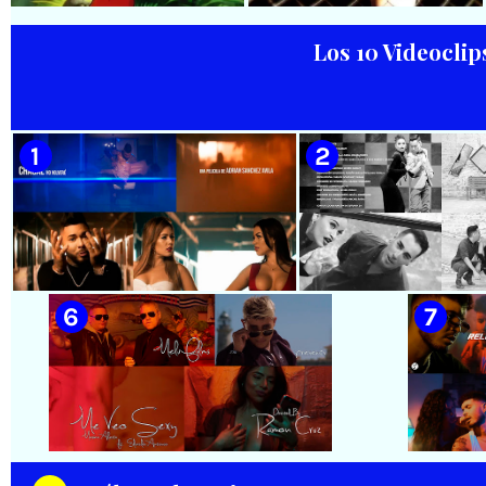
Dirección: Salamandra
Dirección: David Hernández -
Productions
Baghavan Ishaya
Los 10 Videoclip
🟡 Juan Formell y Los Van Van -
🟡 David Blanco - ¨Parar el
¨Chapeando¨ - Videoclip
tiempo¨ - Videoclip -
Animado - Dirección: Ian
Dirección: Bilko Cuervo
Padrón
🟡 Chacal - ¨No Volveré¨ - Videoclip
🟡 Adrián Berazaín
- Dirección: Adrián Sánchez Ávila
Manzanares - ¨Ya es 
Videoclip - Direcció
Hamlet