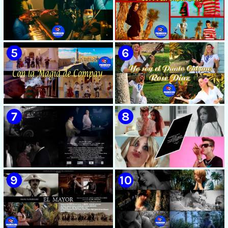
🟡 Susel Gómez (La China) ||
🟡 F-CUBA - ¨Solita¨ -
¨Oye Mi Leloley¨ || Director:
Videoclip - Director: Asiel
Onelio Jesús Larralde González
Babastro
|| Música popular bailable
cubana || Videoclip || CUBA
🟡 María Montenegro -
🟡 Riger DLC || ¨LCA ( La
¨Confía¨ 📺 Videoclip. CUBA
Expansión )¨ || Director: Dani
A.R || Música cubana || Videoclip
|| CUBA
🟡 Grupo Compay Segundo ||
🟡 Rose Díaz || ¨Yo soy el Punto
¨Con La Magia de Compay¨ ||
Cubano¨ (Autores: Celina
Música popular tradicional
González y Reutilio
cubana || Videoclip || CUBA
Domínguez) || Director:
Yuliades Mariño Cabello ||
Música popular tradicional
cubana - Punto Cubano -
Punto Guajiro || Videoclip ||
🟡 Beatriz Márquez - ¨Mujer
🟡 July Roby || ¨Contigo o sin tí¨
CUBA
Bayamesa¨ 📺 Videoclip - 🎬
|| Videoclip || Música Urbana