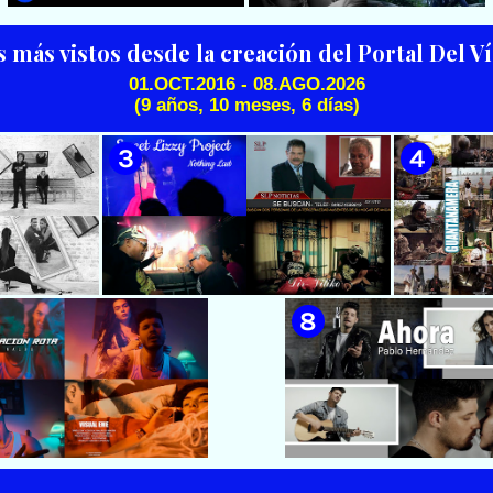
Director: Ángel Alderete
Cubana || Director: Marlon el
Científiko || CUBA
s más vistos desde la creación del Portal Del 
01.OCT.2016 - 08.AGO.2026
(9 años, 10 meses, 6 días)
🟡 Silvio Rodríguez - ¨El
🟢 Pirro | ¨Vuelve a mi¨ |
Mayor¨ 📺 Videoclip - 🎬
Videoclip | Música Urbana
Director: Ángel Alderete -
Cubana | Artistas Cubanos |
Videoclip de la película de
Canción | CUBA
ficción ¨EL MAYOR¨ inspirada
en la vida del Mayor General
Ignacio Agramonte y Loynaz /
Director: Rigoberto López
Pego / ICAIC 👉 CUBA 👌
 & Luna
🟡 Sweet Lizzy Project - ¨Nothing
🟡 7
después¨ -
Lasts¨ - Videoclip - Dirección:
¨Guantan
n: Lester
Víctor Vinuesa (Vitiko)
Change - 