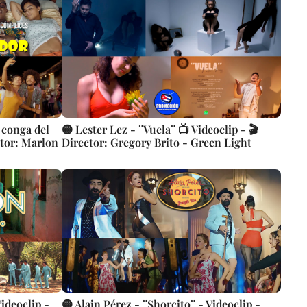
Artistas Cubanos | Canción | CUBA
 conga del
🟡 Lester Lez - ¨Vuela¨ 📺 Videoclip - 🎬
ctor: Marlon
Director: Gregory Brito - Green Light
ideoclip -
🟡 Alain Pérez - ¨Shorcito¨ - Videoclip -