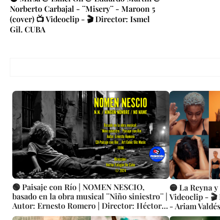
Norberto Carbajal - ¨Misery¨ - Maroon 5
(cover) 📺 Videoclip - 🎬 Director: Ismel
Gil. CUBA
🟢 Paisaje con Río | NOMEN NESCIO,
🟡 La Reyna y
basado en la obra musical ¨Niño siniestro¨ |
Videoclip - 
Autor: Ernesto Romero | Director: Héctor
- Ariam Valdé
Falagán De Cabo | Videoclip | Música Pop