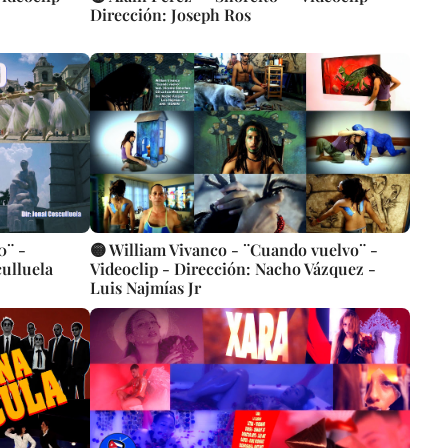
Dirección: Joseph Ros
0¨ -
🟡 William Vivanco - ¨Cuando vuelvo¨ -
culluela
Videoclip - Dirección: Nacho Vázquez -
Luis Najmías Jr