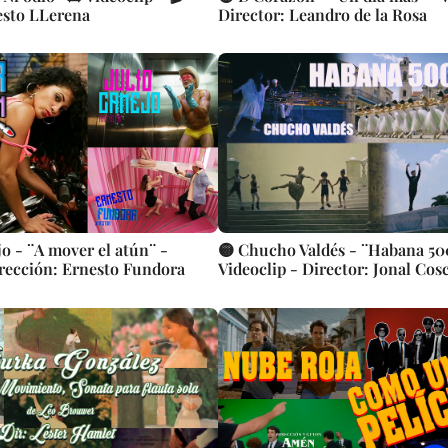
esto LLerena
Director: Leandro de la Rosa
o - ¨A mover el atún¨ -
🟡 Chucho Valdés - ¨Habana 50
irección: Ernesto Fundora
Videoclip - Director: Jonal Cos