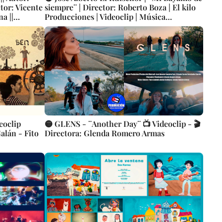
tor: Vicente
siempre¨ | Director: Roberto Boza | El kilo
a ||
Producciones | Videoclip | Música
Tradicional Popular Cubana | Son | Artistas
Cubanos | CUBA
eoclip
🟡 GLENS - ¨Another Day¨ 📺 Videoclip - 🎬
alán - Fito
Directora: Glenda Romero Armas