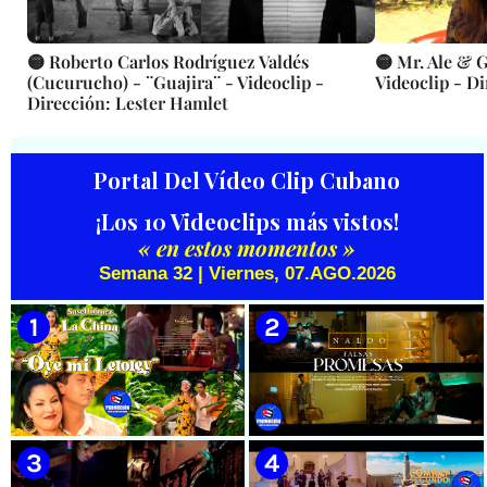
🟡 Roberto Carlos Rodríguez Valdés
🟡 Mr. Ale & 
(Cucurucho) - ¨Guajira¨ - Videoclip -
Videoclip - D
Dirección: Lester Hamlet
Portal Del Vídeo Clip Cubano
¡Los 10 Videoclips más vistos!
« en estos momentos »
Semana 32 | Viernes, 07.AGO.2026