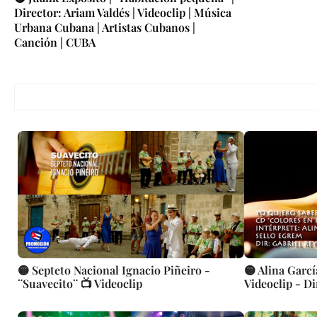
Director: Ariam Valdés | Videoclip | Música
Urbana Cubana | Artistas Cubanos |
Canción | CUBA
🟡 Septeto Nacional Ignacio Piñeiro -
🟡 Alina Garcí
¨Suavecito¨ 📺 Videoclip
Videoclip - D