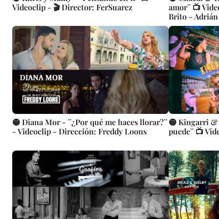
Videoclip - 🎬 Director: FerSuarez
amor¨ 📺 Video
Brito - Adrián
🟡 Diana Mor - ¨¿Por qué me haces llorar?¨
🟡 Kingarri &
- Videoclip - Dirección: Freddy Loons
puede¨ 📺 Vid