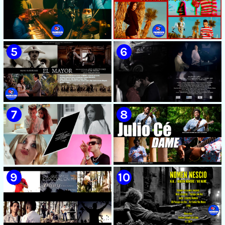
🟡 Susel Gómez (La China) ||
🟡 F-CUBA - ¨Solita¨ -
¨Oye Mi Leloley¨ || Director:
Videoclip - Director: Asiel
Onelio Jesús Larralde González
Babastro
|| Música popular bailable
cubana || Videoclip || CUBA
🟡 María Montenegro -
🟡 Riger DLC || ¨LCA ( La
¨Confía¨ 📺 Videoclip. CUBA
Expansión )¨ || Director: Dani
A.R || Música cubana || Videoclip
|| CUBA
🟡 Silvio Rodríguez - ¨El
🟡 Beatriz Márquez - ¨Mujer
Mayor¨ 📺 Videoclip - 🎬
Bayamesa¨ 📺 Videoclip - 🎬
Director: Ángel Alderete -
Director: Ángel Alderete
Videoclip de la película de
ficción ¨EL MAYOR¨ inspirada
en la vida del Mayor General
Ignacio Agramonte y Loynaz /
Director: Rigoberto López
🟡 July Roby || ¨Contigo o sin tí¨
🟡 Julio Cé - ¨Dame¨ 📺
Pego / ICAIC 👉 CUBA 👌
|| Videoclip || Música Urbana
Videoclip