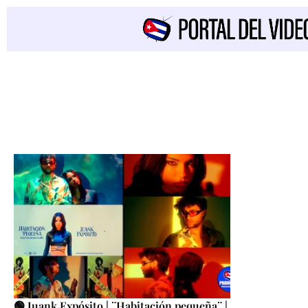
🟢 Juank Expósito | ¨Habitación pequeña¨ |