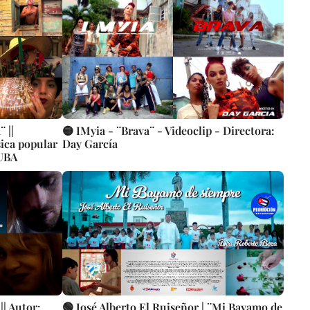
 ||
🟡 IMyia - ¨Brava¨ - Videoclip - Directora:
sica popular
Day García
CUBA
|| Autor:
🟢 José Alberto El Ruiseñor | ¨Mi Bayamo de