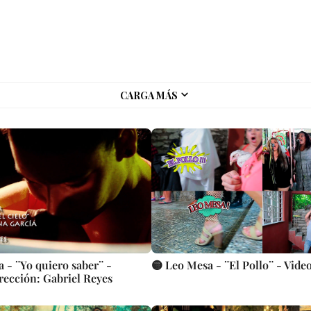
CARGA MÁS
a - ¨Yo quiero saber¨ -
🟡 Leo Mesa - ¨El Pollo¨ - Vide
irección: Gabriel Reyes