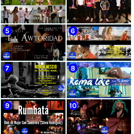
🟡 Susel Gómez (La China) ||
🟢 Pirro | ¨Vuelve a mi¨ |
¨Oye Mi Leloley¨ || Director:
Videoclip | Música Urbana
Onelio Jesús Larralde González
Cubana | Artistas Cubanos |
|| Música popular bailable
Canción | CUBA
cubana || Videoclip || CUBA
🟡 Tico González - ¨Aunque se
🔴 Osmani García & Varios
pare la mula¨ - Videoclip -
Artistas | ¨Chupi Chupi¨ |
Dirección: John Meriles -
Director: Joel Guilian |
Roberto C. González
Videoclip | Música Urbana
Cubana | Artistas Cubanos |
Canción | CUBA
🟢 Hanoy La Awtoridad |
🟡 Ronald & El Karnal de Cuba
¨Siempre Tú¨ | Director:
- ¨Que bonito es el amor¨ 📺
LEWIS.PRODS | Videoclip |
Videoclip - 🎬 Director: Andros
Música Urbana Cubana |
Barroso
Artistas Cubanos | Canción |
CUBA
🟢 Paisaje con Río | NOMEN
🟡 Roma Like - ¨Fue por tu
NESCIO, basado en la obra
amor¨ 📺 Videoclip - 🎬