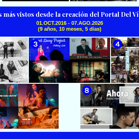
Cubana || Director: Marlon el
Científiko || CUBA
s más vistos desde la creación del Portal Del 
01.OCT.2016 - 07.AGO.2026
(9 años, 10 meses, 5 días)
🟡 Dany & Yunier Rodríguez -
🟢 Paisaje con Río | NOMEN
¿Qué hay de especial en mi? 📺
NESCIO, basado en la obra
Videoclip - 🎬 Director: Yoslen
musical ¨Niño siniestro¨ |
Arguiz
Autor: Ernesto Romero |
Director: Héctor Falagán De
Cabo | Videoclip | Música Pop
Rock Cubana | Artistas Cubanos
| Instrumental | CUBA
 & Luna
🟡 Sweet Lizzy Project - ¨Nothing
🟡 7
después¨ -
Lasts¨ - Videoclip - Dirección:
¨Guantan
n: Lester
Víctor Vinuesa (Vitiko)
Change - 