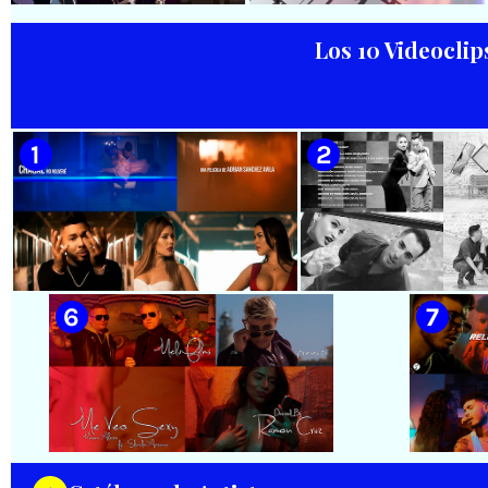
González y Reutilio
Videoclip - Dirección: Pepe
Domínguez) || Director:
Salom
Yuliades Mariño Cabello ||
Los 10 Videoclip
Música popular tradicional
cubana - Punto Cubano -
Punto Guajiro || Videoclip ||
🟡 Casabe & Moncada & Buena
🟡 Habana Mambo Orquesta &
CUBA
Fe - ¨Gallo de pelea¨ - Videoclip
Haila || ¨La cinturita¨ ||
- Dirección: Omar Leyva
Director: Henry García
Quintana || Videoclip || Música
Popular Bailable Cubana || Son
- Salsa - Timba || CUBA
🟡 Chacal - ¨No Volveré¨ - Videoclip
🟡 Adrián Berazaín
- Dirección: Adrián Sánchez Ávila
Manzanares - ¨Ya es 
Videoclip - Direcció
Hamlet