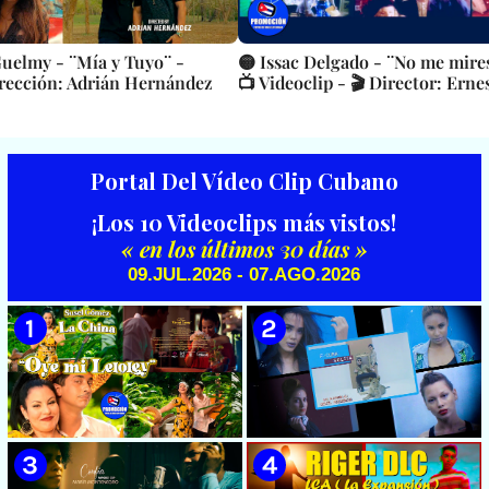
Guelmy - ¨Mía y Tuyo¨ -
🟡 Issac Delgado - ¨No me mires
irección: Adrián Hernández
📺 Videoclip - 🎬 Director: Ern
Portal Del Vídeo Clip Cubano
¡Los 10 Videoclips más vistos!
« en los últimos 30 días »
09.JUL.2026 - 07.AGO.2026