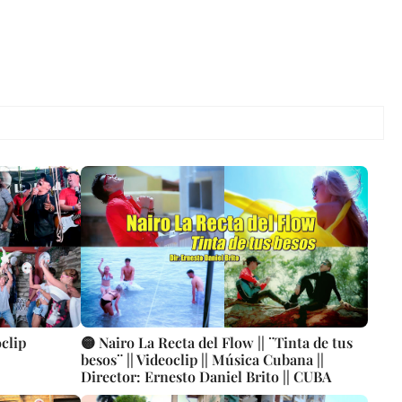
oclip
🟡 Nairo La Recta del Flow || ¨Tinta de tus
besos¨ || Videoclip || Música Cubana ||
Director: Ernesto Daniel Brito || CUBA