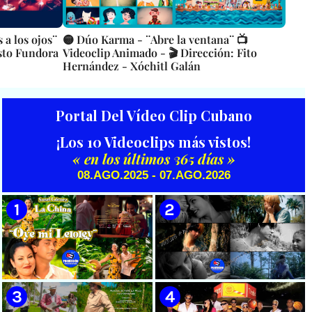
 a los ojos¨
🟡 Dúo Karma - ¨Abre la ventana¨ 📺
esto Fundora
Videoclip Animado - 🎬 Dirección: Fito
Hernández - Xóchitl Galán
Portal Del Vídeo Clip Cubano
¡Los 10 Videoclips más vistos!
« en los últimos 365 días »
08.AGO.2025 - 07.AGO.2026