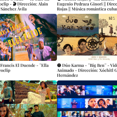
clip - 🎬 Dirección: Alain
Eugenio Pedraza Ginori || Direc
 Sánchez Ávila
Rojas || Música romántica cuban
Videoclip || CUBA
 Francis El Duende - ¨Ella
🟡 Dúo Karma - ¨Big Ben¨ - Vid
eoclip
Animado - Dirección: Xóchitl G
Hernández