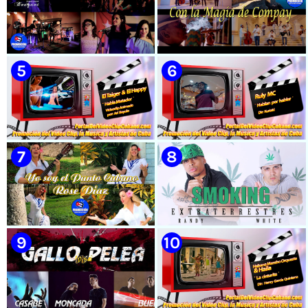
🟡 Susel Gómez (La China) ||
🟡 Naldo - ¨Falsas Promesas¨ 📺
¨Oye Mi Leloley¨ || Director:
Videoclip - 🎬 Dirección:
Onelio Jesús Larralde González
Visualeme
|| Música popular bailable
cubana || Videoclip || CUBA
🟡 Bouquet - ¨Dressed Up
🟡 Grupo Compay Segundo ||
Animal¨ 📺 Videoclip - 🎬
¨Con La Magia de Compay¨ ||
Director: Mauricio Figueiral
Música popular tradicional
cubana || Videoclip || CUBA
🟡 El Taiger & El Happy ||
🟡 Ruly MC || ¨Hablan por
¨Habla Matador¨ || Videoclip
hablar¨ || Realizador: Kuriaki ||
Animado || Director: Arí Bayolo
Videoclip || Música Urbana
|| Música Urbana Cubana ||
Cubana || RAP || CUBA
CUBA
🟡 Rose Díaz || ¨Yo soy el Punto
🟡 Randy & White -
Cubano¨ (Autores: Celina
Extraterrestres - ¨Smoking¨ -