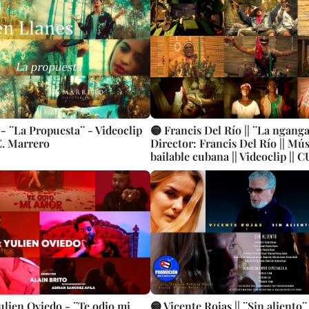
 - ¨La Propuesta¨ - Videoclip
🟡 Francis Del Río || ¨La nganga¨
E. Marrero
Director: Francis Del Río || Mú
bailable cubana || Videoclip || 
ulien Oviedo - ¨Te odio mi
🟡 Vicente Rojas || ¨Sin aliento¨ 