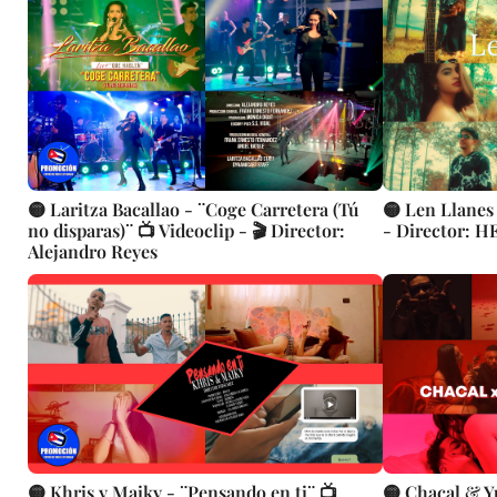
🟡 Laritza Bacallao - ¨Coge Carretera (Tú
🟡 Len Llanes
no disparas)¨ 📺 Videoclip - 🎬 Director:
- Director: H
Alejandro Reyes
🟡 Khris y Maiky - ¨Pensando en ti¨ 📺
🟡 Chacal & Y