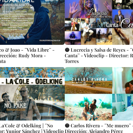
co & Joao - ¨Vida Libre¨ -
🟡 Lucrecia y Salsa de Reyes - 
irección: Rudy Mora -
Canta¨ - Videoclip - Director: 
ata
Torres
 La'Cole & Odelking | ¨No
🟡 Carlos Rivera - ¨Me muero¨ -
or: Yunior Sánchez | Videoclip
Dirección: Alejandro Pérez