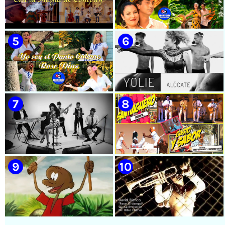
🟡 Casabe & Moncada & Buena
🟡 Randy & White -
Fe - ¨Gallo de pelea¨ - Videoclip
Extraterrestres - ¨Smoking¨ -
- Dirección: Omar Leyva
Videoclip - Dirección: Pepe
Salom
🟡 Grupo Compay Segundo ||
🟡 Susel Gómez (La China) ||
¨Con La Magia de Compay¨ ||
¨Oye Mi Leloley¨ || Director:
Música popular tradicional
Onelio Jesús Larralde González
cubana || Videoclip || CUBA
|| Música popular bailable
cubana || Videoclip || CUBA
🟡 Rose Díaz || ¨Yo soy el Punto
🟡 Yolie - ¨Alócate¨ - Videoclip
Cubano¨ (Autores: Celina
- Dirección: Pedro Vázquez
González y Reutilio
Domínguez) || Director:
Yuliades Mariño Cabello ||
Música popular tradicional
cubana - Punto Cubano -
Punto Guajiro || Videoclip ||
🟡 Lázaro Valdés & Bamboleo -
🟡 Septeto Santiaguero -
CUBA
¨Necesito tiempo¨ - Videoclip -
¨Gusto y Sabor¨ - Videoclip -
Dirección: Salamandra
Dirección: David Hernández -