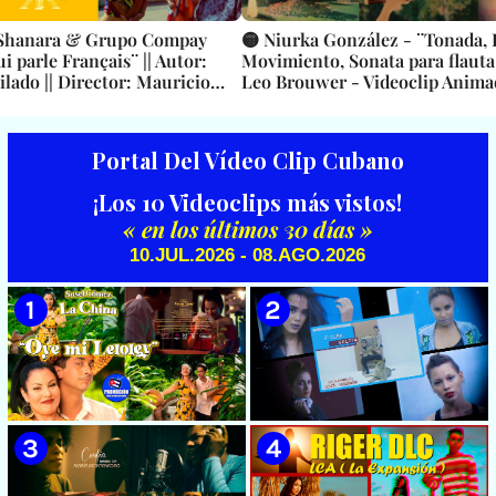
& Shanara & Grupo Compay
🟡 Niurka González - ¨Tonada, 
i parle Français¨ || Autor:
Movimiento, Sonata para flauta
lado || Director: Mauricio
Leo Brouwer - Videoclip Anima
úsica popular bailable cubana
Dirección: Lester Hamlet
| CUBA
Portal Del Vídeo Clip Cubano
¡Los 10 Videoclips más vistos!
« en los últimos 30 días »
10.JUL.2026 - 08.AGO.2026