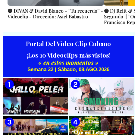
🟡 DIVAN & David Blanco - ¨Tu recuerdo¨ -
🟡 Dj Reitt 
Videoclip - Dirección: Asiel Babastro
Segundo || ¨Ou
Francisco Repi
Figueiral || M
|| Videoclip |
Portal Del Vídeo Clip Cubano
¡Los 10 Videoclips más vistos!
« en estos momentos »
Semana 32 | Sábado, 08.AGO.2026