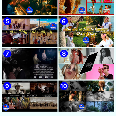
🟡 Susel Gómez (La China) ||
🟡 F-CUBA - ¨Solita¨ -
¨Oye Mi Leloley¨ || Director:
Videoclip - Director: Asiel
Onelio Jesús Larralde González
Babastro
|| Música popular bailable
cubana || Videoclip || CUBA
🟡 María Montenegro -
🟡 Riger DLC || ¨LCA ( La
¨Confía¨ 📺 Videoclip. CUBA
Expansión )¨ || Director: Dani
A.R || Música cubana || Videoclip
|| CUBA
🟡 Grupo Compay Segundo ||
🟡 Rose Díaz || ¨Yo soy el Punto
¨Con La Magia de Compay¨ ||
Cubano¨ (Autores: Celina
Música popular tradicional
González y Reutilio
cubana || Videoclip || CUBA
Domínguez) || Director:
Yuliades Mariño Cabello ||
Música popular tradicional
cubana - Punto Cubano -
Punto Guajiro || Videoclip ||
🟡 Beatriz Márquez - ¨Mujer
🟡 July Roby || ¨Contigo o sin tí¨
CUBA
Bayamesa¨ 📺 Videoclip - 🎬
|| Videoclip || Música Urbana
Director: Ángel Alderete
Cubana || Director: Marlon el