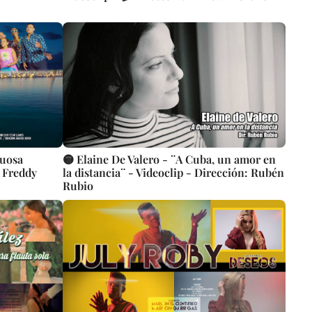
tuosa
🟡 Elaine De Valero - ¨A Cuba, un amor en
: Freddy
la distancia¨ - Videoclip - Dirección: Rubén
Rubio