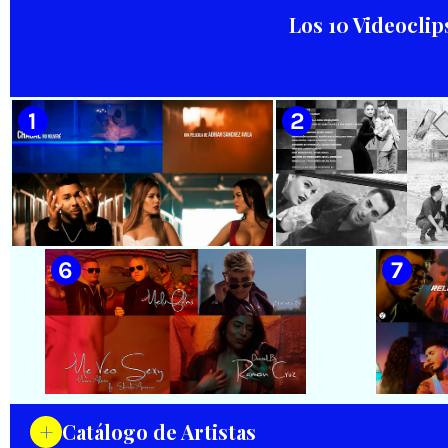
Productions
Baghavan Ishaya
Los 10 Videoclip
🟡 Juan Formell y Los Van Van -
🟡 David Blanco - ¨Parar el
¨Chapeando¨ - Videoclip
tiempo¨ - Videoclip -
Animado - Dirección: Ian
Dirección: Bilko Cuervo
Padrón
🟡 Chacal - ¨No Volveré¨ - Videoclip
🟡 Adrián Berazaín
- Dirección: Adrián Sánchez Ávila
Manzanares - ¨Ya es 
Videoclip - Direcció
Hamlet
+
Catálogo de Artistas