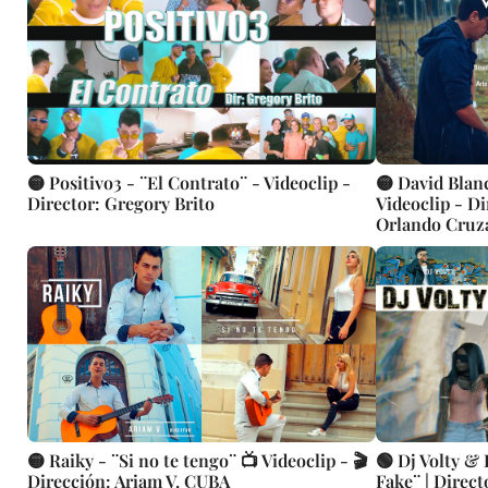
🟡 Positivo3 - ¨El Contrato¨ - Videoclip -
🟡 David Blan
Director: Gregory Brito
Videoclip - D
Orlando Cruz
🟡 Raiky - ¨Si no te tengo¨ 📺 Videoclip - 🎬
🟢 Dj Volty &
Dirección: Ariam V. CUBA
Fake¨ | Direct