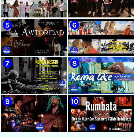
🟡 Susel Gómez (La China) ||
🟢 Pirro | ¨Vuelve a mi¨ |
¨Oye Mi Leloley¨ || Director:
Videoclip | Música Urbana
Onelio Jesús Larralde González
Cubana | Artistas Cubanos |
|| Música popular bailable
Canción | CUBA
cubana || Videoclip || CUBA
🟡 Tico González - ¨Aunque se
🔴 Osmani García & Varios
pare la mula¨ - Videoclip -
Artistas | ¨Chupi Chupi¨ |
Dirección: John Meriles -
Director: Joel Guilian |
Roberto C. González
Videoclip | Música Urbana
Cubana | Artistas Cubanos |
Canción | CUBA
🟢 Hanoy La Awtoridad |
🟡 Ronald & El Karnal de Cuba
¨Siempre Tú¨ | Director:
- ¨Que bonito es el amor¨ 📺
LEWIS.PRODS | Videoclip |
Videoclip - 🎬 Director: Andros
Música Urbana Cubana |
Barroso
Artistas Cubanos | Canción |
CUBA
🟢 Paisaje con Río | NOMEN
🟡 Roma Like - ¨Fue por tu
NESCIO, basado en la obra
amor¨ 📺 Videoclip - 🎬
musical ¨Niño siniestro¨ |
Director: HE Marrero