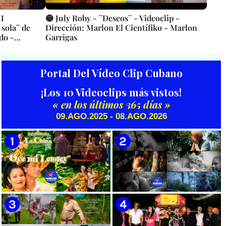
II
🟡 July Roby - ¨Deseos¨ - Videoclip -
 sola¨ de
Dirección: Marlon El Científiko - Marlon
do -
Garrigas
Portal Del Vídeo Clip Cubano
¡Los 10 Videoclips más vistos!
« en los últimos 365 días »
09.AGO.2025 - 08.AGO.2026