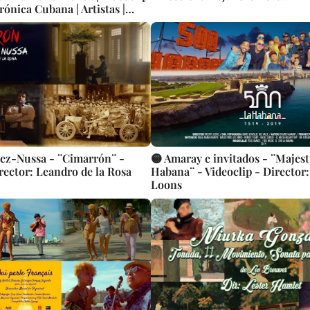
rónica Cubana | Artistas |
BA - USA
ez-Nussa - ¨Cimarrón¨ -
🟡 Amaray e invitados - ¨Majes
rector: Leandro de la Rosa
Habana¨ - Videoclip - Director
Loons