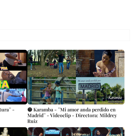
tura¨ -
🟡 Karamba - ¨Mi amor anda perdido en
Madrid¨ - Videoclip - Directora: Mildrey
Ruiz