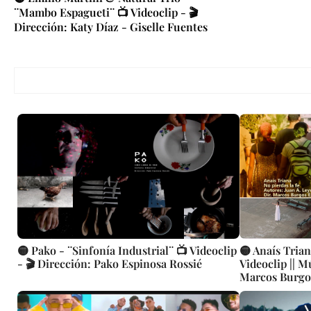
¨Mambo Espagueti¨ 📺 Videoclip - 🎬
Dirección: Katy Díaz - Giselle Fuentes
🟡 Pako - ¨Sinfonía Industrial¨ 📺 Videoclip
🟡 Anaís Triana
- 🎬 Dirección: Pako Espinosa Rossié
Videoclip || M
Marcos Burgos