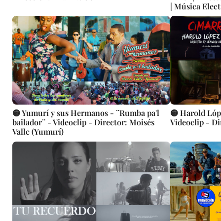
| Música Elect
Canción | CU
🟡 Yumurí y sus Hermanos - ¨Rumba pa'l
🟡 Harold Lóp
bailador¨ - Videoclip - Director: Moisés
Videoclip - Di
Valle (Yumurí)