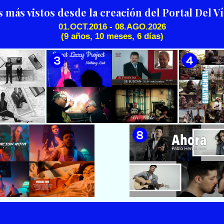
Científiko || CUBA
s más vistos desde la creación del Portal Del 
01.OCT.2016 - 08.AGO.2026
(9 años, 10 meses, 6 días)
🟡 Silvio Rodríguez - ¨El
🟢 Pirro | ¨Vuelve a mi¨ |
Mayor¨ 📺 Videoclip - 🎬
Videoclip | Música Urbana
Director: Ángel Alderete -
Cubana | Artistas Cubanos |
Videoclip de la película de
Canción | CUBA
ficción ¨EL MAYOR¨ inspirada
en la vida del Mayor General
Ignacio Agramonte y Loynaz /
Director: Rigoberto López
Pego / ICAIC 👉 CUBA 👌
 & Luna
🟡 Sweet Lizzy Project - ¨Nothing
🟡 7
después¨ -
Lasts¨ - Videoclip - Dirección:
¨Guantan
n: Lester
Víctor Vinuesa (Vitiko)
Change - 