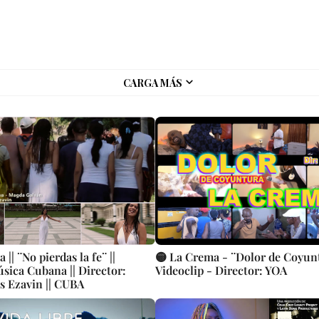
CARGA MÁS
 || ¨No pierdas la fe¨ ||
🟡 La Crema - ¨Dolor de Coyun
úsica Cubana || Director:
Videoclip - Director: YOA
 Ezavin || CUBA