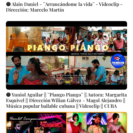
🟡 Alain Daniel - ¨Arrancándome la vida¨ - Videoclip -
Dirección: Marcelo Martín
🟡 Yuniol Aguilar || ¨Piango Piango¨ || Autora: Margarita
Esquivel || Dirección Wilian Gálvez - Magol Alejandro ||
Música popular bailable cubana || Videoclip || CUBA