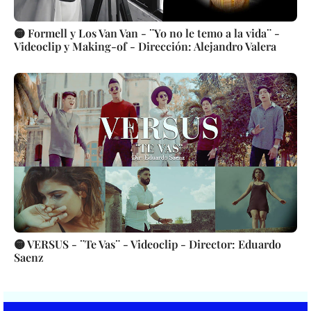
🟡 Formell y Los Van Van - ¨Yo no le temo a la vida¨ -
Videoclip y Making-of - Dirección: Alejandro Valera
🟡 VERSUS - ¨Te Vas¨ - Videoclip - Director: Eduardo
Saenz