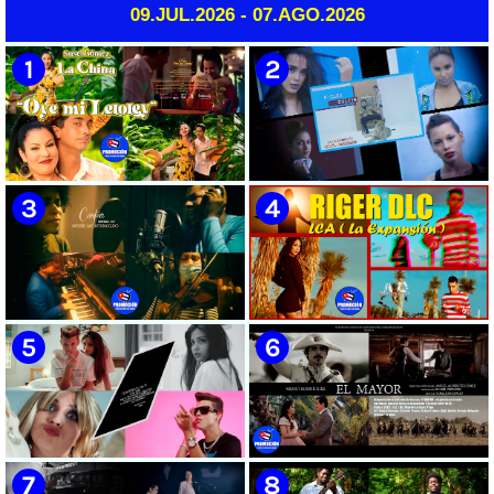
09.JUL.2026 - 07.AGO.2026
🟡 Susel Gómez (La China) ||
🟡 F-CUBA - ¨Solita¨ -
¨Oye Mi Leloley¨ || Director:
Videoclip - Director: Asiel
Onelio Jesús Larralde González
Babastro
|| Música popular bailable
cubana || Videoclip || CUBA
🟡 María Montenegro -
🟡 Riger DLC || ¨LCA ( La
¨Confía¨ 📺 Videoclip. CUBA
Expansión )¨ || Director: Dani
A.R || Música cubana || Videoclip
|| CUBA