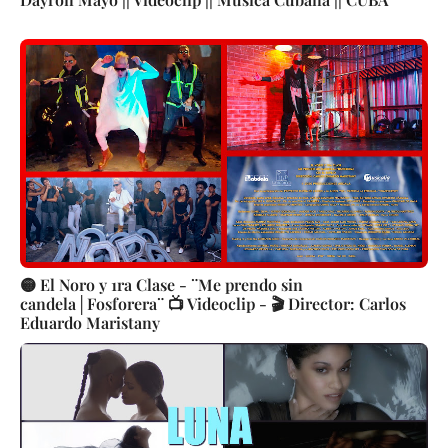
🟡 El Noro y 1ra Clase - ¨Me prendo sin
candela│Fosforera¨ 📺 Videoclip - 🎬 Director: Carlos
Eduardo Maristany