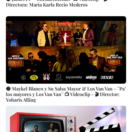
Directora: María Karla Recio Mederos
🟡 Maykel Blanco y Su Salsa Mayor & Los Van Van - ¨Pa’
los mayores y Los Van Van¨ 📺 Videoclip - 🎬 Director:
Yoharis Alling