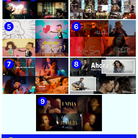
🟡 Chacal - ¨No Volveré¨ -
🟡 Adrián Berazaín & Luna
Videoclip - Dirección: Adrián
Manzanares - ¨Ya es
Sánchez Ávila
después¨ - Videoclip -
Dirección: Lester Hamlet
🟡 Sweet Lizzy Project -
🟡 75 Artistas Cubanos
¨Nothing Lasts¨ - Videoclip -
¨Guantanamera¨ - Playing
Dirección: Víctor Vinuesa
For Change - Song Around
(Vitiko)
The World
🟡 Zafiros - ¨Un nombre de
🟡 Máxima Alerta & Eduardo
mujer¨ - Proyecto Anima
Antonio - ¨Me veo sexy¨ -
EGREM - Videoclip Animado
Videoclip - Dirección:
- Dirección: Landy García
Ramón Cruz
🟡 Naldo - ¨Relación rota¨ 📺
🟡 Pablo Hernández -
Videoclip - 🎬 Director: Visual
¨Ahora¨ 📺 Videoclip - 🎬
EME
Director: Carlos Gómez