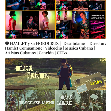
🟢 HAMLET y su HOROCRUX | ¨Desnúdame¨ | Director:
Hamlet Companione | Videoclip | Música Cubana |
Artistas Cubanos | Canción | CUBA