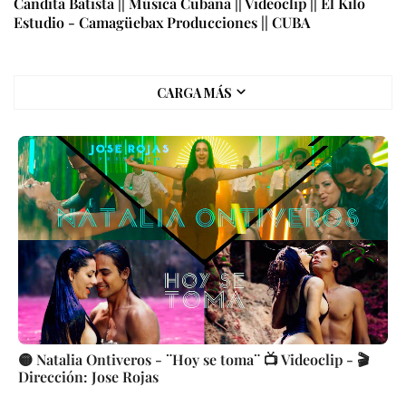
Candita Batista || Música Cubana || Videoclip || El Kilo
Estudio - Camagüebax Producciones || CUBA
CARGA MÁS
🟡 Natalia Ontiveros - ¨Hoy se toma¨ 📺 Videoclip - 🎬
Dirección: Jose Rojas