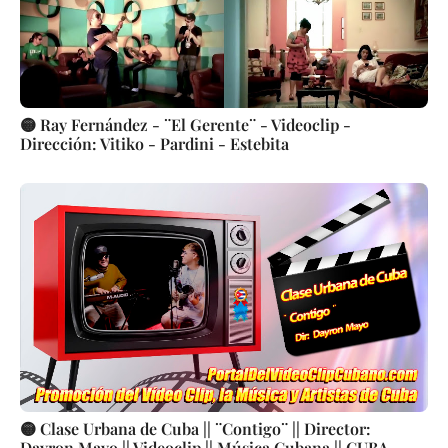
🟡 Ray Fernández - ¨El Gerente¨ - Videoclip -
Dirección: Vitiko - Pardini - Estebita
🟡 Clase Urbana de Cuba || ¨Contigo¨ || Director:
Dayron Mayo || Videoclip || Música Cubana || CUBA