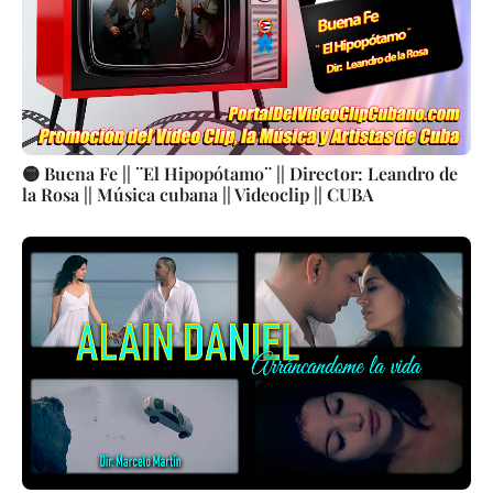
🟡 Buena Fe || ¨El Hipopótamo¨ || Director: Leandro de
la Rosa || Música cubana || Videoclip || CUBA