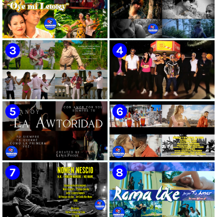
🟡 Susel Gómez (La China) ||
🟢 Pirro | ¨Vuelve a mi¨ |
¨Oye Mi Leloley¨ || Director:
Videoclip | Música Urbana
Onelio Jesús Larralde González
Cubana | Artistas Cubanos |
|| Música popular bailable
Canción | CUBA
cubana || Videoclip || CUBA
🟡 Tico González - ¨Aunque se
🔴 Osmani García & Varios
pare la mula¨ - Videoclip -
Artistas | ¨Chupi Chupi¨ |
Dirección: John Meriles -
Director: Joel Guilian | Videoclip
Roberto C. González
| Música Urbana Cubana |
Artistas Cubanos | Canción |
CUBA
🟢 Hanoy La Awtoridad |
🟡 Ronald & El Karnal de Cuba
¨Siempre Tú¨ | Director:
- ¨Que bonito es el amor¨ 📺