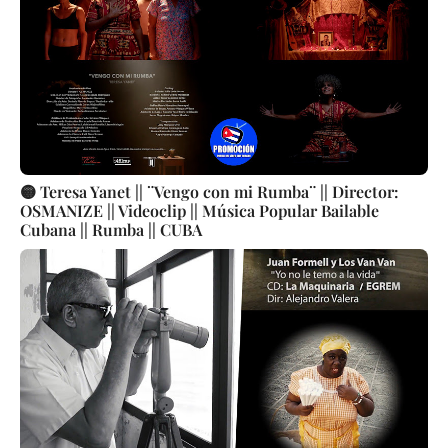
🟡 Teresa Yanet || ¨Vengo con mi Rumba¨ || Director:
OSMANIZE || Videoclip || Música Popular Bailable
Cubana || Rumba || CUBA