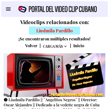
Videoclips relacionados con:
Liudmila Pardillo
¡Se encontraron múltiples resultados!
Volver
|
|
Inicio
CARGA MÁS
🟡 Liudmila Pardillo || ¨Angelitos Negros¨ || Director:
Oscar Alejandro || Dedicado a la vedette negra de Cuba