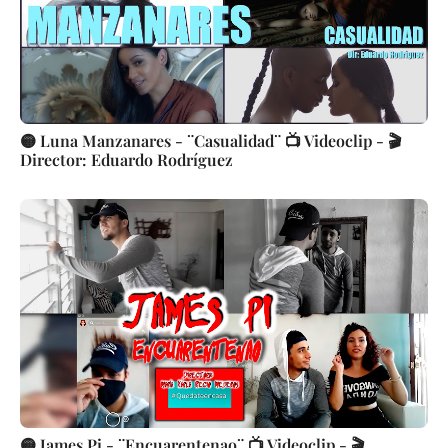
🟡 Luna Manzanares - ¨Casualidad¨ 📺 Videoclip - 🎬
Director: Eduardo Rodríguez
🟡 James Pi - ¨Encuarentenao¨ 📺 Videoclip - 🎬