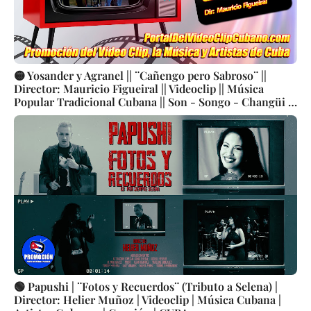
🟡 Yosander y Agranel || ¨Cañengo pero Sabroso¨ ||
Director: Mauricio Figueiral || Videoclip || Música
Popular Tradicional Cubana || Son - Songo - Changüi ||
CUBA
🟢 Papushi | ¨Fotos y Recuerdos¨ (Tributo a Selena) |
Director: Helier Muñoz | Videoclip | Música Cubana |