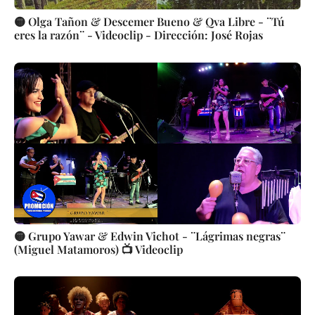
🟡 Olga Tañon & Descemer Bueno & Qva Libre - ¨Tú
eres la razón¨ - Videoclip - Dirección: José Rojas
🟡 Grupo Yawar & Edwin Vichot - ¨Lágrimas negras¨
(Miguel Matamoros) 📺 Videoclip