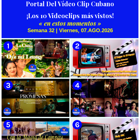
Portal Del Vídeo Clip Cubano
¡Los 10 Videoclips más vistos!
« en estos momentos »
Semana 32 | Viernes, 07.AGO.2026
🟡 Susel Gómez (La China) ||
🟡 El Taiger & El Happy ||
¨Oye Mi Leloley¨ || Director:
¨Habla Matador¨ || Videoclip
Onelio Jesús Larralde González
Animado || Director: Arí Bayolo
|| Música popular bailable
|| Música Urbana Cubana ||
cubana || Videoclip || CUBA
CUBA