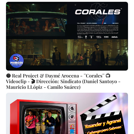
🟡 Real Project & Daymé Arocena - ¨Corales¨ 📺
Videoclip - 🎬 Dirección: Sindicato (Daniel Santoyo -
Mauricio LLópiz - Camilo Suárez)