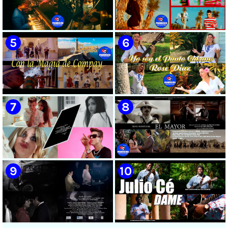
🟡 Susel Gómez (La China) ||
🟡 F-CUBA - ¨Solita¨ -
¨Oye Mi Leloley¨ || Director:
Videoclip - Director: Asiel
Onelio Jesús Larralde González
Babastro
|| Música popular bailable
cubana || Videoclip || CUBA
🟡 María Montenegro -
🟡 Riger DLC || ¨LCA ( La
¨Confía¨ 📺 Videoclip. CUBA
Expansión )¨ || Director: Dani
A.R || Música cubana || Videoclip
|| CUBA
🟡 Grupo Compay Segundo ||
🟡 Rose Díaz || ¨Yo soy el Punto
¨Con La Magia de Compay¨ ||
Cubano¨ (Autores: Celina
Música popular tradicional
González y Reutilio
cubana || Videoclip || CUBA
Domínguez) || Director:
Yuliades Mariño Cabello ||
Música popular tradicional
cubana - Punto Cubano -
Punto Guajiro || Videoclip ||
🟡 July Roby || ¨Contigo o sin tí¨
🟡 Silvio Rodríguez - ¨El
CUBA
|| Videoclip || Música Urbana
Mayor¨ 📺 Videoclip - 🎬
Cubana || Director: Marlon el
Director: Ángel Alderete -