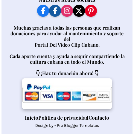
Ale Ruz & Javi
Alejandro Boué
Alejandro Infante (El Pollo Qva Libre)
Alen Sarell
Alenia Piad
Alex Duvall
Muchas gracias a todas las personas que realizan
Alexander Abreu y Havana D´Primera
donaciones para ayudar al mantenimiento y soporte
Alexey El Tipo Este
Alexis Baro
Alexis Valdés
del
Portal Del Vídeo Clip Cubano.
Alfredito Rodríguez
Amanda Cepero
Amaury Pérez
Andy Cruz
Andy Rubal
Cada aporte cuenta y ayuda a seguir compartiendo la
cultura cubana en todo el Mundo.
Annalie López
Annie Garcés
Annys Batista
Anthony Bravo
Arahí
Arema Arega
👇 ¡Haz tu donación ahora! 👇
Argelia Fragoso
Ariel Díaz
Ariel Ragués
Arle Valdés
Arlenys
Arlenys Rodríguez
Arí Bayolo
Aymée Nuviola
Azucar Band
Azul Cyma
Azúcar Band
Azúcar Negra
B-Boy Rey & Dionis
B.o.2
Baby Cortes
Inicio
Política de privacidad
Contacto
Baby Lores
Baby Rasta y Gringo (*)
Design by -
Pro Blogger Templates
Banda de Boyeros
Bandera en Blanco