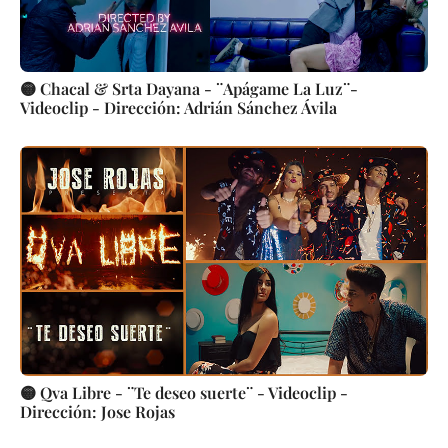
🟡 Chacal & Srta Dayana - ¨Apágame La Luz¨-
Videoclip - Dirección: Adrián Sánchez Ávila
🟡 Qva Libre - ¨Te deseo suerte¨ - Videoclip -
Dirección: Jose Rojas