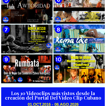
cubana || Videoclip || CUBA
🔴 Osmani García & Varios
🟡 Tico González - ¨Aunque se
Artistas | ¨Chupi Chupi¨ |
pare la mula¨ - Videoclip -
Director: Joel Guilian | Videoclip
Dirección: John Meriles -
| Música Urbana Cubana |
Roberto C. González
Artistas Cubanos | Canción |
CUBA
🟢 Hanoy La Awtoridad |
🟡 Ronald & El Karnal de Cuba
¨Siempre Tú¨ | Director:
- ¨Que bonito es el amor¨ 📺
LEWIS.PRODS | Videoclip |
Videoclip - 🎬 Director: Andros
Música Urbana Cubana |
Barroso
Artistas Cubanos | Canción |
CUBA
🟢 Paisaje con Río | NOMEN
🟡 Roma Like - ¨Fue por tu
NESCIO, basado en la obra
amor¨ 📺 Videoclip - 🎬
musical ¨Niño siniestro¨ | Autor:
Director: HE Marrero
Ernesto Romero | Director:
Héctor Falagán De Cabo |
Los 10 Videoclips más vistos desde la
Videoclip | Música Pop Rock
creación del Portal Del Vídeo Clip Cubano
Cubana | Artistas Cubanos |
Instrumental | CUBA
01.OCT.2016 - 06.AGO.2026
🟢 Rumbatá | ¨Óleo de Mujer
🟢 Mercancías Callejeras y