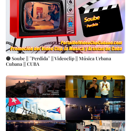
🟡 Soube || ¨Perdida¨ || Videoclip || Música Urbana
Cubana || CUBA