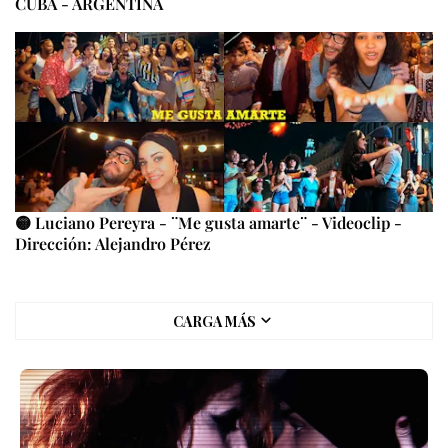
CUBA - ARGENTINA
🟡 Luciano Pereyra - ¨Me gusta amarte¨ - Videoclip -
Dirección: Alejandro Pérez
CARGA MÁS