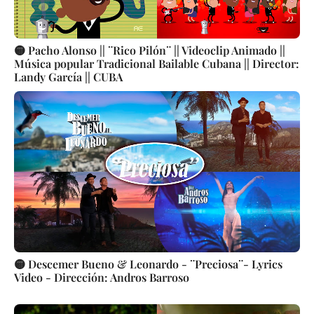
🟡 Pacho Alonso || ¨Rico Pilón¨ || Videoclip Animado ||
Música popular Tradicional Bailable Cubana || Director:
Landy García || CUBA
🟡 Descemer Bueno & Leonardo - ¨Preciosa¨- Lyrics
Video - Dirección: Andros Barroso