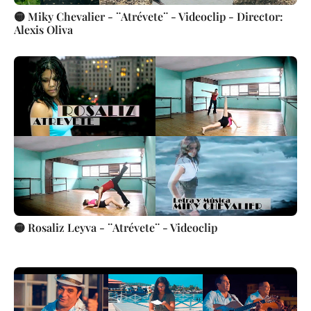
🟡 Miky Chevalier - ¨Atrévete¨ - Videoclip - Director:
Alexis Oliva
🟡 Rosaliz Leyva - ¨Atrévete¨ - Videoclip