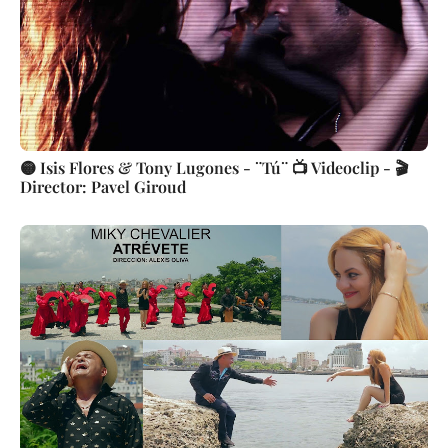
🟡 Isis Flores & Tony Lugones - ¨Tú¨ 📺 Videoclip - 🎬
Director: Pavel Giroud