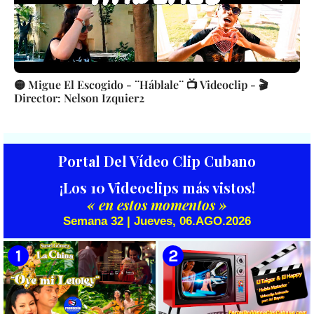
🟡 Migue El Escogido - ¨Háblale¨ 📺 Videoclip - 🎬
Director: Nelson Izquier2
Portal Del Vídeo Clip Cubano
¡Los 10 Videoclips más vistos!
« en estos momentos »
Semana 32 | Jueves, 06.AGO.2026