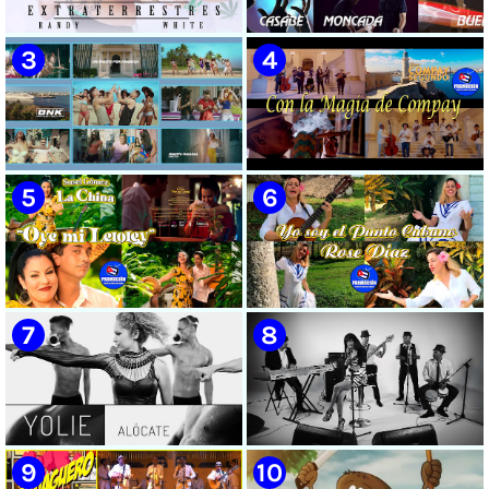
🟡 Randy & White -
🟡 Casabe & Moncada & Buena
Extraterrestres - ¨Smoking¨ -
Fe - ¨Gallo de pelea¨ - Videoclip
Videoclip - Dirección: Pepe
- Dirección: Omar Leyva
Salom
🟡 Boni & Kelly (BNK) - ¨Un
🟡 Grupo Compay Segundo ||
pasito por América¨ - Videoclip
¨Con La Magia de Compay¨ ||
- Dirección: Ernesto Fundora
Música popular tradicional
cubana || Videoclip || CUBA
🟡 Susel Gómez (La China) ||
🟡 Rose Díaz || ¨Yo soy el Punto
¨Oye Mi Leloley¨ || Director:
Cubano¨ (Autores: Celina
Onelio Jesús Larralde González
González y Reutilio
|| Música popular bailable
Domínguez) || Director:
cubana || Videoclip || CUBA
Yuliades Mariño Cabello ||