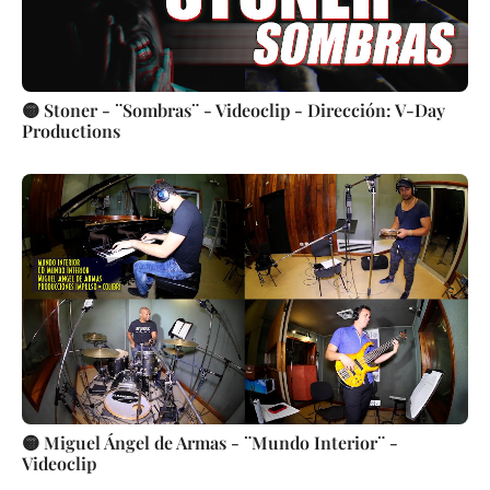
🟡 Stoner - ¨Sombras¨ - Videoclip - Dirección: V-Day
Productions
🟡 Miguel Ángel de Armas - ¨Mundo Interior¨ -
Videoclip