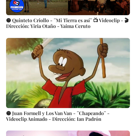
🟡 Quinteto Criollo - ¨Mi Tierra es así¨ 📺 Videoclip - 🎬
Dirección: Yiria Otaño - Yaima Ceruto
🟡 Juan Formell y Los Van Van - ¨Chapeando¨ -
Videoclip Animado - Dirección: Ian Padrón