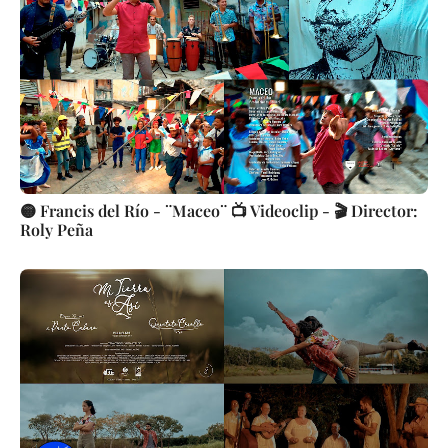
🟡 Francis del Río - ¨Maceo¨ 📺 Videoclip - 🎬 Director:
Roly Peña