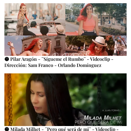
🟡 Pilar Aragón - ¨Sígueme el Rumbo¨ - Videoclip -
Dirección: Sam Franco - Orlando Domínguez
🟡 Milada Milhet - ¨Pero qué será de mi¨ - Videoclip -