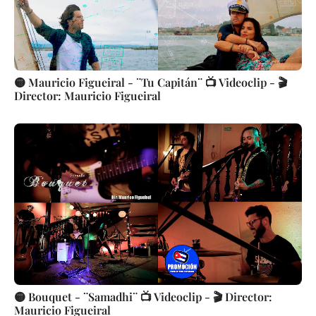
🟡 Mauricio Figueiral - ¨Tu Capitán¨ 📺 Videoclip - 🎬
Director: Mauricio Figueiral
🟡 Bouquet - ¨Samadhi¨ 📺 Videoclip - 🎬 Director:
Mauricio Figueiral