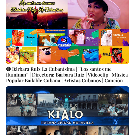
🔴 Bárbara Ruiz La Cubanísima | ¨Los santos me
iluminan¨ | Directora: Bárbara Ruiz | Videoclip | Música
Popular Bailable Cubana | Artistas Cubanos | Canción |
CUBA