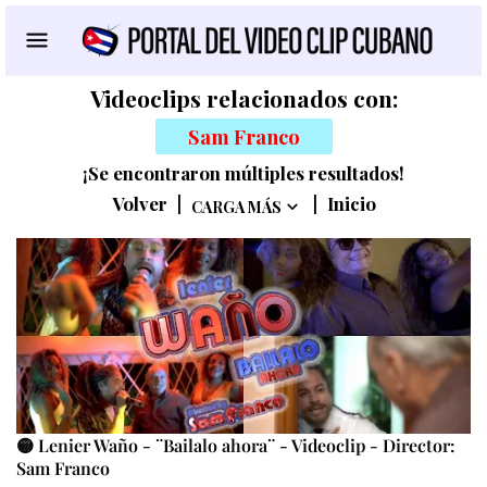
Videoclips relacionados con:
Sam Franco
¡Se encontraron múltiples resultados!
Volver
|
|
Inicio
CARGA MÁS
🟡 Lenier Waño - ¨Bailalo ahora¨ - Videoclip - Director:
Sam Franco