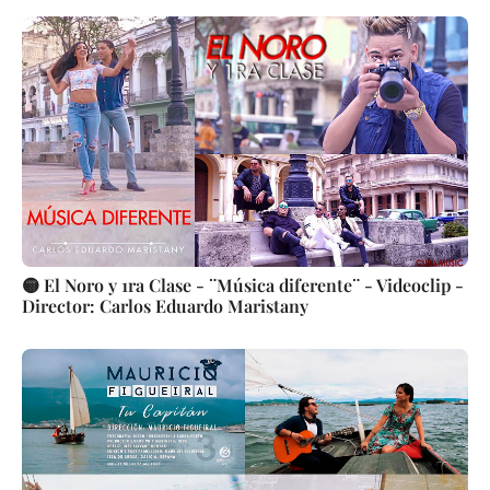
🟡 El Noro y 1ra Clase - ¨Música diferente¨ - Videoclip -
Director: Carlos Eduardo Maristany