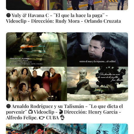
🟡 Yuly & Havana C - ¨El que la hace la paga¨ -
Videoclip - Dirección: Rudy Mora - Orlando Cruzata
🟡 Arnaldo Rodríguez y su Talismán - ¨Lo que dicta el
porvenir¨ 📺 Videoclip - 🎬 Dirección: Henry García -
Alfredo Felipe. 👉 CUBA 👌