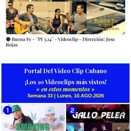
🟡 Buena Fe - ¨PI 3,14¨ - Videoclip - Dirección: Jose
Rojas
Portal Del Vídeo Clip Cubano
¡Los 10 Videoclips más vistos!
« en estos momentos »
Semana 33 | Lunes, 10.AGO.2026