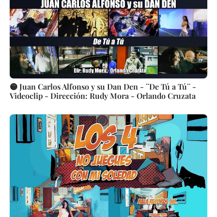
🟡 Juan Carlos Alfonso y su Dan Den - ¨De Tú a Tú¨ -
Videoclip - Dirección: Rudy Mora - Orlando Cruzata