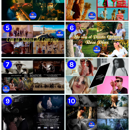
🟡 Susel Gómez (La China) ||
🟡 F-CUBA - ¨Solita¨ -
¨Oye Mi Leloley¨ || Director:
Videoclip - Director: Asiel
Onelio Jesús Larralde González
Babastro
|| Música popular bailable
cubana || Videoclip || CUBA
🟡 María Montenegro -
🟡 Riger DLC || ¨LCA ( La
¨Confía¨ 📺 Videoclip. CUBA
Expansión )¨ || Director: Dani
A.R || Música cubana || Videoclip
|| CUBA
🟡 Grupo Compay Segundo ||
🟡 Rose Díaz || ¨Yo soy el Punto
¨Con La Magia de Compay¨ ||
Cubano¨ (Autores: Celina
Música popular tradicional
González y Reutilio
cubana || Videoclip || CUBA
Domínguez) || Director:
Yuliades Mariño Cabello ||
Música popular tradicional
cubana - Punto Cubano -
Punto Guajiro || Videoclip ||
🟡 Silvio Rodríguez - ¨El
🟡 July Roby || ¨Contigo o sin tí¨
CUBA
Mayor¨ 📺 Videoclip - 🎬
|| Videoclip || Música Urbana