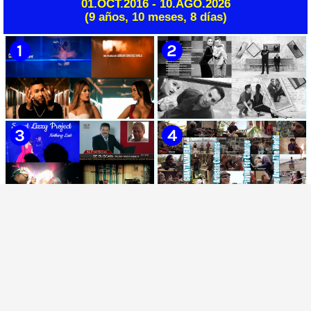
01.OCT.2016 - 10.AGO.2026
🟢 Rumbatá | ¨Óleo de Mujer
🔴 Bouquet | ¨Canción infantil
(9 años, 10 meses, 8 días)
Con Sombrero¨ | Autor: Silvio
para cantar en la boca de un
Rodríguez | Director: Gustavo
pozo¨ | Director: Mauricio
Pérez | Bis Music | Videoclip |
Figueiral | Videoclip | Música
Música Tradicional Bailable
Rock Cubana | Artistas Cubanos
Cubana | Rumba | Artistas
| Canción | CUBA
Cubanos | Canción | CUBA
🟡 Chacal - ¨No Volveré¨ -
🟡 Adrián Berazaín & Luna
Videoclip - Dirección: Adrián
Manzanares - ¨Ya es
Sánchez Ávila
después¨ - Videoclip -
Dirección: Lester Hamlet
🟡 Sweet Lizzy Project -
🟡 75 Artistas Cubanos
¨Nothing Lasts¨ - Videoclip -
¨Guantanamera¨ - Playing
Dirección: Víctor Vinuesa
For Change - Song Around
(Vitiko)
The World