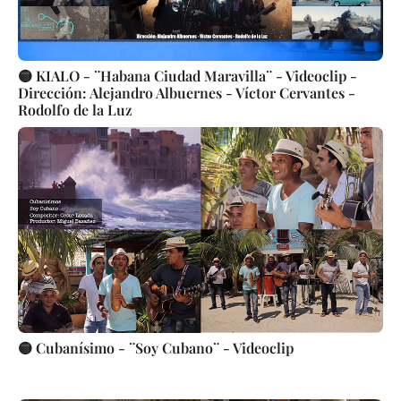
🟡 KIALO - ¨Habana Ciudad Maravilla¨ - Videoclip -
Dirección: Alejandro Albuernes - Víctor Cervantes -
Rodolfo de la Luz
🟡 Cubanísimo - ¨Soy Cubano¨ - Videoclip