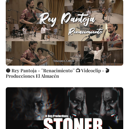
🟡 Rey Pantoja - ¨Renacimiento¨ 📺 Videoclip - 🎬
Producciones El Almacén