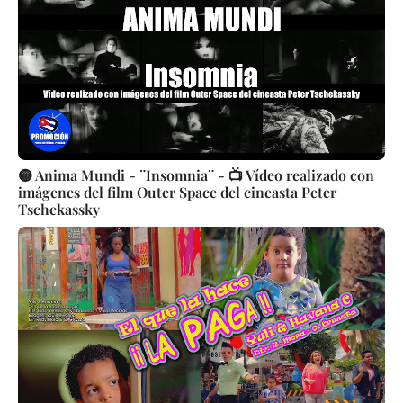
🟡 Anima Mundi - ¨Insomnia¨ - 📺 Vídeo realizado con
imágenes del film Outer Space del cineasta Peter
Tschekassky