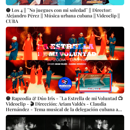
🟡 Los 4 || ¨No juegues con mi soledad¨ || Director:
Alejandro Pérez || Música urbana cubana || Videoclip ||
CUBA
🟡 Rapzodia & Dúo Iris - ¨La Estrella de mi Voluntad 📺
Videoclip - 🎬 Dirección: Ariam Valdés - Claudia
Hernández - Tema musical de la delegación cubana a
los Juegos Olímpicos y Paralímpicos de Tokyo 2020