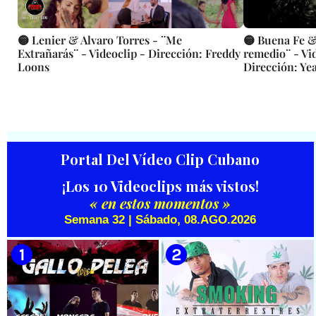
🟡 Lenier & Alvaro Torres - ¨Me
🟡 Buena Fe &
Extrañarás¨ - Videoclip - Dirección: Freddy
remedio¨ - Vi
Loons
Dirección: Y
Portal Del Vídeo Clip Cubano
¡Los 10 Videoclips más vistos!
« en estos momentos »
Semana 32 | Sábado, 08.AGO.2026