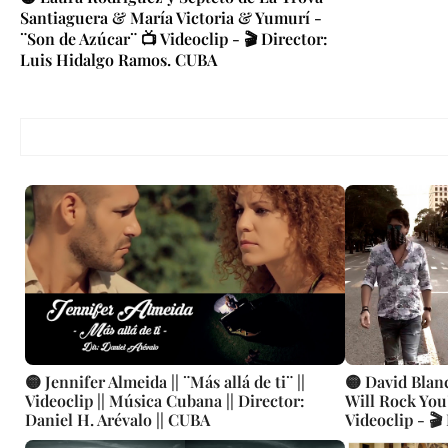
Santiaguera & María Victoria & Yumurí -
¨Son de Azúcar¨ 📺 Videoclip - 🎬 Director:
Luis Hidalgo Ramos. CUBA
🟡 Jennifer Almeida || ¨Más allá de ti¨ ||
🟡 David Blanc
Videoclip || Música Cubana || Director:
Will Rock Yo
Daniel H. Arévalo || CUBA
Videoclip - 
David Blanco