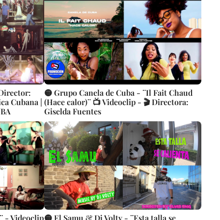
Director:
🟡 Grupo Canela de Cuba - ¨Il Fait Chaud
ica Cubana |
(Hace calor)¨ 📺 Videoclip - 🎬 Directora:
UBA
Giselda Fuentes
 - Videoclip
🟡 El Samu & Dj Volty - ¨Esta talla se