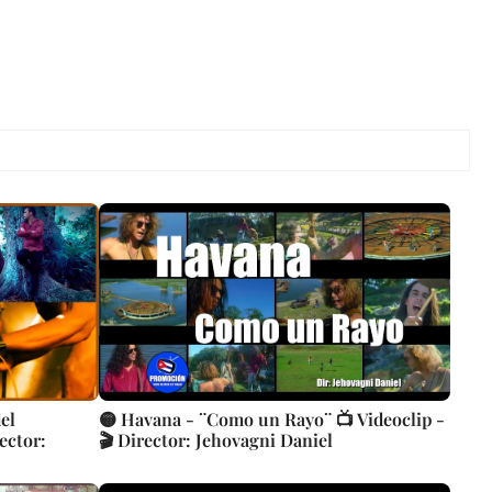
el
🟡 Havana - ¨Como un Rayo¨ 📺 Videoclip -
ector:
🎬 Director: Jehovagni Daniel