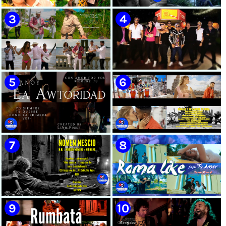
🟡 Susel Gómez (La China) ||
🟢 Pirro | ¨Vuelve a mi¨ |
¨Oye Mi Leloley¨ || Director:
Videoclip | Música Urbana
Onelio Jesús Larralde González
Cubana | Artistas Cubanos |
|| Música popular bailable
Canción | CUBA
cubana || Videoclip || CUBA
🟡 Tico González - ¨Aunque se
🔴 Osmani García & Varios
pare la mula¨ - Videoclip -
Artistas | ¨Chupi Chupi¨ |
Dirección: John Meriles -
Director: Joel Guilian |
Roberto C. González
Videoclip | Música Urbana
Cubana | Artistas Cubanos |
Canción | CUBA
🟢 Hanoy La Awtoridad |
🟡 Ronald & El Karnal de Cuba
¨Siempre Tú¨ | Director:
- ¨Que bonito es el amor¨ 📺
LEWIS.PRODS | Videoclip |
Videoclip - 🎬 Director: Andros
Música Urbana Cubana |
Barroso
Artistas Cubanos | Canción |
CUBA