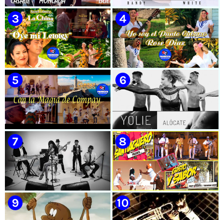
🟡 Casabe & Moncada & Buena
🟡 Randy & White -
Fe - ¨Gallo de pelea¨ - Videoclip
Extraterrestres - ¨Smoking¨ -
- Dirección: Omar Leyva
Videoclip - Dirección: Pepe
Salom
🟡 Susel Gómez (La China) ||
🟡 Rose Díaz || ¨Yo soy el Punto
¨Oye Mi Leloley¨ || Director:
Cubano¨ (Autores: Celina
Onelio Jesús Larralde González
González y Reutilio
|| Música popular bailable
Domínguez) || Director:
cubana || Videoclip || CUBA
Yuliades Mariño Cabello ||
Música popular tradicional
cubana - Punto Cubano -
Punto Guajiro || Videoclip ||
🟡 Grupo Compay Segundo ||
🟡 Yolie - ¨Alócate¨ - Videoclip
CUBA
¨Con La Magia de Compay¨ ||
- Dirección: Pedro Vázquez
Música popular tradicional
cubana || Videoclip || CUBA