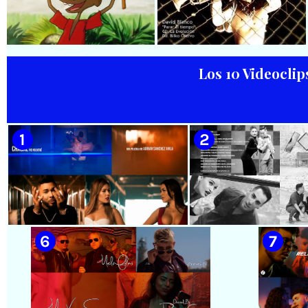
🟡 Lázaro Valdés & Bamboleo -
🟡 Septeto Santiaguero -
¨Necesito tiempo¨ - Videoclip -
¨Gusto y Sabor¨ - Videoclip -
Dirección: Salamandra
Dirección: David Hernández -
Productions
Baghavan Ishaya
Los 10 Videoclip
🟡 Juan Formell y Los Van Van -
🟡 David Blanco - ¨Parar el
¨Chapeando¨ - Videoclip
tiempo¨ - Videoclip -
Animado - Dirección: Ian
Dirección: Bilko Cuervo
Padrón
🟡 Chacal - ¨No Volveré¨ - Videoclip
🟡 Adrián Berazaín