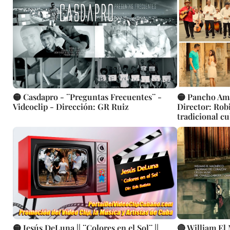
🟡 Casdapro - ¨Preguntas Frecuentes¨ -
🟡 Pancho Amat
Videoclip - Dirección: GR Ruiz
Director: Robin Pedraja
tradicional cu
🟡 Jesús DeLuna || ¨Colores en el Sol¨ ||
🔴 William El 