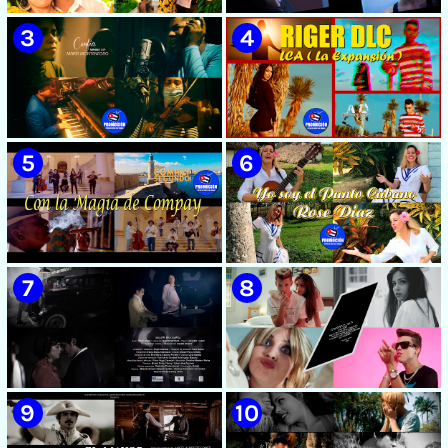
🟡 Susel Gómez (La China) ||
🟡 F-CUBA - ¨Solita¨ -
¨Oye Mi Leloley¨ || Director:
Videoclip - Director: Asiel
Onelio Jesús Larralde González
Babastro
|| Música popular bailable
cubana || Videoclip || CUBA
🟡 María Montenegro -
🟡 Riger DLC || ¨LCA ( La
¨Confía¨ 📺 Videoclip. CUBA
Expansión )¨ || Director: Dani
A.R || Música cubana || Videoclip
|| CUBA
🟡 Grupo Compay Segundo ||
🟡 Rose Díaz || ¨Yo soy el Punto
¨Con La Magia de Compay¨ ||
Cubano¨ (Autores: Celina
Música popular tradicional
González y Reutilio
cubana || Videoclip || CUBA
Domínguez) || Director:
Yuliades Mariño Cabello ||
Música popular tradicional