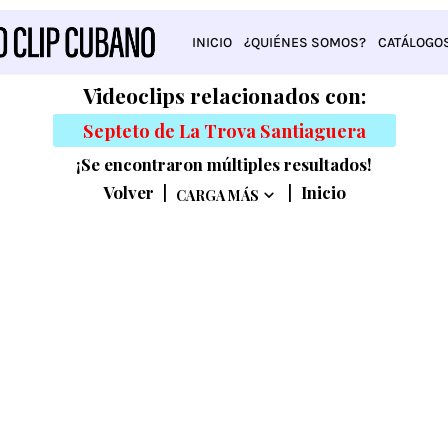
INICIO
¿QUIÉNES SOMOS?
CATÁLOGO
Videoclips relacionados con:
Septeto de La Trova Santiaguera
¡Se encontraron múltiples resultados!
Volver
|
|
Inicio
CARGA MÁS