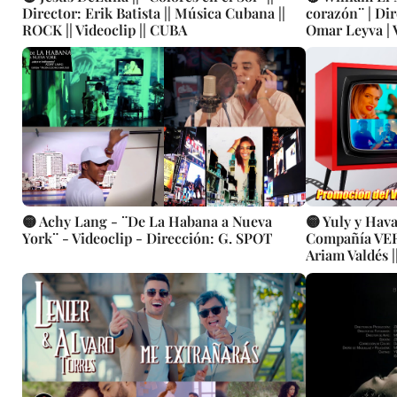
Director: Erik Batista || Música Cubana ||
corazón¨ | Di
ROCK || Videoclip || CUBA
Omar Leyva | 
Cubana | Arti
🟡 Achy Lang - ¨De La Habana a Nueva
🟡 Yuly y Hav
York¨ - Videoclip - Dirección: G. SPOT
Compañía VERD
Ariam Valdés |
CUBA