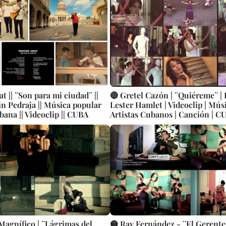
 || ¨Son para mi ciudad¨ ||
🔴 Gretel Cazón | ¨Quiéreme¨ | 
 || Música popular
Lester Hamlet | Videoclip | Mús
bana || Videoclip || CUBA
Artistas Cubanos | Canción | C
Magnífico | ¨Lágrimas del
🟡 Ray Fernández - ¨El Gerente¨