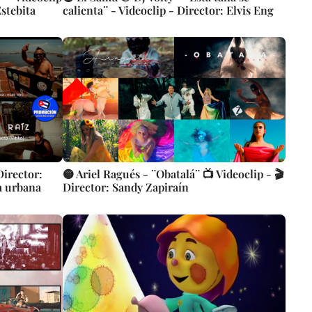
Estebita
calienta¨ - Videoclip - Director: Elvis Eng
Director:
🟡 Ariel Ragués - ¨Obatalá¨ 📺 Videoclip - 🎬
ca urbana
Director: Sandy Zapiraín