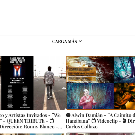
CARGA MÁS
o y Artistas Invitados - ¨We
🟡 Alwin Damián - ¨A Caimito d
u¨ - QUEEN TRIBUTE - 📺
Hanábana¨ 📺 Videoclip - 🎬 Dir
 Dirección: Ronny Blanco -
Carlos Collazo