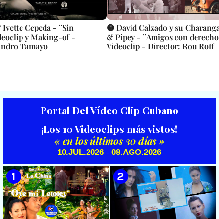
 Ivette Cepeda - ¨Sin
🟡 David Calzado y su Charang
deoclip y Making-of -
& Pipey - ¨Amigos con derecho
eandro Tamayo
Videoclip - Director: Rou Roff
Portal Del Vídeo Clip Cubano
¡Los 10 Videoclips más vistos!
« en los últimos 30 días »
10.JUL.2026 - 08.AGO.2026