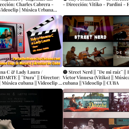
rección: Charles Cabrera -
- Dirección: Vitiko - Pardini - 
Videoclip | Música Urbana
stas Cubanos | Canción | CUBA
ana C & Lady Laura /
🟡 Street Nerd || ¨De mi raíz¨ || 
ARTE || ¨Dura¨ || Director:
Víctor Vinuesa (Vitiko) || Músi
| Música cubana || Videoclip ||
cubana || Videoclip || CUBA