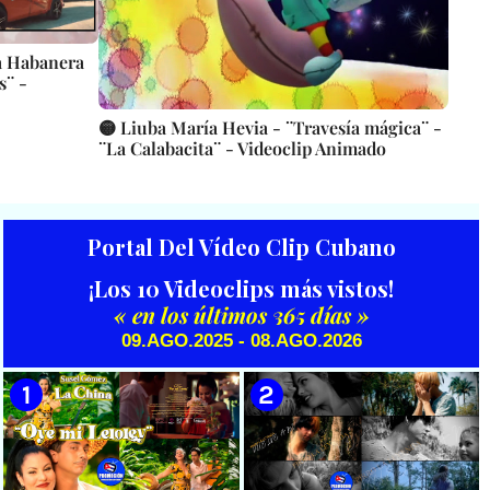
a Habanera
s¨ -
🟡 Liuba María Hevia - ¨Travesía mágica¨ -
¨La Calabacita¨ - Videoclip Animado
Portal Del Vídeo Clip Cubano
¡Los 10 Videoclips más vistos!
« en los últimos 365 días »
09.AGO.2025 - 08.AGO.2026