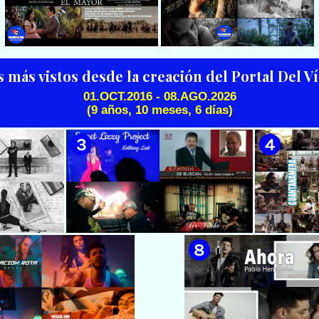
cubana - Punto Cubano -
Punto Guajiro || Videoclip ||
🟡 Beatriz Márquez - ¨Mujer
🟡 July Roby || ¨Contigo o sin tí¨
CUBA
Bayamesa¨ 📺 Videoclip - 🎬
|| Videoclip || Música Urbana
Director: Ángel Alderete
Cubana || Director: Marlon el
Científiko || CUBA
s más vistos desde la creación del Portal Del 
01.OCT.2016 - 08.AGO.2026
(9 años, 10 meses, 6 días)
🟡 Silvio Rodríguez - ¨El
🟢 Pirro | ¨Vuelve a mi¨ |
Mayor¨ 📺 Videoclip - 🎬
Videoclip | Música Urbana
Director: Ángel Alderete -
Cubana | Artistas Cubanos |
Videoclip de la película de
Canción | CUBA
ficción ¨EL MAYOR¨ inspirada
en la vida del Mayor General
Ignacio Agramonte y Loynaz /
Director: Rigoberto López
Pego / ICAIC 👉 CUBA 👌
 & Luna
🟡 Sweet Lizzy Project - ¨Nothing
🟡 7