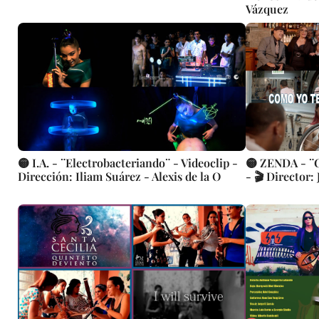
Vázquez
🟡 I.A. - ¨Electrobacteriando¨ - Videoclip -
🟡 ZENDA - ¨C
Dirección: Iliam Suárez - Alexis de la O
- 🎬 Director