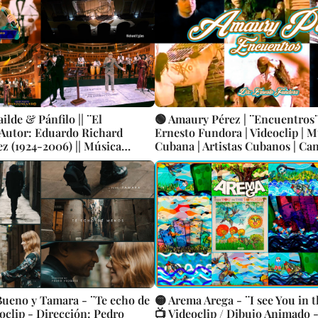
ilde & Pánfilo || ¨El
🟢 Amaury Pérez | ¨Encuentros¨ 
 Autor: Eduardo Richard
Ernesto Fundora | Videoclip | M
z (1924-2006) || Música
Cubana | Artistas Cubanos | Ca
oclip || CUBA
ueno y Tamara - ¨Te echo de
🟡 Arema Arega - ¨I see You in 
oclip - Dirección: Pedro
📺 Videoclip / Dibujo Animado -