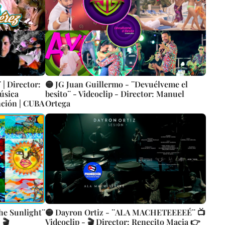
| Director:
🟡 JG Juan Guillermo - ¨Devuélveme el
úsica
besito¨ - Videoclip - Director: Manuel
nción | CUBA
Ortega
the Sunlight¨
🟡 Dayron Ortiz - ¨ALA MACHETEEEEÉ¨ 📺
 🎬
Videoclip - 🎬 Director: Renecito Macia 👉