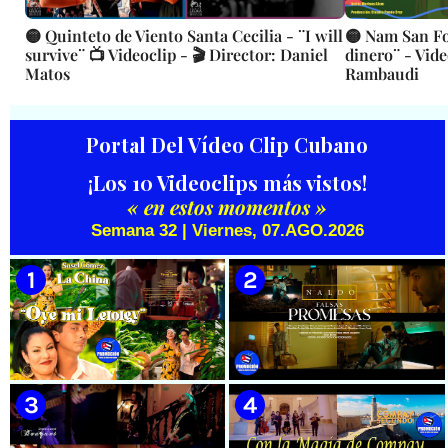
🟡 Quinteto de Viento Santa Cecilia - ¨I will
🟡 Nam San F
survive¨ 📺 Videoclip - 🎬 Director: Daniel
dinero¨ - Vide
Matos
Rambaudi
Portal Del Vídeo Clip Cubano
¡Los 10 Videoclips más vistos!
« en estos momentos »
Semana 32 | Viernes, 07.AGO.2026