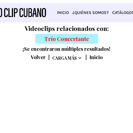
INICIO
¿QUIÉNES SOMOS?
CATÁLOGO
Videoclips relacionados con:
Trío Concertante
¡Se encontraron múltiples resultados!
Volver
|
|
Inicio
CARGA MÁS