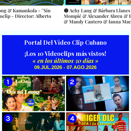
ong & Kamankola - ¨Sin
🟡 Achy Lang & Bárbara Llanes
oclip - Director: Alberto
Mompié & Alexander Abreu & P
& Mandy Cantero & Ianna Mac
¨Capital Maravillosa¨ - Videocli
Director: Rafael Valiente
Portal Del Vídeo Clip Cubano
¡Los 10 Videoclips más vistos!
« en los últimos 30 días »
09.JUL.2026 - 07.AGO.2026