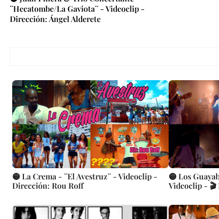
¨Hecatombe/La Gaviota¨ - Videoclip -
Dirección: Ángel Alderete
🟡 La Crema - ¨El Avestruz¨ - Videoclip -
🟡 Los Guayab
Dirección: Rou Roff
Videoclip - 🎬