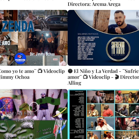
Directora: Arema Arega
omo yo te amo¨ 📺 Videoclip
🟡 El Niño y La Verdad - ¨Sufri
: Jimmy Ochoa
amor¨ 📺 Videoclip - 🎬 Director
Alling