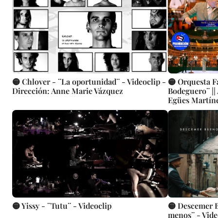
🟡 Chlover - ¨La oportunidad¨ - Videoclip -
🟡 Orquesta Fa
Dirección: Anne Marie Vázquez
Bodeguero¨ ||
Egües Martíne
cubana || Vide
🟡 Yissy - ¨Tutu¨ - Videoclip
🟡 Descemer B
menos¨ - Vide