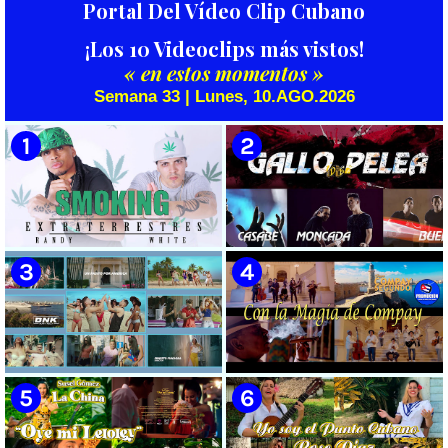
Portal Del Vídeo Clip Cubano
¡Los 10 Videoclips más vistos!
« en estos momentos »
Semana 33 | Lunes, 10.AGO.2026
🟡 Randy & White -
🟡 Casabe & Moncada & Buena
Extraterrestres - ¨Smoking¨ -
Fe - ¨Gallo de pelea¨ - Videoclip
Videoclip - Dirección: Pepe
- Dirección: Omar Leyva
Salom