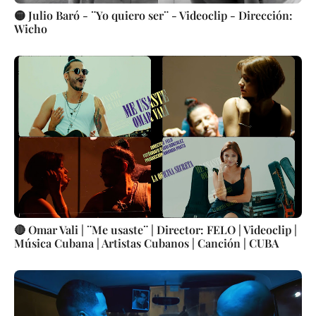
🟡 Julio Baró - ¨Yo quiero ser¨ - Videoclip - Dirección:
Wicho
🔴 Omar Vali | ¨Me usaste¨ | Director: FELO | Videoclip |
Música Cubana | Artistas Cubanos | Canción | CUBA