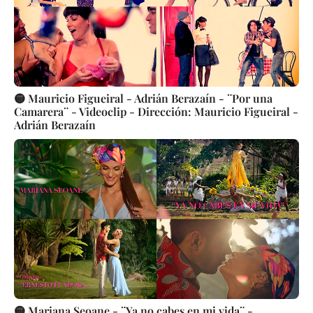
🟡 Mauricio Figueiral - Adrián Berazaín - ¨Por una
Camarera¨ - Videoclip - Dirección: Mauricio Figueiral -
Adrián Berazaín
🟡 Mariana Seoane - ¨Ya no cabes en mi vida¨ -