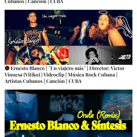
Cubanos | Canción | CUBA
🔴 Ernesto Blanco | ¨Un viajero más¨ | Director: Víctor
Vinuesa (Vitiko) | Videoclip | Música Rock Cubana |
Artistas Cubanos | Canción | CUBA