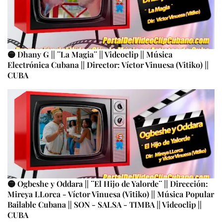
🟡 Dhany G || ¨La Magia¨ || Videoclip || Música
Electrónica Cubana || Director: Víctor Vinuesa (Vitiko) ||
CUBA
🟡 Ogbeshe y Oddara || ¨El Hijo de Yalorde¨ || Dirección:
Mireya LLorca - Víctor Vinuesa (Vitiko) || Música Popular
Bailable Cubana || SON - SALSA - TIMBA || Videoclip ||
CUBA