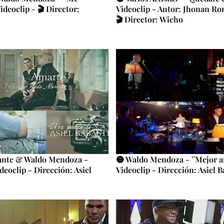
ideoclip - 🎬 Director:
Videoclip - Autor: Jhonan Ro
🎬 Director: Wicho
fante & Waldo Mendoza -
🟡 Waldo Mendoza - ¨Mejor a
deoclip - Dirección: Asiel
Videoclip - Dirección: Asiel B