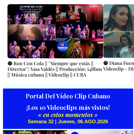
🟡 Diana Fuen
🟡 Ron Con Cola || ¨Siempre que estás ||
Videoclip - D
Director¨: Yass Valdés || Producción: i4films
|| Música cubana || Videoclip || CUBA
Portal Del Vídeo Clip Cubano
¡Los 10 Videoclips más vistos!
« en estos momentos »
Semana 32 | Jueves, 06.AGO.2026