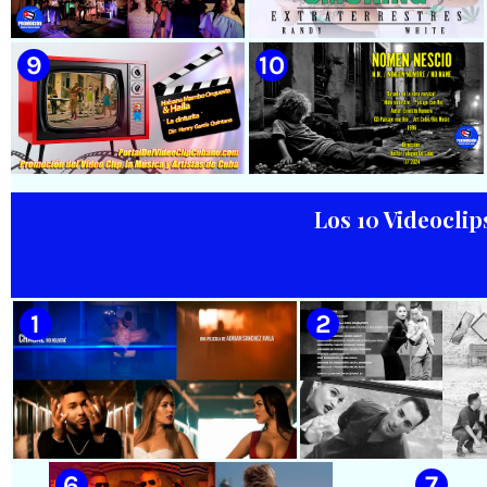
🟡 Ruly MC || ¨Hablan por
🟡 Rose Díaz || ¨Yo soy el Punto
hablar¨ || Realizador: Kuriaki ||
Cubano¨ (Autores: Celina
Videoclip || Música Urbana
González y Reutilio
Cubana || RAP || CUBA
Domínguez) || Director:
Yuliades Mariño Cabello ||
Música popular tradicional
cubana - Punto Cubano -
Punto Guajiro || Videoclip ||
🟡 Bouquet - ¨Dressed Up
🟡 Randy & White -
CUBA
Animal¨ 📺 Videoclip - 🎬
Extraterrestres - ¨Smoking¨ -
Director: Mauricio Figueiral
Videoclip - Dirección: Pepe
Salom
Los 10 Videoclip
🟡 Habana Mambo Orquesta &
🟢 Paisaje con Río | NOMEN
Haila || ¨La cinturita¨ ||
NESCIO, basado en la obra
Director: Henry García
musical ¨Niño siniestro¨ |
Quintana || Videoclip || Música
Autor: Ernesto Romero |
Popular Bailable Cubana || Son
Director: Héctor Falagán De
- Salsa - Timba || CUBA
Cabo | Videoclip | Música Pop
Rock Cubana | Artistas Cubanos
| Instrumental | CUBA