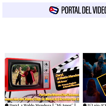
🟡 DaryL y Waldo Mendoza || ¨Mi Amor¨ ||
🟡 D´Lujo &