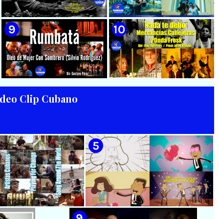
🟢 Hanoy La Awtoridad |
🟡 Ronald & El Karnal de Cuba
¨Siempre Tú¨ | Director:
- ¨Que bonito es el amor¨ 📺
LEWIS.PRODS | Videoclip |
Videoclip - 🎬 Director: Andros
Música Urbana Cubana |
Barroso
Artistas Cubanos | Canción |
CUBA
🟢 Paisaje con Río | NOMEN
🟡 Roma Like - ¨Fue por tu
NESCIO, basado en la obra
amor¨ 📺 Videoclip - 🎬
musical ¨Niño siniestro¨ |
Director: HE Marrero
Autor: Ernesto Romero |
Director: Héctor Falagán De
Vídeo Clip Cubano
Cabo | Videoclip | Música Pop
Rock Cubana | Artistas Cubanos
| Instrumental | CUBA
🟢 Rumbatá | ¨Óleo de Mujer
🟢 Mercancías Callejeras y
Con Sombrero¨ | Autor: Silvio
Onda Fresk | ¨Nada te debo¨ |
Rodríguez | Director: Gustavo
Director: Jeo Yglesias |
Pérez | Bis Music | Videoclip |
Productor: Julio Alayon |
Música Tradicional Bailable
Videoclip | Música Cubana |
Cubana | Rumba | Artistas
Artistas Cubanos | Canción |
Cubanos | Canción | CUBA
CUBA