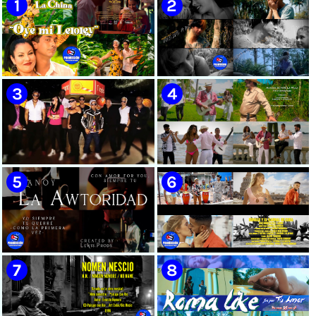
🟡 Susel Gómez (La China) ||
🟢 Pirro | ¨Vuelve a mi¨ |
¨Oye Mi Leloley¨ || Director:
Videoclip | Música Urbana
Onelio Jesús Larralde González
Cubana | Artistas Cubanos |
|| Música popular bailable
Canción | CUBA
cubana || Videoclip || CUBA
🔴 Osmani García & Varios
🟡 Tico González - ¨Aunque se
Artistas | ¨Chupi Chupi¨ |
pare la mula¨ - Videoclip -
Director: Joel Guilian |
Dirección: John Meriles -
Videoclip | Música Urbana
Roberto C. González
Cubana | Artistas Cubanos |
Canción | CUBA