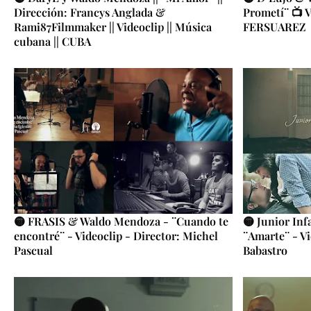
Dirección: Francys Anglada &
Prometí¨ 📺 V
Rami87Filmmaker || Videoclip || Música
FERSUAREZ
cubana || CUBA
🟡 FRASIS & Waldo Mendoza - ¨Cuando te
🟡 Junior In
encontré¨ - Videoclip - Director: Michel
¨Amarte¨ - Vi
Pascual
Babastro