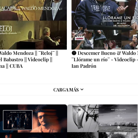
aldo Mendoza || ¨Reloj¨ ||
🟡 Descemer Bueno & Waldo
l Babastro || Videoclip ||
¨Llórame un río¨ - Videoclip 
a || CUBA
Ian Padrón
CARGA MÁS