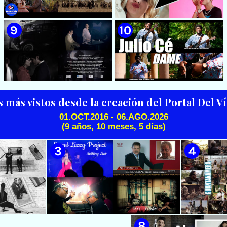
🟡 Grupo Compay Segundo ||
🟡 Rose Díaz || ¨Yo soy el Punto
¨Con La Magia de Compay¨ ||
Cubano¨ (Autores: Celina
Música popular tradicional
González y Reutilio
cubana || Videoclip || CUBA
Domínguez) || Director:
Yuliades Mariño Cabello ||
Música popular tradicional
cubana - Punto Cubano -
Punto Guajiro || Videoclip ||
🟡 Silvio Rodríguez - ¨El
🟡 July Roby || ¨Contigo o sin tí¨
CUBA
Mayor¨ 📺 Videoclip - 🎬
|| Videoclip || Música Urbana
Director: Ángel Alderete -
Cubana || Director: Marlon el
Videoclip de la película de
Científiko || CUBA
ficción ¨EL MAYOR¨ inspirada
s más vistos desde la creación del Portal Del 
en la vida del Mayor General
Ignacio Agramonte y Loynaz /
01.OCT.2016 - 06.AGO.2026
Director: Rigoberto López
(9 años, 10 meses, 5 días)
🟡 Beatriz Márquez - ¨Mujer
🟡 Julio Cé - ¨Dame¨ 📺
Pego / ICAIC 👉 CUBA 👌
Bayamesa¨ 📺 Videoclip - 🎬
Videoclip
Director: Ángel Alderete