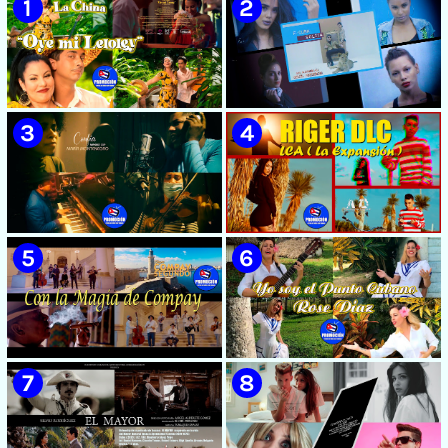
🟡 Susel Gómez (La China) ||
🟡 F-CUBA - ¨Solita¨ -
¨Oye Mi Leloley¨ || Director:
Videoclip - Director: Asiel
Onelio Jesús Larralde González
Babastro
|| Música popular bailable
cubana || Videoclip || CUBA
🟡 María Montenegro -
🟡 Riger DLC || ¨LCA ( La
¨Confía¨ 📺 Videoclip. CUBA
Expansión )¨ || Director: Dani
A.R || Música cubana || Videoclip
|| CUBA