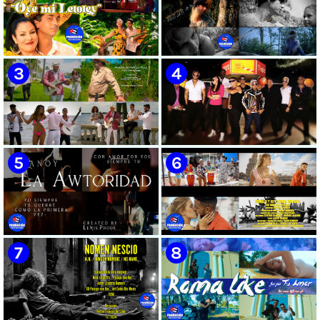
🟡 Susel Gómez (La China) ||
🟢 Pirro | ¨Vuelve a mi¨ |
¨Oye Mi Leloley¨ || Director:
Videoclip | Música Urbana
Onelio Jesús Larralde González
Cubana | Artistas Cubanos |
|| Música popular bailable
Canción | CUBA
cubana || Videoclip || CUBA
🟡 Tico González - ¨Aunque se
🔴 Osmani García & Varios
pare la mula¨ - Videoclip -
Artistas | ¨Chupi Chupi¨ |
Dirección: John Meriles -
Director: Joel Guilian | Videoclip
Roberto C. González
| Música Urbana Cubana |
Artistas Cubanos | Canción |
CUBA
🟢 Hanoy La Awtoridad |
🟡 Ronald & El Karnal de Cuba
¨Siempre Tú¨ | Director:
- ¨Que bonito es el amor¨ 📺