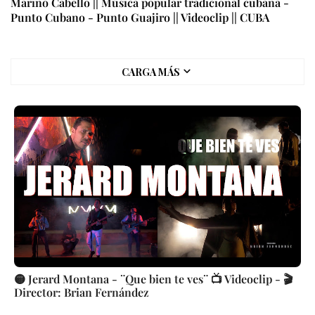
Mariño Cabello || Música popular tradicional cubana -
Punto Cubano - Punto Guajiro || Videoclip || CUBA
CARGA MÁS
🟡 Jerard Montana - ¨Que bien te ves¨ 📺 Videoclip - 🎬
Director: Brian Fernández