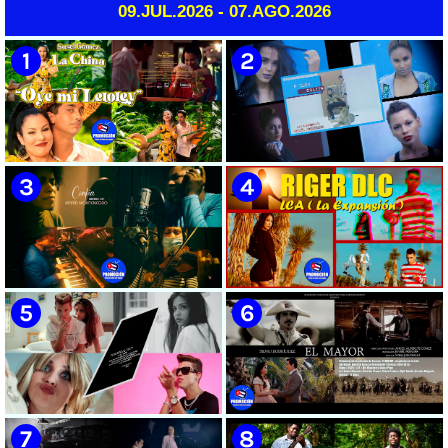
09.JUL.2026 - 07.AGO.2026
🟡 Susel Gómez (La China) ||
🟡 F-CUBA - ¨Solita¨ -
¨Oye Mi Leloley¨ || Director:
Videoclip - Director: Asiel
Onelio Jesús Larralde González
Babastro
|| Música popular bailable
cubana || Videoclip || CUBA
🟡 María Montenegro -
🟡 Riger DLC || ¨LCA ( La
¨Confía¨ 📺 Videoclip. CUBA
Expansión )¨ || Director: Dani
A.R || Música cubana || Videoclip
|| CUBA