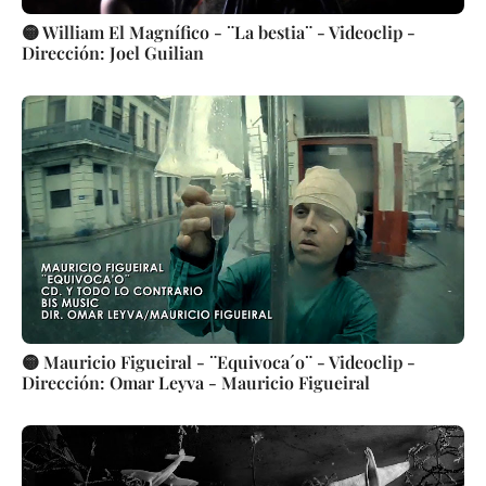
🟡 William El Magnífico - ¨La bestia¨ - Videoclip -
Dirección: Joel Guilian
🟡 Mauricio Figueiral - ¨Equivoca´o¨ - Videoclip -
Dirección: Omar Leyva - Mauricio Figueiral