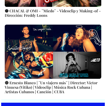
🟡 CHACAL & OMI - ¨Miedo¨ - Videoclip y Making-of -
Dirección: Freddy Loons
🔴 Ernesto Blanco | ¨Un viajero más¨ | Director: Víctor
Vinuesa (Vitiko) | Videoclip | Música Rock Cubana |
Artistas Cubanos | Canción | CUBA