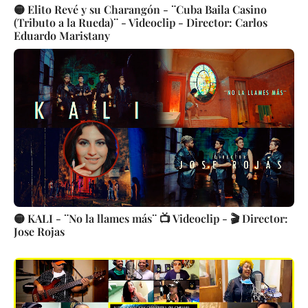
🟡 Elito Revé y su Charangón - ¨Cuba Baila Casino
(Tributo a la Rueda)¨ - Videoclip - Director: Carlos
Eduardo Maristany
🟡 KALI - ¨No la llames más¨ 📺 Videoclip - 🎬 Director:
Jose Rojas