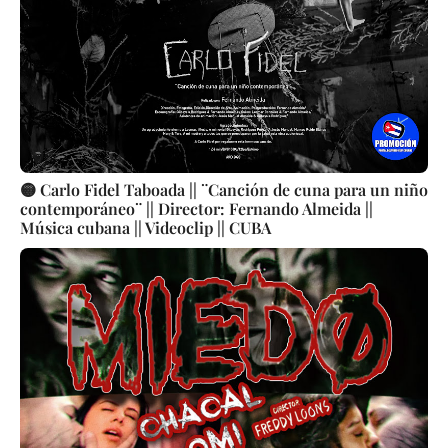
🟡 Carlo Fidel Taboada || ¨Canción de cuna para un niño
contemporáneo¨ || Director: Fernando Almeida ||
Música cubana || Videoclip || CUBA