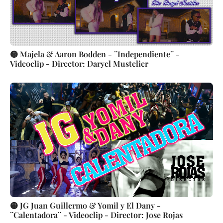
🟡 Majela & Aaron Bodden - ¨Independiente¨ -
Videoclip - Director: Daryel Mustelier
🟡 JG Juan Guillermo & Yomil y El Dany -
¨Calentadora¨ - Videoclip - Director: Jose Rojas