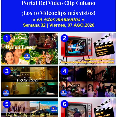
Portal Del Vídeo Clip Cubano
¡Los 10 Videoclips más vistos!
« en estos momentos »
Semana 32 | Viernes, 07.AGO.2026
🟡 Susel Gómez (La China) ||
🟡 El Taiger & El Happy ||
¨Oye Mi Leloley¨ || Director:
¨Habla Matador¨ || Videoclip
Onelio Jesús Larralde González
Animado || Director: Arí Bayolo
|| Música popular bailable
|| Música Urbana Cubana ||
cubana || Videoclip || CUBA
CUBA