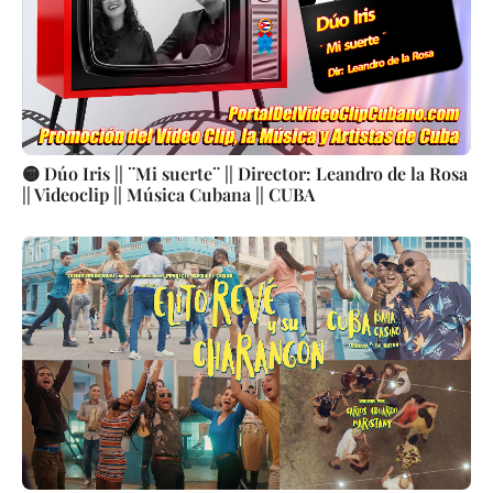
🟡 Dúo Iris || ¨Mi suerte¨ || Director: Leandro de la Rosa
|| Videoclip || Música Cubana || CUBA