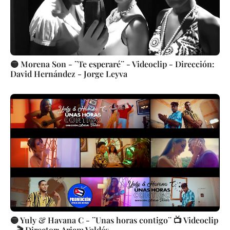
🟡 Morena Son - ¨Te esperaré¨ - Videoclip - Dirección:
David Hernández - Jorge Leyva
🟡 Yuly & Havana C - ¨Unas horas contigo¨ 📺 Videoclip
- 🎬 Director: Ariam Valdés