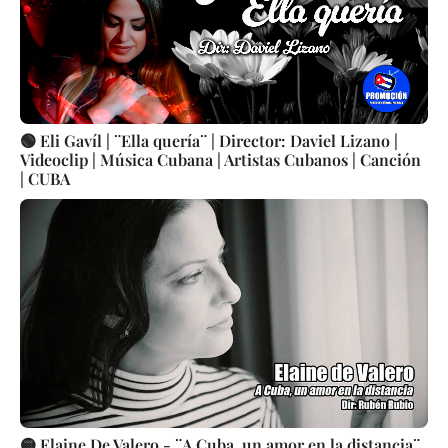
🟢 Eli Gavíl | ¨Ella quería¨ | Director: Daviel Lizano |
Videoclip | Música Cubana | Artistas Cubanos | Canción
| CUBA
🟡 Elaine De Valero - ¨A Cuba, un amor en la distancia¨