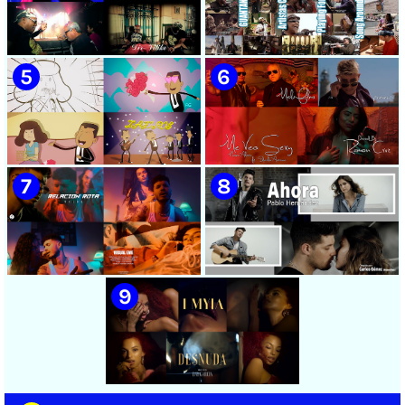
🟡 Chacal - ¨No Volveré¨ -
🟡 Adrián Berazaín & Luna
Videoclip - Dirección: Adrián
Manzanares - ¨Ya es
Sánchez Ávila
después¨ - Videoclip -
Dirección: Lester Hamlet
🟡 Sweet Lizzy Project -
🟡 75 Artistas Cubanos
¨Nothing Lasts¨ - Videoclip -
¨Guantanamera¨ - Playing
Dirección: Víctor Vinuesa
For Change - Song Around
(Vitiko)
The World
🟡 Zafiros - ¨Un nombre de
🟡 Máxima Alerta & Eduardo
mujer¨ - Proyecto Anima
Antonio - ¨Me veo sexy¨ -
EGREM - Videoclip Animado
Videoclip - Dirección:
- Dirección: Landy García
Ramón Cruz
🟡 Naldo - ¨Relación rota¨ 📺
🟡 Pablo Hernández -
Videoclip - 🎬 Director: Visual
¨Ahora¨ 📺 Videoclip - 🎬
EME
Director: Carlos Gómez