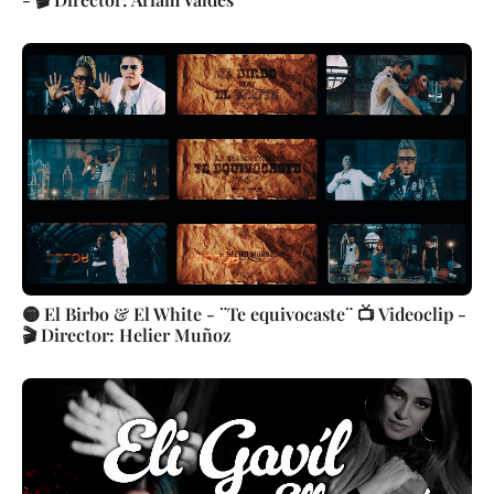
🟡 El Birbo & El White - ¨Te equivocaste¨ 📺 Videoclip -
🎬 Director: Helier Muñoz