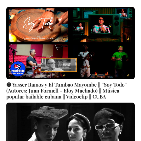
🟡 Yasser Ramos y El Tumbao Mayombe || ¨Soy Todo¨
(Autores: Juan Formell - Eloy Machado) || Música
popular bailable cubana || Videoclip || CUBA