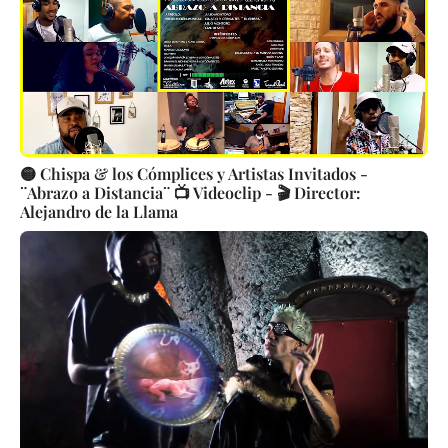
🟡 Chispa & los Cómplices y Artistas Invitados -
¨Abrazo a Distancia¨ 📺 Videoclip - 🎬 Director:
Alejandro de la Llama