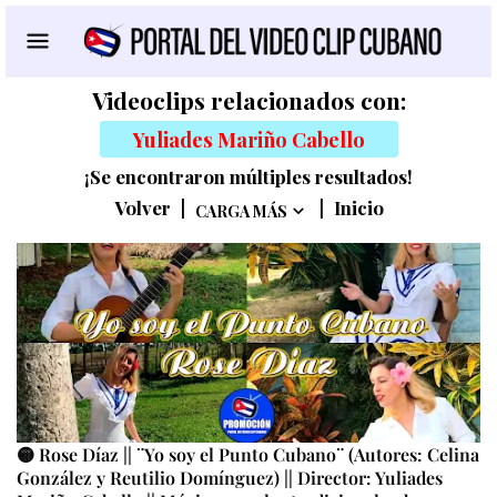
Videoclips relacionados con:
Yuliades Mariño Cabello
¡Se encontraron múltiples resultados!
Volver
|
|
Inicio
CARGA MÁS
🟡 Rose Díaz || ¨Yo soy el Punto Cubano¨ (Autores: Celina
González y Reutilio Domínguez) || Director: Yuliades