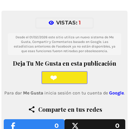
VISTAS:
1
Desde el 01/02/2026 este sitio utiliza un nuevo sistema de Me
Gusta, Compartir y Comentarios basado en Google. Las
estadísticas anteriores de Facebook ya no están disponibles, ya
que esas funciones fueron retiradas por obsolescencia.
Deja Tu Me Gusta en esta publicación
❤️
Para dar
Me Gusta
inicia sesión con tu cuenta de
Google
.
Comparte en tus redes
0
0