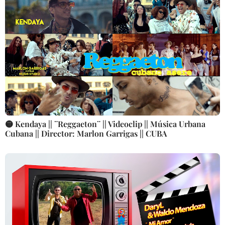
🟡 Kendaya || ¨Reggaeton¨ || Videoclip || Música Urbana
Cubana || Director: Marlon Garrigas || CUBA