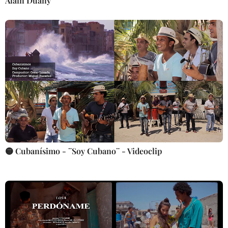
Alain Duany
🟡 Cubanísimo - ¨Soy Cubano¨ - Videoclip