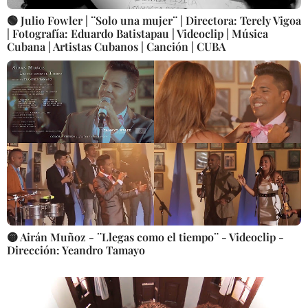
🟢 Julio Fowler | ¨Solo una mujer¨ | Directora: Terely Vigoa
| Fotografía: Eduardo Batistapau | Videoclip | Música
Cubana | Artistas Cubanos | Canción | CUBA
🟡 Airán Muñoz - ¨Llegas como el tiempo¨ - Videoclip -
Dirección: Yeandro Tamayo