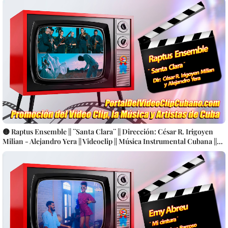
🟡 Raptus Ensemble || ¨Santa Clara¨ || Dirección: César R. Irigoyen
Milian - Alejandro Yera || Videoclip || Música Instrumental Cubana ||
Producciones Colibrí || CUBA