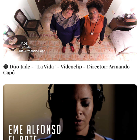
🟡 Dúo Jade - ¨La Vida¨ - Videoclip - Director: Armando
Capó