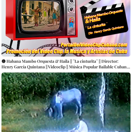
🟡 Habana Mambo Orquesta & Haila || ¨La cinturita¨ || Director:
Henry García Quintana || Videoclip || Música Popular Bailable Cubana
|| Son - Salsa - Timba || CUBA