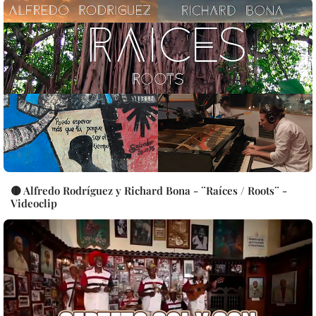
🟡 Alfredo Rodríguez y Richard Bona - ¨Raíces / Roots¨ -
Videoclip