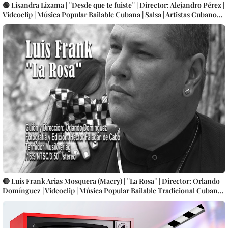
🟢 Lisandra Lizama | ¨Desde que te fuiste¨ | Director: Alejandro Pérez |
Videoclip | Música Popular Bailable Cubana | Salsa | Artistas Cubanos |
Canción | CUBA
🔴 Luis Frank Arias Mosquera (Macry) | ¨La Rosa¨ | Director: Orlando
Domínguez | Videoclip | Música Popular Bailable Tradicional Cubana |
SON | Artistas Cubanos | Canción | CUBA