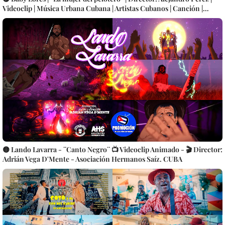
Videoclip | Música Urbana Cubana | Artistas Cubanos | Canción |
CUBA
🟡 Lando Lavarra - ¨Canto Negro¨ 📺 Videoclip Animado - 🎬 Director:
Adrián Vega D'Mente - Asociación Hermanos Saíz. CUBA