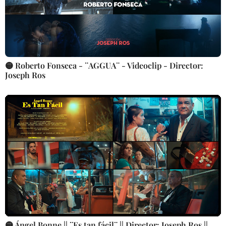
🟡 Roberto Fonseca - ¨AGGUA¨ - Videoclip - Director:
Joseph Ros
🟡 Ángel Bonne || ¨Es tan fácil¨ || Director: Joseph Ros ||