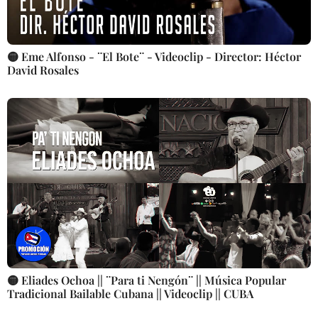
🟡 Eme Alfonso - ¨El Bote¨ - Videoclip - Director: Héctor
David Rosales
🟡 Eliades Ochoa || ¨Para ti Nengón¨ || Música Popular
Tradicional Bailable Cubana || Videoclip || CUBA