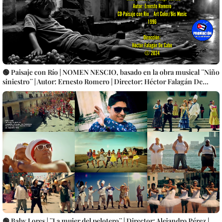
🟢 Paisaje con Río | NOMEN NESCIO, basado en la obra musical ¨Niño
siniestro¨ | Autor: Ernesto Romero | Director: Héctor Falagán De
Cabo | Videoclip | Música Pop Rock Cubana | Artistas Cubanos |
Instrumental | CUBA
🟢 Baby Lores | ¨La mujer del pelotero¨ | Director: Alejandro Pérez |