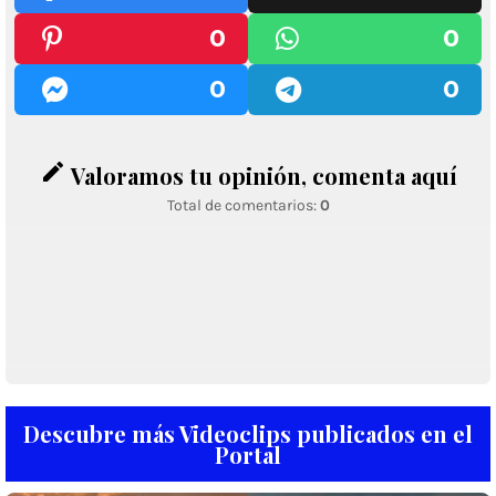
0
0
0
0
edit
Valoramos tu opinión, comenta aquí
Total de comentarios:
0
Descubre más Videoclips publicados en el
Portal