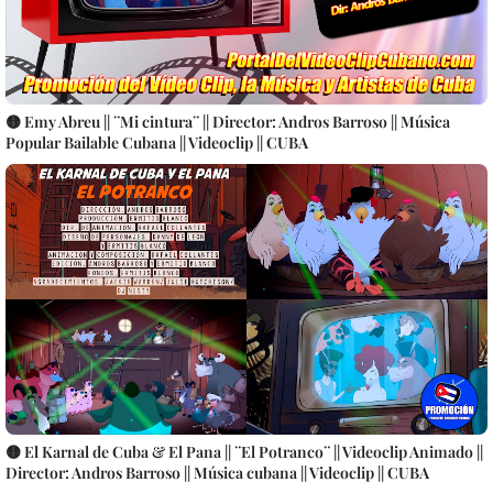
🟡 Emy Abreu || ¨Mi cintura¨ || Director: Andros Barroso || Música
Popular Bailable Cubana || Videoclip || CUBA
🟡 El Karnal de Cuba & El Pana || ¨El Potranco¨ || Videoclip Animado ||
Director: Andros Barroso || Música cubana || Videoclip || CUBA