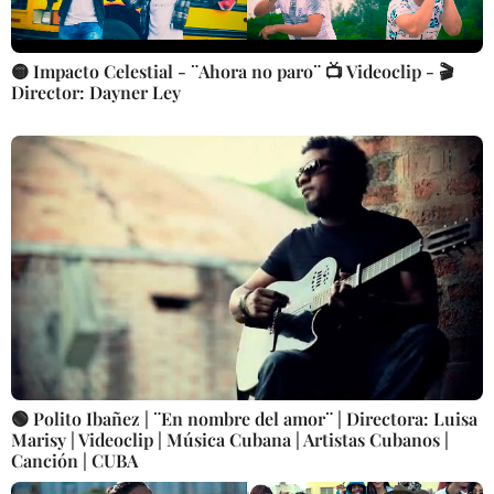
🟡 Impacto Celestial - ¨Ahora no paro¨ 📺 Videoclip - 🎬
Director: Dayner Ley
🟢 Polito Ibañez | ¨En nombre del amor¨ | Directora: Luisa
Marisy | Videoclip | Música Cubana | Artistas Cubanos |
Canción | CUBA