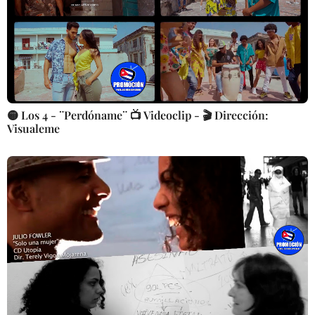
🟡 Los 4 - ¨Perdóname¨ 📺 Videoclip - 🎬 Dirección:
Visualeme