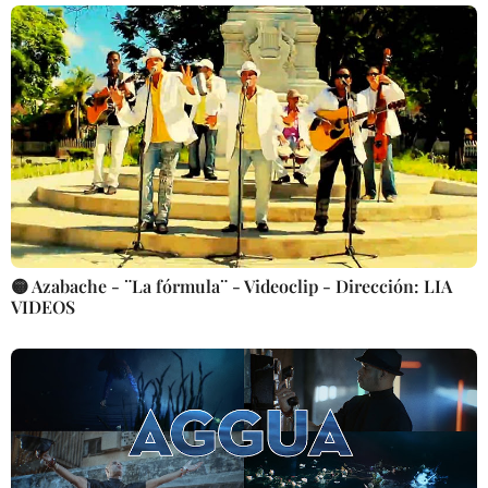
🟡 Azabache - ¨La fórmula¨ - Videoclip - Dirección: LIA
VIDEOS