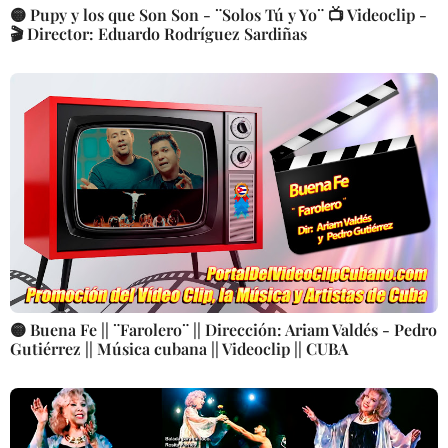
🟡 Pupy y los que Son Son - ¨Solos Tú y Yo¨ 📺 Videoclip -
🎬 Director: Eduardo Rodríguez Sardiñas
🟡 Buena Fe || ¨Farolero¨ || Dirección: Ariam Valdés - Pedro
Gutiérrez || Música cubana || Videoclip || CUBA