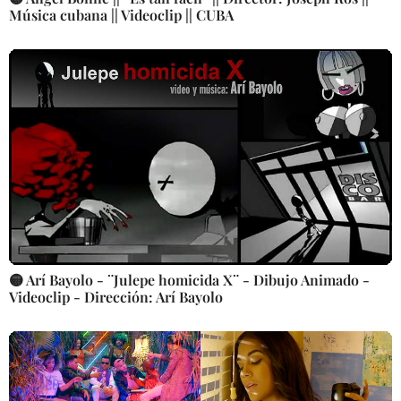
Música cubana || Videoclip || CUBA
🟡 Arí Bayolo - ¨Julepe homicida X¨ - Dibujo Animado -
Videoclip - Dirección: Arí Bayolo