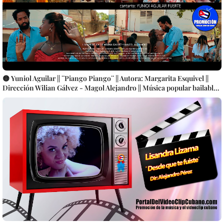
🟡 Yuniol Aguilar || ¨Piango Piango¨ || Autora: Margarita Esquivel ||
Dirección Wilian Gálvez - Magol Alejandro || Música popular bailable
cubana || Videoclip || CUBA