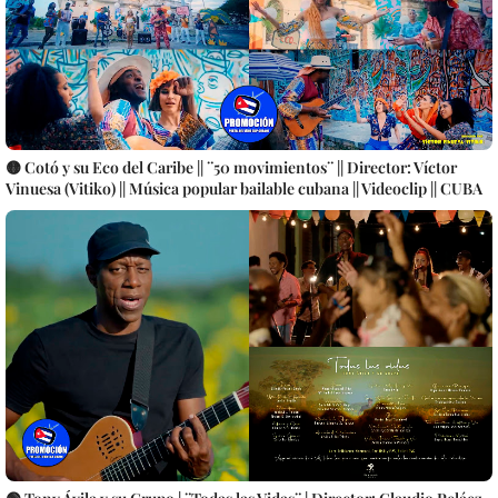
🟡 Cotó y su Eco del Caribe || ¨50 movimientos¨ || Director: Víctor
Vinuesa (Vitiko) || Música popular bailable cubana || Videoclip || CUBA