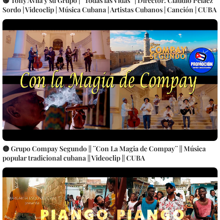
🟢 Tony Ávila y su Grupo | ¨Todas las Vidas¨ | Director: Claudio Peláez
Sordo | Videoclip | Música Cubana | Artistas Cubanos | Canción | CUBA
🟡 Grupo Compay Segundo || ¨Con La Magia de Compay¨ || Música
popular tradicional cubana || Videoclip || CUBA