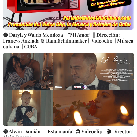
🟡 DaryL y Waldo Mendoza || ¨Mi Amor¨ || Dirección:
Francys Anglada & Rami87Filmmaker || Videoclip || Música
cubana || CUBA
🟡 Alwin Damián - ¨Esta manía¨ 📺 Videoclip - 🎬 Director: