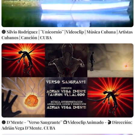
🔴 Silvio Rodríguez | ¨Unicornio¨ | Videoclip | Música Cubana | Artistas
Cubanos | Canción | CUBA
🟡 D'Mente - ¨Verso Sangrante¨ 📺 Videoclip Animado - 🎬 Dirección:
Adrián Vega D'Mente. CUBA