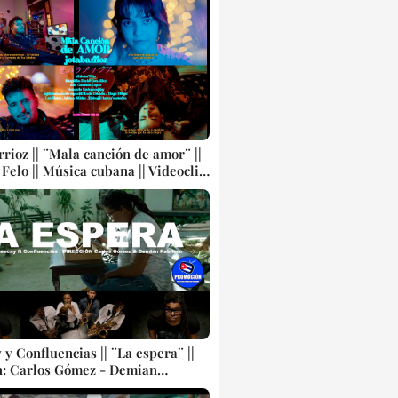
p || CUBA
rrioz || ¨Mala canción de amor¨ ||
 Felo || Música cubana || Videoclip
 y Confluencias || ¨La espera¨ ||
n: Carlos Gómez - Demian
|| AHS || Música instrumental