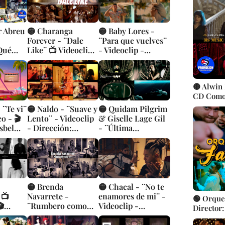
cubana ||
r Abreu
🟡 Charanga
🟡 Baby Lores -
Forever - ¨Dale
¨Para que vuelves¨
Qué
Like¨ 📺 Videoclip -
- Videoclip -

🎬 Director: Pedro
Dirección: Neiver
🎬
Pulido
Álvarez
mar
🟡 Alwin 
CD Como l
Michel H
 ¨Te vi¨
🟡 Naldo - ¨Suave y
🟡 Quidam Pilgrim
cubana ||
eo - 🎬
Lento¨ - Videoclip
& Giselle Lage Gil
sbel
- Dirección:
- ¨Última
Milton Sosa
tentación¨ -
Videoclip Animado
- Dirección: Alien
Ma
🟡 Brenda
🟡 Chacal - ¨No te
 📺
Navarrete -
enamores de mi¨ -
🟢 Orques
🎬
¨Rumbero como
Videoclip -
Director:
irya
Yo¨ 📺 Videoclip
Dirección: Jose
Popular Bailable 
Rojas