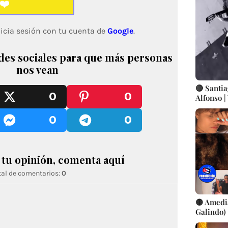
❤️
icia sesión con tu cuenta de
Google
.
des sociales para que más personas
nos vean
🔴 Santia
0
0
Alfonso |
Artistas
0
0
tu opinión, comenta aquí
tal de comentarios:
0
🟡 Amedi
Galindo) 
Galindo 