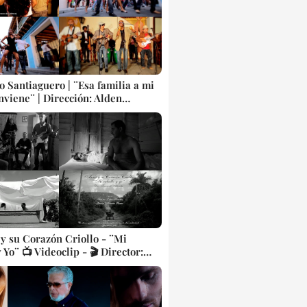
o Santiaguero | ¨Esa familia a mi
nviene¨ | Dirección: Alden
- Aramis Fonseca | Videoclip |
opular Bailable tradicional
Artistas Cubanos | Canción |
 y su Corazón Criollo - ¨Mi
 Yo¨ 📺 Videoclip - 🎬 Director:
o Almeida. CUBA