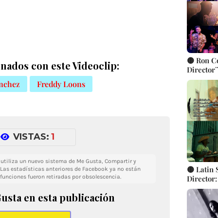
🟡 Ron Co
nados con este Videoclip:
Director¨
i4films |
nchez
Freddy Loons
CUBA
VISTAS:
1
o utiliza un nuevo sistema de Me Gusta, Compartir y
🟡 Latin 
Las estadísticas anteriores de Facebook ya no están
 funciones fueron retiradas por obsolescencia.
Director:
Videocli
usta en esta publicación