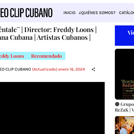
INICIO
¿QUIÉNES SOMOS?
CATÁLO
ntale¨ | Director: Freddy Loons |
Vi
ana Cubana | Artistas Cubanos |
eddy Loons
Recomendado
DEO CLIP CUBANO
(Actualizado) enero 16, 2024
🔴 Grupo
ReZaK | V
Cubana | 
CUBA