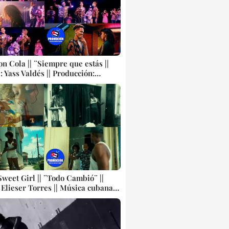
n Cola || ¨Siempre que estás ||
: Yass Valdés || Producción:
| Música cubana || Videoclip ||
Sweet Girl || ¨Todo Cambió¨ ||
 Elieser Torres || Música cubana ||
p || CUBA