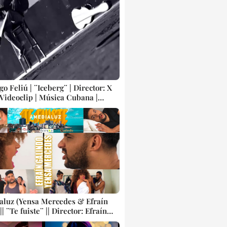
go Feliú | ¨Iceberg¨ | Director: X
 Videoclip | Música Cubana |
 Cubanos | Canción | CUBA
aluz (Yensa Mercedes & Efraín
|| ¨Te fuiste¨ || Director: Efraín
|| Música urbana cubana ||