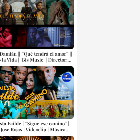
 Videoclip || CUBA
Damián || ¨Qué tendrá el amor¨ ||
a Vida || Bis Music || Director:
ernández San Juan || Música
 Videoclip || CUBA
ta Failde | ¨Sigue ese camino¨ |
 Jose Rojas | Videoclip | Música
Cubana | Artistas