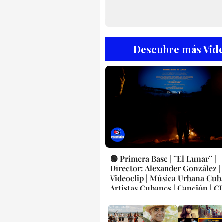
Descubre más Vide
🟢 Primera Base | ¨El Lunar¨ |
Director: Alexander González |
Videoclip | Música Urbana Cub
Artistas Cubanos | Canción | 