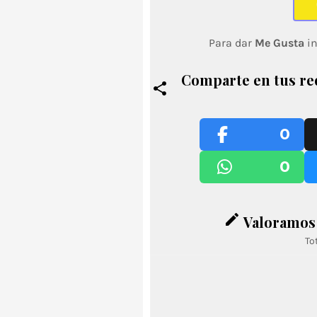
Para dar
Me Gusta
in
Comparte en tus re
0
0
edit
Valoramos 
To