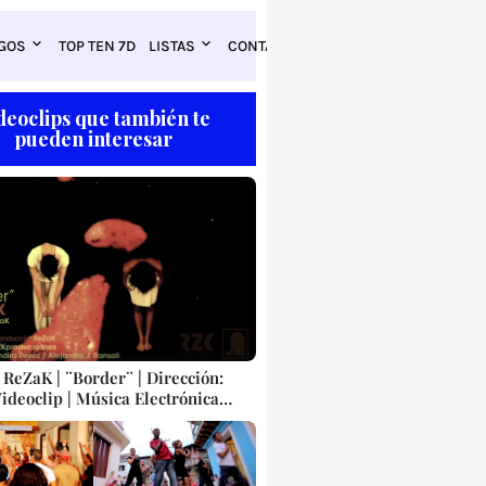
GOS
TOP TEN 7D
LISTAS
CONTACTO
deoclips que también te
pueden interesar
 ReZaK | ¨Border¨ | Dirección:
ideoclip | Música Electrónica
Artistas Cubanos | Instrumental |