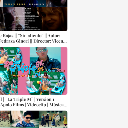
e Rojas || ¨Sin aliento¨ || Autor:
edraza Ginori || Director: Vicente
Música romántica cubana ||
p || CUBA
 | ¨La Triple M¨ | Versión 1 |
 Apolo Films | Videoclip | Música
 Artistas | CUBA