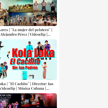
ores | ¨La mujer del pelotero¨ |
jandro Pérez | Videoclip |
rbana Cubana | Artistas Cubanos
n | CUBA
oka | ¨El Cachito¨ | Director: Ian
 Videoclip | Música Cubana |
 Cubanos | Canción | CUBA