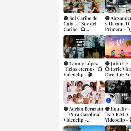
🟡 Sol Caribe de
🟡 Alexande
Cuba - ¨Soy del
y Havana D`
Caribe¨ 📺
Primera - ¨
Videoclip - 🎬
sorpresa¨ 
Dirección: Miguel
Videoclip - 
Raymond
Director: O
Leyva
🟡 Tanmy López -
🟡 Julio Cé -
¨Celos eternos¨ 📺
📺 Lyric Vid
Videoclip - 🎬
Director: Yo
Director: Arturo
Rubio
Santana
🟡 Adrián Berazaín
🟡 Equally -
- ¨Pura Gasolina¨ -
¨K.A.R.M.A¨
Videoclip -
Videoclip - 
Director: Yadniel
Directora: S
Padrón
Arias