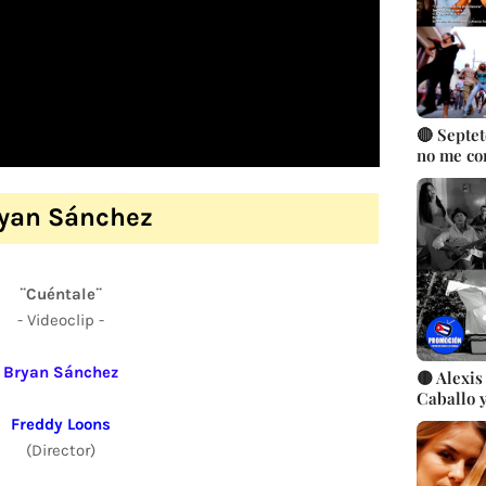
🔴 Septet
no me co
González 
Música P
yan Sánchez
Cubana | 
CUBA
¨Cuéntale¨
- Videoclip -
Bryan Sánchez
🟡 Alexis
Caballo y
Fernand
Freddy Loons
(Director)