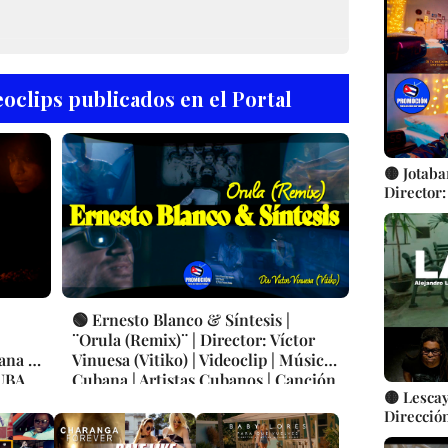
Videocli
oclips publicados en el Portal
🟡 Jotaba
Director:
|| CUBA
🟢 Ernesto Blanco & Síntesis |
¨Orula (Remix)¨ | Director: Víctor
ana |
Vinuesa (Vitiko) | Videoclip | Música
CUBA
Cubana | Artistas Cubanos | Canción
🟡 Lescay
| CUBA
Direcció
Rabilero 