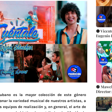
🟡 Vicent
Eugenio P
Rojas || 
Videocli
🟢 Mawell
Director:
Cubano es la mayor colección de este género
Cubana |
nar la variedad musical de nuestros artistas, a
s equipos de realización y, en general, el arte de