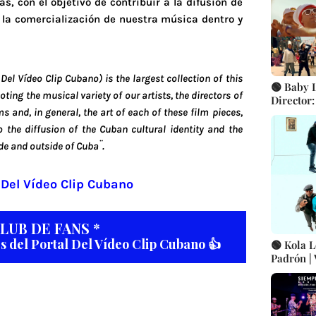
s, con el objetivo de contribuir a la difusión de
a la comercialización de nuestra música dentro y
Del Vídeo Clip Cubano) is the largest collection of this
🟢 Baby L
ing the musical variety of our artists, the directors of
Director: Ale
s and, in general, the art of each of these film pieces,
Música U
| Canció
o the diffusion of the Cuban cultural identity and the
de and outside of Cuba¨.
 Del Vídeo Clip Cubano
CLUB DE FANS *
es del Portal Del Vídeo Clip Cubano 👍
🟢 Kola L
Padrón |
Artistas