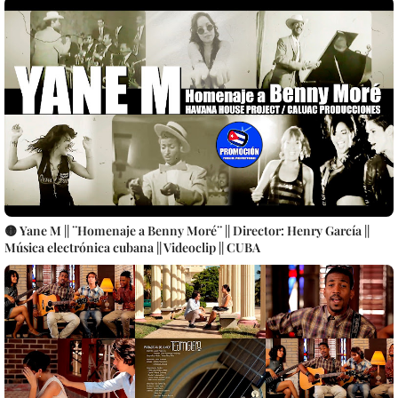
🟡 Yane M || ¨Homenaje a Benny Moré¨ || Director: Henry García ||
Música electrónica cubana || Videoclip || CUBA