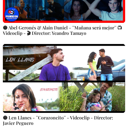
🟡 Abel Geronés & Alain Daniel - ¨Mañana será mejor¨ 📺
Videoclip - 🎬 Director: Yeandro Tamayo
🟡 Len Llanes - ¨Corazoncito¨ - Videoclip - Director:
Javier Peguero