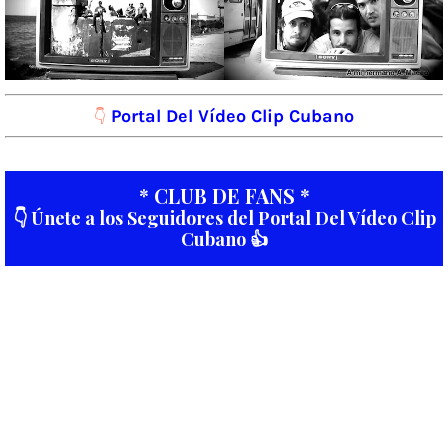
Portal Del Vídeo Clip Cubano
👇
* CLUB DE FANS *
👇 Únete a los Seguidores del Portal Del Vídeo Clip
Cubano 👍