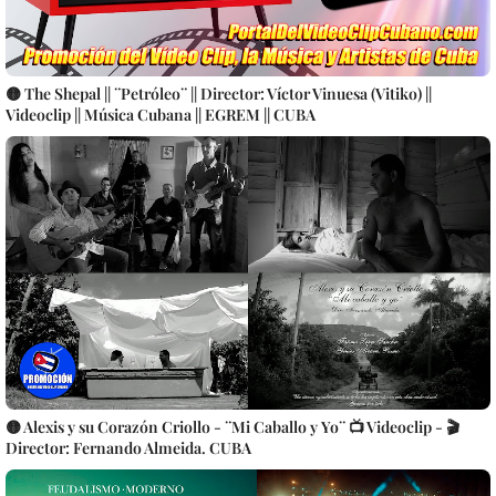
🟡 The Shepal || ¨Petróleo¨ || Director: Víctor Vinuesa (Vitiko) ||
Videoclip || Música Cubana || EGREM || CUBA
🟡 Alexis y su Corazón Criollo - ¨Mi Caballo y Yo¨ 📺 Videoclip - 🎬
Director: Fernando Almeida. CUBA