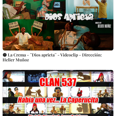
🟡 La Crema - ¨Dios aprieta¨ - Videoclip - Dirección:
Helier Muñoz