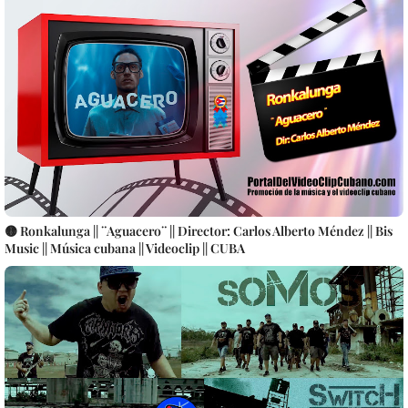
🟡 Ronkalunga || ¨Aguacero¨ || Director: Carlos Alberto Méndez || Bis
Music || Música cubana || Videoclip || CUBA