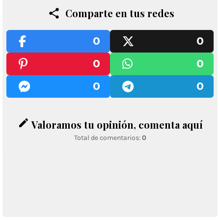
Comparte en tus redes
0
0
0
0
0
0
edit
Valoramos tu opinión, comenta aquí
Total de comentarios:
0