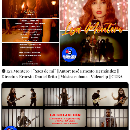
🟡 Lya Montero || ¨Saca de mi¨ || Autor: José Ernesto Hernández ||
Director: Ernesto Daniel Brito || Música cubana || Videoclip || CUBA