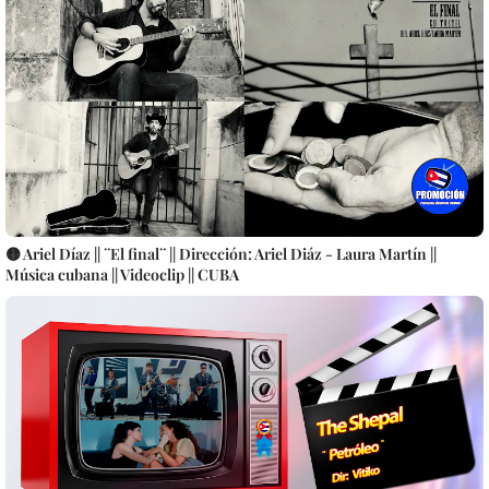
🟡 Ariel Díaz || ¨El final¨ || Dirección: Ariel Diáz - Laura Martín ||
Música cubana || Videoclip || CUBA