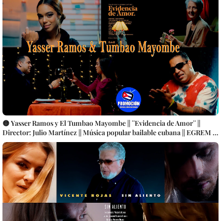
🟡 Yasser Ramos y El Tumbao Mayombe || ¨Evidencia de Amor¨ ||
Director: Julio Martínez || Música popular bailable cubana || EGREM ||
Videoclip || CUBA