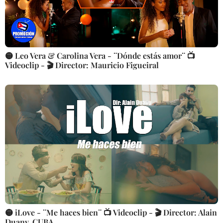
🟡 Leo Vera & Carolina Vera - ¨Dónde estás amor¨ 📺
Videoclip - 🎬 Director: Mauricio Figueiral
🟡 iLove - ¨Me haces bien¨ 📺 Videoclip - 🎬 Director: Alain
Duany. CUBA