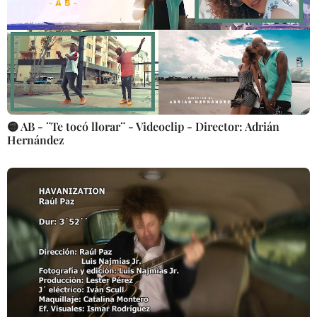
🟡 AB - ¨Te tocó llorar¨ - Videoclip - Director: Adrián
Hernández