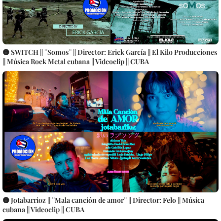
🟡 SWITCH || ¨Somos¨ || Director: Erick García || El Kilo Producciones
|| Música Rock Metal cubana || Videoclip || CUBA
🟡 Jotabarrioz || ¨Mala canción de amor¨ || Director: Felo || Música
cubana || Videoclip || CUBA