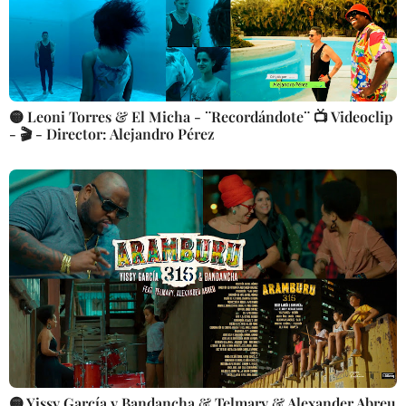
🟡 Leoni Torres & El Micha - ¨Recordándote¨ 📺 Videoclip
- 🎬 - Director: Alejandro Pérez
🟡 Yissy García y Bandancha & Telmary & Alexander Abreu