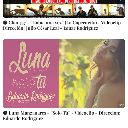
🟡 Clan 537 - ¨Había una vez¨ (La Caperucita) - Videoclip -
Dirección: Julio César Leal - Ismar Rodríguez
🟡 Luna Manzanares - ¨Solo Tú¨ - Videoclip - Dirección:
Eduardo Rodríguez