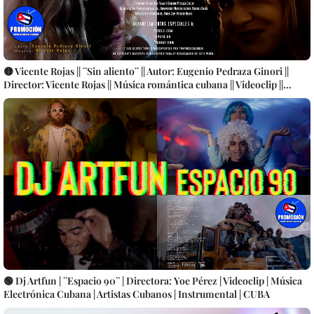
🟡 Vicente Rojas || ¨Sin aliento¨ || Autor: Eugenio Pedraza Ginori ||
Director: Vicente Rojas || Música romántica cubana || Videoclip ||
CUBA
🟢 Dj Artfun | ¨Espacio 90¨ | Directora: Yoe Pérez | Videoclip | Música
Electrónica Cubana | Artistas Cubanos | Instrumental | CUBA