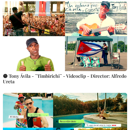
🟡 Tony Ávila - ¨Timbirichi¨ - Videoclip - Director: Alfredo
Ureta