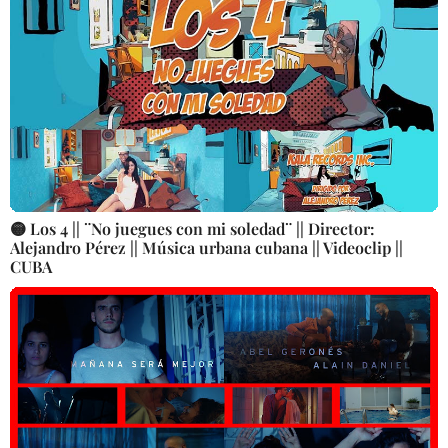
🟡 Los 4 || ¨No juegues con mi soledad¨ || Director:
Alejandro Pérez || Música urbana cubana || Videoclip ||
CUBA