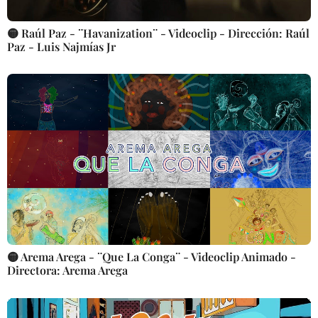
🟡 Raúl Paz - ¨Havanization¨ - Videoclip - Dirección: Raúl
Paz - Luis Najmías Jr
🟡 Arema Arega - ¨Que La Conga¨ - Videoclip Animado -
Directora: Arema Arega