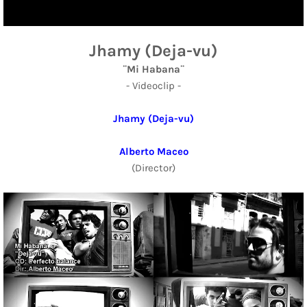
Jhamy (Deja-vu)
¨Mi Habana¨
- Videoclip -
Jhamy (Deja-vu)
Alberto Maceo
(Director)