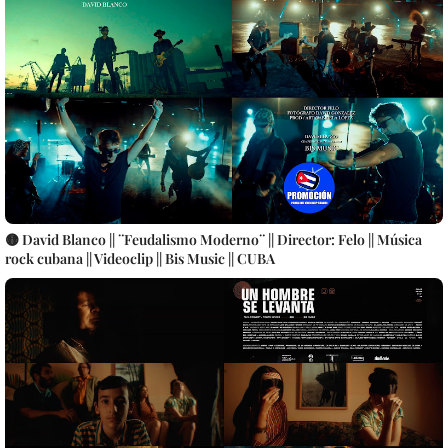
🟡 David Blanco || ¨Feudalismo Moderno¨ || Director: Felo || Música
rock cubana || Videoclip || Bis Music || CUBA