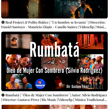
🔴 Real Project & Polito Ibáñez | ¨Un hombre se levanta¨ | Dirección:
Daniel Santoyo - Mauricio Llópiz - Camilo Suárez | Videoclip | Música
Cubana | Artistas Cubanos | Canción | CUBA
🟢 Rumbatá | ¨Óleo de Mujer Con Sombrero¨ | Autor: Silvio Rodríguez
| Director: Gustavo Pérez | Bis Music | Videoclip | Música Tradicional
Bailable Cubana | Rumba | Artistas Cubanos | Canción | CUBA