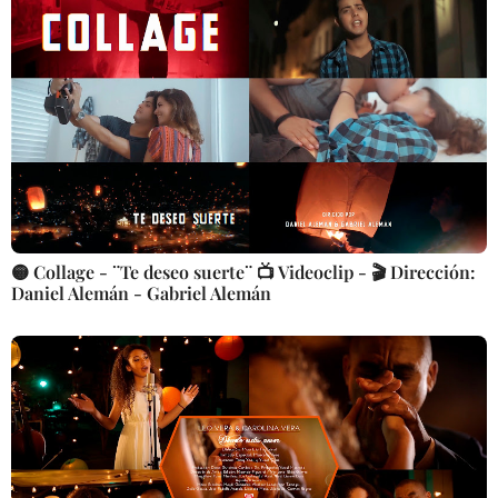
🟡 Collage - ¨Te deseo suerte¨ 📺 Videoclip - 🎬 Dirección:
Daniel Alemán - Gabriel Alemán