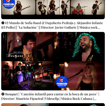
🟡 El Mundo de Sofía Band & Dagoberto Pedraja y Alejandro Infante
(El Pollo) || ¨La Solución¨ || Director: Javier Guilarte || Música rock
cubana || Videoclip || CUBA
🔴 Bouquet | ¨Canción infantil para cantar en la boca de un pozo¨ |
Director: Mauricio Figueiral | Videoclip | Música Rock Cubana |
Artistas Cubanos | Canción | CUBA