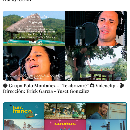
🟡 Grupo Polo Montañez - ¨Te abrazaré¨ 📺 Videoclip - 🎬
Dirección: Erick García - Yoset González