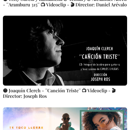
- ¨Aramburu 315¨ 📺 Videoclip - 🎬 Director: Daniel Arévalo
🟡 Joaquín Clerch - ¨Canción Triste¨ 📺 Videoclip - 🎬
Director: Joseph Ros