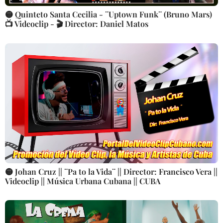
🟡 Quinteto Santa Cecilia - ¨Uptown Funk¨ (Bruno Mars)
📺 Videoclip - 🎬 Director: Daniel Matos
🟡 Johan Cruz || ¨Pa to la Vida¨ || Director: Francisco Vera ||
Videoclip || Música Urbana Cubana || CUBA