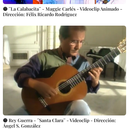
🟡 ¨La Calabacita¨ - Maggie Carlés - Videoclip Animado -
Dirección: Félix Ricardo Rodríguez
🟡 Rey Guerra - ¨Santa Clara¨ - Videoclip - Dirección:
Ángel S. González