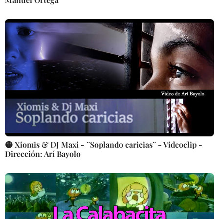
🟡 Xiomis & DJ Maxi - ¨Soplando caricias¨ - Videoclip -
Dirección: Arí Bayolo