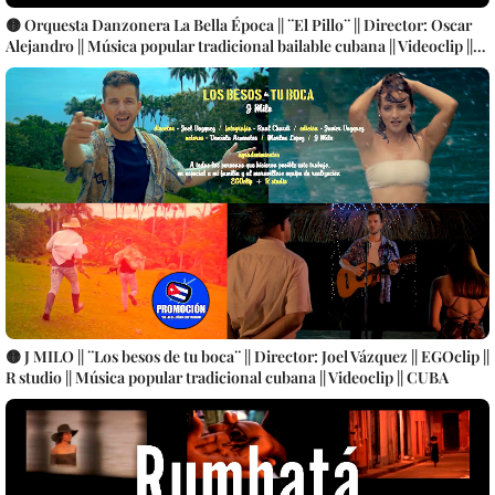
🟡 Orquesta Danzonera La Bella Época || ¨El Pillo¨ || Director: Oscar
Alejandro || Música popular tradicional bailable cubana || Videoclip ||
CUBA
🟡 J MILO || ¨Los besos de tu boca¨ || Director: Joel Vázquez || EGOclip ||
R studio || Música popular tradicional cubana || Videoclip || CUBA