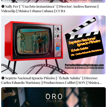
🟡 Sally Fer || ¨Una foto instantánea¨ || Director: Andros Barroso ||
Videoclip || Música Urbana Cubana || CUBA
🟡 Septeto Nacional Ignacio Piñeiro || ¨Échale Salsita¨ || Director:
Carlos Eduardo Maristany || Producciones Colibrí || SON || Música
Tradicional Cubana || Videoclip || CUBA