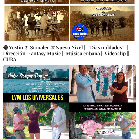
🟡 Yostin & Sumaler & Nuevo Nivel || ¨Días nublados¨ ||
Dirección: Fantasy Music || Música cubana || Videoclip ||
CUBA