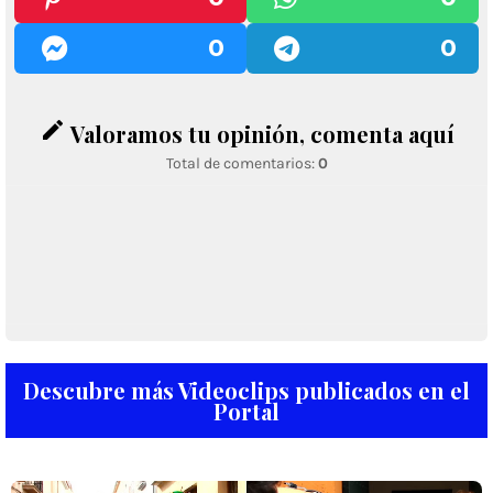
0
0
edit
Valoramos tu opinión, comenta aquí
Total de comentarios:
0
Descubre más Videoclips publicados en el
Portal