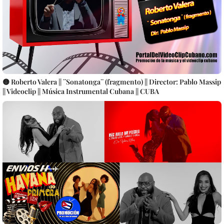
🟡 Roberto Valera || ¨Sonatonga¨ (fragmento) || Director: Pablo Massip
|| Videoclip || Música Instrumental Cubana || CUBA