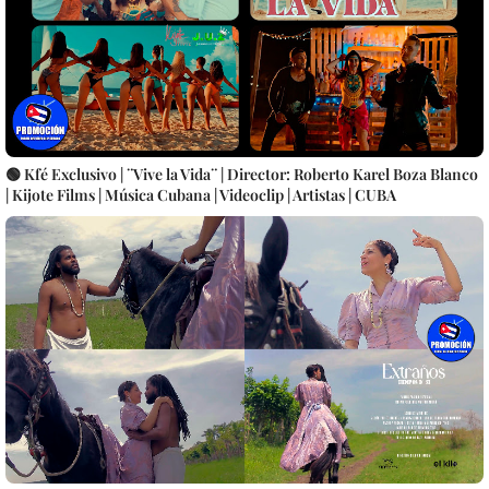
🟢 Kfé Exclusivo | ¨Vive la Vida¨ | Director: Roberto Karel Boza Blanco
| Kijote Films | Música Cubana | Videoclip | Artistas | CUBA