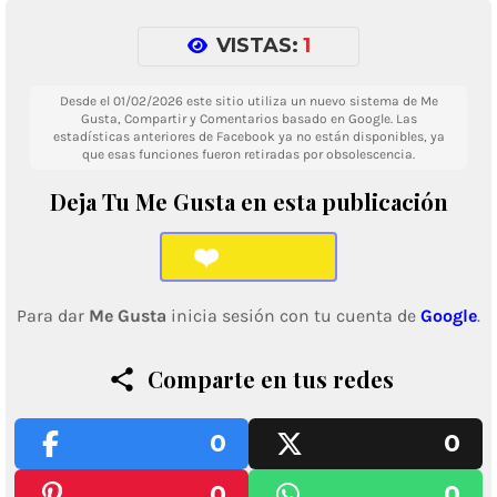
VISTAS:
1
Desde el 01/02/2026 este sitio utiliza un nuevo sistema de Me
Gusta, Compartir y Comentarios basado en Google. Las
estadísticas anteriores de Facebook ya no están disponibles, ya
que esas funciones fueron retiradas por obsolescencia.
Deja Tu Me Gusta en esta publicación
❤️
Para dar
Me Gusta
inicia sesión con tu cuenta de
Google
.
Comparte en tus redes
0
0
0
0