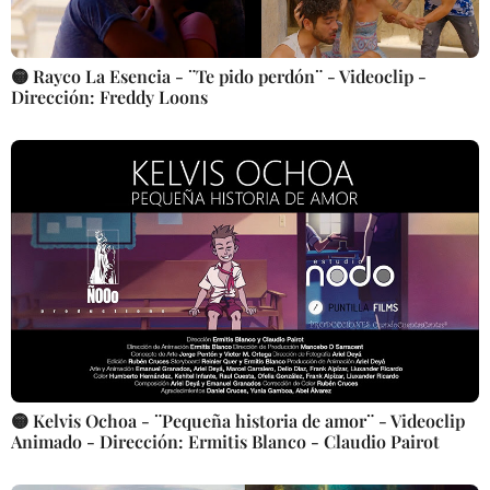
🟡 Rayco La Esencia - ¨Te pido perdón¨ - Videoclip -
Dirección: Freddy Loons
🟡 Kelvis Ochoa - ¨Pequeña historia de amor¨ - Videoclip
Animado - Dirección: Ermitis Blanco - Claudio Pairot