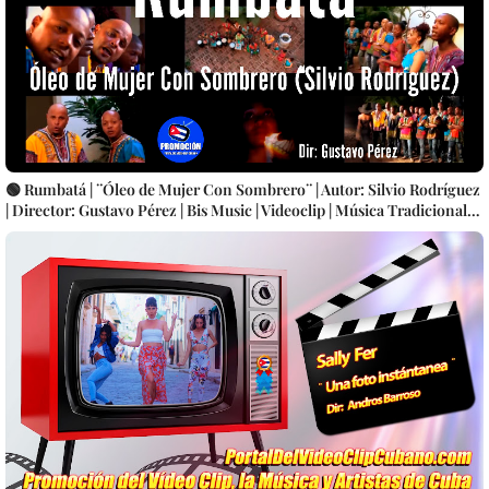
🟢 Rumbatá | ¨Óleo de Mujer Con Sombrero¨ | Autor: Silvio Rodríguez
| Director: Gustavo Pérez | Bis Music | Videoclip | Música Tradicional
Bailable Cubana | Rumba | Artistas Cubanos | Canción | CUBA