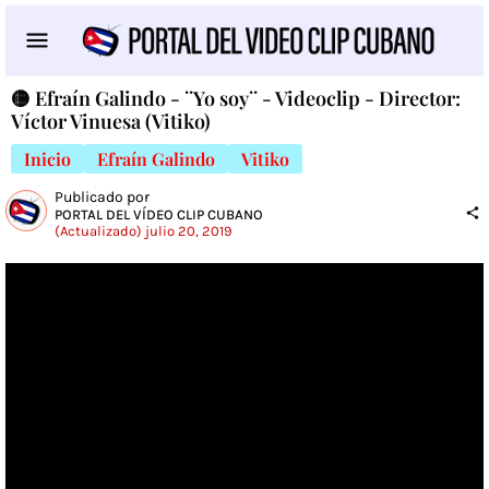
🟡 Efraín Galindo - ¨Yo soy¨ - Videoclip - Director:
Víctor Vinuesa (Vitiko)
Inicio
Efraín Galindo
Vitiko
Publicado por
PORTAL DEL VÍDEO CLIP CUBANO
(Actualizado) julio 20, 2019