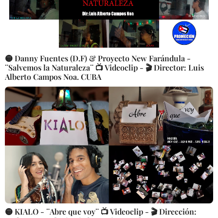
🟡 Danny Fuentes (D.F) & Proyecto New Farándula -
¨Salvemos la Naturaleza¨ 📺 Videoclip - 🎬 Director: Luis
Alberto Campos Noa. CUBA
🟡 KIALO - ¨Abre que voy¨ 📺 Videoclip - 🎬 Dirección: