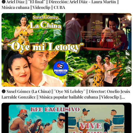
🟡 Ariel Díaz || ¨El final¨ || Dirección: Ariel Diáz - Laura Martín ||
Música cubana || Videoclip || CUBA
🟡 Susel Gómez (La China) || ¨Oye Mi Leloley¨ || Director: Onelio Jesús
Larralde González || Música popular bailable cubana || Videoclip ||
CUBA