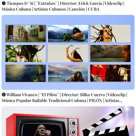
🟢 Tiempos D´ Sí | ¨Extraños¨ | Director: Erick García | Videoclip |
Música Cubana | Artistas Cubanos | Canción | CUBA
🔴 William Vivanco | ¨El Pilón¨ | Director: Bilko Cuervo | Videoclip |
Música Popular Bailable Tradicional Cubana | PILÓN | Artistas
Cubanos | Canción | CUBA