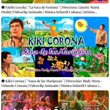
🟢 Edelis Loyola | ¨La Vaca de Ventura¨ | Directora: Linette María
(Malú) | Videoclip Animado | Música Infantil Cubana | Artistas
Cubanos | CUBA
🟢 Kiki Corona | ¨Nana de las Mariposas¨ | Dirección: Rudy Mora -
Orlando Cruzata | Videoclip Animado | Música Infantil Cubana |
Artistas Cubanos | Canción | CUBA