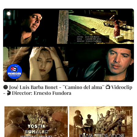
🟡 José Luis Barba Bonet - ¨Camino del alma¨ 📺 Videoclip
- 🎬 Director: Ernesto Fundora