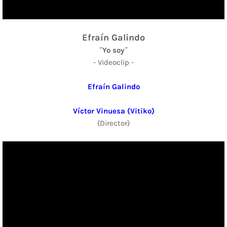
Efraín Galindo
¨Yo soy¨
- Videoclip -
Efraín Galindo
Víctor Vinuesa (Vitiko)
(Director)