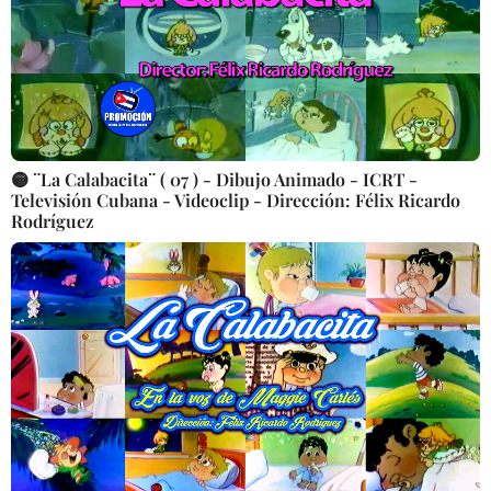
🟡 ¨La Calabacita¨ ( 07 ) - Dibujo Animado - ICRT -
Televisión Cubana - Videoclip - Dirección: Félix Ricardo
Rodríguez