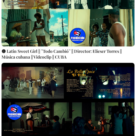
🟡 Latin Sweet Girl || ¨Todo Cambió¨ || Director: Elieser Torres ||
Música cubana || Videoclip || CUBA