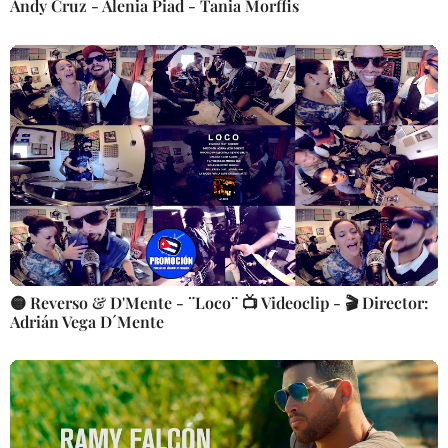
Andy Cruz - Alenia Piad - Tania Morffis
🟡 Reverso & D'Mente - ¨Loco¨ 📺 Videoclip - 🎬 Director:
Adrián Vega D´Mente