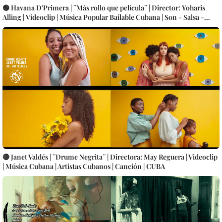
🟢 Havana D'Primera | ¨Más rollo que película¨ | Director: Yoharis
Alling | Videoclip | Música Popular Bailable Cubana | Son - Salsa -
Timba | Artistas | CUBA
🔴 Janet Valdés | ¨Drume Negrita¨ | Directora: May Reguera | Videoclip
| Música Cubana | Artistas Cubanos | Canción | CUBA