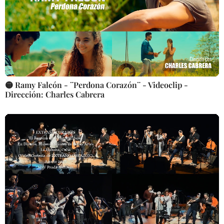
🟡 Ramy Falcón - ¨Perdona Corazón¨ - Videoclip -
Dirección: Charles Cabrera