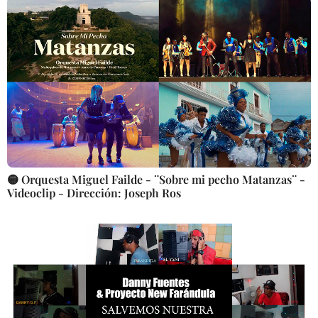
🟡 Orquesta Miguel Failde - ¨Sobre mi pecho Matanzas¨ -
Videoclip - Dirección: Joseph Ros