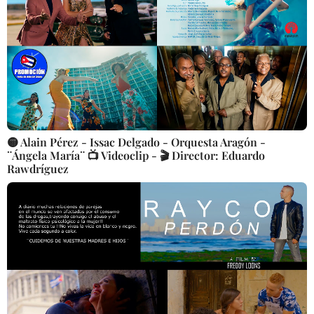
🟡 Alain Pérez - Issac Delgado - Orquesta Aragón -
¨Ángela María¨ 📺 Videoclip - 🎬 Director: Eduardo
Rawdríguez