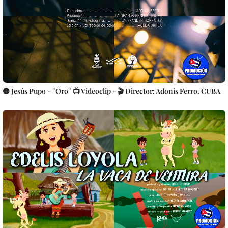
🟡 Jesús Pupo - ¨Oro¨ 📺 Videoclip - 🎬 Director: Adonis Ferro. CUBA