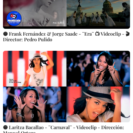
🟡 Frank Fernández & Jorge Saade - ¨Era¨ 📺 Videoclip - 🎬
Director: Pedro Pulido
🟡 Laritza Bacallao - ¨Carnaval¨ - Videoclip - Dirección:
Manuel Ortega