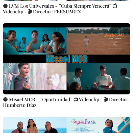
🟡 LVM Los Universales - ¨Cuba Siempre Vencerá¨ 📺
Videoclip - 🎬 Director: FERSUAREZ
🟡 Misael MCR - ¨Oportunidad¨ 📺 Videoclip - 🎬 Director:
Humberto Díaz